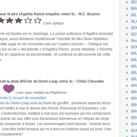
BE
BI
 pour le pire (Agatha Raisin enquête, tome 5) – M.C. Beaton
BI
BL
Livre sympa
BO
ume est basée sur le chantage. Le passé sulfureux d’Agatha ressurgit
BO
façon, aussi demeure mystérieuse l’identité de Mrs Gore-Appleton.
Bou
te saga ne se concentre pas sur l’aspect policier – l’intrigue est
BO
n sur la vie « décadente » d’Agatha Raisin, jeune retraitée. L’héroïne
BR
ée et j’apprécie sa personnalité. Je continue la découverte de cette
o.
BR
BR
BR
BR
oit la pluie (Récits du Demi-Loup, tome 4) – Chloé Chevalier
BR
BR
:
Livre avec entrée au Panthéon
tome 3
,
recueil de nouvelles
BR
es du Demi-Loup sont au bord du gouffre : plusieurs aspects socio-
BR
ent mettre à mal le devoir des Reine, Princesse et Suivantes. Les
BR
s’entredéchirer, mettant à mal tous les humains qui les composent.
BR
 points de vue offre une dynamique bienvenue et l’ellipse de vingt-
 du suspense à foison. Les personnages sont réussis : vivants donc
BU
. Une très belle fresque qui m’a tenu en haleine jusqu’au bout. Une
BU
e chaudement !