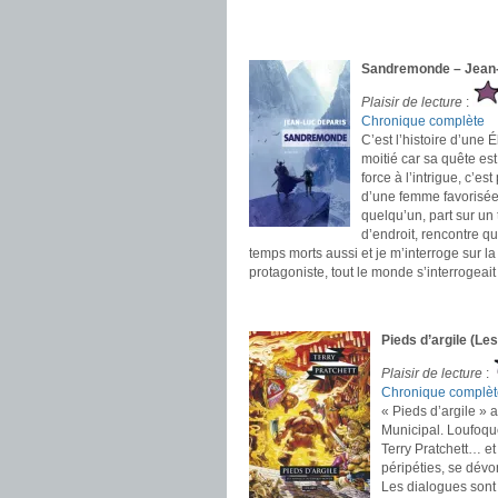
.
.
Sandremonde – Jean-
Plaisir de lecture
:
Chronique complète
C’est l’histoire d’une 
moitié car sa quête est
force à l’intrigue, c’es
d’une femme favorisée 
quelqu’un, part sur un 
d’endroit, rencontre q
temps morts aussi et je m’interroge sur l
protagoniste, tout le monde s’interrogeait 
.
.
Pieds d’argile (Le
Plaisir de lecture
:
Chronique complèt
« Pieds d’argile » 
Municipal. Loufoque
Terry Pratchett… et
péripéties, se dévo
Les dialogues sont