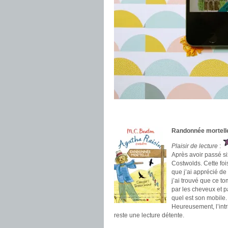
.
.
Randonnée mortelle
Plaisir de lecture
:
Après avoir passé s
Costwolds. Cette foi
que j’ai apprécié de
j’ai trouvé que ce t
par les cheveux et pa
quel est son mobile.
Heureusement, l’int
reste une lecture détente.