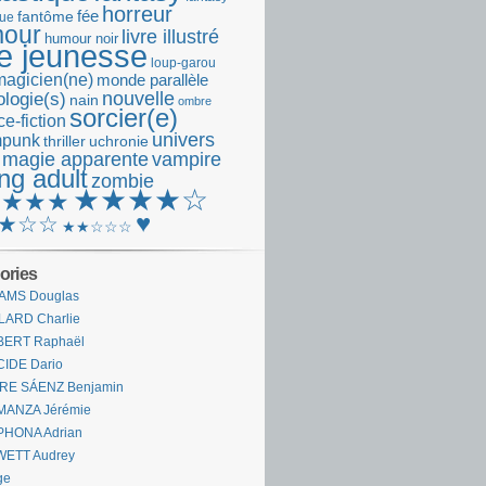
horreur
fantôme
fée
que
our
livre illustré
humour noir
re jeunesse
loup-garou
magicien(ne)
monde parallèle
nouvelle
logie(s)
nain
ombre
sorcier(e)
e-fiction
univers
mpunk
thriller
uchronie
 magie apparente
vampire
ng adult
zombie
★★★★☆
★★★★
♥
★☆☆
★★☆☆☆
ories
AMS Douglas
LARD Charlie
BERT Raphaël
CIDE Dario
IRE SÁENZ Benjamin
MANZA Jérémie
PHONA Adrian
WETT Audrey
ge