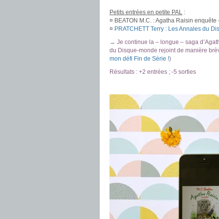
Petits entrées en petite PAL
:
¤ BEATON M.C. : Agatha Raisin enquête – 
¤
PRATCHETT Terry : Les Annales du Dis
→ Je continue la – longue – saga d’Agat
du Disque-monde rejoint de manière brèv
mon défi Fin de Série !
)
Résultats : +2 entrées ; -5 sorties
.