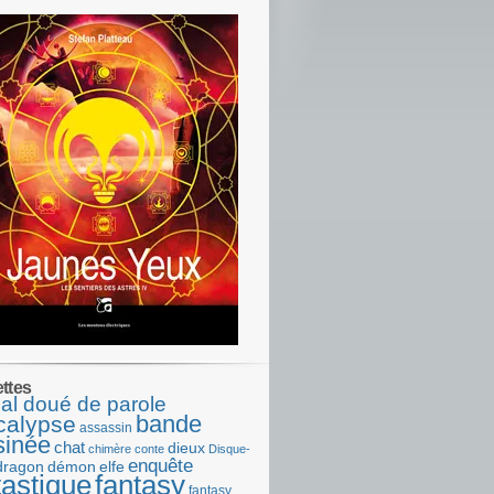
ettes
al doué de parole
bande
calypse
assassin
sinée
chat
dieux
chimère
conte
Disque-
enquête
dragon
démon
elfe
tastique
fantasy
fantasy