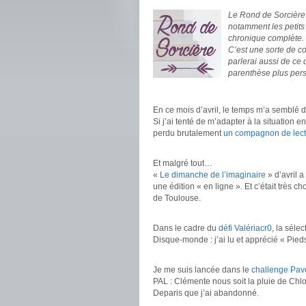
Le Rond de Sorcière m
notamment les petits
chronique complète.
C’est une sorte de c
parlerai aussi de ce
parenthèse plus pers
.
En ce mois d’avril, le temps m’a semblé d
Si j’ai tenté de m’adapter à la situation e
perdu brutalement
un compagnon de lect
.
Et malgré tout…
«
Le dimanche de l’imaginaire
» d’avril a
une édition « en ligne ». Et c’était très 
de Toulouse.
.
Dans le cadre du
défi Valériacr0
, la séle
Disque-monde : j’ai lu et apprécié « Pieds
.
Je me suis lancée dans le
challenge Pav
PAL : Clémente nous soit la pluie de Ch
Deparis que j’ai abandonné.
.