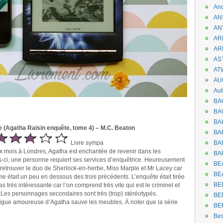
An
AN
AN
AR
AR
AST
AT
AU
Aut
BA
BA
BA
 (Agatha Raisin enquête, tome 4) – M.C. Beaton
BA
Livre sympa
BAR
ix mois à Londres, Agatha est enchantée de revenir dans les
BA
s-ci, une personne requiert ses services d’enquêtrice. Heureusement
BEA
 retrouver le duo de Sherlock-en-herbe, Miss Marple et Mr Lacey car
BE
ome était un peu en dessous des trois précédents. L’enquête était tirée
BE
s très intéressante car l’on comprend très vite qui est le criminel et
 Les personnages secondaires sont très (trop) stéréotypés.
BE
rigue amoureuse d’Agatha sauve les meubles. À noter que la série
BE
Be