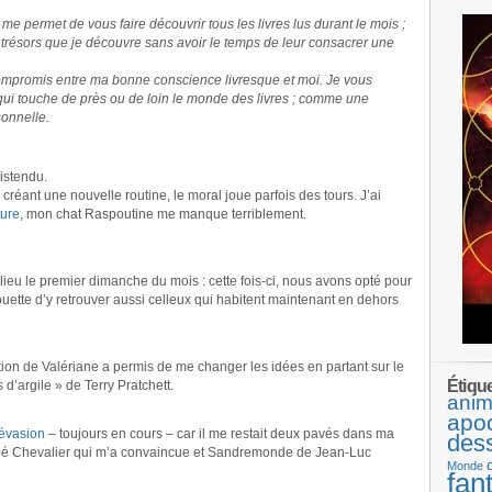
e permet de vous faire découvrir tous les livres lus durant le mois ;
 trésors que je découvre sans avoir le temps de leur consacrer une
ompromis entre ma bonne conscience livresque et moi. Je vous
 qui touche de près ou de loin le monde des livres ; comme une
onnelle.
istendu.
n créant une nouvelle routine, le moral joue parfois des tours. J’ai
ure
, mon chat Raspoutine me manque terriblement.
 lieu le premier dimanche du mois : cette fois-ci, nous avons opté pour
chouette d’y retrouver aussi celleux qui habitent maintenant en dehors
ction de Valériane a permis de me changer les idées en partant sur le
Étiqu
 d’argile » de Terry Pratchett.
anim
apo
évasion
– toujours en cours – car il me restait deux pavés dans ma
des
loé Chevalier qui m’a convaincue et Sandremonde de Jean-Luc
Monde
fan