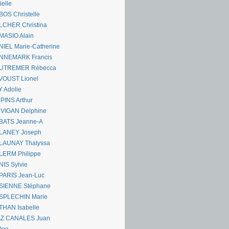
ielle
OS Christelle
LCHER Christina
MASIO Alain
IEL Marie-Catherine
NNEMARK Francis
UTREMER Rébecca
VOUST Lionel
 Adolie
PINS Arthur
 VIGAN Delphine
BATS Jeanne-A
LANEY Joseph
LAUNAY Thalyssa
LERM Philippe
IS Sylvie
PARIS Jean-Luc
SIENNE Stéphane
SPLECHIN Marie
THAN Isabelle
AZ CANALES Juan