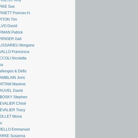
RGESS Tony
RKE Sue
RNETT Frances H.
RTON Tim
LVO David
RMAN Patrick
RRIGER Gail
USSARIEU Morgane
VALLO Francesca
COLI Nicoletta
ka
llenges & Défis
AMBLAIN Joris
ATTAM Maxime
AUVEL David
BOSKY Stephen
EVALIER Chloé
EVALIER Tracy
OLLET Mona
ou
VIELLO Emmanuel
ARKE Susanna