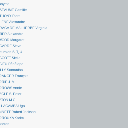
onyme
SEAUME Camille
THONY Piers
LENE Alexandre
RAGA DE MALHERBE Virginia
IER Alexandre
WOOD Margaret
GARDE Steve
eurs en S, T, U
GGOTT Stella
GIEU Pénélope
ILLY Samantha
RANGER François
RIE J. M.
RROWS Annie
GLE S. Peter
ATON M.C.
LLAGAMBA Ugo
NNETT Robert Jackson
RROUKA Karim
sseron