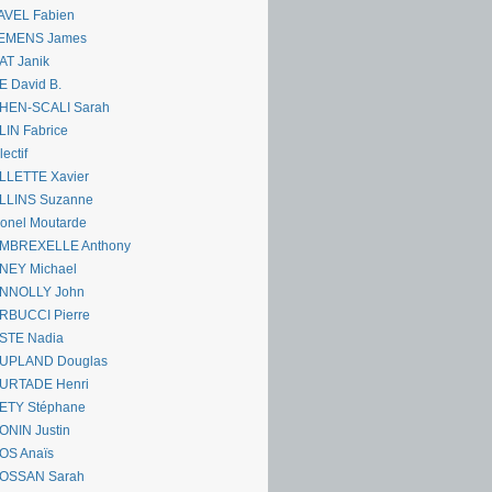
AVEL Fabien
EMENS James
AT Janik
 David B.
HEN-SCALI Sarah
IN Fabrice
lectif
LLETTE Xavier
LLINS Suzanne
onel Moutarde
MBREXELLE Anthony
NEY Michael
NNOLLY John
RBUCCI Pierre
STE Nadia
UPLAND Douglas
URTADE Henri
ETY Stéphane
ONIN Justin
OS Anaïs
OSSAN Sarah