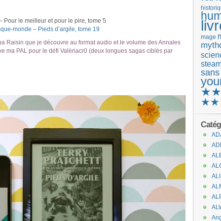
histori
hum
Pour le meilleur et pour le pire, tome 5
liv
que-monde – Pieds d’argile, tome 19
mage
ha Raisin que je découvre au format audio et le volume des Annales
mytho
e ma PAL pour le défi Valériacr0 (deux longues sagas ciblés par
scienc
stea
sans
you
★
★★
Catég
AD
AD
AL
AL
AL
AL
AL
AL
An