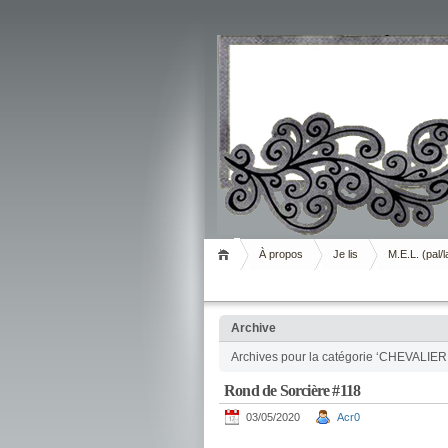
Livrement
À propos
Je lis
M.E.L. (pal/l
Archive
Archives pour la catégorie ‘CHEVALIER
Rond de Sorcière #118
03/05/2020
Acr0