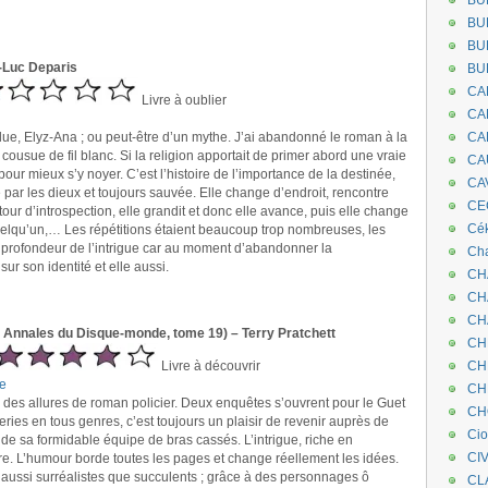
BU
BU
BU
Luc Deparis
BU
CA
Livre à oublier
CA
Élue, Elyz-Ana ; ou peut-être d’un mythe. J’ai abandonné le roman à la
CA
 cousue de fil blanc. Si la religion apportait de primer abord une vraie
CA
t pour mieux s’y noyer. C’est l’histoire de l’importance de la destinée,
CA
par les dieux et toujours sauvée. Elle change d’endroit, rencontre
CEC
tour d’introspection, elle grandit et donc elle avance, puis elle change
Cé
uelqu’un,… Les répétitions étaient beaucoup trop nombreuses, les
a profondeur de l’intrigue car au moment d’abandonner la
Cha
sur son identité et elle aussi.
CH
CH
CH
s Annales du Disque-monde, tome 19) – Terry Pratchett
CH
Livre à découvrir
CH
e
CH
a des allures de roman policier. Deux enquêtes s’ouvrent pour le Guet
CH
ries en tous genres, c’est toujours un plaisir de revenir auprès de
Ci
 de sa formidable équipe de bras cassés. L’intrigue, riche en
CI
re. L’humour borde toutes les pages et change réellement les idées.
 aussi surréalistes que succulents ; grâce à des personnages ô
CL