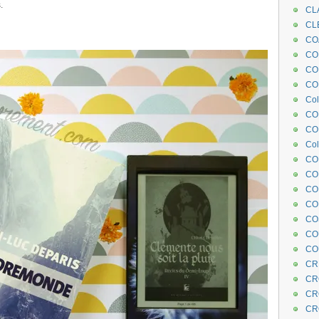
.
CL
.
CL
.
CO
COE
CO
COL
Col
CO
CO
Col
CO
CO
CO
CO
CO
CO
CO
CR
CR
CR
CR