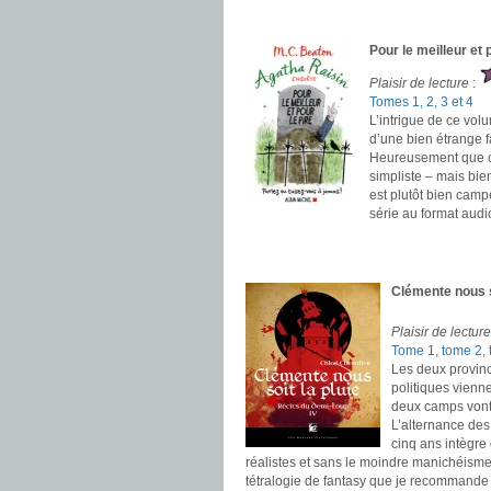
.
.
Pour le meilleur et
Plaisir de lecture
:
Tomes 1, 2, 3 et 4
L’intrigue de ce vol
d’une bien étrange 
Heureusement que cet
simpliste – mais bie
est plutôt bien camp
série au format audi
.
.
Clémente nous s
Plaisir de lecture
Tome 1
,
tome 2
,
Les deux provinc
politiques vienn
deux camps vont 
L’alternance des
cinq ans intègre
réalistes et sans le moindre manichéisme
tétralogie de fantasy que je recommand