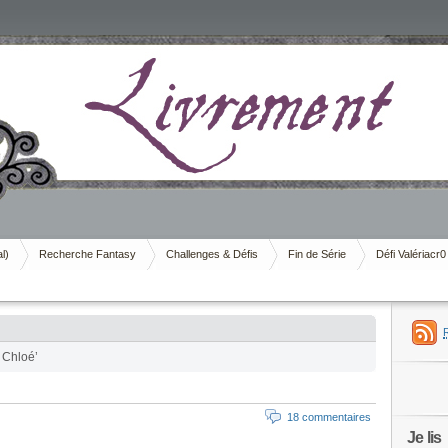
al)
Recherche Fantasy
Challenges & Défis
Fin de Série
Défi Valériacr0
 Chloé’
18 commentaires
Je lis