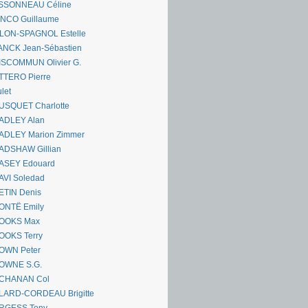
SSONNEAU Céline
ANCO Guillaume
LLON-SPAGNOL Estelle
ANCK Jean-Sébastien
ISCOMMUN Olivier G.
TTERO Pierre
let
USQUET Charlotte
ADLEY Alan
ADLEY Marion Zimmer
ADSHAW Gillian
ASEY Edouard
AVI Soledad
ETIN Denis
ONTË Emily
OOKS Max
OOKS Terry
OWN Peter
OWNE S.G.
CHANAN Col
LARD-CORDEAU Brigitte