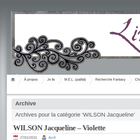
Livrement
À propos
Je lis
M.E.L. (pal/lal)
Recherche Fantasy
Cha
Archive
Archives pour la catégorie ‘WILSON Jacqueline’
WILSON Jacqueline – Violette
27/01/2010
Acr0