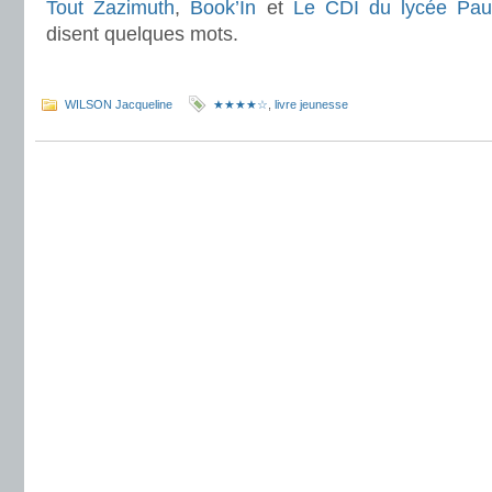
Tout Zazimuth
,
Book’In
et
Le CDI du lycée Pau
disent quelques mots.
.
WILSON Jacqueline
★★★★☆
,
livre jeunesse