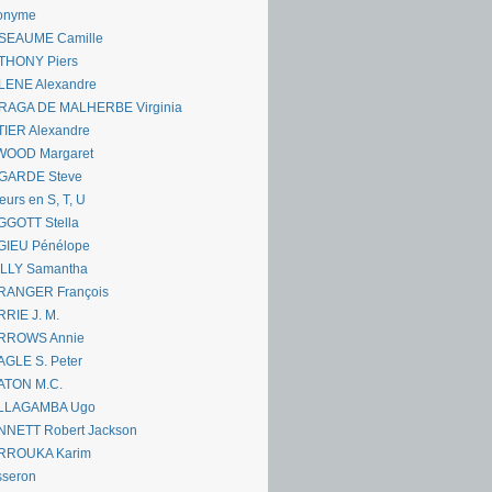
onyme
SEAUME Camille
THONY Piers
LENE Alexandre
RAGA DE MALHERBE Virginia
IER Alexandre
WOOD Margaret
GARDE Steve
eurs en S, T, U
GGOTT Stella
GIEU Pénélope
ILLY Samantha
RANGER François
RIE J. M.
RROWS Annie
GLE S. Peter
ATON M.C.
LLAGAMBA Ugo
NNETT Robert Jackson
RROUKA Karim
sseron