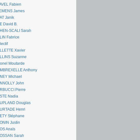
AVEL Fabien
EMENS James
AT Janik
 David B.
HEN-SCALI Sarah
IN Fabrice
lectif
LLETTE Xavier
LLINS Suzanne
onel Moutarde
MBREXELLE Anthony
NEY Michael
NNOLLY John
RBUCCI Pierre
STE Nadia
UPLAND Douglas
URTADE Henri
ETY Stéphane
ONIN Justin
OS Anaïs
OSSAN Sarah