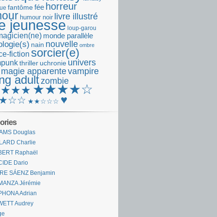
horreur
fantôme
fée
que
our
livre illustré
humour noir
re jeunesse
loup-garou
magicien(ne)
monde parallèle
nouvelle
logie(s)
nain
ombre
sorcier(e)
e-fiction
univers
mpunk
thriller
uchronie
 magie apparente
vampire
ng adult
zombie
★★★★☆
★★★★
♥
★☆☆
★★☆☆☆
ories
AMS Douglas
LARD Charlie
BERT Raphaël
CIDE Dario
IRE SÁENZ Benjamin
MANZA Jérémie
PHONA Adrian
WETT Audrey
ge