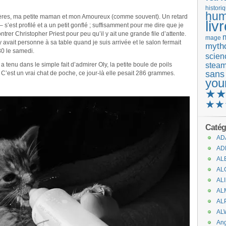
histori
hum
rères, ma petite maman et mon Amoureux (comme souvent). Un retard
liv
 s’est profilé et a un petit gonflé ; suffisamment pour me dire que je
ntrer Christopher Priest pour peu qu’il y ait une grande file d’attente.
mage
’y avait personne à sa table quand je suis arrivée et le salon fermait
mytho
30 le samedi.
scienc
stea
 tenu dans le simple fait d’admirer Oly, la petite boule de poils
sans
. C’est un vrai chat de poche, ce jour-là elle pesait 286 grammes.
you
★
★★
Catég
AD
AD
AL
AL
AL
AL
AL
AL
An