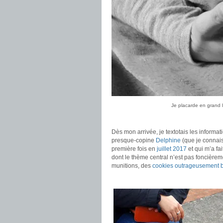
Je placarde en grand la
.
Dès mon arrivée, je textotais les informa
presque-copine
Delphine
(que je connais
première fois en
juillet 2017
et qui m’a fai
dont le thème central n’est pas foncièrement
munitions, des
cookies outrageusement b