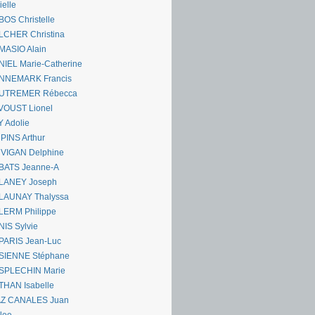
ielle
OS Christelle
LCHER Christina
MASIO Alain
IEL Marie-Catherine
NNEMARK Francis
UTREMER Rébecca
VOUST Lionel
 Adolie
PINS Arthur
 VIGAN Delphine
BATS Jeanne-A
LANEY Joseph
LAUNAY Thalyssa
LERM Philippe
IS Sylvie
PARIS Jean-Luc
SIENNE Stéphane
SPLECHIN Marie
THAN Isabelle
AZ CANALES Juan