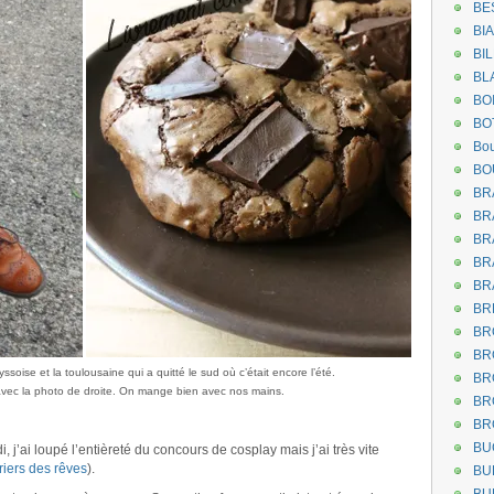
BE
BI
BI
BL
BO
BO
Bou
BO
BR
BR
BR
BR
BR
BR
BR
BR
ssoise et la toulousaine qui a quitté le sud où c’était encore l’été.
BR
 avec la photo de droite. On mange bien avec nos mains.
BR
.
BR
BU
 j’ai loupé l’entièreté du concours de cosplay mais j’ai très vite
riers des rêves
).
BU