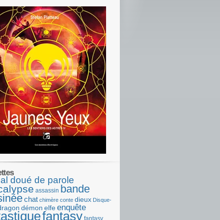
ettes
al doué de parole
bande
calypse
assassin
sinée
chat
dieux
chimère
conte
Disque-
enquête
dragon
démon
elfe
tastique
fantasy
fantasy