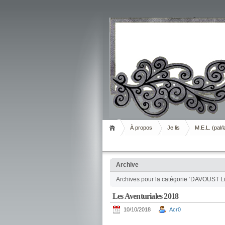
Livrement
À propos
Je lis
M.E.L. (pal/l
Archive
Archives pour la catégorie ‘DAVOUST Li
Les Aventuriales 2018
10/10/2018
Acr0
.