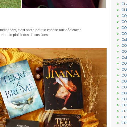
CL
CL
.
CO
COE
.
CO
mmencent, c’est partie pour la chasse aux dédicaces
COL
surtout le plaisir des discussions.
Col
CO
CO
Col
CO
CO
CO
CO
CO
CO
CO
CR
CR
CR
CR