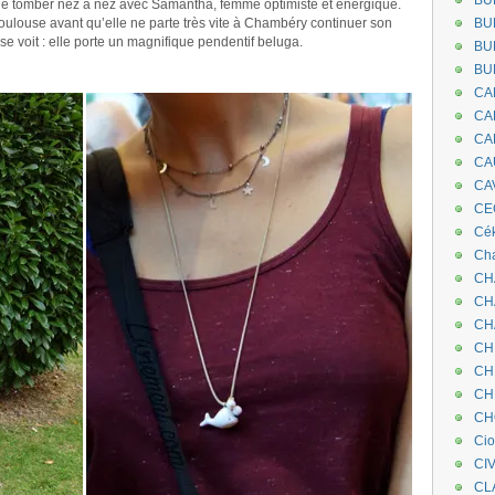
BU
 de tomber nez à nez avec Samantha, femme optimiste et énergique.
oulouse avant qu’elle ne parte très vite à Chambéry continuer son
BU
 se voit : elle porte un magnifique pendentif beluga.
BU
BU
.
CA
CA
CA
CA
CA
CEC
Cé
Cha
CH
CH
CH
CH
CH
CH
CH
Ci
CI
CL