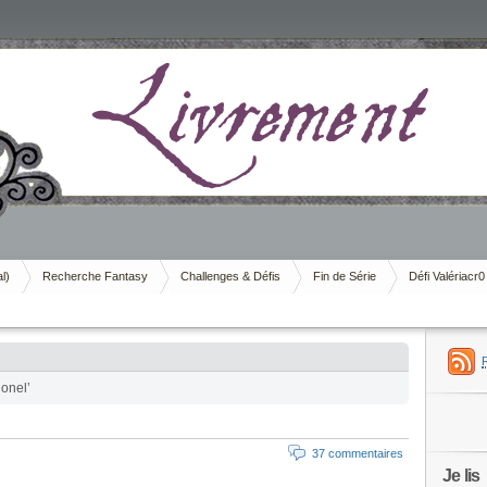
al)
Recherche Fantasy
Challenges & Défis
Fin de Série
Défi Valériacr0
onel’
37 commentaires
Je lis