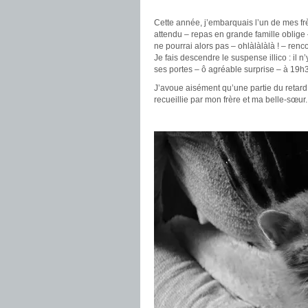
.
Cette année, j’embarquais l’un de mes f
attendu – repas en grande famille oblige –
ne pourrai alors pas – ohlàlàlàlà ! – renco
Je fais descendre le suspense illico : il n
ses portes – ô agréable surprise – à 19h
J’avoue aisément qu’une partie du retard a
recueillie par mon frère et ma belle-sœur
.