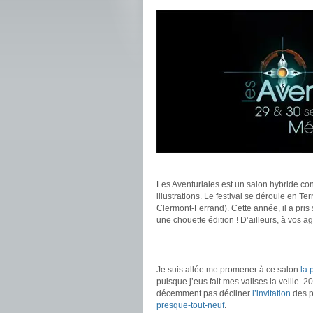
.
Les Aventuriales est un salon hybride con
illustrations. Le festival se déroule en T
Clermont-Ferrand). Cette année, il a pris 
une chouette édition ! D’ailleurs, à vos 
.
.
Je suis allée me promener à ce salon
la 
puisque j’eus fait mes valises la veille. 
décemment pas décliner
l’invitation
des p
presque-tout-neuf
.