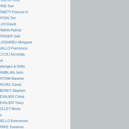
RGESS Tony
RKE Sue
RNETT Frances H.
RTON Tim
LVO David
RMAN Patrick
RRIGER Gail
USSARIEU Morgane
VALLO Francesca
COLI Nicoletta
ka
llenges & Défis
AMBLAIN Joris
ATTAM Maxime
AUVEL David
BOSKY Stephen
EVALIER Chloé
EVALIER Tracy
OLLET Mona
ou
VIELLO Emmanuel
ARKE Susanna