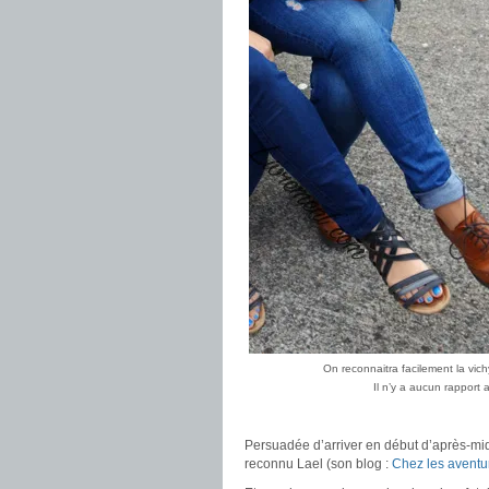
On reconnaitra facilement la vichy
Il n’y a aucun rapport
Persuadée d’arriver en début d’après-midi,
reconnu Lael (son blog :
Chez les aventu