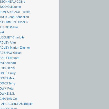
SSONNEAU Céline
ANCO Guillaume
LLON-SPAGNOL Estelle
ANCK Jean-Sébastien
ISCOMMUN Olivier G.
TTERO Pierre
let
USQUET Charlotte
ADLEY Alan
ADLEY Marion Zimmer
ADSHAW Gillian
ASEY Edouard
AVI Soledad
ETIN Denis
ONTË Emily
OOKS Max
OOKS Terry
OWN Peter
OWNE S.G.
CHANAN Col
LARD-CORDEAU Brigitte