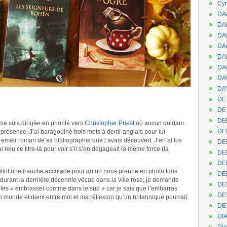
Cyr
DAB
DA
DA
DAN
DA
DA
DA
DAY
DE 
DE
DE
me suis dirigée en priorité vers
Christopher Priest
où aucun quidam
DE
a présence. J’ai baragouiné trois mots à demi-anglais pour lui
premier roman de sa bibliographie que j’avais découvert. J’en ai lus
DE
relu ce titre-là pour voir s’il s’en dégageait la même force (la
DE
DEN
ffrit une franche accolade pour qu’on nous prenne en photo tous
DE
 durant la dernière décennie vécue dans la ville rose, je demande
DE
ux les « embrasser comme dans le sud » car je sais que l’embarras
DE
 un monde et demi entre moi et ma réflexion qu’un britannique pourrait
DE
DI
.