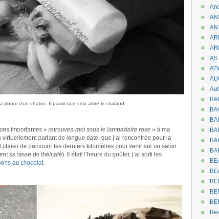
An
AN
AN
AR
AR
AST
AT
AU
Aut
BA
 photo d’un chaton. Il parait que cela attire le chaland.
BA
BA
tions importantes «
retrouves-moi sous le lampadaire rose
» à ma
BA
 virtuellement parlant de longue date, que j’ai rencontrée pour la
BAR
t plaisir de parcourir les derniers kilomètres pour venir sur un salon
BA
 sa tasse de thé/café). Il était l’heure du goûter, j’ai sorti les
BEA
ons au chocolat
.
BE
.
BE
BE
BE
Be