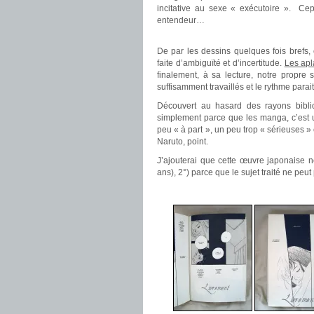
incitative au sexe « exécutoire ». Cep
entendeur…
.
De par les dessins quelques fois brefs,
faite d’ambiguïté et d’incertitude.
Les apl
finalement, à sa lecture, notre propr
suffisamment travaillés et le rythme parait 
Découvert au hasard des rayons bibli
simplement parce que les manga, c’est u
peu « à part », un peu trop « sérieuses »
Naruto, point.
J’ajouterai que cette œuvre japonaise ne
ans), 2°) parce que le sujet traité ne pe