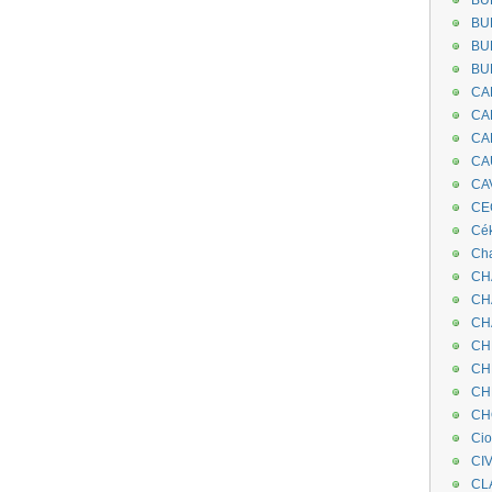
BU
BU
BU
BU
CA
CA
CA
CA
CA
CEC
Cé
Cha
CH
CH
CH
CH
CH
CH
CH
Ci
CI
CL