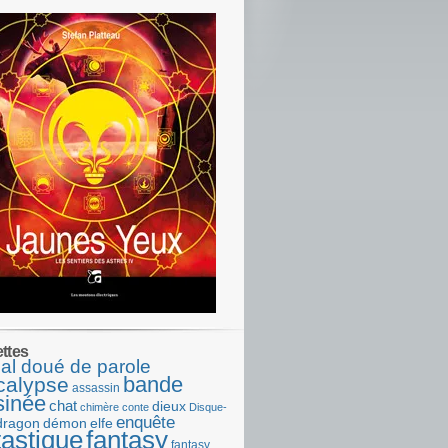
ettes
al doué de parole
bande
calypse
assassin
sinée
chat
dieux
chimère
conte
Disque-
enquête
dragon
démon
elfe
tastique
fantasy
fantasy