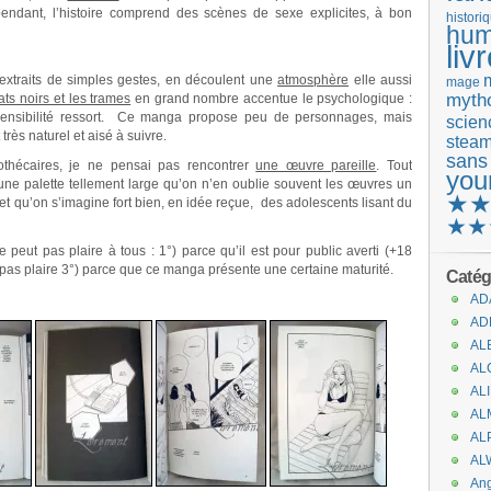
endant, l’histoire comprend des scènes de sexe explicites, à bon
histori
hum
liv
 extraits de simples gestes, en découlent une
atmosphère
elle aussi
mage
mytho
ats noirs et les trames
en grand nombre accentue le psychologique :
e sensibilité ressort. Ce manga propose peu de personnages, mais
scienc
très naturel et aisé à suivre.
stea
sans
othécaires, je ne pensai pas rencontrer
une œuvre pareille
. Tout
you
ne palette tellement large qu’on n’en oublie souvent les œuvres un
★
 et qu’on s’imagine fort bien, en idée reçue, des adolescents lisant du
★★
 peut pas plaire à tous : 1°) parce qu’il est pour public averti (+18
ut pas plaire 3°) parce que ce manga présente une certaine maturité.
Catég
.
AD
AD
AL
AL
AL
AL
AL
AL
An