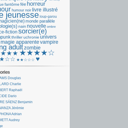
horreur
fantôme
fée
que
our
livre illustré
humour noir
re jeunesse
loup-garou
magicien(ne)
monde parallèle
nouvelle
logie(s)
nain
ombre
sorcier(e)
e-fiction
univers
mpunk
thriller
uchronie
 magie apparente
vampire
ng adult
zombie
★★★★☆
★★★★
♥
★☆☆
★★☆☆☆
ories
AMS Douglas
LARD Charlie
BERT Raphaël
CIDE Dario
IRE SÁENZ Benjamin
MANZA Jérémie
PHONA Adrian
WETT Audrey
ge