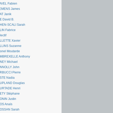
AVEL Fabien
EMENS James
AT Janik
 David B.
HEN-SCALI Sarah
IN Fabrice
lectif
LLETTE Xavier
LLINS Suzanne
onel Moutarde
MBREXELLE Anthony
NEY Michael
NNOLLY John
RBUCCI Pierre
STE Nadia
UPLAND Douglas
URTADE Henri
ETY Stéphane
ONIN Justin
OS Anaïs
OSSAN Sarah