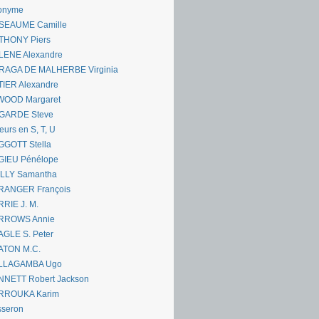
onyme
SEAUME Camille
THONY Piers
LENE Alexandre
RAGA DE MALHERBE Virginia
IER Alexandre
WOOD Margaret
GARDE Steve
eurs en S, T, U
GGOTT Stella
GIEU Pénélope
ILLY Samantha
RANGER François
RIE J. M.
RROWS Annie
GLE S. Peter
ATON M.C.
LLAGAMBA Ugo
NNETT Robert Jackson
RROUKA Karim
sseron