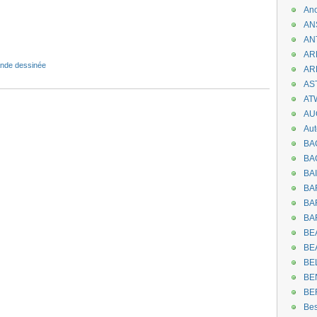
An
AN
AN
.
AR
nde dessinée
AR
AST
AT
AU
Aut
BA
BA
BA
BA
BAR
BA
BEA
BE
BE
BE
BE
Be