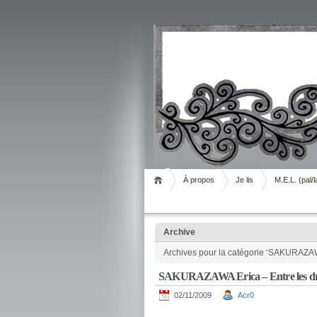
Livrement
À propos
Je lis
M.E.L. (pal/l
Archive
Archives pour la catégorie ‘SAKURAZA
SAKURAZAWA Erica – Entre les d
02/11/2009
Acr0
.