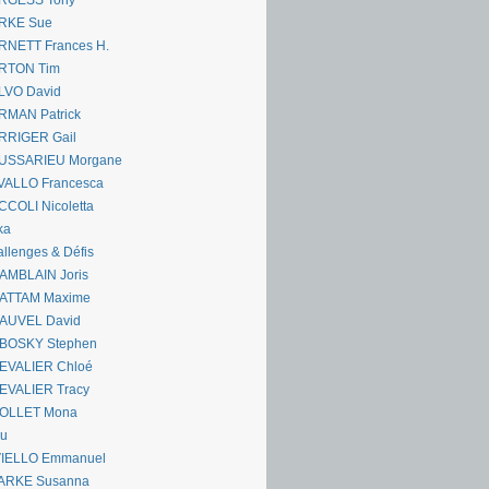
RGESS Tony
RKE Sue
RNETT Frances H.
RTON Tim
LVO David
RMAN Patrick
RRIGER Gail
USSARIEU Morgane
VALLO Francesca
COLI Nicoletta
ka
llenges & Défis
AMBLAIN Joris
ATTAM Maxime
AUVEL David
BOSKY Stephen
EVALIER Chloé
EVALIER Tracy
OLLET Mona
ou
VIELLO Emmanuel
ARKE Susanna