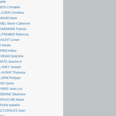
ielle
OS Christelle
LCHER Christina
MASIO Alain
IEL Marie-Catherine
NNEMARK Francis
UTREMER Rébecca
VOUST Lionel
 Adolie
PINS Arthur
 VIGAN Delphine
BATS Jeanne-A
LANEY Joseph
LAUNAY Thalyssa
LERM Philippe
IS Sylvie
PARIS Jean-Luc
SIENNE Stéphane
SPLECHIN Marie
THAN Isabelle
AZ CANALES Juan