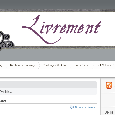
al)
Recherche Fantasy
Challenges & Défis
Fin de Série
Défi Valériacr0
WA Erica’
raps
8 commentaires
Je lis