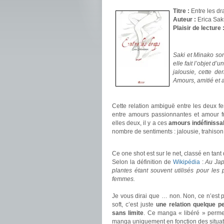
Titre :
Entre les dr
Auteur :
Erica Sa
Plaisir de lecture 
.
Saki et Minako son
elle fait l’objet 
jalousie, cette de
Amours, amitié et a
.
Cette relation ambiguë entre les deux f
entre amours passionnantes et amour fr
elles deux, il y a ces
amours indéfinissa
nombre de sentiments : jalousie, trahison
.
Ce one shot est sur le net, classé en tan
Selon la définition de
Wikipédia
:
Au Jap
plantes étant souvent utilisés pour les
femmes.
.
Je vous dirai que … non. Non, ce n’est 
soft, c’est juste
une relation quelque 
sans limite
. Ce manga « libéré » permet
manga uniquement en fonction des situati