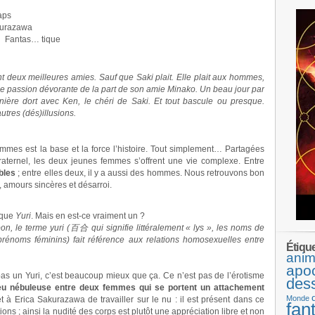
aps
kurazawa
:
Fantas… tique
t deux meilleures amies. Sauf que Saki plait. Elle plait aux hommes,
d’une passion dévorante de la part de son amie Minako. Un beau jour par
rnière dort avec Ken, le chéri de Saki. Et tout bascule ou presque.
utres (dés)illusions.
emmes est la base et la force l’histoire. Tout simplement… Partagées
aternel, les deux jeunes femmes s’offrent une vie complexe. Entre
bles
; entre elles deux, il y a aussi des hommes. Nous retrouvons bon
, amours sincères et désarroi.
t que
Yuri
. Mais en est-ce vraiment un ?
on, le terme yuri (百合 qui signifie littéralement « lys », les noms de
 prénoms féminins) fait référence aux relations homosexuelles entre
Étiqu
anim
apo
pas un Yuri, c’est beaucoup mieux que ça. Ce n’est pas de l’érotisme
des
peu nébuleuse entre deux femmes qui se portent un attachement
Monde
 à Erica Sakurazawa de travailler sur le nu : il est présent dans ce
fan
ons ; ainsi
la nudité
des corps est plutôt une appréciation libre et non