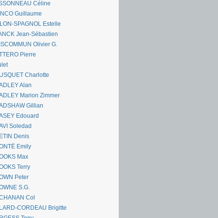
SSONNEAU Céline
ANCO Guillaume
LLON-SPAGNOL Estelle
ANCK Jean-Sébastien
ISCOMMUN Olivier G.
TTERO Pierre
let
USQUET Charlotte
ADLEY Alan
ADLEY Marion Zimmer
ADSHAW Gillian
ASEY Edouard
AVI Soledad
ETIN Denis
ONTË Emily
OOKS Max
OOKS Terry
OWN Peter
OWNE S.G.
CHANAN Col
LARD-CORDEAU Brigitte