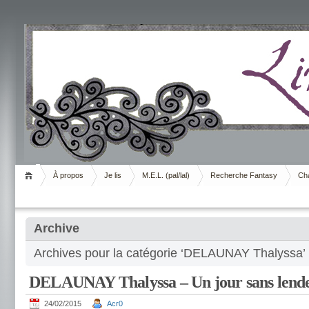
Livrement
À propos
Je lis
M.E.L. (pal/lal)
Recherche Fantasy
Cha
Archive
Archives pour la catégorie ‘DELAUNAY Thalyssa’
DELAUNAY Thalyssa – Un jour sans lend
24/02/2015
Acr0