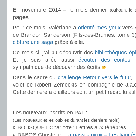
En
novembre 2014
– le mois dernier
(ouhouh, je 
pages
.
Pour ce mois, Valériane a
orienté mes yeux
vers «
de Brandon Sanderson (Fils-des-Brumes, tome 3) :
clôture une saga
grâce à elle.
Ce mois-ci, j’ai pu découvrir des
bibliothèques é
Et je suis allée aussi
écouter des contes
,
sympathique de découvrir des écrits
Dans le cadre du
challenge Retour vers le futur
, 
volet de Robert Zemeckis en compagnie de J.a.e
Cette dernière a d’ailleurs écrit un petit récapitulati
.
Les nouveaux inscrits en PAL :
(Les nouveaux et les oubliés durant les derniers mois)
¤ BOUSQUET Charlotte : Lettres aux ténèbres
¤ DABOS Christelle :
La passe-miroir – Les fiancés