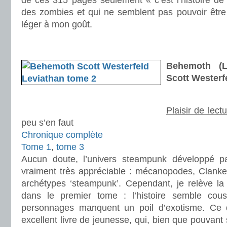
de ces 315 pages seulement « c’est l’histoire de
des zombies et qui ne semblent pas pouvoir être 
léger à mon goût.
.
.
Behemoth (L
Scott Westerf
Plaisir de lect
peu s’en faut
Chronique complète
Tome 1
,
tome 3
Aucun doute, l’univers steampunk développé pa
vraiment très appréciable : mécanopodes, Clanker
archétypes ‘steampunk’. Cependant, je relève l
dans le premier tome : l’histoire semble cous
personnages manquent un poil d’exotisme. Ce 
excellent livre de jeunesse, qui, bien que pouvant 