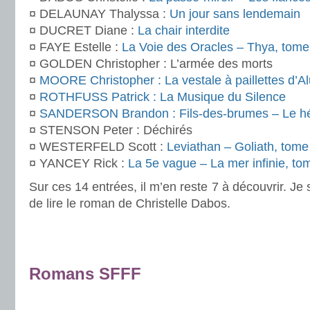
¤ DELAUNAY Thalyssa :
Un jour sans lendemain
¤ DUCRET Diane :
La chair interdite
¤ FAYE Estelle :
La Voie des Oracles – Thya, tome
¤ GOLDEN Christopher : L’armée des morts
¤
MOORE Christopher : La vestale à paillettes d’Al
¤
ROTHFUSS Patrick : La Musique du Silence
¤
SANDERSON Brandon : Fils-des-brumes – Le hér
¤ STENSON Peter : Déchirés
¤ WESTERFELD Scott :
Leviathan – Goliath, tome
¤ YANCEY Rick :
La 5e vague – La mer infinie, to
Sur ces 14 entrées, il m’en reste 7 à découvrir. Je 
de lire le roman de Christelle Dabos.
.
.
Romans SFFF
.