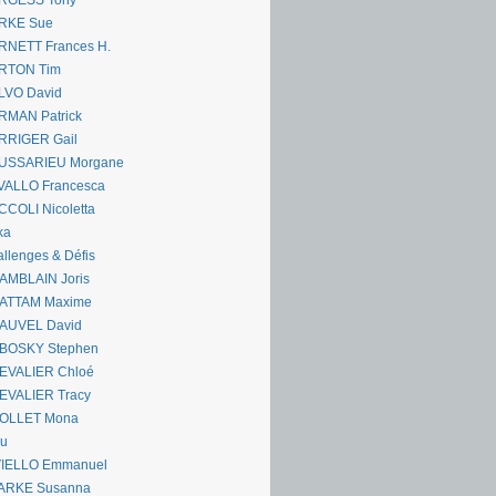
RGESS Tony
RKE Sue
RNETT Frances H.
RTON Tim
LVO David
RMAN Patrick
RRIGER Gail
USSARIEU Morgane
VALLO Francesca
COLI Nicoletta
ka
llenges & Défis
AMBLAIN Joris
ATTAM Maxime
AUVEL David
BOSKY Stephen
EVALIER Chloé
EVALIER Tracy
OLLET Mona
ou
VIELLO Emmanuel
ARKE Susanna