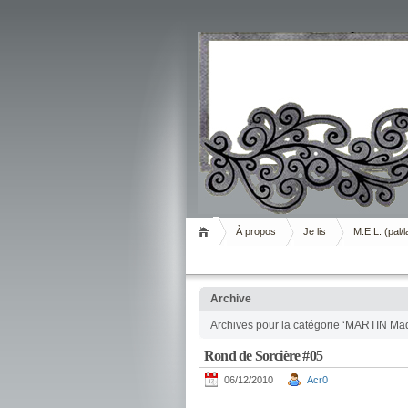
Livrement
À propos
Je lis
M.E.L. (pal/l
Archive
Archives pour la catégorie ‘MARTIN Ma
Rond de Sorcière #05
06/12/2010
Acr0
.