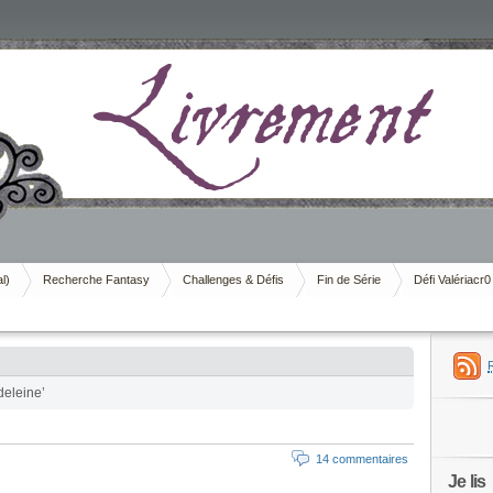
al)
Recherche Fantasy
Challenges & Défis
Fin de Série
Défi Valériacr0
deleine’
14 commentaires
Je lis