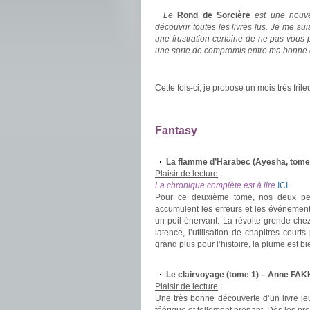
Le
Rond de Sorcière
est une nouve
découvrir toutes les livres lus. Je me su
une frustration certaine de ne pas vous 
une sorte de compromis entre ma bonne c
.
Cette fois-ci, je propose un mois très fri
.
.
Fantasy
.
La flamme d’Harabec (Ayesha, tome
Plaisir de lecture
:
La chronique complète est à lire
ICI
.
Pour ce deuxième tome, nos deux pers
accumulent les erreurs et les événements
un poil énervant. La révolte gronde chez 
latence, l’utilisation de chapitres cour
grand plus pour l’histoire, la plume est b
.
Le clairvoyage (tome 1) – Anne FA
Plaisir de lecture
:
Une très bonne découverte d’un livre je