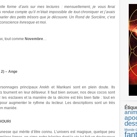
lle forme d’avis sur mes lectures : mensuellement, je vous ferai
is rendue compte qu’il m’était impossible de tout chroniquer et j’avais
parler des petits trésors que je découvre. Un Rond de Sorcière, c’est
onscience livresque et moi.
leux, tout comme
Novembre
…
 2) – Ange
onnages principaux Arekh et Marikani sont en plein doute. Ils
 tournent en leur défaveur. Il faut bien avouer, nos deux cocos sont
les esclaves et la manière de la décrire est très bien faite : tout en
ts pour augmenter le rythme du lecteur. Les descriptions sont un très
Étiqu
ien maniée.
anim
apo
KHOURI
des
Monde
unesse qui mérite d’être connu. L’univers est magique, quelque peu
fan