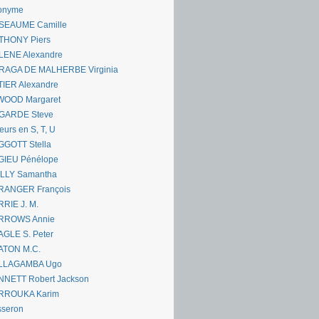
onyme
SEAUME Camille
THONY Piers
LENE Alexandre
RAGA DE MALHERBE Virginia
IER Alexandre
WOOD Margaret
GARDE Steve
eurs en S, T, U
GGOTT Stella
GIEU Pénélope
ILLY Samantha
RANGER François
RIE J. M.
RROWS Annie
GLE S. Peter
ATON M.C.
LLAGAMBA Ugo
NNETT Robert Jackson
RROUKA Karim
sseron