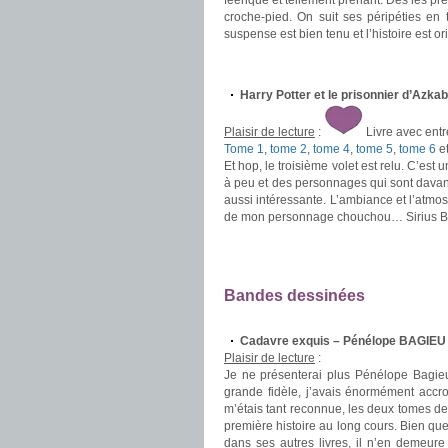
féérique et tellement prenant. Dès les pre
croche-pied. On suit ses péripéties en 
suspense est bien tenu et l’histoire est or
.
.
Harry Potter et le prisonnier d’Azka
Plaisir de lecture
:
Livre avec ent
Tome 1
,
tome 2
,
tome 4
,
tome 5
,
tome 6
e
Et hop, le troisième volet est relu. C’est
à peu et des personnages qui sont davan
aussi intéressante. L’ambiance et l’atmosp
de mon personnage chouchou… Sirius Bl
.
.
.
Bandes dessinées
.
Cadavre exquis – Pénélope BAGIEU
Plaisir de lecture
:
Je ne présenterai plus Pénélope Bagieu
grande fidèle, j’avais énormément accro
m’étais tant reconnue, les deux tomes de
première histoire au long cours. Bien que
dans ses autres livres, il n’en demeure