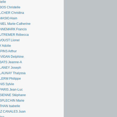
ielle
OS Christelle
LCHER Christina
MASIO Alain
IEL Marie-Catherine
NNEMARK Francis
UTREMER Rébecca
VOUST Lionel
 Adolie
PINS Arthur
 VIGAN Delphine
BATS Jeanne-A
LANEY Joseph
LAUNAY Thalyssa
LERM Philippe
IS Sylvie
PARIS Jean-Luc
SIENNE Stéphane
SPLECHIN Marie
THAN Isabelle
AZ CANALES Juan