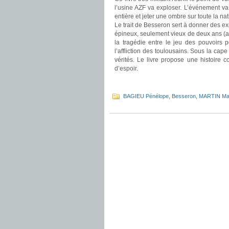
l’usine AZF va exploser. L’événement va
entière et jeter une ombre sur toute la nat
Le trait de Besseron sert à donner des ex
épineux, seulement vieux de deux ans (au
la tragédie entre le jeu des pouvoirs p
l’affliction des toulousains. Sous la ca
vérités. Le livre propose une histoire 
d’espoir.
.
BAGIEU Pénélope
,
Besseron
,
MARTIN Mad