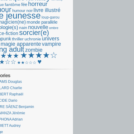
horreur
fantôme
fée
que
our
livre illustré
humour noir
re jeunesse
loup-garou
magicien(ne)
monde parallèle
nouvelle
logie(s)
nain
ombre
sorcier(e)
e-fiction
univers
mpunk
thriller
uchronie
 magie apparente
vampire
ng adult
zombie
★★★★☆
★★★★
♥
★☆☆
★★☆☆☆
ories
AMS Douglas
LARD Charlie
BERT Raphaël
CIDE Dario
IRE SÁENZ Benjamin
MANZA Jérémie
PHONA Adrian
WETT Audrey
ge