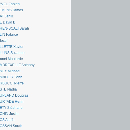
AVEL Fabien
EMENS James
AT Janik
 David B.
HEN-SCALI Sarah
IN Fabrice
lectif
LLETTE Xavier
LLINS Suzanne
onel Moutarde
MBREXELLE Anthony
NEY Michael
NNOLLY John
RBUCCI Pierre
STE Nadia
UPLAND Douglas
URTADE Henri
ETY Stéphane
ONIN Justin
OS Anaïs
OSSAN Sarah