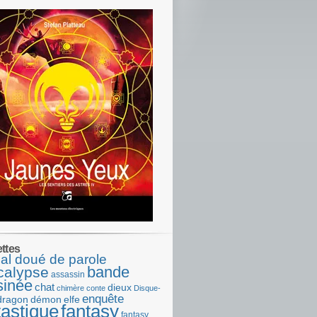
ettes
al doué de parole
bande
calypse
assassin
sinée
chat
dieux
chimère
conte
Disque-
enquête
dragon
démon
elfe
tastique
fantasy
fantasy