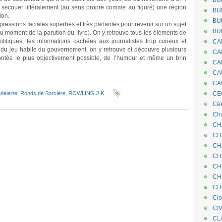
BU
 secouer littéralement (au sens propre comme au figuré) une région
BU
ion.
BU
pressions faciales superbes et très parlantes pour revenir sur un sujet
BU
 moment de la parution du livre). On y retrouve tous les éléments de
olitiques, les informations cachées aux journalistes trop curieux et
CA
pe du jeu habile du gouvernement, on y retrouve et découvre plusieurs
CA
contée le plus objectivement possible, de l’humour et même un brin
CA
CA
CA
eleine
,
Ronds de Sorcière
,
ROWLING J.K.
CEC
Cé
Cha
CH
CH
CH
CH
CH
CH
CH
Ci
CI
CL