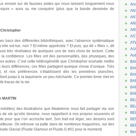
ous envoie sur de fausses pistes qui nous laissent longuement nous
An
 exquis » aura su me conquérir (plus que la bande dessinée de
AN
AN
AR
AR
– Christopher
AST
les bacs des différentes bibliothèques, avec l’absence systématique
AT
elle est lue, non ? Et même appréciée ? Et puis, qui dit « filles », dit
AU
aussi très révélateur de quelques uns de mes choix de lecture. Cette
Aut
 la confidence. Les filles ont des personnalités, des physiques, des
s des autres. C’est cette hétérogénéité que Christopher souhaite mettre
BA
leurs différences, ces filles partagent quelque chose d’unique. Très
BA
 et nos préférences s’établissent dès les premières planches.
BA
allant jusqu’à la taquinerie un peu méchante. Ce premier tome met en
BA
ts tracas de la vie.
BAR
BA
ne MARTIN
BEA
BE
inédites) des illustrations que Madeleine nous fait partager via son
BE
s de vie qu’elle dessine, nous rappellent à nos propres souvenirs et
e pour que l’on accroche tant. Son trait est léger, ses dessins sont
BE
rometteuse. On retrouve sa patte dans de nombreux magazines, sur des
BE
uide Glacial (Fluide Glamour et Fluide.G #01 pour le moment)
Be