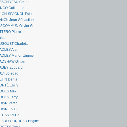
SSONNEAU Céline
ANCO Guillaume
LLON-SPAGNOL Estelle
ANCK Jean-Sébastien
ISCOMMUN Olivier G.
TTERO Pierre
let
USQUET Charlotte
ADLEY Alan
ADLEY Marion Zimmer
ADSHAW Gillian
ASEY Edouard
AVI Soledad
ETIN Denis
ONTË Emily
OOKS Max
OOKS Terry
OWN Peter
OWNE S.G.
CHANAN Col
LARD-CORDEAU Brigitte