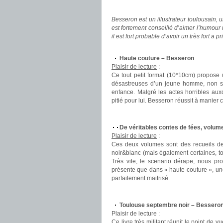
.
Besseron est un illustrateur toulousain, 
est fortement conseillé d’aimer l’humour n
il est fort probable d’avoir un très fort a p
.
Haute couture – Besseron
Plaisir de lecture
:
Ce tout petit format (10*10cm) propose
désastreuses d’un jeune homme, non se
enfance. Malgré les actes horribles aux
pitié pour lui. Besseron réussit à manier
.
De véritables contes de fées, volum
Plaisir de lecture
:
Ces deux volumes sont des recueils de 
noir&blanc (mais également certaines, t
Très vite, le scenario dérape, nous pr
présente que dans « haute couture », une 
parfaitement maitrisé.
.
Toulouse septembre noir – Besser
Plaisir de lecture :
Ce livre très militant réunit le point de