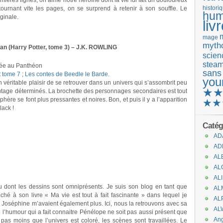
mières lignes, on aime notre héroïne dont la vie lui fait un douloureux
tournant vite les pages, on se surprend à retenir à son souffle. Le
histori
hum
iginale.
liv
mage
mytho
ban (Harry Potter, tome 3) – J.K. ROWLING
scienc
stea
rée au Panthéon
sans
t
tome 7
;
Les contes de Beedle le Barde
.
you
 un véritable plaisir de se retrouver dans un univers qui s’assombrit peu
★
tage déterminés. La brochette des personnages secondaires est tout
hère se font plus pressantes et noires. Bon, et puis il y a l’apparition
★★
ack !
Catég
AD
AD
AL
AL
AL
 dont les dessins sont omniprésents. Je suis son blog en tant que
AL
ché à son livre « Ma vie est tout à fait fascinante » dans lequel je
AL
 Joséphine m’avaient également plus. Ici, nous la retrouvons avec sa
AL
 l’humour qui a fait connaitre Pénélope ne soit pas aussi présent que
An
 pas moins que l’univers est coloré, les scènes sont travaillées. Le