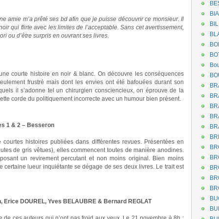
BE
BI
une amie m’a prêté ses bd afin que je puisse découvrir ce monsieur. Il
BI
oir qui flirte avec les limites de l’acceptable. Sans cet avertissement,
BL
riori ou d’être surpris en ouvrant ses livres.
BO
BO
Bou
 une courte histoire en noir & blanc. On découvre les conséquences
BO
ulement frustré mais dont les envies ont été bafouées durant son
BR
quels il s’adonne tel un chirurgien consciencieux, on éprouve de la
BR
 cette corde du politiquement incorrecte avec un humour bien présent.
BR
BR
es 1 & 2 – Besseron
BR
BR
courtes histoires publiées dans différentes revues. Présentées en
BR
outes de gris vêtues), elles commencent toutes de manière anodines.
BR
oposant un revirement percutant et non moins original. Bien moins
certaine lueur inquiétante se dégage de ses deux livres. Le trait est
BR
BR
BR
BU
on, Erice DOUREL, Yves BELAUBRE & Bernard REGLAT
BU
 vue de ces auteurs qui n’ont pas froid aux yeux. Le 21 novembre à 8h :