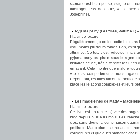
scenario est bien pensé, soigné et il n
interroger. Pas de doute, « Cadavre
Joséphine).
.
Pyjama party (Les filles, volume 1) 
Plaisir de lecture
:
Régulièrement, je croise cette bd dans 
d’au moins plusieurs tomes. Bon, c’est qu’
attirance. Certes, c’est réducteur mais 
pyjama party est placé sous le signe de
histoires de vie, très différents les une
en avant. Cela montre que malgré toutes 
vite des comportements nous agacent,
Cependant, les filles aiment la boutade 
place les relations complexes et leurs peti
.
Les madeleines de Mady – Madelei
Plaisir de lecture
:
Ce livre est un recueil (avec des pages 
blog depuis plusieurs mois. Les tranche
c’est sans doute la combinaison gagnant
pétillants. Madeleine est une artiste p
couvertures et quelques planches chez Fl
.