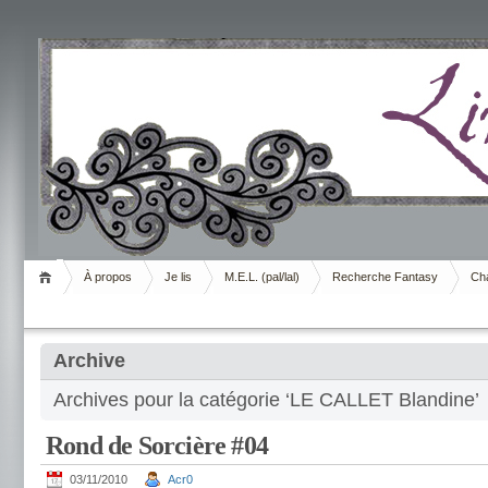
Livrement
À propos
Je lis
M.E.L. (pal/lal)
Recherche Fantasy
Cha
Archive
Archives pour la catégorie ‘LE CALLET Blandine’
Rond de Sorcière #04
03/11/2010
Acr0