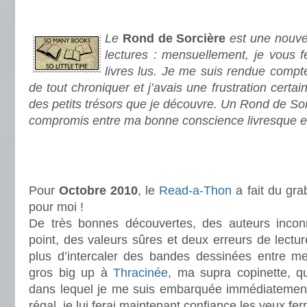
.
Le
Rond de Sorcière
est une nouve
lectures : mensuellement, je vous fe
livres lus. Je me suis rendue compte
de tout chroniquer et j’avais une frustration certa
des petits trésors que je découvre. Un Rond de Sor
compromis entre ma bonne conscience livresque e
.
.
Pour
Octobre 2010
, le
Read-a-Thon
a fait du gra
pour moi !
De très bonnes découvertes, des auteurs incon
point, des valeurs sûres et deux erreurs de lectur
plus d’intercaler des bandes dessinées entre 
gros big up à
Thracinée
, ma supra copinette, qu
dans lequel je me suis embarquée immédiatemen
régal, je lui ferai maintenant confiance les yeux fe