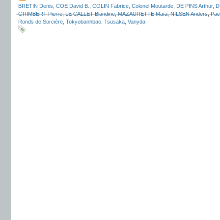
BRETIN Denis
,
COE David B.
,
COLIN Fabrice
,
Colonel Moutarde
,
DE PINS Arthur
,
D
GRIMBERT Pierre
,
LE CALLET Blandine
,
MAZAURETTE Maïa
,
NILSEN Anders
,
Pac
Ronds de Sorcière
,
Tokyobanhbao
,
Tsusaka
,
Vanyda