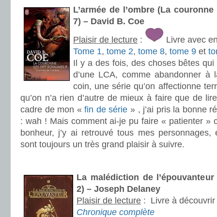
L’armée de l’ombre (La couronne
7) – David B. Coe
Plaisir de lecture
:
Livre avec e
Tome 1
,
tome 2
,
tome 8
,
tome 9
et
t
Il y a des fois, des choses bêtes qui
d’une LCA, comme abandonner à la
coin, une série qu’on affectionne ter
qu’on n’a rien d’autre de mieux à faire que de lire
cadre de mon «
fin de série
» , j’ai pris la bonne 
: wah ! Mais comment ai-je pu faire « patienter » c
bonheur, j’y ai retrouvé tous mes personnages, e
sont toujours un très grand plaisir à suivre.
.
La malédiction de l’épouvanteur
2) – Joseph Delaney
Plaisir de lecture
:
Livre à découvrir
Chronique complète