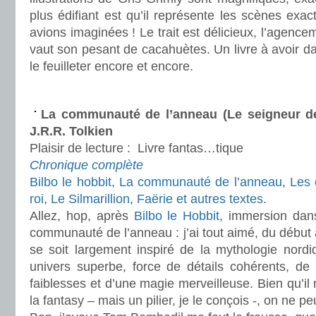
plus édifiant est qu’il représente les scènes ex
avions imaginées ! Le trait est délicieux, l’agence
vaut son pesant de cacahuètes. Un livre à avoir da
le feuilleter encore et encore.
.
La communauté de l’anneau (Le seigneur d
J.R.R. Tolkien
Plaisir de lecture :
Livre fantas…tique
Chronique complète
Bilbo le hobbit
,
La communauté de l’anneau
,
Les 
roi
,
Le Silmarillion
,
Faërie et autres textes
.
Allez, hop, après
Bilbo le Hobbit
, immersion dan
communauté de l’anneau : j’ai tout aimé, du début à
se soit largement inspiré de la mythologie nordi
univers superbe, force de détails cohérents, d
faiblesses et d’une magie merveilleuse. Bien qu’il n
la fantasy – mais un pilier, je le conçois -, on ne pe