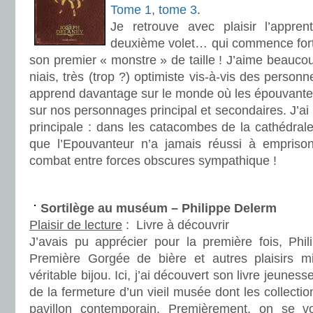
Tome 1
,
tome 3
.
Je retrouve avec plaisir l’appre
deuxième volet… qui commence fort,
son premier « monstre » de taille ! J’aime beauc
niais, très (trop ?) optimiste vis-à-vis des personn
apprend davantage sur le monde où les épouvanteu
sur nos personnages principal et secondaires. J’ai
principale : dans les catacombes de la cathédral
que l’Epouvanteur n’a jamais réussi à emprison
combat entre forces obscures sympathique !
.
Sortilège au muséum – Philippe Delerm
Plaisir de lecture
:
Livre à découvrir
J’avais pu apprécier pour la première fois, Ph
Première Gorgée de bière et autres plaisirs m
véritable bijou. Ici, j’ai découvert son livre jeunesse 
de la fermeture d’un vieil musée dont les collecti
pavillon contemporain. Premièrement, on se v