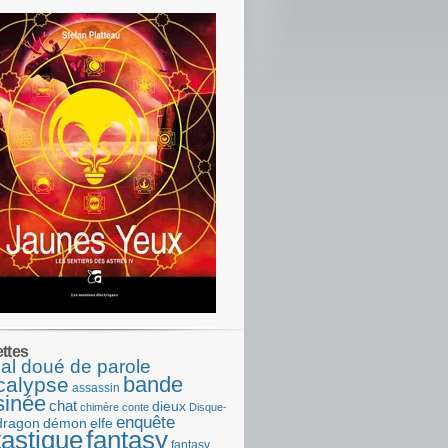
ettes
al doué de parole
bande
calypse
assassin
sinée
chat
dieux
chimère
conte
Disque-
enquête
dragon
démon
elfe
tastique
fantasy
fantasy