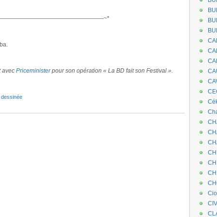
BU
.
BU
——————————————————~*
BU
BU
CA
ba.
CA
CA
at avec
Priceminister
pour son opération « La BD fait son Festival ».
CA
CA
CEC
 dessinée
Cé
Cha
CH
CH
CH
CH
CH
CH
CH
Ci
CI
CL