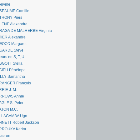
onyme
SEAUME Camille
THONY Piers
LENE Alexandre
RAGA DE MALHERBE Virginia
IER Alexandre
WOOD Margaret
GARDE Steve
eurs en S, T, U
GGOTT Stella
GIEU Pénélope
ILLY Samantha
RANGER François
RIE J. M.
RROWS Annie
GLE S. Peter
ATON M.C.
LLAGAMBA Ugo
NNETT Robert Jackson
RROUKA Karim
sseron