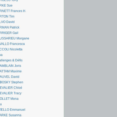
RGESS Tony
RKE Sue
RNETT Frances H.
RTON Tim
LVO David
RMAN Patrick
RRIGER Gail
USSARIEU Morgane
VALLO Francesca
COLI Nicoletta
ka
llenges & Défis
AMBLAIN Joris
ATTAM Maxime
AUVEL David
BOSKY Stephen
EVALIER Chloé
EVALIER Tracy
OLLET Mona
ou
VIELLO Emmanuel
ARKE Susanna