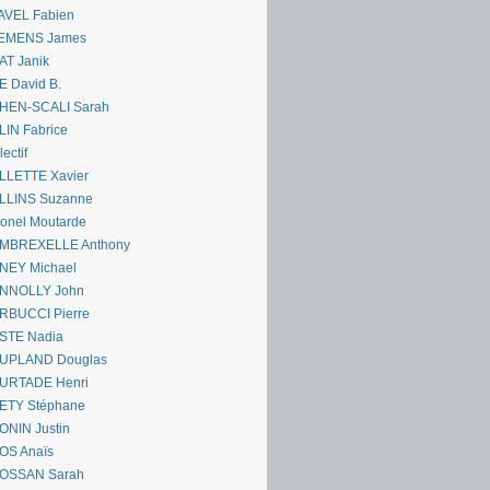
AVEL Fabien
EMENS James
AT Janik
 David B.
HEN-SCALI Sarah
IN Fabrice
lectif
LLETTE Xavier
LLINS Suzanne
onel Moutarde
MBREXELLE Anthony
NEY Michael
NNOLLY John
RBUCCI Pierre
STE Nadia
UPLAND Douglas
URTADE Henri
ETY Stéphane
ONIN Justin
OS Anaïs
OSSAN Sarah