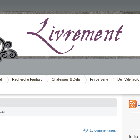
al)
Recherche Fantasy
Challenges & Défis
Fin de Série
Défi Valériacr0
 Jon’
10 commentaires
Je lis