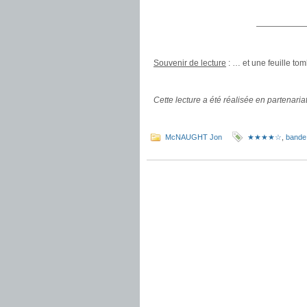
——————
.
Souvenir de lecture
: … et une feuille tom
.
Cette lecture a été réalisée en partenari
.
McNAUGHT Jon
★★★★☆
,
bande