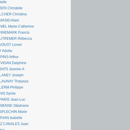
ielle
OS Christelle
LCHER Christina
MASIO Alain
IEL Marie-Catherine
NNEMARK Francis
UTREMER Rébecca
VOUST Lionel
 Adolie
PINS Arthur
 VIGAN Delphine
BATS Jeanne-A
LANEY Joseph
LAUNAY Thalyssa
LERM Philippe
IS Sylvie
PARIS Jean-Luc
SIENNE Stéphane
SPLECHIN Marie
THAN Isabelle
AZ CANALES Juan