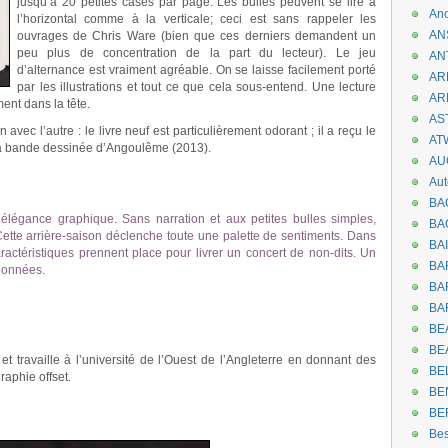
jusqu’à 20 petites cases par page. Les bulles peuvent se lire à
An
l’horizontal comme à la verticale; ceci est sans rappeler les
AN
ouvrages de Chris Ware (bien que ces derniers demandent un
peu plus de concentration de la part du lecteur). Le jeu
AN
d’alternance est vraiment agréable. On se laisse facilement porté
AR
par les illustrations et tout ce que cela sous-entend. Une lecture
AR
ent dans la tête.
AST
n avec l’autre : le livre neuf est particulièrement odorant ; il a reçu le
AT
 la bande dessinée d’Angoulême (2013).
AU
Aut
BA
légance graphique. Sans narration et aux petites bulles simples,
BA
Cette arrière-saison déclenche toute une palette de sentiments. Dans
BA
 caractéristiques prennent place pour livrer un concert de non-dits. Un
BA
tionnées.
BAR
BA
BEA
BE
 travaille à l’université de l’Ouest de l’Angleterre en donnant des
BE
graphie offset.
BE
BE
.
Be