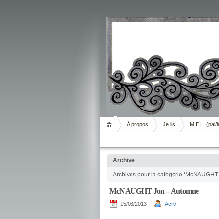
Livrement
À propos
Je lis
M.E.L. (pal/l
Archive
Archives pour la catégorie ‘McNAUGHT
McNAUGHT Jon – Automne
15/03/2013
Acr0
.