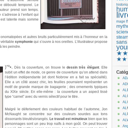
rnée d’automne semble
de déboulé temporel. Le
histori
hum
’auteur prend son temps.
liv
 s’adresse à l’enfant qui
e est latente mais somme
mage
mytho
scienc
stea
 onomatopées et autres bruits particulièrement mis à l’honneur en la
sans
 véritable
symphonie
qui s’ouvre à nos oreilles. L’illustrateur propose
you
à les peindre.
★
★★
)°º•.
Dès la couverture, on trouve le
dessin très élégant
. Elle
Catég
subit un effet de mode, ce genre de couverture qu’on attend dans
l’édition indépendante (et dont Nobrow en a fait sa spécialité).
AD
Elle a un côté assez chic, les feuilles pourraient représenter un
AD
motif de grande marque de bagagerie ; des ornements typiques
AL
du XIXe siècle. En elle-même : la couverture a un aspect tissé
AL
type “carnet” avec du vernis sélectif pour le titre.
.
AL
AL
Malgré le déferlement des couleurs habituel de l’automne, Jon
McNaught se concentre sur des couleurs sourdes aux tons
AL
dissonants bleutés/orangés.
Le travail est minutieux
bien que les
AL
personnages sont un peu trop naïfs à mon goût. On peut trouver
An