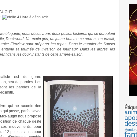
NAUGHT
:
Livre à découvrir
re élégante, nous découvrons deux petites histoires qui se déroulent
ille, Dockwood. Un matin gris, un jeune homme se rend à son travail,
traite Elmview pour préparer les repas. Dans le quartier de Sunset
 entame sa tournée de livraison de journaux. Dans les arbres, les
ent dans les doux instants de cette arrière-saison.
maliste est du genre
ation, peu de paroles. Les
sont les paroles de la
erosmith.
ivre qui ne raconte rien
Étiqu
s qui passe, parfois avec
anim
n McNaught nous propose
apo
position de chaque geste
des
 ces mouvements, pour
Monde
udra 12 petites cases pour
fan