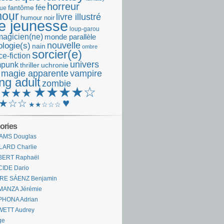
horreur
fantôme
fée
que
our
livre illustré
humour noir
re jeunesse
loup-garou
magicien(ne)
monde parallèle
nouvelle
logie(s)
nain
ombre
sorcier(e)
e-fiction
univers
mpunk
thriller
uchronie
 magie apparente
vampire
ng adult
zombie
★★★★☆
★★★★
♥
★☆☆
★★☆☆☆
ories
AMS Douglas
LARD Charlie
BERT Raphaël
CIDE Dario
IRE SÁENZ Benjamin
MANZA Jérémie
PHONA Adrian
WETT Audrey
ge