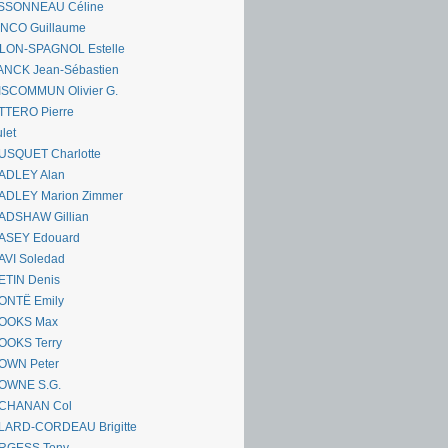
SSONNEAU Céline
ANCO Guillaume
LLON-SPAGNOL Estelle
ANCK Jean-Sébastien
ISCOMMUN Olivier G.
TTERO Pierre
let
USQUET Charlotte
ADLEY Alan
ADLEY Marion Zimmer
ADSHAW Gillian
ASEY Edouard
AVI Soledad
ETIN Denis
ONTË Emily
OOKS Max
OOKS Terry
OWN Peter
OWNE S.G.
CHANAN Col
LARD-CORDEAU Brigitte