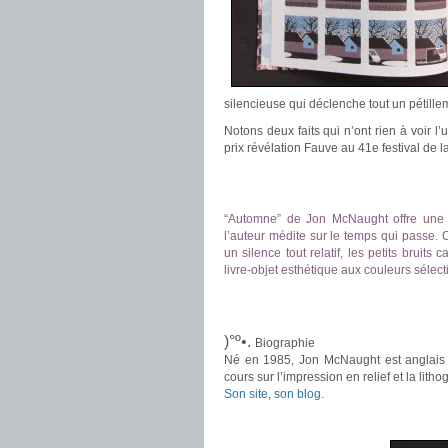
silencieuse qui déclenche tout un pétillem
Notons deux faits qui n’ont rien à voir l’u
prix révélation Fauve au 41e festival de
.
.
“Automne” de Jon McNaught offre une é
l’auteur médite sur le temps qui passe. 
un silence tout relatif, les petits bruits
livre-objet esthétique aux couleurs sélec
.
.
)°º•.
Biographie
Né en 1985, Jon McNaught est anglais et
cours sur l’impression en relief et la litho
Son site
,
son blog
.