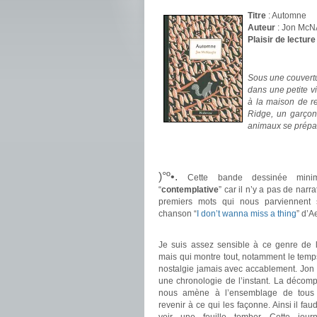
Titre
: Automne
Auteur
: Jon Mc
Plaisir de lecture
.
Sous une couvertu
dans une petite v
à la maison de re
Ridge, un garçon
animaux se prépar
.
.
)°º•.
Cette bande dessinée mini
“
contemplative
” car il n’y a pas de narr
premiers mots qui nous parviennent 
chanson “
I don’t wanna miss a thing
” d’A
.
Je suis assez sensible à ce genre de l
mais qui montre tout, notamment le temp
nostalgie jamais avec accablement. Jo
une chronologie de l’instant. La décom
nous amène à l’ensemblage de tous
revenir à ce qui les façonne. Ainsi il fa