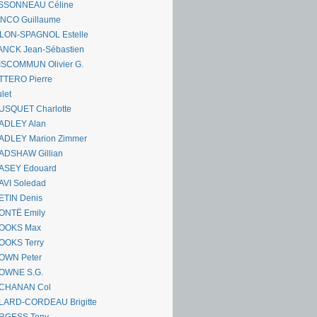
SSONNEAU Céline
ANCO Guillaume
LLON-SPAGNOL Estelle
ANCK Jean-Sébastien
ISCOMMUN Olivier G.
TTERO Pierre
let
USQUET Charlotte
ADLEY Alan
ADLEY Marion Zimmer
ADSHAW Gillian
ASEY Edouard
AVI Soledad
ETIN Denis
ONTË Emily
OOKS Max
OOKS Terry
OWN Peter
OWNE S.G.
CHANAN Col
LARD-CORDEAU Brigitte