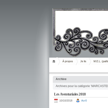
Livrement
À propos
Je lis
M.E.L. (pal/l
Archive
Archives pour la catégorie ‘MARCASTE
Les Aventuriales 2018
10/10/2018
Acr0
.