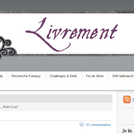
al)
Recherche Fantasy
Challenges & Défis
Fin de Série
Défi Valériacr0
L Jean-Luc’
37 commentaires
Je lis