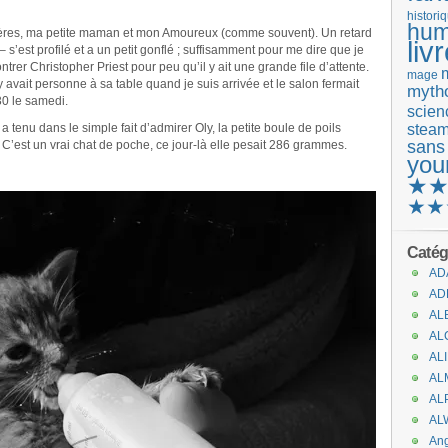
histori
hum
rères, ma petite maman et mon Amoureux (comme souvent). Un retard
liv
 s’est profilé et a un petit gonflé ; suffisamment pour me dire que je
ntrer Christopher Priest pour peu qu’il y ait une grande file d’attente.
mage
’y avait personne à sa table quand je suis arrivée et le salon fermait
mytho
30 le samedi.
scienc
stea
 tenu dans le simple fait d’admirer Oly, la petite boule de poils
sans
. C’est un vrai chat de poche, ce jour-là elle pesait 286 grammes.
you
★
★★
Catég
AD
AD
AL
AL
AL
AL
AL
AL
An