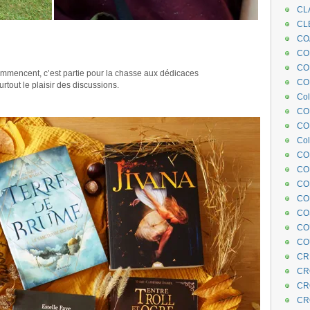
CL
CL
.
CO
COE
.
CO
mmencent, c’est partie pour la chasse aux dédicaces
COL
surtout le plaisir des discussions.
Col
CO
CO
Col
CO
CO
CO
CO
CO
CO
CO
CR
CR
CR
CR