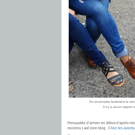
On reconnaitra facilement la vichy
Il n’y a aucun rapport
Persuadée d’arriver en début d’après-midi,
reconnu Lael (son blog :
Chez les aventu