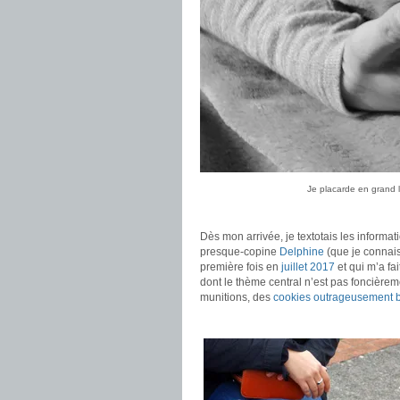
Je placarde en grand la
.
Dès mon arrivée, je textotais les informa
presque-copine
Delphine
(que je connais
première fois en
juillet 2017
et qui m’a fai
dont le thème central n’est pas foncièrement
munitions, des
cookies outrageusement b