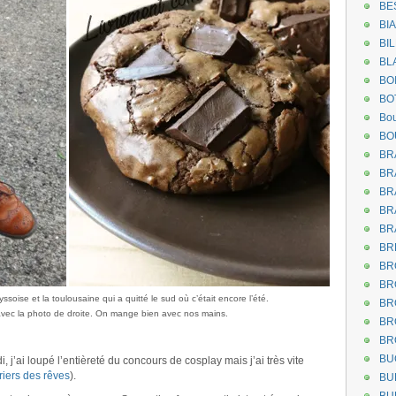
BE
BI
BI
BL
BO
BO
Bou
BO
BR
BR
BR
BR
BR
BR
BR
BR
ssoise et la toulousaine qui a quitté le sud où c’était encore l’été.
BR
 avec la photo de droite. On mange bien avec nos mains.
BR
.
BR
BU
 j’ai loupé l’entièreté du concours de cosplay mais j’ai très vite
riers des rêves
).
BU