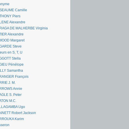
onyme
SEAUME Camille
THONY Piers
LENE Alexandre
RAGA DE MALHERBE Virginia
IER Alexandre
WOOD Margaret
GARDE Steve
eurs en S, T, U
GGOTT Stella
GIEU Pénélope
ILLY Samantha
RANGER François
RIE J. M.
RROWS Annie
GLE S. Peter
ATON M.C.
LLAGAMBA Ugo
NNETT Robert Jackson
RROUKA Karim
sseron