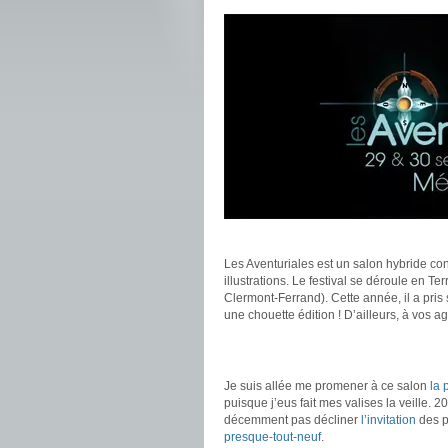
.
Les Aventuriales est un salon hybride con
illustrations. Le festival se déroule en T
Clermont-Ferrand). Cette année, il a pris 
une chouette édition ! D’ailleurs, à vos 
.
.
Je suis allée me promener à ce salon
la 
puisque j’eus fait mes valises la veille. 
décemment pas décliner
l’invitation
des p
presque-tout-neuf
.