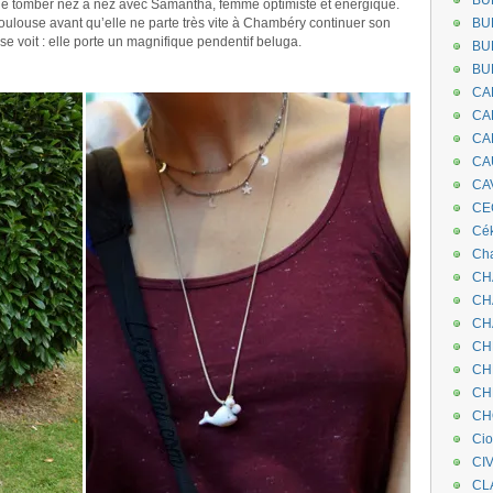
BU
 de tomber nez à nez avec Samantha, femme optimiste et énergique.
oulouse avant qu’elle ne parte très vite à Chambéry continuer son
BU
 se voit : elle porte un magnifique pendentif beluga.
BU
BU
.
CA
CA
CA
CA
CA
CEC
Cé
Cha
CH
CH
CH
CH
CH
CH
CH
Ci
CI
CL