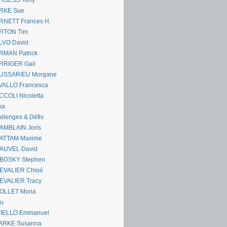
RGESS Tony
RKE Sue
RNETT Frances H.
RTON Tim
LVO David
RMAN Patrick
RRIGER Gail
USSARIEU Morgane
VALLO Francesca
COLI Nicoletta
ka
llenges & Défis
AMBLAIN Joris
ATTAM Maxime
AUVEL David
BOSKY Stephen
EVALIER Chloé
EVALIER Tracy
OLLET Mona
ou
VIELLO Emmanuel
ARKE Susanna