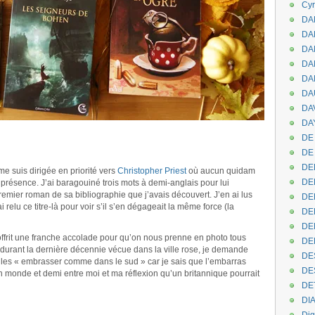
Cyr
DAB
DA
DA
DAN
DA
DA
DA
DAY
DE 
DE
DE
me suis dirigée en priorité vers
Christopher Priest
où aucun quidam
DE
a présence. J’ai baragouiné trois mots à demi-anglais pour lui
premier roman de sa bibliographie que j’avais découvert. J’en ai lus
DE
relu ce titre-là pour voir s’il s’en dégageait la même force (la
DE
DEN
ffrit une franche accolade pour qu’on nous prenne en photo tous
DE
 durant la dernière décennie vécue dans la ville rose, je demande
DE
ux les « embrasser comme dans le sud » car je sais que l’embarras
DE
 un monde et demi entre moi et ma réflexion qu’un britannique pourrait
DE
DI
.