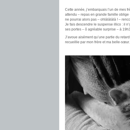
.
Cette année, j’embarquais l’un de mes f
attendu – repas en grande famille oblige –
ne pourrai alors pas – ohlàlàlàlà ! – renco
Je fais descendre le suspense illico : il n
ses portes – ô agréable surprise – à 19h
J’avoue aisément qu’une partie du retard a
recueillie par mon frère et ma belle-sœur
.