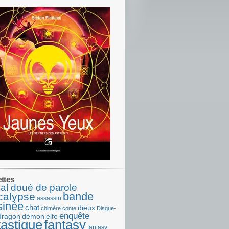
ettes
al doué de parole
bande
calypse
assassin
sinée
chat
dieux
chimère
conte
Disque-
enquête
dragon
démon
elfe
tastique
fantasy
fantasy