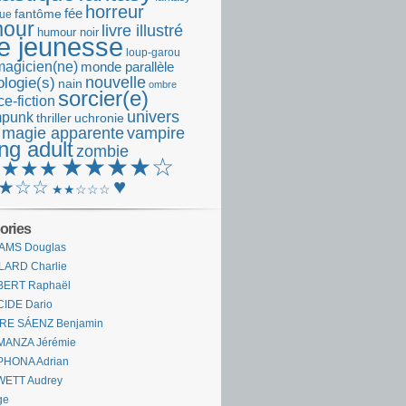
horreur
fantôme
fée
que
our
livre illustré
humour noir
re jeunesse
loup-garou
magicien(ne)
monde parallèle
nouvelle
logie(s)
nain
ombre
sorcier(e)
e-fiction
univers
mpunk
thriller
uchronie
 magie apparente
vampire
ng adult
zombie
★★★★☆
★★★★
♥
★☆☆
★★☆☆☆
ories
AMS Douglas
LARD Charlie
BERT Raphaël
CIDE Dario
IRE SÁENZ Benjamin
MANZA Jérémie
PHONA Adrian
WETT Audrey
ge