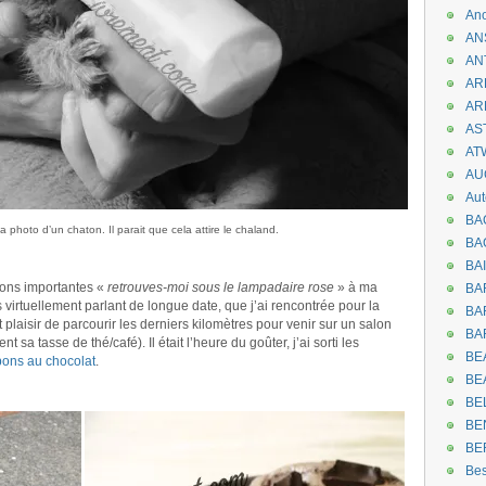
An
AN
AN
AR
AR
AST
AT
AU
Aut
BA
 photo d’un chaton. Il parait que cela attire le chaland.
BA
BA
tions importantes «
retrouves-moi sous le lampadaire rose
» à ma
BA
 virtuellement parlant de longue date, que j’ai rencontrée pour la
BAR
t plaisir de parcourir les derniers kilomètres pour venir sur un salon
BA
 sa tasse de thé/café). Il était l’heure du goûter, j’ai sorti les
BEA
ons au chocolat
.
BE
.
BE
BE
BE
Be