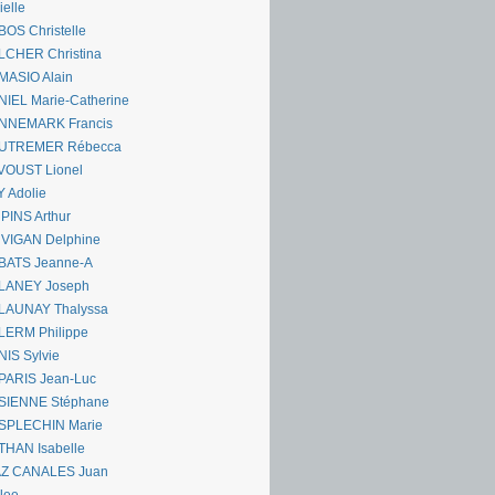
ielle
OS Christelle
LCHER Christina
MASIO Alain
IEL Marie-Catherine
NNEMARK Francis
UTREMER Rébecca
VOUST Lionel
 Adolie
PINS Arthur
 VIGAN Delphine
BATS Jeanne-A
LANEY Joseph
LAUNAY Thalyssa
LERM Philippe
IS Sylvie
PARIS Jean-Luc
SIENNE Stéphane
SPLECHIN Marie
THAN Isabelle
AZ CANALES Juan