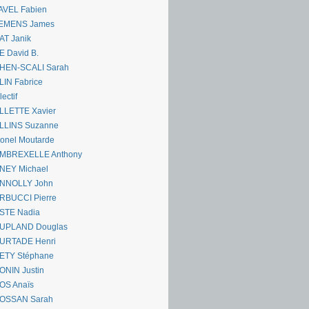
AVEL Fabien
EMENS James
AT Janik
 David B.
HEN-SCALI Sarah
IN Fabrice
lectif
LLETTE Xavier
LLINS Suzanne
onel Moutarde
MBREXELLE Anthony
NEY Michael
NNOLLY John
RBUCCI Pierre
STE Nadia
UPLAND Douglas
URTADE Henri
ETY Stéphane
ONIN Justin
OS Anaïs
OSSAN Sarah