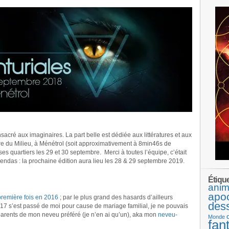
sacré aux imaginaires. La part belle est dédiée aux littératures et aux
erre du Milieu, à Ménétrol (soit approximativement à 8min46s de
ses quartiers les 29 et 30 septembre. Merci à toutes l’équipe, c’était
agendas : la prochaine édition aura lieu les 28 & 29 septembre 2019.
Étiqu
anim
apo
première fois en 2016
; par le plus grand des hasards d’ailleurs
des
2017 s’est passé de moi pour cause de mariage familial, je ne pouvais
arents de mon neveu préféré (je n’en ai qu’un), aka mon
neveu-
Monde
fan