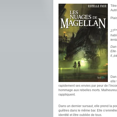
Titr
Autr
Plais
.
è
27
habi
tent
Dan 
Elle
il, 
.
.
Dan 
elle
rapidement ses envies par peur de l’incon
hommage aux rebelles morts. Malheureusem
rappliquent.
.
Dans un dernier sursaut, elle prend la p
guêtres dans le même bar. Elle s’emmêle et
identité et être oubliée de tous.