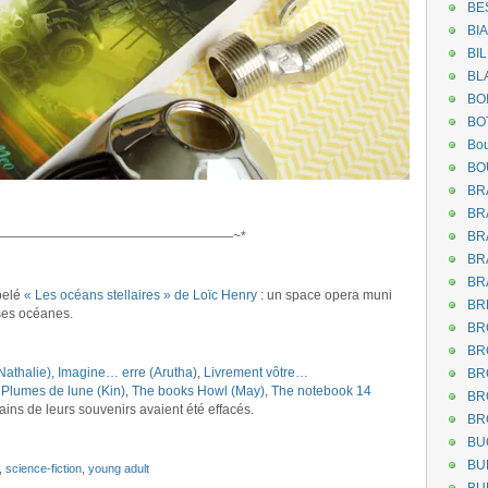
BE
BI
BI
BL
BO
BO
Bou
BO
BR
BR
——————————————————~*
BR
BR
.
BR
ppelé
« Les océans stellaires » de Loïc Henry
: un space opera muni
BR
sses océanes.
BR
BR
(Nathalie)
,
Imagine… erre (Arutha)
,
Livrement vôtre…
BR
,
Plumes de lune (Kin)
,
The books Howl (May)
,
The notebook 14
BR
ins de leurs souvenirs avaient été effacés.
BR
BU
BU
,
science-fiction
,
young adult