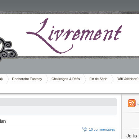
al)
Recherche Fantasy
Challenges & Défis
Fin de Série
Défi Valériacr0
lan
10 commentaires
Je lis