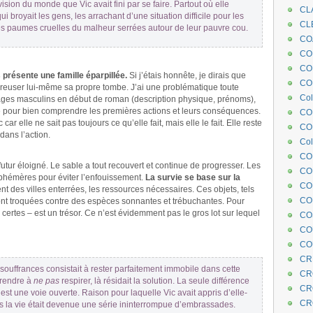
vision du monde que Vic avait fini par se faire. Partout où elle
CL
 qui broyait les gens, les arrachant d’une situation difficile pour les
CL
les paumes cruelles du malheur serrées autour de leur pauvre cou.
CO
COE
CO
résente une famille éparpillée.
Si j’étais honnête, je dirais que
COL
reuser lui-même sa propre tombe. J’ai une problématique toute
Col
ages masculins en début de roman (description physique, prénoms),
e pour bien comprendre les premières actions et leurs conséquences.
CO
r elle ne sait pas toujours ce qu’elle fait, mais elle le fait. Elle reste
CO
dans l’action.
Col
CO
utur éloigné. Le sable a tout recouvert et continue de progresser. Les
CO
phémères pour éviter l’enfouissement.
La survie se base sur la
CO
ent des villes enterrées, les ressources nécessaires. Ces objets, tels
CO
sont troquées contre des espèces sonnantes et trébuchantes. Pour
certes – est un trésor. Ce n’est évidemment pas le gros lot sur lequel
CO
CO
CO
CR
 souffrances consistait à rester parfaitement immobile dans cette
CR
pprendre à
ne pas
respirer, là résidait la solution. La seule différence
CR
c’est une voie ouverte. Raison pour laquelle Vic avait appris d’elle-
CR
rs la vie était devenue une série ininterrompue d’embrassades.