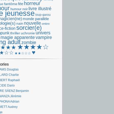
horreur
fantôme
fée
que
our
livre illustré
humour noir
re jeunesse
loup-garou
magicien(ne)
monde parallèle
nouvelle
logie(s)
nain
ombre
sorcier(e)
e-fiction
univers
mpunk
thriller
uchronie
 magie apparente
vampire
ng adult
zombie
★★★★☆
★★★★
♥
★☆☆
★★☆☆☆
ories
AMS Douglas
LARD Charlie
BERT Raphaël
CIDE Dario
IRE SÁENZ Benjamin
MANZA Jérémie
PHONA Adrian
WETT Audrey
ge