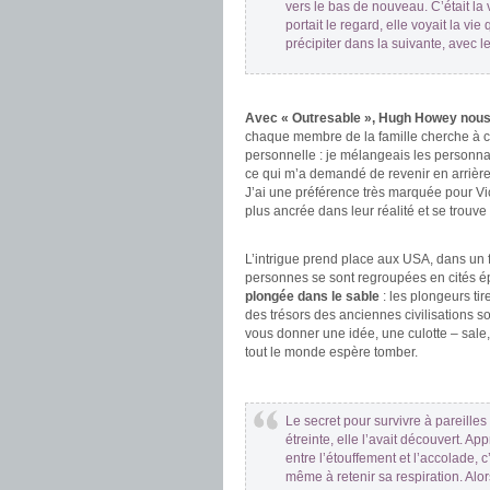
vers le bas de nouveau. C’était la 
portait le regard, elle voyait la vie
précipiter dans la suivante, avec 
.
Avec « Outresable », Hugh Howey nous p
chaque membre de la famille cherche à c
personnelle : je mélangeais les personn
ce qui m’a demandé de revenir en arrièr
J’ai une préférence très marquée pour Vic ca
plus ancrée dans leur réalité et se trouve 
.
L’intrigue prend place aux USA, dans un f
personnes se sont regroupées en cités é
plongée dans le sable
: les plongeurs tir
des trésors des anciennes civilisations 
vous donner une idée, une culotte – sale, 
tout le monde espère tomber.
.
Le secret pour survivre à pareilles
étreinte, elle l’avait découvert. A
entre l’étouffement et l’accolade, 
même à retenir sa respiration. Alo