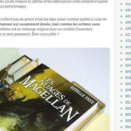
res courts relance le rythme et les alternances entre présent et passé
An
 aux personnages.
AN
AN
 contient pas de grand éclat (de type super combat spatial à coup de
AR
’humour est savamment dosée, tout comme les actions sans
AR
remêlées est un mélange original pour ce cocktail d’aventure
r la (les) galaxie(s). Êtes-vous prêts ?
AST
AT
AU
Aut
BA
BA
BA
BA
BAR
BA
BEA
BE
BE
BE
BE
Be