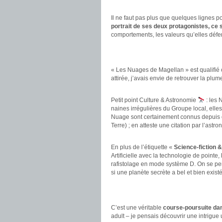
.
Il ne faut pas plus que quelques lignes 
portrait de ses deux protagonistes, ce
comportements, les valeurs qu’elles défe
.
.
« Les Nuages de Magellan » est qualifié 
attirée, j’avais envie de retrouver la plum
.
Petit point Culture & Astronomie
: les 
naines irrégulières du Groupe local, elles
Nuage sont certainement connus depuis d
Terre) ; en atteste une citation par l’as
.
En plus de l’étiquette «
Science-fiction &
Artificielle avec la technologie de pointe,
rafistolage en mode système D. On se pe
si une planète secrète a bel et bien existé 
.
.
C’est une véritable
course-poursuite da
adult – je pensais découvrir une intrigue