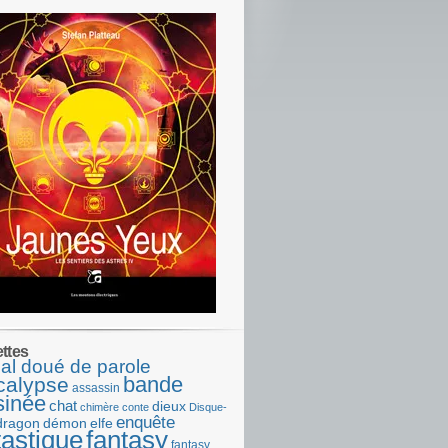
ettes
al doué de parole
bande
calypse
assassin
sinée
chat
dieux
chimère
conte
Disque-
enquête
dragon
démon
elfe
tastique
fantasy
fantasy