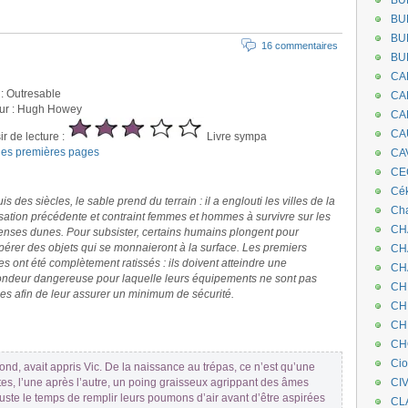
BU
BU
BU
16 commentaires
BU
CA
 : Outresable
CA
ur : Hugh Howey
CA
CA
ir de lecture :
Livre sympa
 les premières pages
CA
CEC
Cé
s des siècles, le sable prend du terrain : il a englouti les villes de la
Cha
lisation précédente et contraint femmes et hommes à survivre sur les
CH
nses dunes. Pour subsister, certains humains plongent pour
pérer des objets qui se monnaieront à la surface. Les premiers
CH
es ont été complètement ratissés : ils doivent atteindre une
CH
ondeur dangereuse pour laquelle leurs équipements ne sont pas
CH
les afin de leur assurer un minimum de sécurité.
CH
CH
CH
Ci
fond, avait appris Vic. De la naissance au trépas, ce n’est qu’une
tes, l’une après l’autre, un poing graisseux agrippant des âmes
CI
juste le temps de remplir leurs poumons d’air avant d’être aspirées
CL