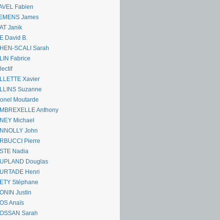
AVEL Fabien
EMENS James
AT Janik
 David B.
HEN-SCALI Sarah
IN Fabrice
lectif
LLETTE Xavier
LLINS Suzanne
onel Moutarde
MBREXELLE Anthony
NEY Michael
NNOLLY John
RBUCCI Pierre
STE Nadia
UPLAND Douglas
URTADE Henri
ETY Stéphane
ONIN Justin
OS Anaïs
OSSAN Sarah