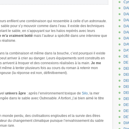
Cyr
DAB
DA
DA
eurs enfilent une combinaison qui ressemble à celle d’un astronaute.
 sable pour s’y mouvoir comme dans l’eau. Il existe des techniques
DAN
nt le sable, en s’appuyant sur les halos repérés avec leurs
DA
e m’a vraiment botté
mais l’auteur a spécifié dans une interview que
DA
n réalisme.
DA
DAY
ans la combinaison et même dans la bouche, c’est pourquoi il existe
DE 
eut arriver à crier au danger. Leurs équipements sont construits en
DE
 arrivent à troquer et des connexions réalisées à la main.
Je me
t même à tenter plusieurs fois au cours du roman à retenir mon
DE
ongeuse (la réponse est non, définitivement).
DE
DE
DE
DEN
vel
univers âpre
: après l’environnement toxique de
Silo
, la mer
ngée dans le sable avec Outresable. A fortiori, j’ai bien aimé le titre
DE
DE
DE
 monde perdu, des civilisations englouties et la survie des êtres
DE
stateur du changement climatique puisque l’envahissement du sable
DI
enue rare.