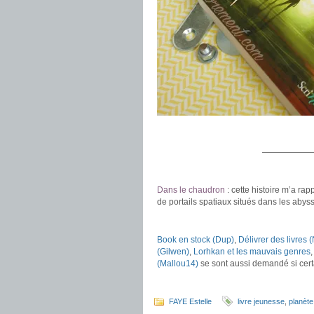
.
——————
Dans le chaudron
: cette histoire m’a ra
de portails spatiaux situés dans les aby
.
Book en stock (Dup)
,
Délivrer des livres 
(Gilwen)
,
Lorhkan et les mauvais genres
(Mallou14)
se sont aussi demandé si certa
.
FAYE Estelle
livre jeunesse
,
planète