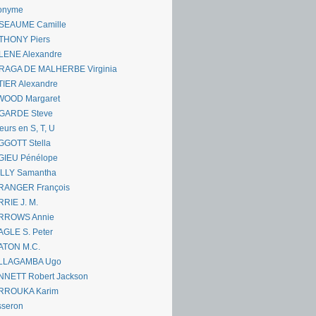
onyme
SEAUME Camille
THONY Piers
LENE Alexandre
RAGA DE MALHERBE Virginia
IER Alexandre
WOOD Margaret
GARDE Steve
eurs en S, T, U
GGOTT Stella
GIEU Pénélope
ILLY Samantha
RANGER François
RIE J. M.
RROWS Annie
GLE S. Peter
ATON M.C.
LLAGAMBA Ugo
NNETT Robert Jackson
RROUKA Karim
sseron