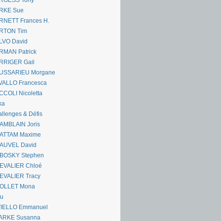
RGESS Tony
RKE Sue
RNETT Frances H.
RTON Tim
LVO David
RMAN Patrick
RRIGER Gail
USSARIEU Morgane
VALLO Francesca
COLI Nicoletta
ka
llenges & Défis
AMBLAIN Joris
ATTAM Maxime
AUVEL David
BOSKY Stephen
EVALIER Chloé
EVALIER Tracy
OLLET Mona
ou
VIELLO Emmanuel
ARKE Susanna