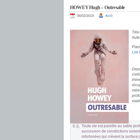
HOWEY Hugh – Outresable
06/02/2019
Acr0
.
Titre
Aute
Plais
Lire
.
Depui
civi
imme
récu
mètr
prof
viab
.
.
Toute vie est pareille au sable pro
succession de constrictions violen
infortunées qui crèvent la surface 