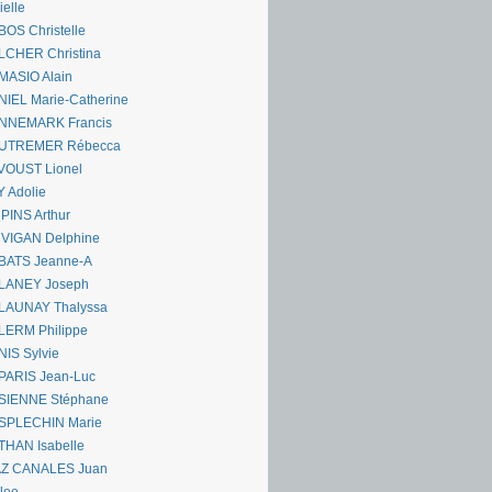
ielle
OS Christelle
LCHER Christina
MASIO Alain
IEL Marie-Catherine
NNEMARK Francis
UTREMER Rébecca
VOUST Lionel
 Adolie
PINS Arthur
 VIGAN Delphine
BATS Jeanne-A
LANEY Joseph
LAUNAY Thalyssa
LERM Philippe
IS Sylvie
PARIS Jean-Luc
SIENNE Stéphane
SPLECHIN Marie
THAN Isabelle
AZ CANALES Juan