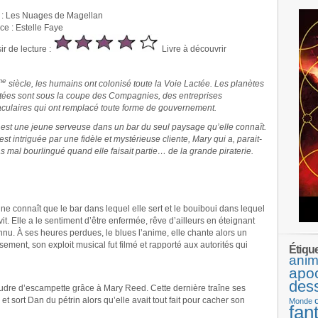
e : Les Nuages de Magellan
ice : Estelle Faye
ir de lecture :
Livre à découvrir
me
siècle, les humains ont colonisé toute la Voie Lactée. Les planètes
tées sont sous la coupe des Compagnies, des entreprises
aculaires qui ont remplacé toute forme de gouvernement.
est une jeune serveuse dans un bar du seul paysage qu’elle connaît.
 est intriguée par une fidèle et mystérieuse cliente, Mary qui a, parait-
pas mal bourlingué quand elle faisait partie… de la grande piraterie.
ne connaît que le bar dans lequel elle sert et le bouiboui dans lequel
 vit. Elle a le sentiment d’être enfermée, rêve d’ailleurs en éteignant
nu. À ses heures perdues, le blues l’anime, elle chante alors un
ent, son exploit musical fut filmé et rapporté aux autorités qui
Étiqu
anim
apo
des
oudre d’escampette grâce à Mary Reed. Cette dernière traîne ses
 sort Dan du pétrin alors qu’elle avait tout fait pour cacher son
Monde
fan