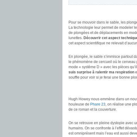
.
.
Pour se mouvoir dans le sable, les plong
La technologie leur permet de modeler le
de plongées et de déplacements en modela
lunettes.
Découvrir cet aspect techniqu
cet aspect scientifique ne relevait d’aucu
.
En plongée, le sable s’immisce partout d
le phénomène de cercueil où le cerveau p
mode « système D » avec les pièces qu’ils
suis surprise à ralentir ma respiration
e
souffle pour voir si je ferai une bonne pl
.
.
Hugh Howey nous emmène dans un nou
houleuse de
Phare 23
, on réalise une plo
de ce roman et la couverture.
.
On se retrouve en pleine dystopie avec un
humains. On se confronte à l’effet déva
est omniprésent mais l’eau est aussi dev