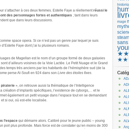
histori
hum
pour s’attacher à ces deux femmes. Estelle Faye a réellement
réussi le
liv
 sont des personnages fortes et authentiques
; tant dans leurs
ndent que dans leurs discussions.
mage
mytho
scienc
stea
comme space opera. Si ce n’est pas un genre par lequel je suis
sans
e d’Estelle Faye dont j’ai lu plusieurs romans.
you
★
Nuages de Magellan est le nom d’un groupe formé de deux galaxies
★★
 sont d’ailleurs voisines de la Voie Lactée. Le Petit Nuage et le Grand
es temps très anciens par les habitants de l’hémisphère sud (de la
Catég
tronome perse Al-Soufi en 924 dans son
Livre des étoiles fixes
.
AD
AD
 piraterie
», on retrouve aussi la thématique de l’Intelligence
 la création d’implants spécifiques, l’existence de cyborgs,… et le
AL
rmet également un petit voyage dans l’espace tout en se demandant
AL
et si oui, où est-elle localisée.
AL
AL
AL
ns l’espace
qui démarre alors. Calibré pour le jeune public – young
AL
 un poil plus profonde. Mais force est de constater qu’en moins de 300
An