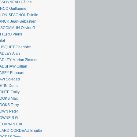
SSONNEAU Céline
ANCO Guillaume
LLON-SPAGNOL Estelle
ANCK Jean-Sébastien
ISCOMMUN Olivier G.
TTERO Pierre
let
USQUET Charlotte
ADLEY Alan
ADLEY Marion Zimmer
ADSHAW Gillian
ASEY Edouard
AVI Soledad
ETIN Denis
ONTË Emily
OOKS Max
OOKS Terry
OWN Peter
OWNE S.G.
CHANAN Col
LARD-CORDEAU Brigitte