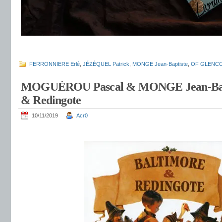
.
FERRONNIERE Erlé
,
JÉZÉQUEL Patrick
,
MONGE Jean-Baptiste
,
OF GLENCO
MOGUÉROU Pascal & MONGE Jean-Bapti
& Redingote
10/11/2019
Acr0
.