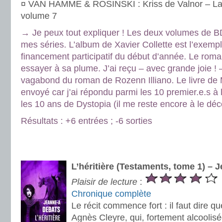
¤ VAN HAMME & ROSINSKI : Kriss de Valnor – La
volume 7
→ Je peux tout expliquer ! Les deux volumes de B
mes séries. L’album de Xavier Collette est l’exempl
financement participatif du début d’année. Le rom
essayer à sa plume. J’ai reçu – avec grande joie !
vagabond du roman de Rozenn Illiano. Le livre de 
envoyé car j’ai répondu parmi les 10 premier.e.s à 
les 10 ans de Dystopia (il me reste encore à le déco
Résultats : +6 entrées ; -6 sorties
.
.
L’héritière (Testaments, tome 1) – 
Plaisir de lecture
:
Chronique complète
Le récit commence fort : il faut dire q
Agnès Cleyre, qui, fortement alcoolisé