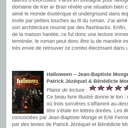
talents d’exorcistes. Partis en Bretagne pour déloge
domaine de Ker ar Bran révèle une situation bien c
aimé le monde ésotérique et underground dans leq
invite par petites touches au fil du roman. J’ai aimé l
son architecture nourrie par des flashbacks. Enfin, 
de la maison hantée, ce fut donc une lecture immer
terminée, le roman peut donc être lu de manière in
très envie de retrouver ce combo électrisant dans
.
.
Halloween – Jean-Baptiste Monge,
Patrick Jézéquel & Bénédicte Mo
Plaisir de lecture
:
Ce beau livre illustré donne le ton 
où trois sorcières s’affairent au-de
titre s’étale en lettres dorées. Les il
concoctées par Jean-Baptiste Monge et Erlé Ferr
par des textes de Patrick Jézéquel et Bénédicte Mor