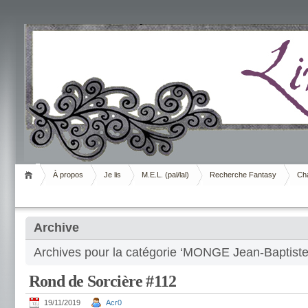
Livrement
À propos
Je lis
M.E.L. (pal/lal)
Recherche Fantasy
Cha
Archive
Archives pour la catégorie ‘MONGE Jean-Baptiste
Rond de Sorcière #112
19/11/2019
Acr0