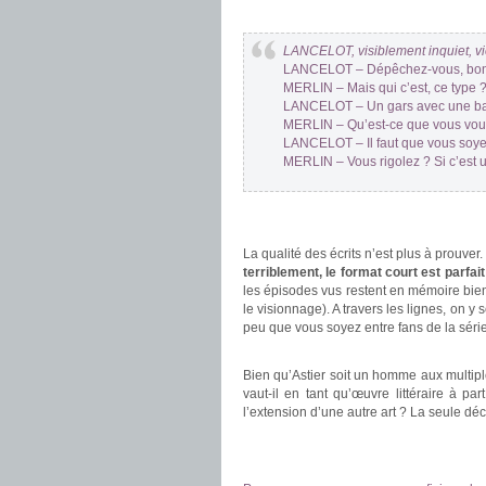
.
LANCELOT, visiblement inquiet, v
LANCELOT – Dépêchez-vous, bon
MERLIN – Mais qui c’est, ce type 
LANCELOT – Un gars avec une barb
MERLIN – Qu’est-ce que vous voul
LANCELOT – Il faut que vous soyez
MERLIN – Vous rigolez ? Si c’est u
.
.
La qualité des écrits n’est plus à prouver.
terriblement, le format court est parfait
les épisodes vus restent en mémoire bie
le visionnage). A travers les lignes, on y 
peu que vous soyez entre fans de la série
.
Bien qu’Astier soit un homme aux multiple
vaut-il en tant qu’œuvre littéraire à par
l’extension d’une autre art ? La seule déc
.
.