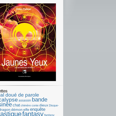
ettes
al doué de parole
bande
calypse
assassin
sinée
chat
dieux
chimère
conte
Disque-
enquête
dragon
démon
elfe
tastique
fantasy
fantasy