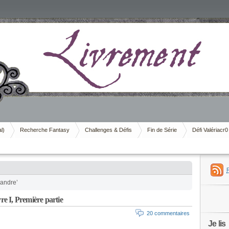
al)
Recherche Fantasy
Challenges & Défis
Fin de Série
Défi Valériacr0
xandre’
e I, Première partie
20 commentaires
Je lis