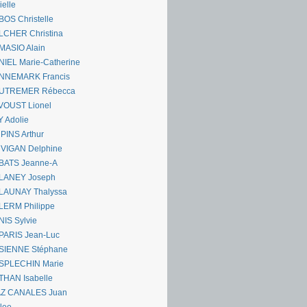
ielle
OS Christelle
LCHER Christina
MASIO Alain
IEL Marie-Catherine
NNEMARK Francis
UTREMER Rébecca
VOUST Lionel
 Adolie
PINS Arthur
 VIGAN Delphine
BATS Jeanne-A
LANEY Joseph
LAUNAY Thalyssa
LERM Philippe
IS Sylvie
PARIS Jean-Luc
SIENNE Stéphane
SPLECHIN Marie
THAN Isabelle
AZ CANALES Juan