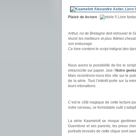
Plaisir de lecture
:
Livre fanta
.
Arthur, roi de Bretagne doit retrouver le G
réunit les meilleurs et plus fidèles cheva
son entourage.
Ce livre contient le script intégral des é
.
Nous avons la possibilité de lire le scrip
retranscrite sur papier. Joie !
Notre geeka
Mais recentrons-nous très vite sur le pub
de la série. Tout l’intérêt porte sur la m
leurs intonations.
.
C’est le côté magique de cette lecture pa
notre cerveau, ce formidable outil s’adapt
.
La série Kaamelott se moque gentiment
Guenièvre et ses parents, les preux che
portraits brossés de cette clique sont sa