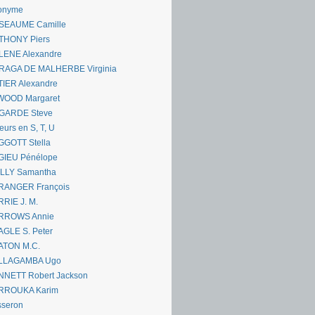
onyme
SEAUME Camille
THONY Piers
LENE Alexandre
RAGA DE MALHERBE Virginia
IER Alexandre
WOOD Margaret
GARDE Steve
eurs en S, T, U
GGOTT Stella
GIEU Pénélope
ILLY Samantha
RANGER François
RIE J. M.
RROWS Annie
GLE S. Peter
ATON M.C.
LLAGAMBA Ugo
NNETT Robert Jackson
RROUKA Karim
sseron