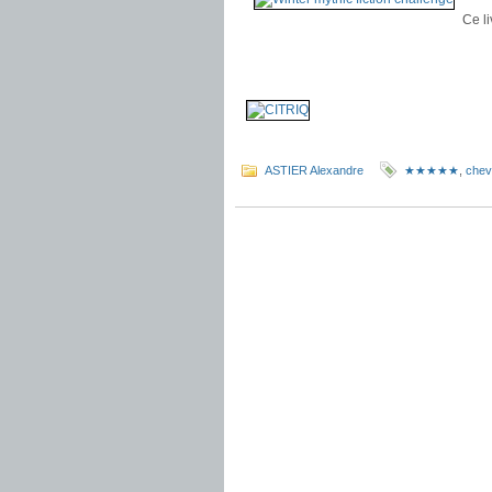
Ce li
.
.
.
ASTIER Alexandre
★★★★★
,
cheva