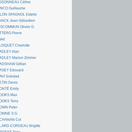
SSONNEAU Céline
ANCO Guillaume
LLON-SPAGNOL Estelle
ANCK Jean-Sébastien
ISCOMMUN Olivier G.
TTERO Pierre
let
USQUET Charlotte
ADLEY Alan
ADLEY Marion Zimmer
ADSHAW Gillian
ASEY Edouard
AVI Soledad
ETIN Denis
ONTË Emily
OOKS Max
OOKS Terry
OWN Peter
OWNE S.G.
CHANAN Col
LARD-CORDEAU Brigitte