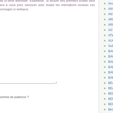
 la série télévisée “Kaamelott”, la lecture des premiers scripts sera
An
era à vous pour savourer avec toutes les intonations voulues ces
AN
sonnages si vertueux.
AN
AR
AR
AST
AT
AU
Aut
BA
BA
BA
BA
BAR
BA
BEA
——————————————————~*
BE
BE
 homme de patience ?
BE
BE
Be