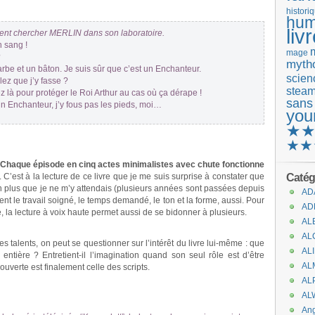
histori
hum
liv
ient chercher MERLIN dans son laboratoire.
 sang !
mage
?
mytho
e et un bâton. Je suis sûr que c’est un Enchanteur.
scienc
ez que j’y fasse ?
stea
 là pour protéger le Roi Arthur au cas où ça dérape !
sans
n Enchanteur, j’y fous pas les pieds, moi…
you
★
★★
Chaque épisode en cinq actes minimalistes avec chute fonctionne
Catég
. C’est à la lecture de ce livre que je me suis surprise à constater que
n plus que je ne m’y attendais (plusieurs années sont passées depuis
AD
sent le travail soigné, le temps demandé, le ton et la forme, aussi. Pour
AD
, la lecture à voix haute permet aussi de se bidonner à plusieurs.
AL
AL
s talents, on peut se questionner sur l’intérêt du livre lui-même : que
AL
t entière ? Entretient-il l’imagination quand son seul rôle est d’être
AL
ouverte est finalement celle des scripts.
AL
AL
An