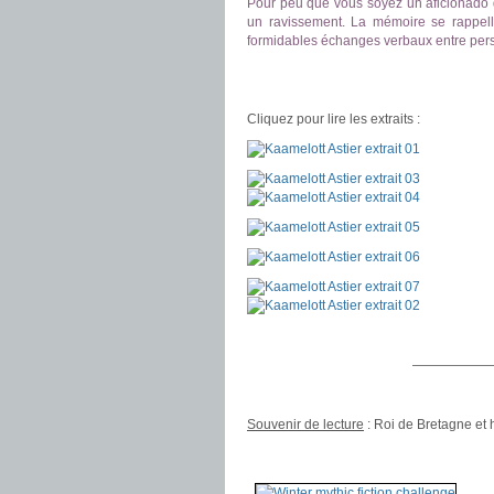
Pour peu que vous soyez un aficionado de
un ravissement. La mémoire se rappell
formidables échanges verbaux entre per
.
.
Cliquez pour lire les extraits :
.
——————
.
Souvenir de lecture
: Roi de Bretagne et
.
.