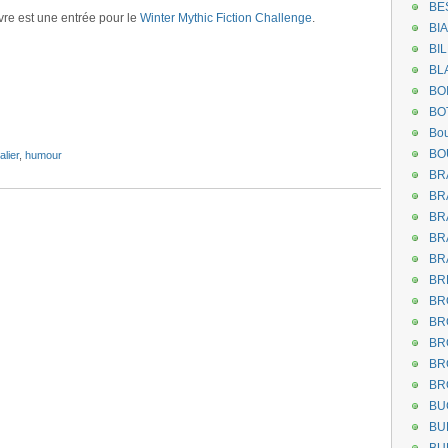
BE
vre est une entrée pour le
Winter Mythic Fiction Challenge
.
BI
BI
BL
BO
BO
Bou
BO
lier
,
humour
BR
BR
BR
BR
BR
BR
BR
BR
BR
BR
BR
BU
BU