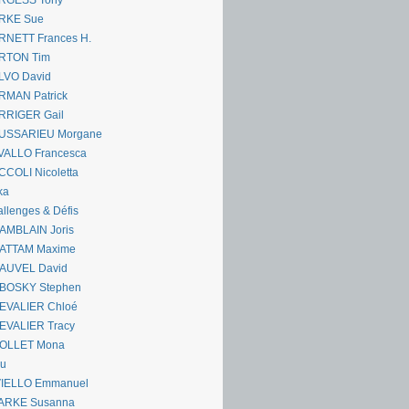
RGESS Tony
RKE Sue
RNETT Frances H.
RTON Tim
LVO David
RMAN Patrick
RRIGER Gail
USSARIEU Morgane
VALLO Francesca
COLI Nicoletta
ka
llenges & Défis
AMBLAIN Joris
ATTAM Maxime
AUVEL David
BOSKY Stephen
EVALIER Chloé
EVALIER Tracy
OLLET Mona
ou
VIELLO Emmanuel
ARKE Susanna