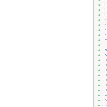
BU
BU
BU
BU
CA
CA
CA
CA
CA
CEC
Cé
Cha
CH
CH
CH
CH
CH
CH
CH
Ci
CI
CL