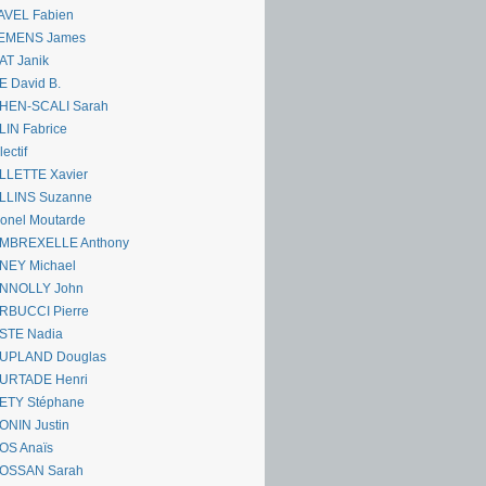
AVEL Fabien
EMENS James
AT Janik
 David B.
HEN-SCALI Sarah
IN Fabrice
lectif
LLETTE Xavier
LLINS Suzanne
onel Moutarde
MBREXELLE Anthony
NEY Michael
NNOLLY John
RBUCCI Pierre
STE Nadia
UPLAND Douglas
URTADE Henri
ETY Stéphane
ONIN Justin
OS Anaïs
OSSAN Sarah