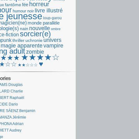
horreur
fantôme
fée
que
our
livre illustré
humour noir
re jeunesse
loup-garou
magicien(ne)
monde parallèle
nouvelle
logie(s)
nain
ombre
sorcier(e)
e-fiction
univers
mpunk
thriller
uchronie
 magie apparente
vampire
ng adult
zombie
★★★★☆
★★★★
♥
★☆☆
★★☆☆☆
ories
AMS Douglas
LARD Charlie
BERT Raphaël
CIDE Dario
IRE SÁENZ Benjamin
MANZA Jérémie
PHONA Adrian
WETT Audrey
ge