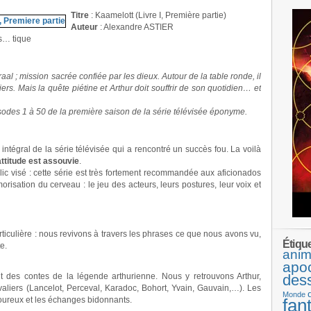
Titre
: Kaamelott (Livre I, Première partie)
Auteur
: Alexandre ASTIER
s… tique
raal ; mission sacrée confiée par les dieux. Autour de la table ronde, il
liers. Mais la quête piétine et Arthur doit souffrir de son quotidien… et
pisodes 1 à 50 de la première saison de la série télévisée éponyme.
t intégral de la série télévisée qui a rencontré un succès fou. La voilà
ttitude est assouvie
.
lic visé : cette série est très fortement recommandée aux aficionados
émorisation du cerveau : le jeu des acteurs, leurs postures, leur voix et
rticulière : nous revivons à travers les phrases ce que nous avons vu,
Étiqu
e.
anim
apo
 des contes de la légende arthurienne. Nous y retrouvons Arthur,
des
valiers (Lancelot, Perceval, Karadoc, Bohort, Yvain, Gauvain,…). Les
Monde
voureux et les échanges bidonnants.
fan