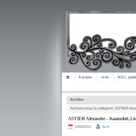
Livrement
À propos
Je lis
M.E.L. (pal/l
Archive
Archives pour la catégorie ‘ASTIER Ale
ASTIER Alexandre – Kaamelott, Livr
13/03/2014
Acr0
.