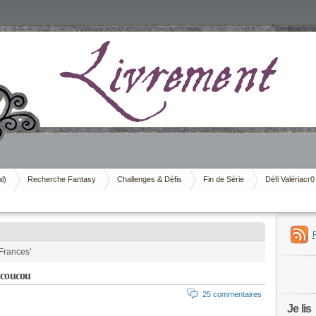
al)
Recherche Fantasy
Challenges & Défis
Fin de Série
Défi Valériacr0
Frances’
 coucou
25 commentaires
Je lis