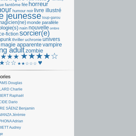
horreur
fantôme
fée
que
our
livre illustré
humour noir
re jeunesse
loup-garou
magicien(ne)
monde parallèle
nouvelle
logie(s)
nain
ombre
sorcier(e)
e-fiction
univers
mpunk
thriller
uchronie
 magie apparente
vampire
ng adult
zombie
★★★★☆
★★★★
♥
★☆☆
★★☆☆☆
ories
AMS Douglas
LARD Charlie
BERT Raphaël
CIDE Dario
IRE SÁENZ Benjamin
MANZA Jérémie
PHONA Adrian
WETT Audrey
ge