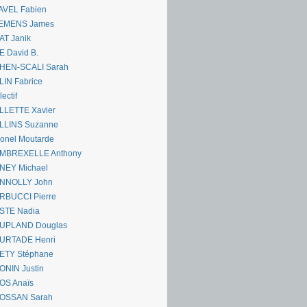
AVEL Fabien
EMENS James
AT Janik
 David B.
HEN-SCALI Sarah
IN Fabrice
lectif
LLETTE Xavier
LLINS Suzanne
onel Moutarde
MBREXELLE Anthony
NEY Michael
NNOLLY John
RBUCCI Pierre
STE Nadia
UPLAND Douglas
URTADE Henri
ETY Stéphane
ONIN Justin
OS Anaïs
OSSAN Sarah