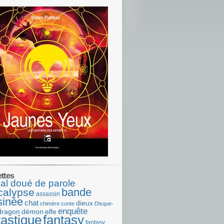
ettes
al doué de parole
bande
calypse
assassin
sinée
chat
dieux
chimère
conte
Disque-
enquête
dragon
démon
elfe
tastique
fantasy
fantasy