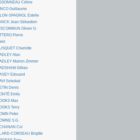
SSONNEAU Céline
ANCO Guillaume
LLON-SPAGNOL Estelle
ANCK Jean-Sébastien
ISCOMMUN Olivier G.
TTERO Pierre
let
USQUET Charlotte
ADLEY Alan
ADLEY Marion Zimmer
ADSHAW Gillian
ASEY Edouard
AVI Soledad
ETIN Denis
ONTË Emily
OOKS Max
OOKS Terry
OWN Peter
OWNE S.G.
CHANAN Col
LARD-CORDEAU Brigitte