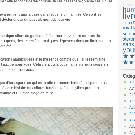
onnelle : elle est considérée comme un cas désespéré ; même ses fugues
histori
hum
liv
ige à rentrer dans la case dans laquelle on l’a mise. Ce sont les
t déclencheur du basculement de leur vie
.
mage
mytho
scienc
ntastique
allant du gothique à l’horreur. L’aventure est hors du
stea
upées, des lettres fantomatiques déposées dans un tiroir pourtant
sans
lein été,…
you
★
ications alambiquées et je me rends compte que j’ai ressenti une
★★
t aux personnages. Cela vient du fait que j’ai remis sans cesse en
nnalité des individus.
Catég
AD
que d’étrangeté
, ce qui est particulièrement bien réussi pour nous
aimé cette histoire aux allures funèbres où les mythes prennent
AD
prime et l’illusion siège en reine.
AL
AL
AL
AL
AL
AL
An