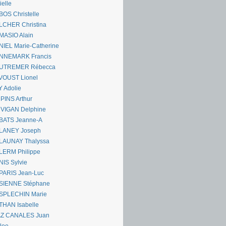
ielle
OS Christelle
LCHER Christina
MASIO Alain
IEL Marie-Catherine
NNEMARK Francis
UTREMER Rébecca
VOUST Lionel
 Adolie
PINS Arthur
 VIGAN Delphine
BATS Jeanne-A
LANEY Joseph
LAUNAY Thalyssa
LERM Philippe
IS Sylvie
PARIS Jean-Luc
SIENNE Stéphane
SPLECHIN Marie
THAN Isabelle
AZ CANALES Juan