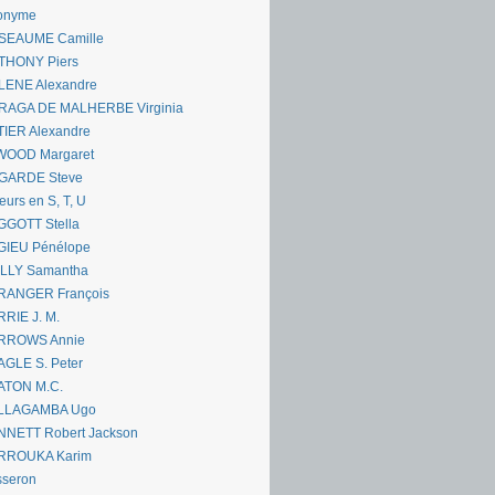
onyme
SEAUME Camille
THONY Piers
LENE Alexandre
RAGA DE MALHERBE Virginia
IER Alexandre
WOOD Margaret
GARDE Steve
eurs en S, T, U
GGOTT Stella
GIEU Pénélope
ILLY Samantha
RANGER François
RIE J. M.
RROWS Annie
GLE S. Peter
ATON M.C.
LLAGAMBA Ugo
NNETT Robert Jackson
RROUKA Karim
sseron