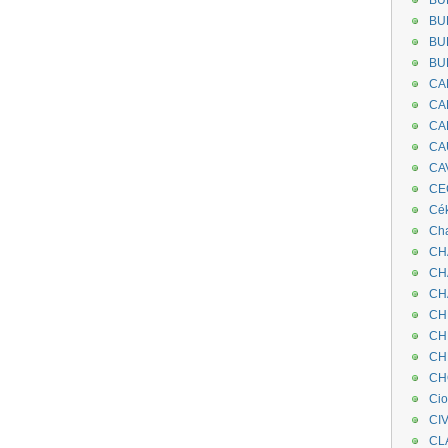
BU
BU
BU
BU
CA
CA
CA
CA
CA
CEC
Cé
Cha
CH
CH
CH
CH
CH
CH
CH
Ci
CI
CL