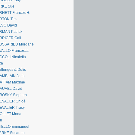
RGESS Tony
RKE Sue
RNETT Frances H.
RTON Tim
LVO David
RMAN Patrick
RRIGER Gail
USSARIEU Morgane
VALLO Francesca
COLI Nicoletta
ka
llenges & Défis
AMBLAIN Joris
ATTAM Maxime
AUVEL David
BOSKY Stephen
EVALIER Chloé
EVALIER Tracy
OLLET Mona
ou
VIELLO Emmanuel
ARKE Susanna