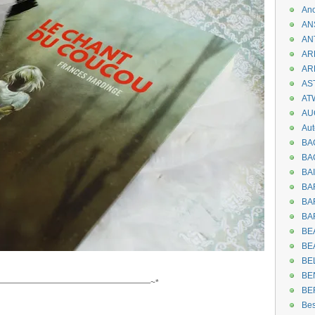
An
AN
AN
AR
AR
AST
AT
AU
Aut
BA
BA
BA
BA
BAR
BA
BEA
BE
BE
.
BE
——————————————————~*
BE
.
Be