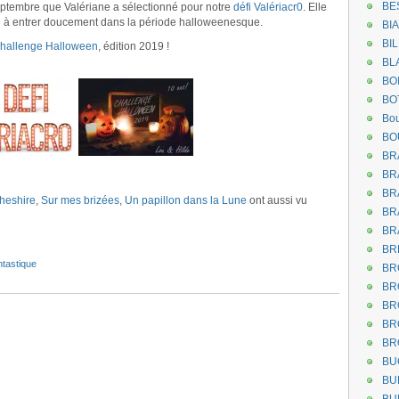
BE
eptembre que Valériane a sélectionné pour notre
défi Valériacr0
. Elle
e à entrer doucement dans la période halloweenesque.
BI
BI
challenge Halloween
, édition 2019 !
BL
BO
BO
Bou
BO
BR
BR
.
BR
heshire
,
Sur mes brizées
,
Un papillon dans la Lune
ont aussi vu
BR
BR
BR
ntastique
BR
BR
BR
BR
BR
BU
BU