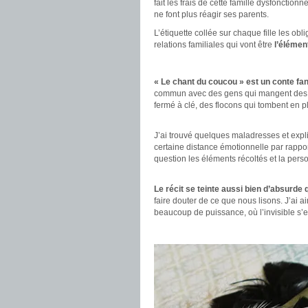
fait les frais de cette famille dysfoncti
ne font plus réagir ses parents.
L’étiquette collée sur chaque fille les obl
relations familiales qui vont être
l’élémen
.
« Le chant du coucou » est un conte fa
commun avec des gens qui mangent des po
fermé à clé, des flocons qui tombent en p
.
J’ai trouvé quelques maladresses et expl
certaine distance émotionnelle par rappor
question les éléments récoltés et la perso
.
Le récit se teinte aussi bien d’absurde 
faire douter de ce que nous lisons. J’ai 
beaucoup de puissance, où l’invisible s’ex
.