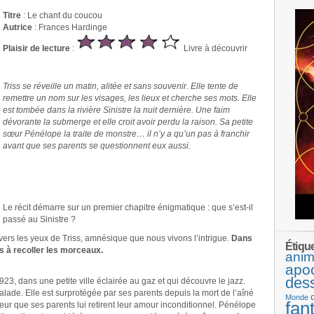
Titre
: Le chant du coucou
Autrice
: Frances Hardinge
Plaisir de lecture
:
Livre à découvrir
.
Triss se réveille un matin, alitée et sans souvenir. Elle tente de
remettre un nom sur les visages, les lieux et cherche ses mots. Elle
est tombée dans la rivière Sinistre la nuit dernière. Une faim
dévorante la submerge et elle croit avoir perdu la raison. Sa petite
sœur Pénélope la traite de monstre… il n’y a qu’un pas à franchir
avant que ses parents se questionnent eux aussi.
.
.
.
Le récit démarre sur un premier chapitre énigmatique : que s’est-il
passé au Sinistre ?
ravers les yeux de Triss, amnésique que nous vivons l’intrigue.
Dans
Étiqu
s à recoller les morceaux.
anim
apo
des
923, dans une petite ville éclairée au gaz et qui découvre le jazz.
alade. Elle est surprotégée par ses parents depuis la mort de l’aîné
Monde
fan
rreur que ses parents lui retirent leur amour inconditionnel. Pénélope