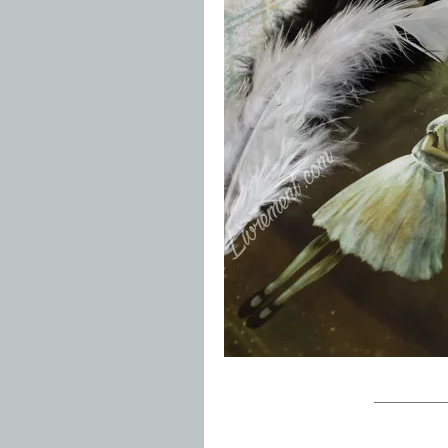
——————