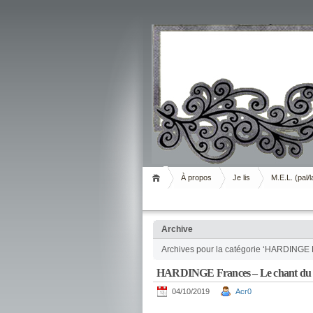
Livrement
À propos
Je lis
M.E.L. (pal/l
Archive
Archives pour la catégorie ‘HARDINGE 
HARDINGE Frances – Le chant du
04/10/2019
Acr0
.