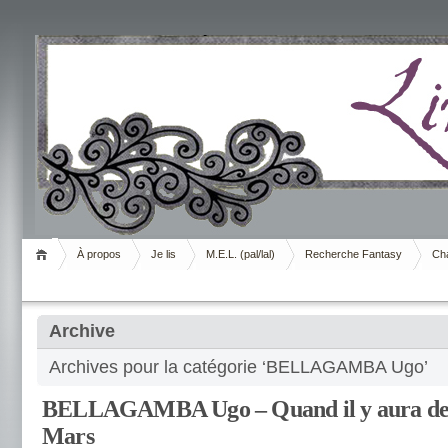
Livrement
À propos
Je lis
M.E.L. (pal/lal)
Recherche Fantasy
Cha
Archive
Archives pour la catégorie ‘BELLAGAMBA Ugo’
BELLAGAMBA Ugo – Quand il y aura de
Mars