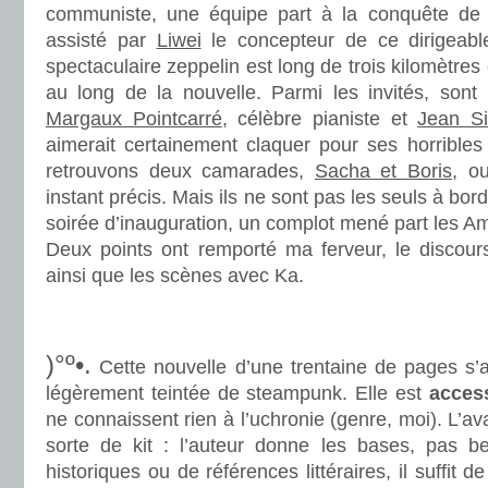
communiste, une équipe part à la conquête d
assisté par
Liwei
le concepteur de ce dirigeabl
spectaculaire zeppelin est long de trois kilomètres 
au long de la nouvelle. Parmi les invités, sont 
Margaux Pointcarré
, célèbre pianiste et
Jean Si
aimerait certainement claquer pour ses horribles
retrouvons deux camarades,
Sacha et Boris
, o
instant précis. Mais ils ne sont pas les seuls à bord
soirée d’inauguration, un complot mené part les Am
Deux points ont remporté ma ferveur, le discours
ainsi que les scènes avec Ka.
.
.
)°º•.
Cette nouvelle d’une trentaine de pages s’a
légèrement teintée de steampunk. Elle est
acces
ne connaissent rien à l’uchronie (genre, moi). L’a
sorte de kit : l’auteur donne les bases, pas b
historiques ou de références littéraires, il suffit de