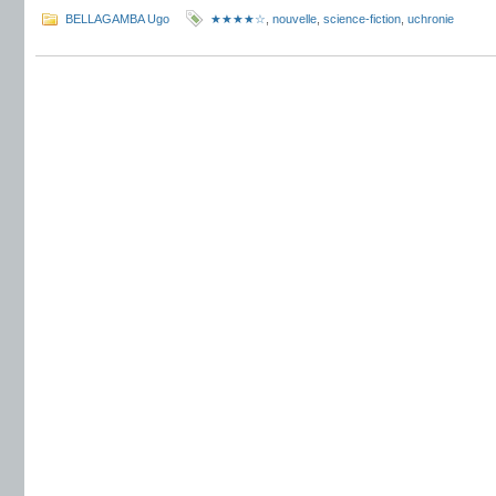
BELLAGAMBA Ugo
★★★★☆
,
nouvelle
,
science-fiction
,
uchronie