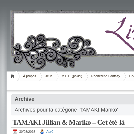
Livrement
À propos
Je lis
M.E.L. (pal/lal)
Recherche Fantasy
Cha
Archive
Archives pour la catégorie ‘TAMAKI Mariko’
TAMAKI Jillian & Mariko – Cet été-là
30/03/2015
Acr0