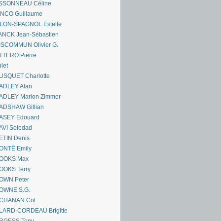
SSONNEAU Céline
ANCO Guillaume
LLON-SPAGNOL Estelle
ANCK Jean-Sébastien
ISCOMMUN Olivier G.
TTERO Pierre
let
USQUET Charlotte
ADLEY Alan
ADLEY Marion Zimmer
ADSHAW Gillian
ASEY Edouard
AVI Soledad
ETIN Denis
ONTË Emily
OOKS Max
OOKS Terry
OWN Peter
OWNE S.G.
CHANAN Col
LARD-CORDEAU Brigitte