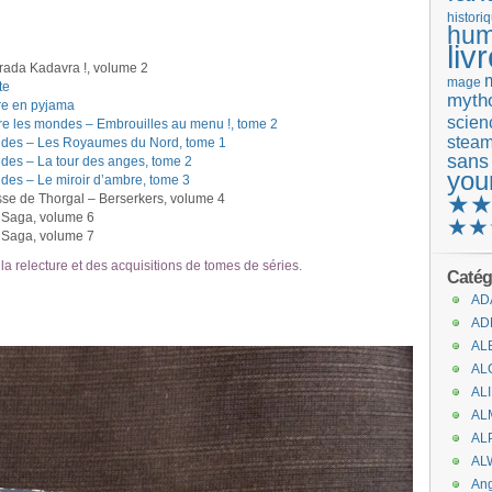
histori
hum
liv
rada Kadavra !, volume 2
mage
te
mytho
re en pyjama
scienc
 les mondes – Embrouilles au menu !, tome 2
stea
ndes – Les Royaumes du Nord, tome 1
sans
des – La tour des anges, tome 2
you
des – Le miroir d’ambre, tome 3
★
 de Thorgal – Berserkers, volume 4
 Saga, volume 6
★★
 Saga, volume 7
 la relecture et des acquisitions de tomes de séries.
Catég
AD
AD
AL
AL
AL
AL
AL
AL
An