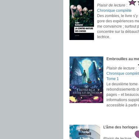
Plaisir de lecture
:
Chronique complète
Des zombies, le livre s’
gore des expériences men
me convaincre ; surtout 
concentre sur la débauch
lectrice.
.
.
Embrouilles au me
Plaisir de lecture
:
Chronique complèt
Tome 1
Le deuxième tome de
rebondissements don
pages – et beaucoup
informations supplé
accessible à partir 
.
.
L’âme des horloges 
Plaisir de lecture
: