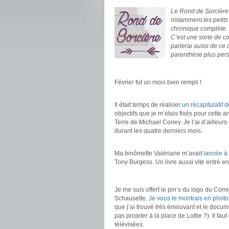
Le Rond de Sorcière m
notamment les petits
chronique complète.
C’est une sorte de c
parlerai aussi de ce
parenthèse plus pers
.
Février fut un mois bien rempli !
.
Il était temps de réaliser
un récapitulatif 
objectifs que je m’étais fixés pour cette a
Terre de Michael Coney. Je l’ai d’ailleurs 
durant les quatre derniers mois.
.
Ma binômette Valériane m’avait
lancée à 
Tony Burgess. Un livre aussi vite entré en p
.
Je me suis offert le pin’s du logo du Comi
Schausette.
Je vous le montrais en photo 
que j’ai trouvé très émouvant et le docu
pas projeter à la place de Lottie ?). Il fa
télévisées.