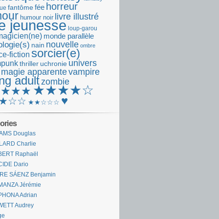
horreur
fantôme
fée
que
our
livre illustré
humour noir
re jeunesse
loup-garou
magicien(ne)
monde parallèle
nouvelle
logie(s)
nain
ombre
sorcier(e)
e-fiction
univers
mpunk
thriller
uchronie
 magie apparente
vampire
ng adult
zombie
★★★★☆
★★★★
♥
★☆☆
★★☆☆☆
ories
AMS Douglas
LARD Charlie
BERT Raphaël
CIDE Dario
IRE SÁENZ Benjamin
MANZA Jérémie
PHONA Adrian
WETT Audrey
ge