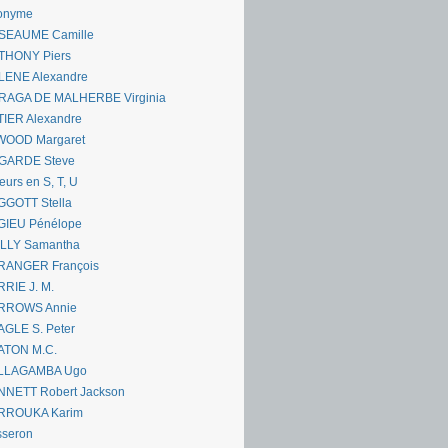
onyme
SEAUME Camille
THONY Piers
LENE Alexandre
RAGA DE MALHERBE Virginia
IER Alexandre
WOOD Margaret
GARDE Steve
eurs en S, T, U
GGOTT Stella
GIEU Pénélope
ILLY Samantha
RANGER François
RIE J. M.
RROWS Annie
GLE S. Peter
ATON M.C.
LLAGAMBA Ugo
NNETT Robert Jackson
RROUKA Karim
sseron