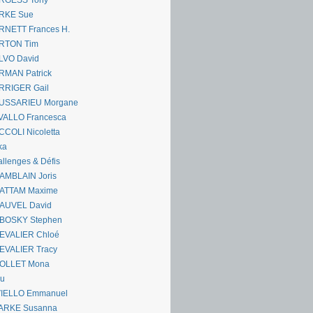
RGESS Tony
RKE Sue
RNETT Frances H.
RTON Tim
LVO David
RMAN Patrick
RRIGER Gail
USSARIEU Morgane
VALLO Francesca
COLI Nicoletta
ka
llenges & Défis
AMBLAIN Joris
ATTAM Maxime
AUVEL David
BOSKY Stephen
EVALIER Chloé
EVALIER Tracy
OLLET Mona
ou
VIELLO Emmanuel
ARKE Susanna