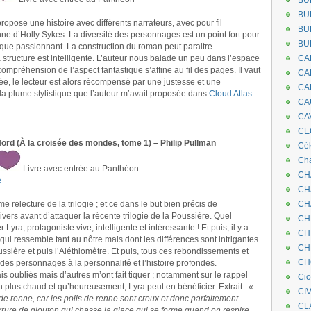
BU
BU
ropose une histoire avec différents narrateurs, avec pour fil
BU
ne d’Holly Sykes. La diversité des personnages est un point fort pour
BU
nt que passionnant. La construction du roman peut paraitre
 structure est intelligente. L’auteur nous balade un peu dans l’espace
CA
compréhension de l’aspect fantastique s’affine au fil des pages. Il vaut
CA
e, le lecteur est alors récompensé par une justesse et une
CA
 la plume stylistique que l’auteur m’avait proposée dans
Cloud Atlas
.
CA
CA
CEC
rd (À la croisée des mondes, tome 1) – Philip Pullman
Cé
Cha
Livre avec entrée au Panthéon
CH
e
CH
e relecture de la trilogie ; et ce dans le but bien précis de
CH
vers avant d’attaquer la récente trilogie de la Poussière. Quel
CH
Lyra, protagoniste vive, intelligente et intéressante ! Et puis, il y a
CH
 qui ressemble tant au nôtre mais dont les différences sont intrigantes
CH
ussière et puis l’Aléthiomètre. Et puis, tous ces rebondissements et
CH
t des personnages à la personnalité et l’histoire profondes.
vais oubliés mais d’autres m’ont fait tiquer ; notamment sur le rappel
Ci
ien plus chaud et qu’heureusement, Lyra peut en bénéficier. Extrait :
«
CI
u de renne, car les poils de renne sont creux et donc parfaitement
CL
urrure de glouton qui chasse la glace qui se forme quand on respire.