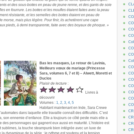
CL
nts et des sous-bottes en peau de jeune renne, et des gants de soie
les en fourrure. Les bottes et les moufles étaient faites avec la peau
CL
ent résistante, et les semelles des bottes étaient en peau de
CO
 morse, mais plus légère. Pour finir, ils achetèrent une cape
COE
 aux pieds, à demi transparente, faite avec des boyaux de phoque. »
CO
COL
Col
CO
CO
Col
Bas les masques, Le retour de Lavinia,
CO
Meilleurs vœux de mariage (Princesse
Sara, volumes 6, 7 et 8) – Alwett, Moretti et
CO
Duclos
CO
Plaisir de lecture
:
CO
CO
Livres à
découvrir
CO
Volumes :
1, 2, 3
,
4, 5
CO
Habitant maintenant en Inde, Sara Crewe
CR
’automates dans laquelle elle travaille connaît des difficultés. C’est
CR
 son ennemie d’enfance. Elle a toujours ce côté peste mais elle a
age des personnages qui gagnent eux aussi en maturité. L’histoire est
CR
t sublimes, la touche steampunk bien intégrée avec un luxe de
CR
 la dynamique de la série : le rythme est soutenu et la tension