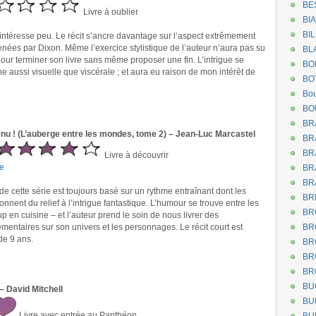
BE
Livre à oublier
BI
BI
y intéresse peu. Le récit s’ancre davantage sur l’aspect extrêmement
ées par Dixon. Même l’exercice stylistique de l’auteur n’aura pas su
BL
pour terminer son livre sans même proposer une fin. L’intrigue se
BO
e aussi visuelle que viscérale ; et aura eu raison de mon intérêt de
BO
Bou
BO
BR
nu ! (L’auberge entre les mondes, tome 2) – Jean-Luc Marcastel
BR
BR
Livre à découvrir
e
BR
BR
 cette série est toujours basé sur un rythme entraînant dont les
BR
nent du relief à l’intrigue fantastique. L’humour se trouve entre les
BR
 en cuisine – et l’auteur prend le soin de nous livrer des
mentaires sur son univers et les personnages. Le récit court est
BR
de 9 ans.
BR
BR
BR
BU
– David Mitchell
BU
Livre avec entrée au Panthéon