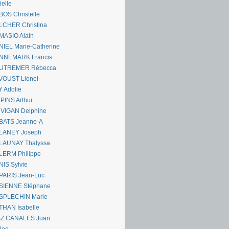
ielle
OS Christelle
LCHER Christina
MASIO Alain
IEL Marie-Catherine
NNEMARK Francis
UTREMER Rébecca
VOUST Lionel
 Adolie
PINS Arthur
 VIGAN Delphine
BATS Jeanne-A
LANEY Joseph
LAUNAY Thalyssa
LERM Philippe
IS Sylvie
PARIS Jean-Luc
SIENNE Stéphane
SPLECHIN Marie
THAN Isabelle
AZ CANALES Juan