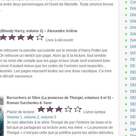
Cyr
 entre deux personnages et l’éveil de Mariette. Toute amorce trouve
DAB
.
DA
DA
DAN
(Bloody Harry, volume 2) – Alexandre Arlène
DA
Livre à découvrir
DA
DA
de retrouver la parodie succulente sur le monde d’Harry Potter par
DAY
n retrouve un sketch par page. Alors qu’à la lecture, tout semble
DE 
n se rend vite compte que les gags et leur chute sont vraiment bien
tionne d’autant mieux que les codes de l’univers sont respectés…
DE
tournés. Les pages reposent toutes sur une dose caustique. Ce livre
DE
 décalé savoureux.
DE
DE
DE
Berserkers et Slive (La jeunesse de Thorgal, volumes 4 et 5) –
DEN
Roman Surzhenko & Yann
DE
DE
Plaisir de lecture
:
Livres sympa
DE
Volume 1, volume 2, volume 3
Je suis attachée à la série Thorgal de par l’histoire de base et le
DE
fait que je partageais sa lecture avec ma mère. « La jeunesse de
DI
Thorgal » n’est pas celle que je préfère parmi les séries dérivées.