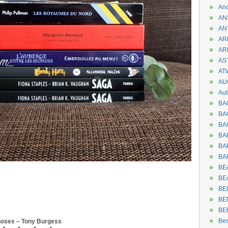
An
AN
AN
AR
AR
AST
AT
AU
Aut
BA
BA
BA
BA
BAR
BA
BEA
BE
BE
BE
BE
Be
hoses – Tony Burgess