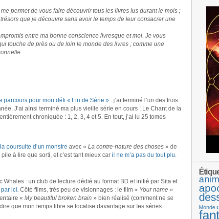
e permet de vous faire découvrir tous les livres lus durant le mois ;
 trésors que je découvre sans avoir le temps de leur consacrer une
ompromis entre ma bonne conscience livresque et moi. Je vous
 qui touche de près ou de loin le monde des livres ; comme une
onnelle.
de parcours pour mon défi « Fin de Série »
: j’ai terminé l’un des trois
nnée. J’ai ainsi terminé ma plus vieille série en cours : Le Chant de la
entièrement chroniquée : 1, 2, 3, 4 et 5. En tout, j’ai lu 25 tomes
la poursuite d’un monstre
avec «
La contre-nature des choses
» de
ile à lire que sorti, et c’est tant mieux car
il ne m’a pas du tout plu
.
Étiqu
anim
c Whales : un club de lecture dédié au format BD et initié par Sita et
apo
par ici
. Côté films, très peu de visionnages : le film «
Your name
»
des
mentaire «
My beautiful broken brain
» bien réalisé (comment ne se
ut dire que mon temps libre se focalise davantage sur les séries
Monde
fan