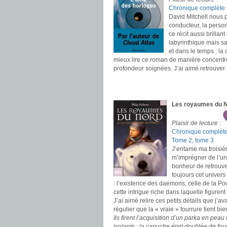
Chronique complète
David Mitchell nous p
conducteur, la person
ce récit aussi brilla
labyrinthique mais sa
et dans le temps : la 
mieux lire ce roman de manière concentré
profondeur soignées. J’ai aimé retrouver
.
.
Les royaumes du No
Plaisir de lecture
:
Chronique complèt
Tome 2
,
tome 3
J’entame ma troisièm
m’imprégner de l’uni
bonheur de retrouver 
toujours cet univers
: l’existence des daemons, celle de la Po
cette intrigue riche dans laquelle figuren
J’ai aimé relire ces petits détails que j’a
régulier que la « vraie » fourrure tient b
Ils firent l’acquisition d’un parka en pea
isolants ; la capuche était doublée de fo