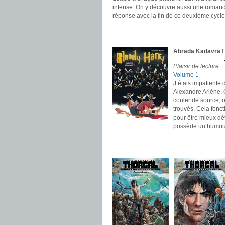
intense. On y découvre aussi une romance
réponse avec la fin de ce deuxième cycle
.
.
Abrada Kadavra ! 
Plaisir de lecture
:
Volume 1
J’étais impatiente 
Alexandre Arlène. O
couler de source, o
trouvés. Cela fonc
pour être mieux dé
possède un humour
.
.