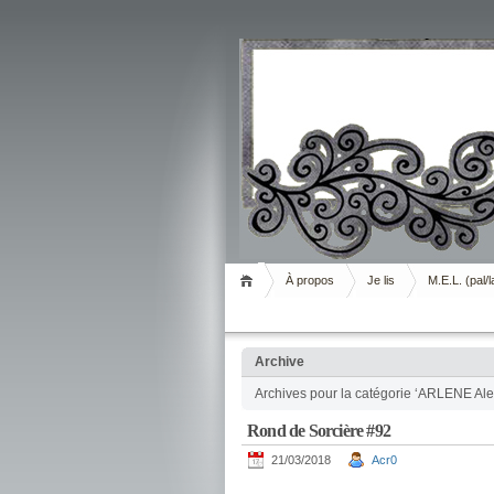
Livrement
À propos
Je lis
M.E.L. (pal/l
Archive
Archives pour la catégorie ‘ARLENE Al
Rond de Sorcière #92
21/03/2018
Acr0
.