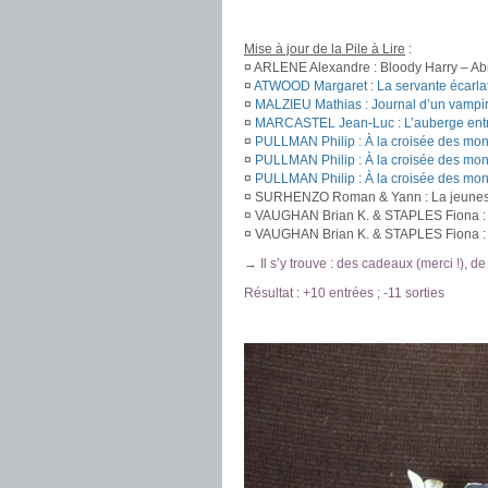
.
Mise à jour de la Pile à Lire
:
¤ ARLENE Alexandre : Bloody Harry – Ab
¤
ATWOOD Margaret : La servante écarla
¤
MALZIEU Mathias : Journal d’un vampi
¤
MARCASTEL Jean-Luc : L’auberge entre
¤
PULLMAN Philip : À la croisée des mo
¤
PULLMAN Philip : À la croisée des mon
¤
PULLMAN Philip : À la croisée des mon
¤ SURHENZO Roman & Yann : La jeunesse
¤ VAUGHAN Brian K. & STAPLES Fiona :
¤ VAUGHAN Brian K. & STAPLES Fiona :
→ Il s’y trouve : des cadeaux (merci !), de
Résultat : +10 entrées ; -11 sorties
.