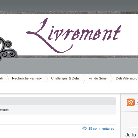
al)
Recherche Fantasy
Challenges & Défis
Fin de Série
Défi Valériacr0
exandre’
18 commentaires
Je lis