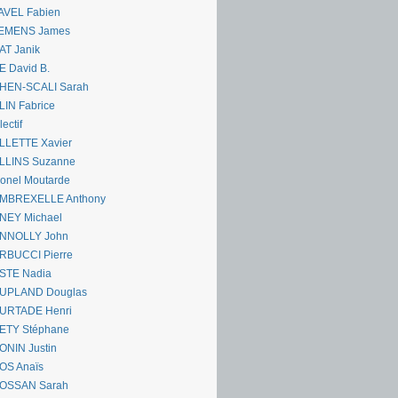
AVEL Fabien
EMENS James
AT Janik
 David B.
HEN-SCALI Sarah
IN Fabrice
lectif
LLETTE Xavier
LLINS Suzanne
onel Moutarde
MBREXELLE Anthony
NEY Michael
NNOLLY John
RBUCCI Pierre
STE Nadia
UPLAND Douglas
URTADE Henri
ETY Stéphane
ONIN Justin
OS Anaïs
OSSAN Sarah