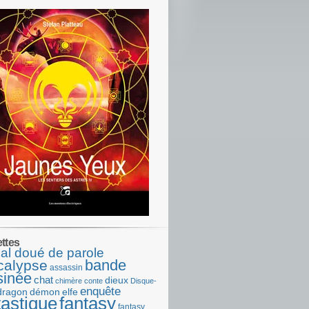
ettes
al doué de parole
bande
calypse
assassin
sinée
chat
dieux
chimère
conte
Disque-
enquête
dragon
démon
elfe
tastique
fantasy
fantasy