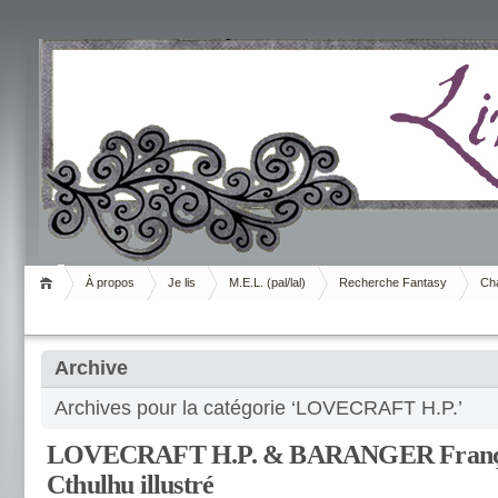
Livrement
À propos
Je lis
M.E.L. (pal/lal)
Recherche Fantasy
Cha
Archive
Archives pour la catégorie ‘LOVECRAFT H.P.’
LOVECRAFT H.P. & BARANGER François
Cthulhu illustré