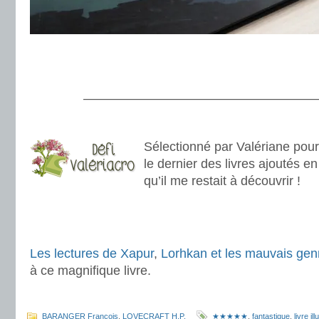
.
———————————————————
.
Sélectionné par Valériane pou
le dernier des livres ajoutés 
qu’il me restait à découvrir !
.
Les lectures de Xapur
,
Lorhkan et les mauvais gen
à ce magnifique livre.
.
BARANGER François
,
LOVECRAFT H.P.
★★★★★
,
fantastique
,
livre ill