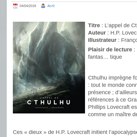
04/04/2018
Acr0
.
Titre
: L’appel de Ct
Auteur
: H.P. Lovec
Illustrateur
: Franç
Plaisir de lecture
:
fantas… tique
.
Cthulhu imprègne f
: tout le monde con
présence ; d’ailleurs
références à ce Gr
Phillips Lovecraft e
comme un maître de 
.
Ces « dieux » de H.P. Lovecraft initient l’apocalyp