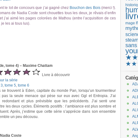
histori
 le lot de concours que j’ai gagné chez
Bouchon des Bois
(merci !).
hum
s romans de Nadia Coste sont chouettes tous les deux, je rêvais d’enfin
liv
et j’ai aimé les pages colorées de Mathou (entre l’acquisition de ces
mage
je les ai tous lus).
mytho
scienc
stea
sans
you
★
★★
de, tome 4) – Maxime Chattam
Livre à découvrir
Catég
ur la série
AD
 3
,
tome 5
,
tome 6
s se trouvent à Eden, capitale du monde Pan, lorsqu’un tourmenteur
AD
t pas la seule menace qui pèse sur eux avec Ggl et Entropia. J’ai
AL
 redondant et plus prévisible que les précédents. J’ai senti une
AL
ntre les deux cycles. Éléments positifs : l’ambiance est plus sombre et
AL
uent. Après, j’estime que cette série s’apprécie dans son ensemble
AL
semble un peu décousu.
AL
AL
 Nadia Coste
An