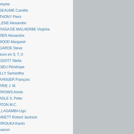
onyme
SEAUME Camille
THONY Piers
LENE Alexandre
RAGA DE MALHERBE Virginia
IER Alexandre
WOOD Margaret
GARDE Steve
eurs en S, T, U
GGOTT Stella
GIEU Pénélope
ILLY Samantha
RANGER François
RIE J. M.
RROWS Annie
GLE S. Peter
ATON M.C.
LLAGAMBA Ugo
NNETT Robert Jackson
RROUKA Karim
sseron