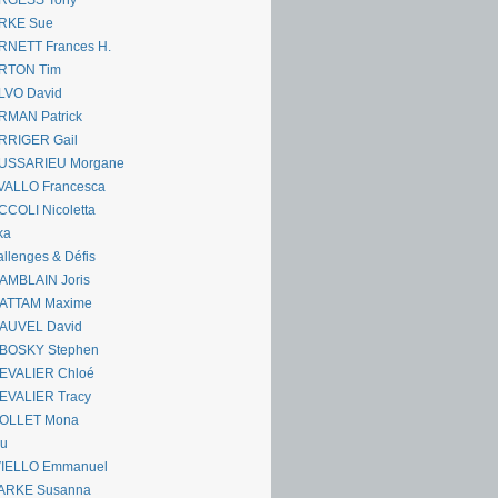
RGESS Tony
RKE Sue
RNETT Frances H.
RTON Tim
LVO David
RMAN Patrick
RRIGER Gail
USSARIEU Morgane
VALLO Francesca
COLI Nicoletta
ka
llenges & Défis
AMBLAIN Joris
ATTAM Maxime
AUVEL David
BOSKY Stephen
EVALIER Chloé
EVALIER Tracy
OLLET Mona
ou
VIELLO Emmanuel
ARKE Susanna