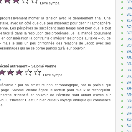
BE
Livre sympa
BI
BI
t progressivement monter la tension avec le dénouement final. Une
BL
nstalle, avec un côté quelque peu miséreux pour définir l’atmosphère
BO
ienne. Les péripéties se succèdent sans temps mort bien que le tout
BO
e facilité dans la résolution des problèmes. Je l’ai mangé goulument
n considération la contrainte d’intégrer les photos au texte – ou de
Bou
s – mais je suis un peu chiffonnée des relations de Jacob avec ses
BO
rsonnages qui ne se borne parfois qu’à leur pouvoir.
BR
BR
BR
 décidé autrement – Salomé Vienne
BR
Livre sympa
BR
e
BR
éciable : par sa structure non chronologique, par la poésie qui
BR
 page. Salomé Vienne égare le lecteur pour mieux le reconquérir.
BR
herche d’identité et pouvoir de l’écriture sont autant d’axes sur
a voulu s’investir. C’est un bien curieux voyage onirique qui commence
BR
ge.
BR
BR
BU
BU