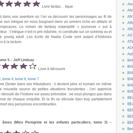
An
Livre fantas… tique
AN
t dans une aventure où l’on va découvrir les personnages au fil de
AN
gne son intrigue en nous baignant dans un univers riche en détails et
AR
rspicaces. Le roman de fantasy estampillé « jeunesse » est à
AR
cteur : l’intrigue n’est ni pré-mâchée, ni construite sur un schéma vu et
AST
ure young adult. Les écrits de Nadia Coste sont autant d’histoires
AT
s à la lecture.
AU
Aut
tome 5 – Jeff Lindsay
BA
BA
Livre à découvrir
BA
3
,
tome 4
,
tome 6
,
tome 7
BA
ivre Dexter dans ses tribulations : il devient père et humain en même
BAR
 nouvelle source de petites situations truculentes ; j’en apprécie
BA
le déroulé de l’histoire est assez prévisible : ne vous plongez pas dans
BEA
ense de chaque enquête. Et la fin se déroule bien trop parfaitement
BE
la mort des personnes encombrantes.
BE
BE
s âmes (Miss Peregrine et les enfants particuliers, tome 3) –
BE
Be