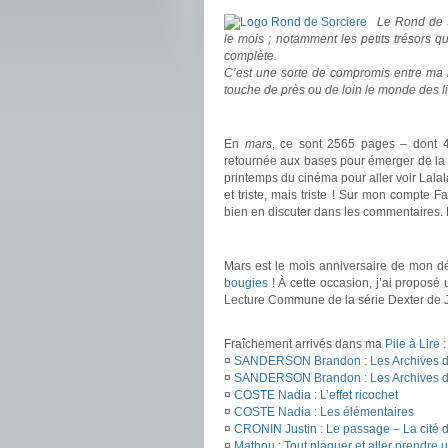
Le Rond de S
le mois ; notamment les petits trésors 
complète.
C’est une sorte de compromis entre ma b
touche de près ou de loin le monde des 
.
En
mars
, ce sont 2565 pages – dont 4
retournée aux bases pour émerger de la fa
printemps du cinéma pour aller voir Lalala
et triste, mais triste ! Sur mon compte F
bien en discuter dans les commentaires.
.
Mars est le mois anniversaire de mon dé
bougies
! À cette occasion, j’ai proposé
Lecture Commune de la série Dexter de J
.
Fraîchement arrivés dans ma
Pile à Lire
:
¤
SANDERSON Brandon : Les Archives de 
¤
SANDERSON Brandon : Les Archives de 
¤
COSTE Nadia : L’effet ricochet
¤
COSTE Nadia : Les élémentaires
¤
CRONIN Justin : Le passage – La cité d
¤
Mathou : Tout plaquer et aller prendre 