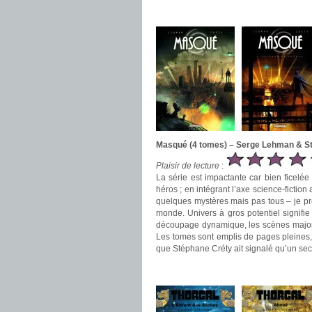
.
Masqué (4 tomes) – Serge Lehman & S
Plaisir de lecture
:
La série est impactante car bien ficelé
héros ; en intégrant l’axe science-fiction 
quelques mystères mais pas tous – je préf
monde. Univers à gros potentiel signifie 
découpage dynamique, les scènes majori
Les tomes sont emplis de pages pleines, u
que Stéphane Créty ait signalé qu’un seco
.
.