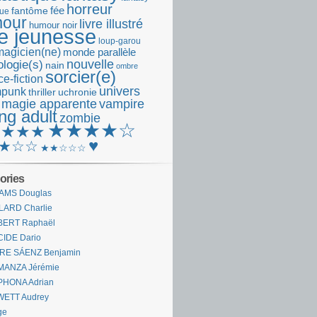
horreur
fantôme
fée
que
our
livre illustré
humour noir
re jeunesse
loup-garou
magicien(ne)
monde parallèle
nouvelle
logie(s)
nain
ombre
sorcier(e)
e-fiction
univers
mpunk
thriller
uchronie
 magie apparente
vampire
ng adult
zombie
★★★★☆
★★★★
♥
★☆☆
★★☆☆☆
ories
AMS Douglas
LARD Charlie
BERT Raphaël
CIDE Dario
IRE SÁENZ Benjamin
MANZA Jérémie
PHONA Adrian
WETT Audrey
ge