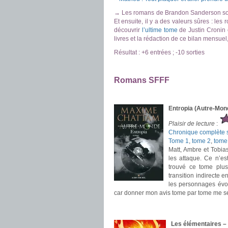
→ Les romans de Brandon Sanderson sont
Et ensuite, il y a des valeurs sûres : le
découvrir
l’ultime tome
de Justin Cronin 
livres et la rédaction de ce bilan mensuel, 
Résultat : +6 entrées ; -10 sorties
.
Romans SFFF
.
Entropia (Autre-Mon
Plaisir de lecture
:
Chronique complète s
Tome 1
,
tome 2
,
tome
Matt, Ambre et Tobia
les attaque. Ce n’es
trouvé ce tome plus
transition indirecte e
les personnages évol
car donner mon avis tome par tome me 
.
.
Les élémentaires –