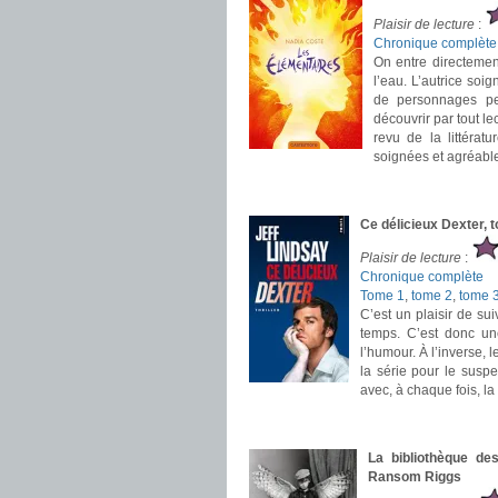
Plaisir de lecture
:
Chronique complète
On entre directemen
l’eau. L’autrice soi
de personnages pe
découvrir par tout le
revu de la littérat
soignées et agréable
.
.
Ce délicieux Dexter, 
Plaisir de lecture
:
Chronique complète
Tome 1
,
tome 2
,
tome 
C’est un plaisir de su
temps. C’est donc une
l’humour. À l’inverse, 
la série pour le susp
avec, à chaque fois, 
.
.
La bibliothèque de
Ransom Riggs