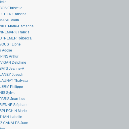
ielle
OS Christelle
LCHER Christina
MASIO Alain
IEL Marie-Catherine
NNEMARK Francis
UTREMER Rébecca
VOUST Lionel
 Adolie
PINS Arthur
 VIGAN Delphine
BATS Jeanne-A
LANEY Joseph
LAUNAY Thalyssa
LERM Philippe
IS Sylvie
PARIS Jean-Luc
SIENNE Stéphane
SPLECHIN Marie
THAN Isabelle
AZ CANALES Juan