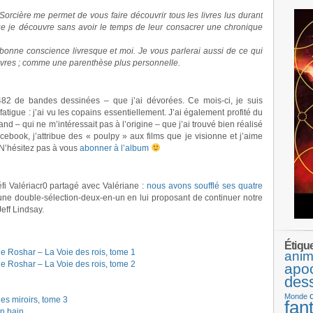
orcière me permet de vous faire découvrir tous les livres lus durant
que je découvre sans avoir le temps de leur consacrer une chronique
onne conscience livresque et moi. Je vous parlerai aussi de ce qui
livres ; comme une parenthèse plus personnelle.
82 de bandes dessinées – que j’ai dévorées. Ce mois-ci, je suis
tigue : j’ai vu les copains essentiellement. J’ai également profité du
nd – qui ne m’intéressait pas à l’origine – que j’ai trouvé bien réalisé
acebook, j’attribue des « poulpy » aux films que je visionne et j’aime
 N’hésitez pas à vous
abonner à l’album
fi Valériacr0 partagé avec Valériane :
nous avons soufflé ses quatre
 une double-sélection-deux-en-un en lui proposant de continuer notre
eff Lindsay.
Étiqu
Roshar – La Voie des rois, tome 1
anim
Roshar – La Voie des rois, tome 2
apo
des
Monde
es miroirs, tome 3
fan
un bain