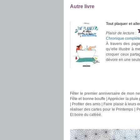
Autre livre
.
Tout plaquer et all
Plaisir de lecture
:
Chronique complèt
À travers des page
qu’elle illustre à m
croquer ceux part
dévore en une seul
.
.
.
Fêter le premier anniversaire de mon ne
Fête et bonne bouffe | Apprécier la plui
| Profiter des amis | Faire plaisir à leurs 
réaliser des cartes pour le Printemps | P
Et boire du cafééé.
.