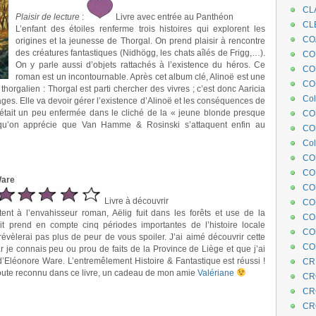
CL
Plaisir de lecture
:
Livre avec entrée au Panthéon
CL
L’enfant des étoiles renferme trois histoires qui explorent les
CO
origines et la jeunesse de Thorgal. On prend plaisir à rencontre
des créatures fantastiques (Nidhögg, les chats aîlés de Frigg,…).
COE
On y parle aussi d’objets rattachés à l’existence du héros. Ce
CO
roman est un incontournable. Après cet album clé, Alinoë est une
COL
orgalien : Thorgal est parti chercher des vivres ; c’est donc Aaricia
Col
ges. Elle va devoir gérer l’existence d’Alinoë et les conséquences de
a était un peu enfermée dans le cliché de la « jeune blonde presque
CO
 qu’on apprécie que Van Hamme & Rosinski s’attaquent enfin au
CO
Col
CO
CO
Ware
CO
Livre à découvrir
CO
ent à l’envahisseur roman, Aëlig fuit dans les forêts et use de la
CO
cit prend en compte cinq périodes importantes de l’histoire locale
CO
révèlerai pas plus de peur de vous spoiler. J’ai aimé découvrir cette
CO
 je connais peu ou prou de faits de la Province de Liège et que j’ai
 d’Eléonore Ware. L’entremêlement Histoire & Fantastique est réussi !
CR
ute reconnu dans ce livre, un cadeau de mon amie
Valériane
CR
CR
CR