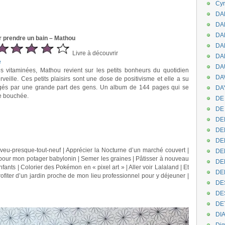
Cyr
DAB
DA
DA
er prendre un bain – Mathou
DAN
Livre à découvrir
DA
e
DA
s vitaminées, Mathou revient sur les petits bonheurs du quotidien
DA
erveille. Ces petits plaisirs sont une dose de positivisme et elle a su
agés par une grande part des gens. Un album de 144 pages qui se
DAY
e bouchée.
DE 
DE
DE
DE
DE
veu-presque-tout-neuf | Apprécier la Nocturne d’un marché couvert |
DE
e pour mon potager babylonin | Semer les graines | Pâtisser à nouveau
DEN
enfants | Colorier des Pokémon en « pixel art » | Aller voir Lalaland | Et
DE
rofiter d’un jardin proche de mon lieu professionnel pour y déjeuner |
DE
DE
DE
DI