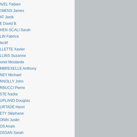
AVEL Fabien
EMENS James
AT Janik
 David B.
HEN-SCALI Sarah
IN Fabrice
lectif
LLETTE Xavier
LLINS Suzanne
onel Moutarde
MBREXELLE Anthony
NEY Michael
NNOLLY John
RBUCCI Pierre
STE Nadia
UPLAND Douglas
URTADE Henri
ETY Stéphane
ONIN Justin
OS Anaïs
OSSAN Sarah