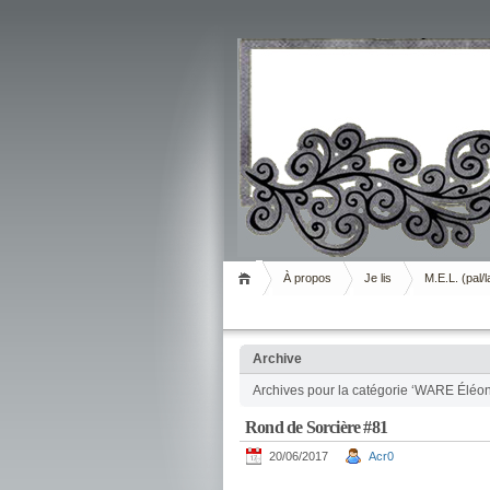
Livrement
À propos
Je lis
M.E.L. (pal/l
Archive
Archives pour la catégorie ‘WARE Éléo
Rond de Sorcière #81
20/06/2017
Acr0
.