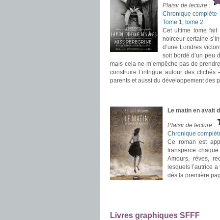
Plaisir de lecture
:
Chronique complète
Tome 1
,
tome 2
Cet ultime tome fai
noirceur certaine s’i
d’une Londres victor
soit bordé d’un peu d
mais cela ne m’empêche pas de prendre e
construire l’intrigue autour des cliché
parents et aussi du développement des pe
.
.
Le matin en avait
Plaisir de lecture
:
Chronique complèt
Ce roman est appr
transperce chaque
Amours, rêves, rec
lesquels l’autrice 
dès la première pa
.
.
Livres graphiques SFFF