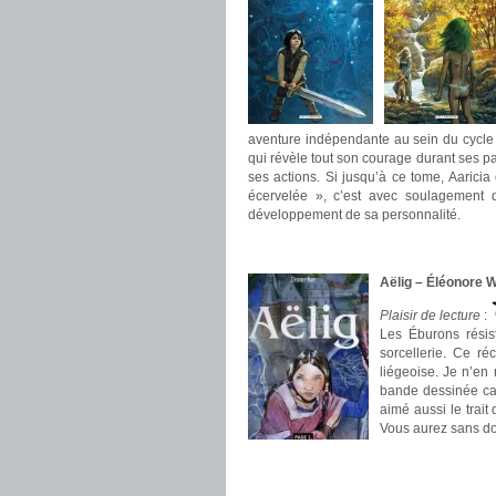
aventure indépendante au sein du cycle th
qui révèle tout son courage durant ses pa
ses actions. Si jusqu’à ce tome, Aarici
écervelée », c’est avec soulagement
développement de sa personnalité.
.
.
Aëlig – Éléonore 
Plaisir de lecture
:
Les Éburons résist
sorcellerie. Ce ré
liégeoise. Je n’en 
bande dessinée car
aimé aussi le trait
Vous aurez sans do
.
.