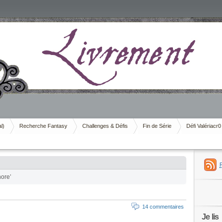
al)
Recherche Fantasy
Challenges & Défis
Fin de Série
Défi Valériacr0
nore’
14 commentaires
Je lis