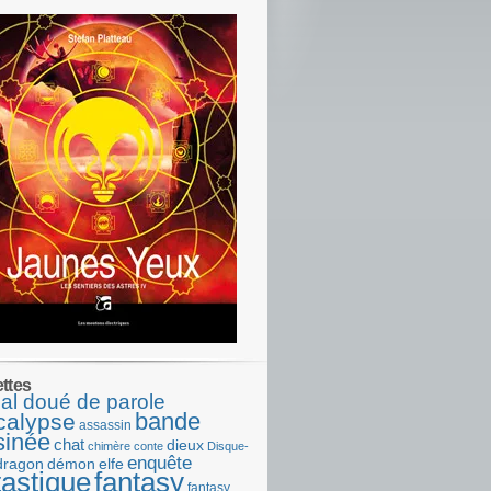
ettes
al doué de parole
bande
calypse
assassin
sinée
chat
dieux
chimère
conte
Disque-
enquête
dragon
démon
elfe
tastique
fantasy
fantasy