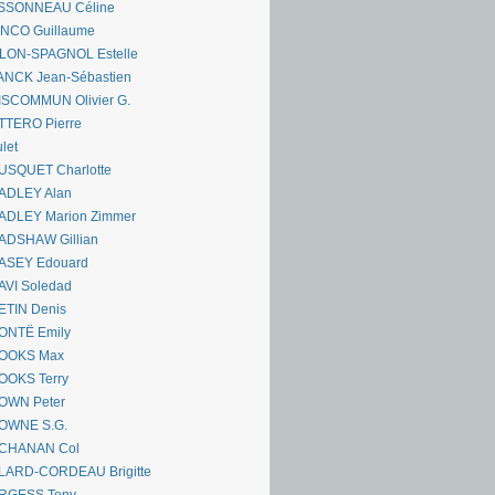
SSONNEAU Céline
ANCO Guillaume
LLON-SPAGNOL Estelle
ANCK Jean-Sébastien
ISCOMMUN Olivier G.
TTERO Pierre
let
USQUET Charlotte
ADLEY Alan
ADLEY Marion Zimmer
ADSHAW Gillian
ASEY Edouard
AVI Soledad
ETIN Denis
ONTË Emily
OOKS Max
OOKS Terry
OWN Peter
OWNE S.G.
CHANAN Col
LARD-CORDEAU Brigitte