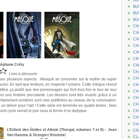
BU
BU
BU
.
BU
.
CA
.
CA
CA
.
CA
.
CA
.
CEC
téphane Créty
Cé
Cha
Livre à découvrir
CH
e sur plusieurs aspects : Masqué se concentre sur le mythe du super
aussi. En tant que lecteurs, on inspecte l’univers. Cette intrigue résout
CH
ère ça plutôt que des personnages qui font trois fois le tour de leur
CH
ici une histoire percutante. Les dessins sont très vivants grâce à un
CH
tairement sombres sont mes préférées au niveau de la colorisation.
CH
n délice pour l’œil ! Cette série est terminée en quatre tomes ; bien
nd cycle verrait le jour sous la forme d’un diptyque.
CH
CH
Ci
L’Enfant des étoiles et Alinoë (Thorgal, volumes 7 et 8) – Jean
CI
Van Hamme & Grzegorz Rosinski
CL