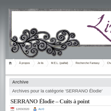
Livrement
À propos
Je lis
M.E.L. (pal/lal)
Recherche Fantasy
Cha
Archive
Archives pour la catégorie ‘SERRANO Élodie’
SERRANO Élodie – Cuits à point
12/03/2020
Acr0