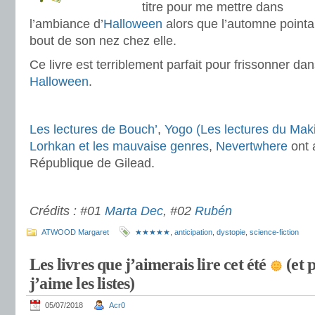
titre pour me mettre dans
l’ambiance d’
Halloween
alors que l’automne pointai
bout de son nez chez elle.
Ce livre est terriblement parfait pour frissonner da
Halloween
.
.
Les lectures de Bouch’
,
Yogo (Les lectures du Maki
Lorhkan et les mauvaise genres
,
Nevertwhere
ont 
République de Gilead.
.
Crédits : #01
Marta Dec
, #02
Rubén
ATWOOD Margaret
★★★★★
,
anticipation
,
dystopie
,
science-fiction
Les livres que j’aimerais lire cet été
(et 
j’aime les listes)
05/07/2018
Acr0