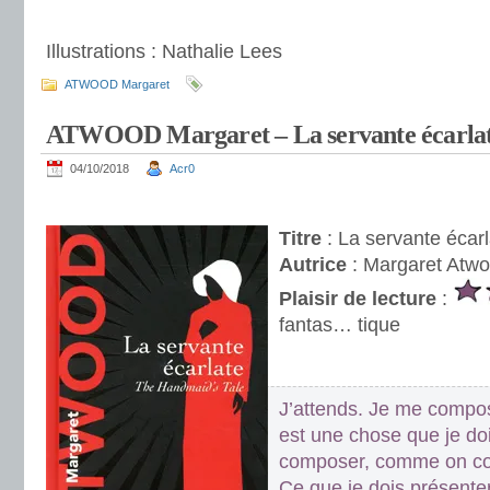
.
Illustrations : Nathalie Lees
ATWOOD Margaret
ATWOOD Margaret – La servante écarla
04/10/2018
Acr0
.
Titre
: La servante écarl
Autrice
: Margaret Atw
Plaisir de lecture
:
fantas… tique
.
J’attends. Je me compo
est une chose que je do
composer, comme on co
Ce que je dois présenter