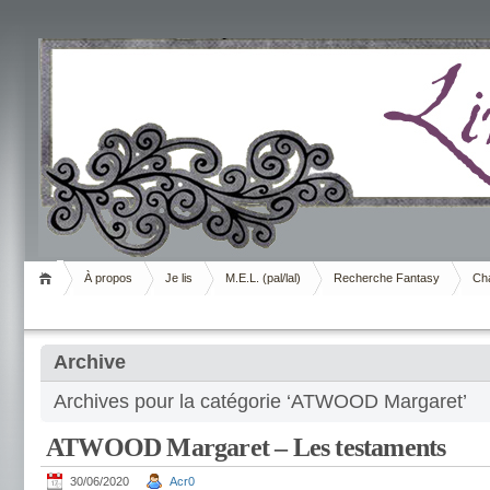
Livrement
À propos
Je lis
M.E.L. (pal/lal)
Recherche Fantasy
Cha
Archive
Archives pour la catégorie ‘ATWOOD Margaret’
ATWOOD Margaret – Les testaments
30/06/2020
Acr0