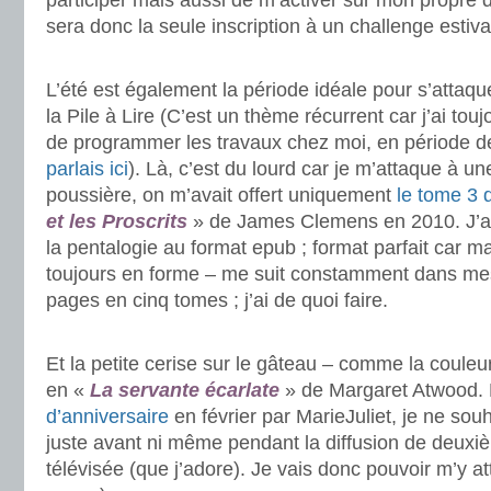
participer mais aussi de m’activer sur mon propre d
sera donc la seule inscription à un challenge estiv
.
L’été est également la période idéale pour s’attaq
la Pile à Lire (C’est un thème récurrent car j’ai tou
de programmer les travaux chez moi, en période d
parlais ici
). Là, c’est du lourd car je m’attaque à un
poussière, on m’avait offert uniquement
le tome 3 d
et les Proscrits
» de James Clemens en 2010. J’ai
la pentalogie au format epub ; format parfait car 
toujours en forme – me suit constamment dans mes
pages en cinq tomes ; j’ai de quoi faire.
.
Et la petite cerise sur le gâteau – comme la couleu
en «
La servante écarlate
» de Margaret Atwood.
d’anniversaire
en février par MarieJuliet, je ne sou
juste avant ni même pendant la diffusion de deuxiè
télévisée (que j’adore). Je vais donc pouvoir m’y a