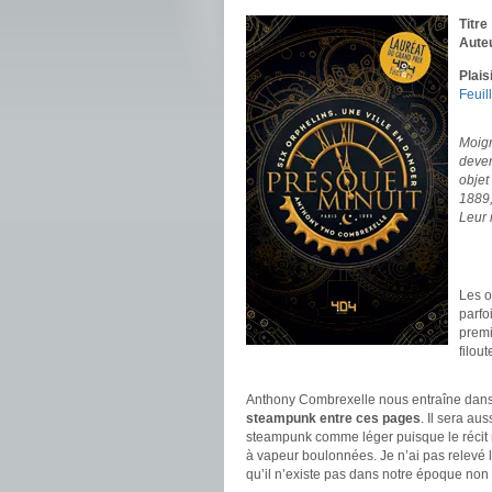
Titre
Aute
Plais
Feuil
.
Moign
deven
objet
1889,
Leur 
.
.
Les o
parfo
premi
filout
.
Anthony Combrexelle nous entraîne dans
steampunk entre ces pages
. Il sera au
steampunk comme léger puisque le récit 
à vapeur boulonnées. Je n’ai pas relevé l
qu’il n’existe pas dans notre époque non