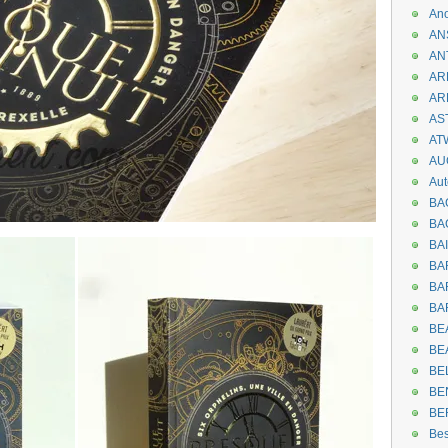
An
AN
AN
AR
AR
AST
AT
AU
Aut
BA
BA
BA
BA
BAR
BA
BEA
BE
BE
BE
BE
Be