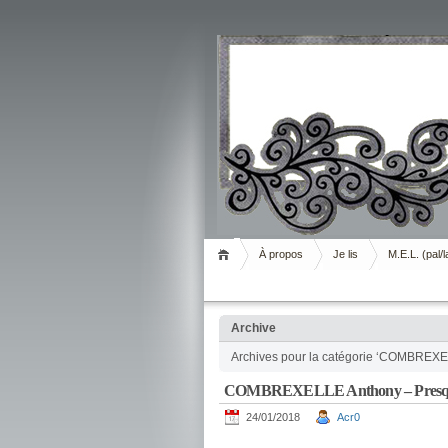
Livrement
À propos
Je lis
M.E.L. (pal/l
Archive
Archives pour la catégorie ‘COMBREXE
COMBREXELLE Anthony – Presqu
24/01/2018
Acr0
.