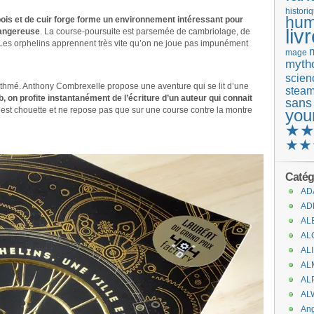
histori
hum
 bois et de cuir forge forme un environnement intéressant pour
liv
dangereuse
. La course-poursuite est parsemée de cambriolage, de
. Les orphelins apprennent très vite qu’on ne joue pas impunément
mage
mytho
scienc
ythmé. Anthony Combrexelle propose une aventure qui se lit d’une
stea
, on profite instantanément de l’écriture d’un auteur qui connait
sans
re est chouette et ne repose pas que sur une course contre la montre
you
★
.
★★
Catég
AD
AD
AL
AL
AL
AL
AL
AL
An