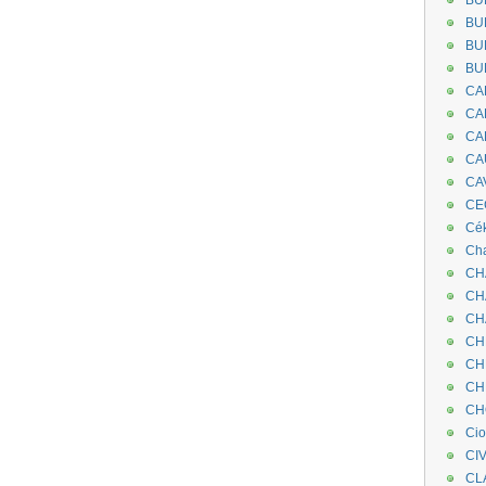
BU
BU
BU
BU
CA
CA
CA
CA
CA
CEC
Cé
Cha
CH
CH
CH
CH
CH
CH
CH
Ci
CI
CL