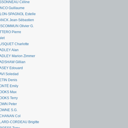
SSONNEAU Céline
ANCO Guillaume
LLON-SPAGNOL Estelle
ANCK Jean-Sébastien
ISCOMMUN Olivier G.
TTERO Pierre
let
USQUET Charlotte
ADLEY Alan
ADLEY Marion Zimmer
ADSHAW Gillian
ASEY Edouard
AVI Soledad
ETIN Denis
ONTË Emily
OOKS Max
OOKS Terry
OWN Peter
OWNE S.G.
CHANAN Col
LARD-CORDEAU Brigitte