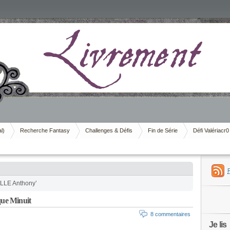
al)
Recherche Fantasy
Challenges & Défis
Fin de Série
Défi Valériacr0
LLE Anthony’
e Minuit
8 commentaires
Je lis