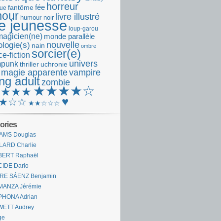
horreur
fantôme
fée
que
our
livre illustré
humour noir
re jeunesse
loup-garou
magicien(ne)
monde parallèle
nouvelle
logie(s)
nain
ombre
sorcier(e)
e-fiction
univers
mpunk
thriller
uchronie
 magie apparente
vampire
ng adult
zombie
★★★★☆
★★★★
♥
★☆☆
★★☆☆☆
ories
AMS Douglas
LARD Charlie
BERT Raphaël
CIDE Dario
IRE SÁENZ Benjamin
MANZA Jérémie
PHONA Adrian
WETT Audrey
ge