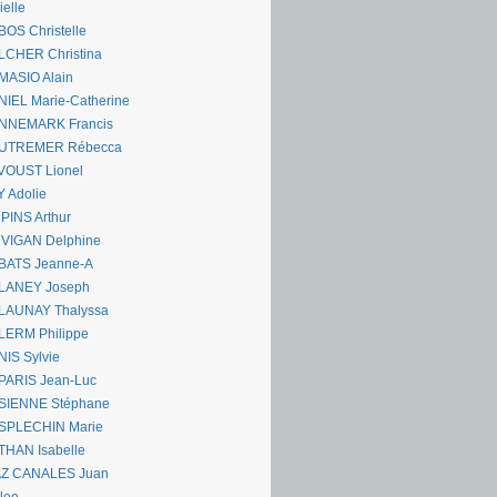
ielle
OS Christelle
LCHER Christina
MASIO Alain
IEL Marie-Catherine
NNEMARK Francis
UTREMER Rébecca
VOUST Lionel
 Adolie
PINS Arthur
 VIGAN Delphine
BATS Jeanne-A
LANEY Joseph
LAUNAY Thalyssa
LERM Philippe
IS Sylvie
PARIS Jean-Luc
SIENNE Stéphane
SPLECHIN Marie
THAN Isabelle
AZ CANALES Juan