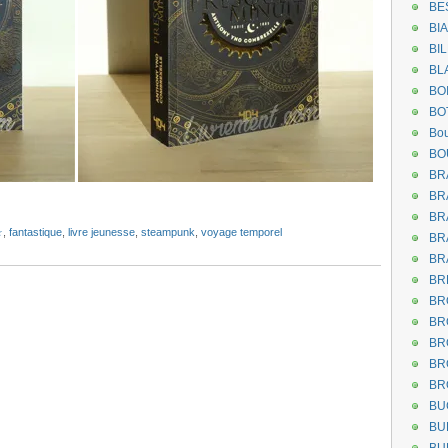
BE
BI
BI
BL
BO
BO
Bou
BO
BR
BR
.
BR
☆
,
fantastique
,
livre jeunesse
,
steampunk
,
voyage temporel
BR
BR
BR
BR
BR
BR
BR
BR
BU
BU