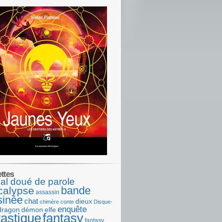
ettes
al doué de parole
bande
calypse
assassin
sinée
chat
dieux
chimère
conte
Disque-
enquête
dragon
démon
elfe
tastique
fantasy
fantasy