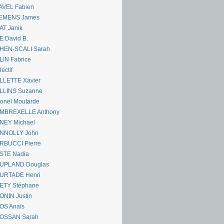
AVEL Fabien
EMENS James
AT Janik
 David B.
HEN-SCALI Sarah
IN Fabrice
lectif
LLETTE Xavier
LLINS Suzanne
onel Moutarde
MBREXELLE Anthony
NEY Michael
NNOLLY John
RBUCCI Pierre
STE Nadia
UPLAND Douglas
URTADE Henri
ETY Stéphane
ONIN Justin
OS Anaïs
OSSAN Sarah