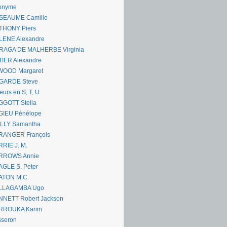
onyme
SEAUME Camille
THONY Piers
LENE Alexandre
RAGA DE MALHERBE Virginia
IER Alexandre
WOOD Margaret
GARDE Steve
eurs en S, T, U
GGOTT Stella
GIEU Pénélope
ILLY Samantha
RANGER François
RIE J. M.
RROWS Annie
GLE S. Peter
ATON M.C.
LLAGAMBA Ugo
NNETT Robert Jackson
RROUKA Karim
sseron