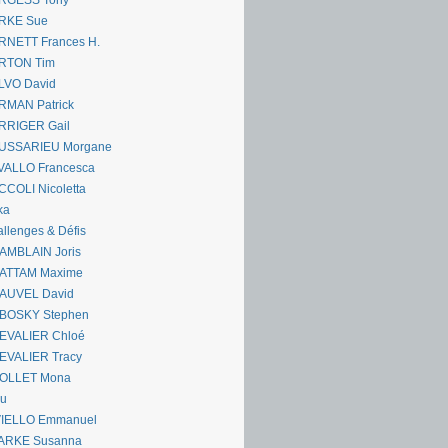
RGESS Tony
RKE Sue
RNETT Frances H.
RTON Tim
LVO David
RMAN Patrick
RRIGER Gail
USSARIEU Morgane
VALLO Francesca
COLI Nicoletta
ka
llenges & Défis
AMBLAIN Joris
ATTAM Maxime
AUVEL David
BOSKY Stephen
EVALIER Chloé
EVALIER Tracy
OLLET Mona
ou
VIELLO Emmanuel
ARKE Susanna