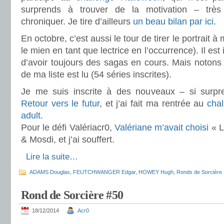
surprends à trouver de la motivation – trè
chroniquer. Je tire d’ailleurs
un beau bilan par ici
.
En octobre, c’est aussi le tour de tirer le portrait à
le mien en tant que lectrice en l’occurrence). Il es
d’avoir toujours des sagas en cours. Mais noto
de ma liste est lu (54 séries inscrites).
Je me suis inscrite à des nouveaux – si surp
Retour vers le futur
, et j’ai fait ma rentrée au
cha
adult
.
Pour le défi Valériacr0,
Valériane m’avait choisi
« L
& Mosdi, et j’ai souffert.
.
Lire la suite…
ADAMS Douglas
,
FEUTCHWANGER Edgar
,
HOWEY Hugh
,
Ronds de Sorcière
Rond de Sorcière #50
18/12/2014
Acr0