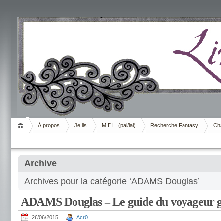
Livrement
À propos
Je lis
M.E.L. (pal/lal)
Recherche Fantasy
Cha
Archive
Archives pour la catégorie ‘ADAMS Douglas’
ADAMS Douglas – Le guide du voyageur g
26/06/2015
Acr0