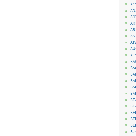
An
AN
AN
AR
AR
AST
AT
AU
Aut
BA
BA
BA
BA
BAR
BA
BEA
BE
BE
BE
BE
Be