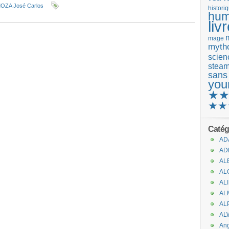
OZA José Carlos
histori
hum
liv
mage
mytho
scienc
stea
sans
you
★
★★
Catég
AD
AD
AL
AL
AL
AL
AL
AL
An