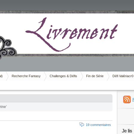
al)
Recherche Fantasy
Challenges & Défis
Fin de Série
Défi Valériacr0
rine’
19 commentaires
Je lis