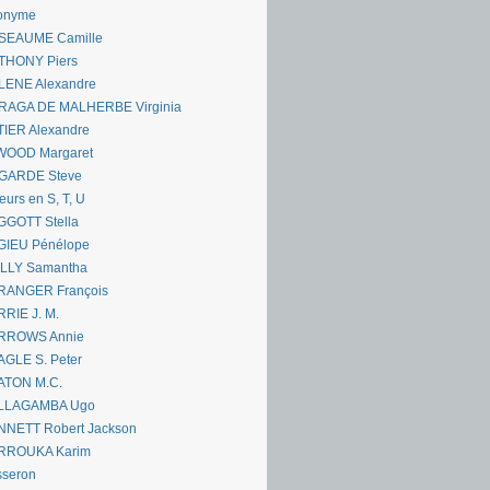
onyme
SEAUME Camille
THONY Piers
LENE Alexandre
RAGA DE MALHERBE Virginia
IER Alexandre
WOOD Margaret
GARDE Steve
eurs en S, T, U
GGOTT Stella
GIEU Pénélope
ILLY Samantha
RANGER François
RIE J. M.
RROWS Annie
GLE S. Peter
ATON M.C.
LLAGAMBA Ugo
NNETT Robert Jackson
RROUKA Karim
sseron