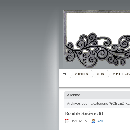
Livrement
À propos
Je lis
M.E.L. (pal/l
Archive
Archives pour la catégorie ‘GOBLED Ka
Rond de Sorcière #63
15/11/2015
Acr0
.