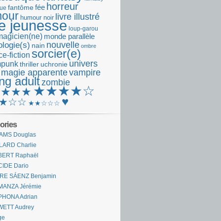
horreur
fantôme
fée
que
our
livre illustré
humour noir
re jeunesse
loup-garou
magicien(ne)
monde parallèle
nouvelle
logie(s)
nain
ombre
sorcier(e)
e-fiction
univers
mpunk
thriller
uchronie
 magie apparente
vampire
ng adult
zombie
★★★★☆
★★★★
♥
★☆☆
★★☆☆☆
ories
AMS Douglas
LARD Charlie
BERT Raphaël
CIDE Dario
IRE SÁENZ Benjamin
MANZA Jérémie
PHONA Adrian
WETT Audrey
ge