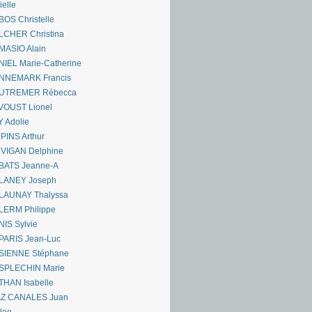
ielle
OS Christelle
LCHER Christina
MASIO Alain
IEL Marie-Catherine
NNEMARK Francis
UTREMER Rébecca
VOUST Lionel
 Adolie
PINS Arthur
 VIGAN Delphine
BATS Jeanne-A
LANEY Joseph
LAUNAY Thalyssa
LERM Philippe
IS Sylvie
PARIS Jean-Luc
SIENNE Stéphane
SPLECHIN Marie
THAN Isabelle
AZ CANALES Juan