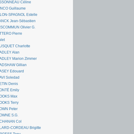
SSONNEAU Céline
ANCO Guillaume
LLON-SPAGNOL Estelle
ANCK Jean-Sébastien
ISCOMMUN Olivier G.
TTERO Pierre
let
USQUET Charlotte
ADLEY Alan
ADLEY Marion Zimmer
ADSHAW Gillian
ASEY Edouard
AVI Soledad
ETIN Denis
ONTË Emily
OOKS Max
OOKS Terry
OWN Peter
OWNE S.G.
CHANAN Col
LARD-CORDEAU Brigitte