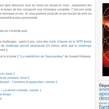
 faire découvrir tous les livres lus durant le mois ; notamment les
r le temps de leur consacrer une chronique complète. C’est une sorte
livresque et moi. Je vous parlerai aussi de ce qui touche de près ou
 parenthèse plus personnelle.
cela ne s’invente pas).
s challenges : après 5 ans, celui des
chefs d’œuvre de la SFFF ferme
in du
challenge annuel steampunk
(10 livres), ainsi que le
challenge
vres !).
j’ai lu le tome 2 “
La malédiction de l’épouvanteur
” de Joseph Delaney.
och, tome 2
le de centaure, tome 5
asqué – Chimères et gargouilles, volume 3
Étiqu
anim
 – La divine comédie, volume 1
apo
du temps
des
ue
Monde
fan