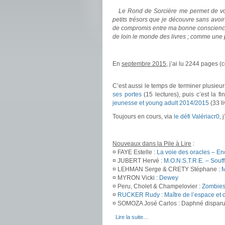
Le Rond de Sorcière me permet de vous
petits trésors que je découvre sans avoi
de compromis entre ma bonne conscience 
de loin le monde des livres ; comme une
.
En
septembre 2015
, j’ai lu 2244 pages (
.
C’est aussi le temps de terminer plusieur
ses portes
(15 lectures), puis c’est la f
jeunesse et young adult 2014/2015
(33 li
Toujours en cours, via
le défi Valériacr0
, 
.
Nouveaux dans la Pile à Lire
:
¤ FAYE Estelle :
La voie des oracles – En
¤ JUBERT Hervé :
M.O.N.S.T.R.E. – Souff
¤ LEHMAN Serge & CRETY Stéphane :
M
¤ MYRON Vicki :
Dewey
¤ Peru, Cholet & Champelovier :
Zombies
¤
RUCKER Rudy : Maître de l’espace et 
¤ SOMOZA José Carlos : Daphné dispar
.
Lire la suite…