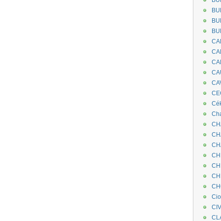
BU
BU
BU
BU
CA
CA
CA
CA
CA
CEC
Cé
Cha
CH
CH
CH
CH
CH
CH
CH
Ci
CI
CL