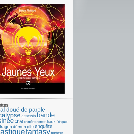
ettes
al doué de parole
bande
calypse
assassin
sinée
chat
dieux
chimère
conte
Disque-
enquête
dragon
démon
elfe
tastique
fantasy
fantasy