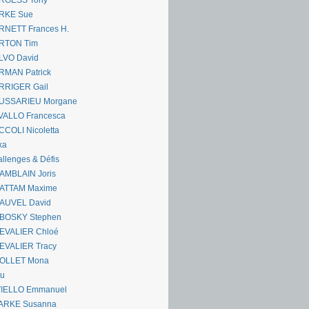
RGESS Tony
RKE Sue
RNETT Frances H.
RTON Tim
LVO David
RMAN Patrick
RRIGER Gail
USSARIEU Morgane
VALLO Francesca
COLI Nicoletta
ka
llenges & Défis
AMBLAIN Joris
ATTAM Maxime
AUVEL David
BOSKY Stephen
EVALIER Chloé
EVALIER Tracy
OLLET Mona
ou
VIELLO Emmanuel
ARKE Susanna