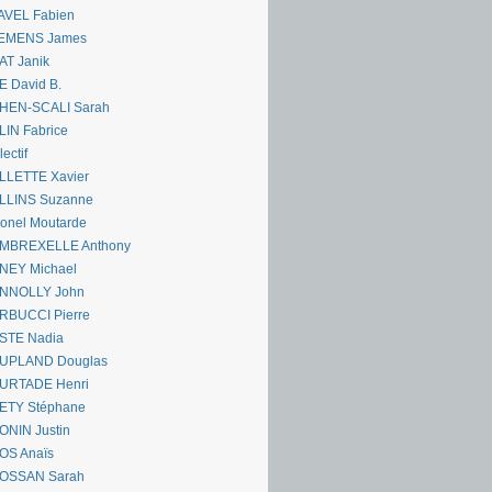
AVEL Fabien
EMENS James
AT Janik
 David B.
HEN-SCALI Sarah
IN Fabrice
lectif
LLETTE Xavier
LLINS Suzanne
onel Moutarde
MBREXELLE Anthony
NEY Michael
NNOLLY John
RBUCCI Pierre
STE Nadia
UPLAND Douglas
URTADE Henri
ETY Stéphane
ONIN Justin
OS Anaïs
OSSAN Sarah