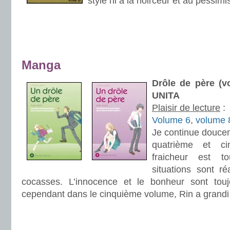
style ni à la noirceur et au pessim
.
.
Manga
Drôle de père (v
UNITA
Plaisir de lecture
:
Volume 6
,
volume 
Je continue doucem
quatrième et c
fraicheur est t
situations sont ré
cocasses. L’innocence et le bonheur sont touj
cependant dans le cinquième volume, Rin a grandi 
.
.