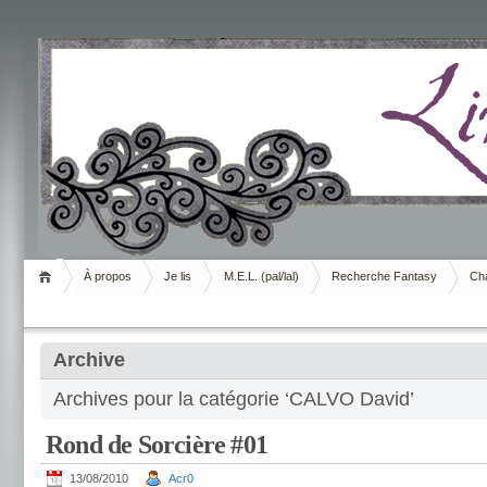
Livrement
À propos
Je lis
M.E.L. (pal/lal)
Recherche Fantasy
Cha
Archive
Archives pour la catégorie ‘CALVO David’
Rond de Sorcière #01
13/08/2010
Acr0