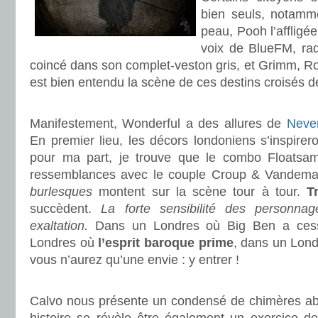
bien seuls, notam
peau, Pooh l’affligée,
voix de BlueFM, rad
coincé dans son complet-veston gris, et Grimm, R
est bien entendu la scène de ces destins croisés 
.
Manifestement, Wonderful a des allures de
Neve
En premier lieu, les décors londoniens s’inspirero
pour ma part, je trouve que le combo Floats
ressemblances avec le couple Croup & Vandem
burlesques
montent sur la scène tour à tour.
T
succèdent.
La forte sensibilité des personnage
exaltation.
Dans un Londres où Big Ben a cess
Londres où
l’esprit baroque prime
, dans un Lond
vous n’aurez qu’une envie : y entrer !
.
Calvo nous présente un condensé de chimères ab