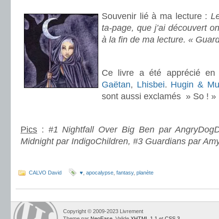
Souvenir lié à ma lecture :
L
ta-page, que j’ai découvert o
à la fin de ma lecture. « Gua
.
Ce livre a été apprécié e
Gaëtan
,
Lhisbei
.
Hugin & Mu
sont aussi exclamés » So ! »
.
Pics
:
#1 Nightfall Over Big Ben par AngryDogD
Midnight par IndigoChildren, #3 Guardians par Am
.
CALVO David
♥
,
apocalypse
,
fantasy
,
planète
Copyright © 2009-2023 Livrement
Theme par
NeoEase
. Valide
XHTML 1.1
et
CSS 3
.