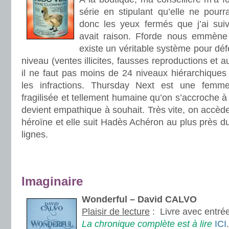
série en stipulant qu’elle ne pourr
donc les yeux fermés que j’ai suiv
avait raison. Fforde nous emmèn
existe un véritable système pour défe
niveau (ventes illicites, fausses reproductions et aut
il ne faut pas moins de 24 niveaux hiérarchiques 
les infractions. Thursday Next est une femm
fragilisée et tellement humaine qu’on s’accroche à
devient empathique à souhait. Très vite, on accèd
héroïne et elle suit Hadès Achéron au plus près du
lignes.
.
.
Imaginaire
Wonderful – David CALVO
Plaisir de lecture
:
Livre avec entré
La chronique complète est à lire
ICI
.