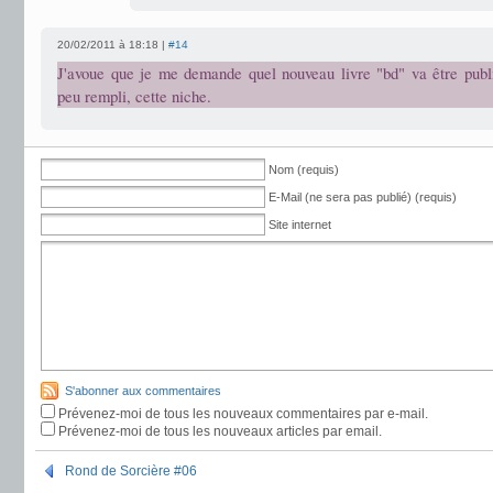
20/02/2011 à 18:18 |
#14
J'avoue que je me demande quel nouveau livre "bd" va être publié
peu rempli, cette niche.
Nom (requis)
E-Mail (ne sera pas publié) (requis)
Site internet
S'abonner aux commentaires
Prévenez-moi de tous les nouveaux commentaires par e-mail.
Prévenez-moi de tous les nouveaux articles par email.
Rond de Sorcière #06