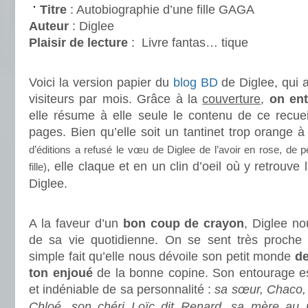
Titre
: Autobiographie d’une fille GAGA
Auteur
: Diglee
Plaisir de lecture
:
Livre fantas… tique
.
Voici la version papier du
blog BD
de Diglee, qui at
visiteurs par mois. Grâce à la
couverture
,
on ent
elle résume à elle seule le contenu de ce recu
pages. Bien qu’elle soit un tantinet trop orange
d’éditions a refusé le vœu de Diglee de l’avoir en rose, de p
, elle claque et en un clin d’oeil où y retrouve
fille)
Diglee.
.
A la faveur d’un
bon coup de crayon
, Diglee n
de sa vie quotidienne. On se sent très proche de
simple fait qu’elle nous dévoile son petit monde
de
ton enjoué
de la bonne copine. Son entourage es
et indéniable de sa personnalité :
sa sœur, Chaco,
Chloé, son chéri Loïc dit Renard, sa mère au p