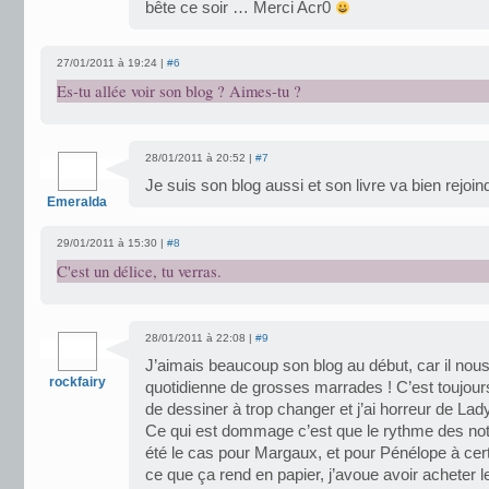
bête ce soir … Merci Acr0
27/01/2011 à 19:24 |
#6
Es-tu allée voir son blog ? Aimes-tu ?
28/01/2011 à 20:52 |
#7
Je suis son blog aussi et son livre va bien rejoin
Emeralda
29/01/2011 à 15:30 |
#8
C'est un délice, tu verras.
28/01/2011 à 22:08 |
#9
J’aimais beaucoup son blog au début, car il nous
rockfairy
quotidienne de grosses marrades ! C’est toujour
de dessiner à trop changer et j’ai horreur de La
Ce qui est dommage c’est que le rythme des no
été le cas pour Margaux, et pour Pénélope à ce
ce que ça rend en papier, j’avoue avoir acheter l