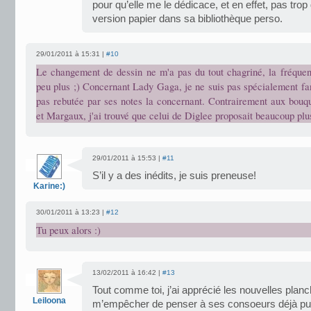
pour qu’elle me le dédicace, et en effet, pas trop d
version papier dans sa bibliothèque perso.
29/01/2011 à 15:31 |
#10
Le changement de dessin ne m'a pas du tout chagriné, la fréquen
peu plus ;) Concernant Lady Gaga, je ne suis pas spécialement fa
pas rebutée par ses notes la concernant. Contrairement aux bouq
et Margaux, j'ai trouvé que celui de Diglee proposait beaucoup plus
29/01/2011 à 15:53 |
#11
S’il y a des inédits, je suis preneuse!
Karine:)
30/01/2011 à 13:23 |
#12
Tu peux alors :)
13/02/2011 à 16:42 |
#13
Tout comme toi, j’ai apprécié les nouvelles planc
Leiloona
m’empêcher de penser à ses consoeurs déjà pu