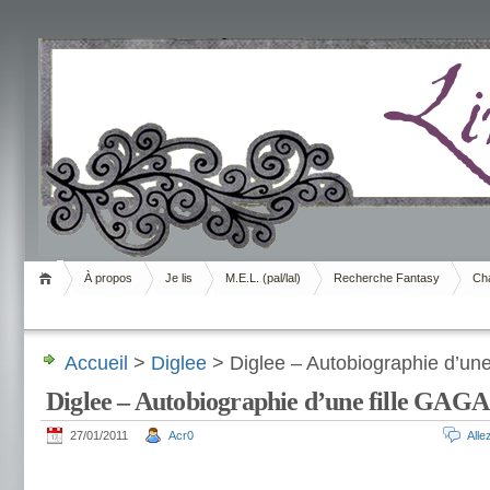
Livrement
À propos
Je lis
M.E.L. (pal/lal)
Recherche Fantasy
Cha
Accueil
>
Diglee
> Diglee – Autobiographie d’une
Diglee – Autobiographie d’une fille GAGA
27/01/2011
Acr0
All
.