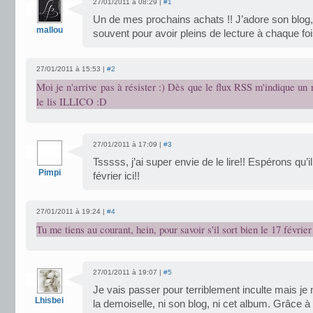
27/01/2011 à 08:29 |
#1
Un de mes prochains achats !! J’adore son blog, d
mallou
souvent pour avoir pleins de lecture à chaque fo
27/01/2011 à 15:53 |
#2
Moi je n'arrive pas à résister :) Dès que le flux RSS m'indique un n
le lis ILLICO :D
27/01/2011 à 17:09 |
#3
Tsssss, j’ai super envie de le lire!! Espérons qu’i
Pimpi
février ici!!
27/01/2011 à 19:24 |
#4
Tu me tiens au courant, hein, pour savoir s'il sort bien le 17 février
27/01/2011 à 19:07 |
#5
Je vais passer pour terriblement inculte mais je 
Lhisbei
la demoiselle, ni son blog, ni cet album. Grâce à