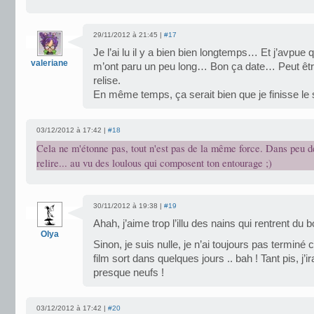
29/11/2012 à 21:45 |
#17
Je l’ai lu il y a bien bien longtemps… Et j’avpue
valeriane
m’ont paru un peu long… Bon ça date… Peut être q
relise.
En même temps, ça serait bien que je finisse le
03/12/2012 à 17:42 |
#18
Cela ne m'étonne pas, tout n'est pas de la même force. Dans peu d
relire... au vu des loulous qui composent ton entourage ;)
30/11/2012 à 19:38 |
#19
Ahah, j’aime trop l’illu des nains qui rentrent du 
Olya
Sinon, je suis nulle, je n’ai toujours pas terminé c
film sort dans quelques jours .. bah ! Tant pis, j’i
presque neufs !
03/12/2012 à 17:42 |
#20