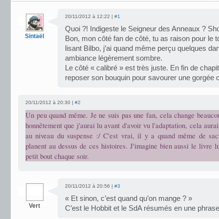
20/11/2012 à 12:22 |
#1
Quoi ?! Indigeste le Seigneur des Anneaux ? Sh
Sintaël
Bon, mon côté fan de côté, tu as raison pour le 
lisant Bilbo, j’ai quand même perçu quelques d
ambiance légèrement sombre.
Le côté « calibré » est très juste. En fin de chapi
reposer son bouquin pour savourer une gorgée d
20/11/2012 à 20:30 |
#2
Un peu quand même. Je ne suis pas une fan, cela change beaucou
honnêtement que j'aurai lu avant d'avoir vu l'adaptation, cela aurai
au niveau du suspense :/ C'est vrai, il y a quand même de sa
planent au dessus de ces histoires. J'imagine bien aussi le livre l
petit bout chaque soir.
20/11/2012 à 20:56 |
#3
« Et sinon, c’est quand qu’on mange ? »
Vert
C’est le Hobbit et le SdA résumés en une phras