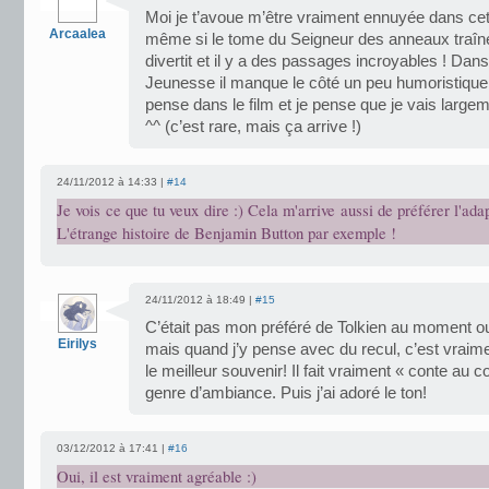
Moi je t’avoue m’être vraiment ennuyée dans cett
Arcaalea
même si le tome du Seigneur des anneaux traîne 
divertit et il y a des passages incroyables ! Dan
Jeunesse il manque le côté un peu humoristique q
pense dans le film et je pense que je vais largeme
^^ (c’est rare, mais ça arrive !)
24/11/2012 à 14:33 |
#14
Je vois ce que tu veux dire :) Cela m'arrive aussi de préférer l'adap
L'étrange histoire de Benjamin Button par exemple !
24/11/2012 à 18:49 |
#15
C’était pas mon préféré de Tolkien au moment ou
Eirilys
mais quand j’y pense avec du recul, c’est vraime
le meilleur souvenir! Il fait vraiment « conte au co
genre d’ambiance. Puis j’ai adoré le ton!
03/12/2012 à 17:41 |
#16
Oui, il est vraiment agréable :)