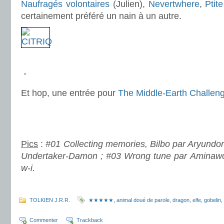
Naufragés volontaires
(Julien),
Nevertwhere
,
Ptit
certainement préféré un nain à un autre.
.
.
Et hop, une entrée pour
The Middle-Earth Challen
.
.
Pics
:
#01 Collecting memories, Bilbo par Aryundom
Undertaker-Damon ; #03 Wrong tune par Aminawol
w-i.
.
TOLKIEN J.R.R.
★★★★★
,
animal doué de parole
,
dragon
,
elfe
,
gobelin
,
Commenter
Trackback