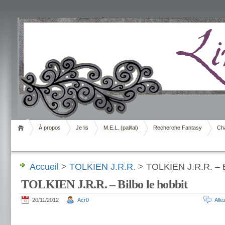
Livrement
À propos
Je lis
M.E.L. (pal/lal)
Recherche Fantasy
Cha
Accueil
>
TOLKIEN J.R.R.
> TOLKIEN J.R.R. – Bi
TOLKIEN J.R.R. – Bilbo le hobbit
20/11/2012
Acr0
All
.