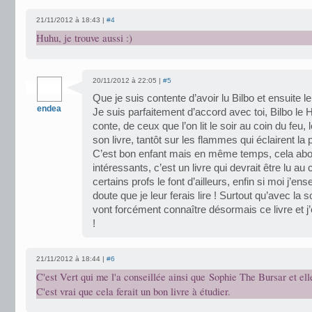
21/11/2012 à 18:43 |
#4
Huhu, je trouve aussi :)
20/11/2012 à 22:05 |
#5
Que je suis contente d’avoir lu Bilbo et ensuite
endea
Je suis parfaitement d’accord avec toi, Bilbo le H
conte, de ceux que l’on lit le soir au coin du feu, 
son livre, tantôt sur les flammes qui éclairent la 
C’est bon enfant mais en même temps, cela ab
intéressants, c’est un livre qui devrait être lu a
certains profs le font d’ailleurs, enfin si moi j’en
doute que je leur ferais lire ! Surtout qu’avec la s
vont forcément connaître désormais ce livre et j’e
!
21/11/2012 à 18:44 |
#6
C'est Vert qui me l'a conseillée ainsi que Sophie The Bursar et elle
C'est vrai que cela ferait un bon livre à étudier.