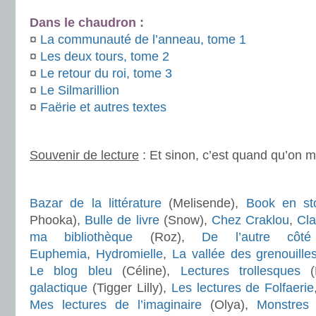
Dans le chaudron :
¤
La communauté de l’anneau, tome 1
¤
Les deux tours, tome 2
¤
Le retour du roi, tome 3
¤
Le Silmarillion
¤
Faërie et autres textes
.
Souvenir de lecture
: Et sinon, c’est quand qu’on 
.
Bazar de la littérature
(Melisende),
Book en st
Phooka),
Bulle de livre
(Snow),
Chez Craklou
,
Cla
ma bibliothèque
(Roz),
De l’autre côté
Euphemia
,
Hydromielle
,
La vallée des grenouill
Le blog bleu
(Céline),
Lectures trollesques
(P
galactique
(Tigger Lilly),
Les lectures de Folfaerie
Mes lectures de l’imaginaire
(Olya),
Monstres 