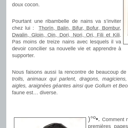
doux cocon.
.
Pourtant une ribambelle de nains va s’inviter
chez lui :
Thorïn, Balin, Bifur, Bofur, Bombur,
Dwalin, Gloin, Oin, Dori, Nori, Ori, Fili et Kili
.
Pas moins de treize nains avec lesquels il va
devoir concilier sa nouvelle vie et apprendre à
supporter.
.
Nous faisons aussi la rencontre de beaucoup de
trolls, animaux qui parlent, dragons, magiciens, 
aigles, araignées géantes ainsi que Gollum et Beo
faune est… diverse.
.
.
)°º•.
Comment ne
premières pages