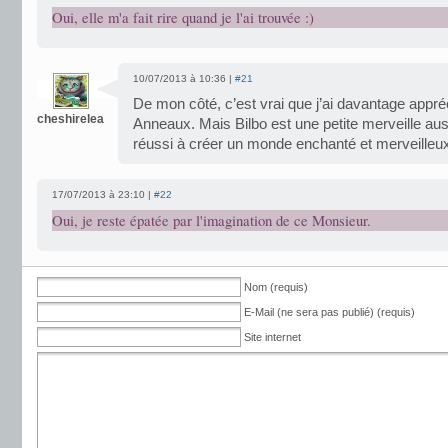
Oui, elle m'a fait rire quand je l'ai trouvée :)
10/07/2013 à 10:36 |
#21
De mon côté, c’est vrai que j’ai davantage appr
cheshirelea
Anneaux. Mais Bilbo est une petite merveille au
réussi à créer un monde enchanté et merveilleux
17/07/2013 à 23:10 |
#22
Oui, je reste épatée par l'imagination de ce Monsieur.
Nom (requis)
E-Mail (ne sera pas publié) (requis)
Site internet