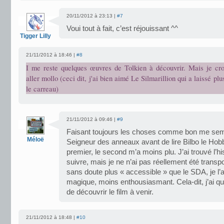
20/11/2012 à 23:13 |
#7
Voui tout à fait, c’est réjouissant ^^
Tigger Lilly
21/11/2012 à 18:46 |
#8
I me reste quelques œuvres de Tolkien à découvrir. Mais je cro
aller mollo (ceci dit, j'ai bien aimé Le Silmarillion qui a laissé plu
le carreau)
21/11/2012 à 09:46 |
#9
Faisant toujours les choses comme bon me sembl
Méloë
Seigneur des anneaux avant de lire Bilbo le Hobb
premier, le second m’a moins plu. J’ai trouvé l’h
suivre, mais je ne n’ai pas réellement été transp
sans doute plus « accessible » que le SDA, je l’
magique, moins enthousiasmant. Cela-dit, j’ai 
de découvrir le film à venir.
21/11/2012 à 18:48 |
#10