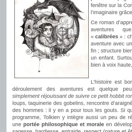
fenêtre sur la C
l’imaginaire grâc
Ce roman d’appre
aventures qu
«
calibrées
» : c
aventure avec un
fin ; structure bi
un enfant. Surtout
bien à voix haut
.
L’histoire est b
déroulement des aventures est quelque peu
simplement réjouissant de suivre ce petit hobbit r
loups, taquinerie des gobelins, rencontre d’araign
des hommes : il y en a pour tous les gouts. Si q
programme, Tolkien y intègre aussi un peu de réf
une
portée philosophique et morale
en dévelop
sagesse, hardiesse, entraide, respect (nature et êtr