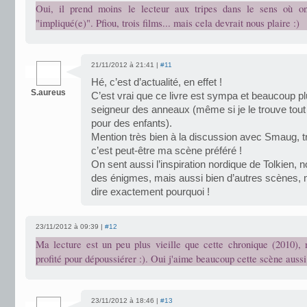
Oui, il prend moins le lecteur aux tripes dans le sens où o
"impliqué(e)". Pfiou, trois films... mais cela devrait nous plaire :)
21/11/2012 à 21:41 |
#11
Hé, c’est d’actualité, en effet !
S.aureus
C’est vrai que ce livre est sympa et beaucoup plus
seigneur des anneaux (même si je le trouve tout
pour des enfants).
Mention très bien à la discussion avec Smaug, t
c’est peut-être ma scène préféré !
On sent aussi l’inspiration nordique de Tolkien, 
des énigmes, mais aussi bien d’autres scènes, 
dire exactement pourquoi !
23/11/2012 à 09:39 |
#12
Ma lecture est un peu plus vieille que cette chronique (2010), m
profité pour dépoussiérer :). Oui j'aime beaucoup cette scène aussi
23/11/2012 à 18:46 |
#13