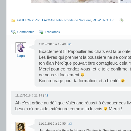
.
GUILLORY Rob
,
LAYMAN John
,
Ronds de Sorcière
,
ROWLING J.K.
Commenter
Trackback
11/12/2016 à 19:49 |
#1
Exactement !!! Papouiller les chats est la priori
Lupa
Les livres qui prennent la poussière ne se compt
ton élan héroïque pouvait être contagieux, cela m
Merci pour ce rendez-vous, et je te le confirme,
de nous si facilement
Bon courage pour ta formation, et à bientôt
11/12/2016 à 21:24 |
#2
Ah c’est grâce au défi que Valériane réussit à évacuer ces livre
besoin d’une aide extérieure comme tu le vois
Merci !
11/12/2016 à 19:55 |
#3