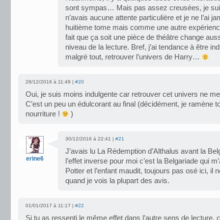
sont sympas… Mais pas assez creusées, je sui
n’avais aucune attente particulière et je ne l’a
huitième tome mais comme une autre expérience d
fait que ça soit une pièce de théâtre change au
niveau de la lecture. Bref, j’ai tendance à être ind
malgré tout, retrouver l’univers de Harry…
28/12/2016 à 11:49 |
#20
Oui, je suis moins indulgente car retrouver cet univers ne me 
C’est un peu un édulcorant au final (décidément, je ramène to
nourriture !
)
30/12/2016 à 22:41 |
#21
J’avais lu La Rédemption d’Althalus avant la Belg
erine6
l’effet inverse pour moi c’est la Belgariade qui m
Potter et l’enfant maudit, toujours pas osé ici, i
quand je vois la plupart des avis.
01/01/2017 à 11:17 |
#22
Si tu as ressenti le même effet dans l’autre sens de lecture, 