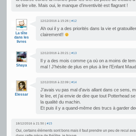
se lire vite. Mais oui, le manque d’inventivité est flagrant !
12/12/2016 à 15:26 |
#12
Ah oui il y a des priorités dans la vie et gratouill
La tête
clairement!!
dans les
livres
12/12/2016 à 20:21 |
#13
Il y a des mois comme ça où on a moins de temps
Shaya
mal ! J’hésite de plus en plus à lire l’Enfant Mau
12/12/2016 à 22:09 |
#14
J’avais vu pas mal d’avis allant dans ce sens, 
Elessar
le lire, et j’ai envie de dire que tout Potterhead se 
la qualité du machin.
Et puis il y a quand-même des trucs à garder de
18/12/2016 à 21:50 |
#15
Oui, certains éléments sont bons mais il faut prendre un peu de recul av
dans cette pièce de théâtre, je trouve.