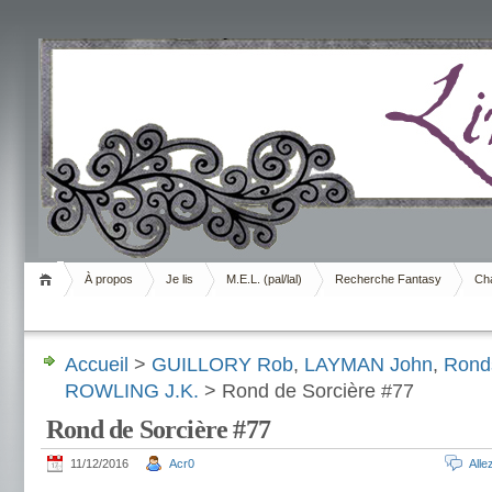
Livrement
À propos
Je lis
M.E.L. (pal/lal)
Recherche Fantasy
Cha
Accueil
>
GUILLORY Rob
,
LAYMAN John
,
Ronds
ROWLING J.K.
> Rond de Sorcière #77
Rond de Sorcière #77
11/12/2016
Acr0
All