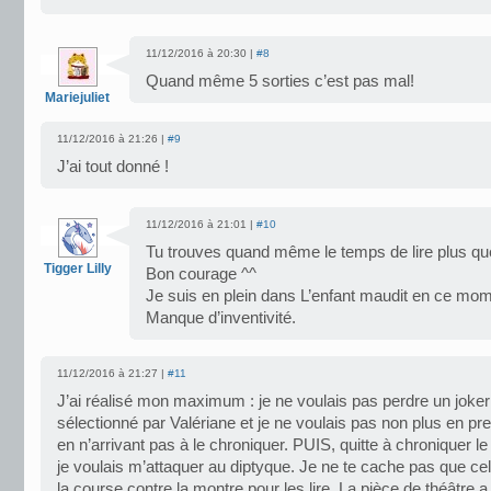
11/12/2016 à 20:30 |
#8
Quand même 5 sorties c’est pas mal!
Mariejuliet
11/12/2016 à 21:26 |
#9
J’ai tout donné !
11/12/2016 à 21:01 |
#10
Tu trouves quand même le temps de lire plus que 
Tigger Lilly
Bon courage ^^
Je suis en plein dans L’enfant maudit en ce momen
Manque d’inventivité.
11/12/2016 à 21:27 |
#11
J’ai réalisé mon maximum : je ne voulais pas perdre un joker s
sélectionné par Valériane et je ne voulais pas non plus en pr
en n’arrivant pas à le chroniquer. PUIS, quitte à chroniquer l
je voulais m’attaquer au diptyque. Je ne te cache pas que ce
la course contre la montre pour les lire. La pièce de théâtre a