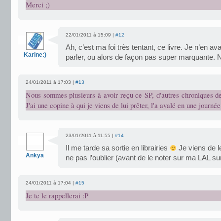
Merci ;)
22/01/2011 à 15:09 |
#12
Ah, c’est ma foi très tentant, ce livre. Je n’en 
Karine:)
parler, ou alors de façon pas super marquante. 
24/01/2011 à 17:03 |
#13
Nous sommes plusieurs à avoir reçu ce SP, d'autres chroniques dev
J'ai une copine à qui je viens de lui prêter, l'a avalé en une journée
23/01/2011 à 11:55 |
#14
Il me tarde sa sortie en librairies
Je viens de le
Ankya
ne pas l’oublier (avant de le noter sur ma LAL sur
24/01/2011 à 17:04 |
#15
Je te le rappellerai :P