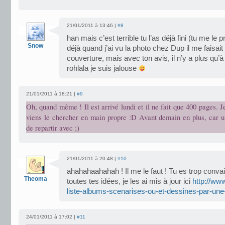
21/01/2011 à 13:46 |
#8
han mais c’est terrible tu l’as déjà fini (tu me le p
Snow
déjà quand j’ai vu la photo chez Dup il me faisait 
couverture, mais avec ton avis, il n’y a plus qu’
rohlala je suis jalouse
21/01/2011 à 18:21 |
#9
Oh, quand même ! Il est arrivé lundi et il ne fait que 400 pages. Je
viens le chercher en main propre :D Avant demain en plus, car u
de repartir avec ;)
21/01/2011 à 20:48 |
#10
ahahahaahahah ! Il me le faut ! Tu es trop conva
Theoma
toutes tes idées, je les ai mis à jour ici
http://ww
liste-albums-scenarises-ou-et-dessines-par-u
24/01/2011 à 17:02 |
#11