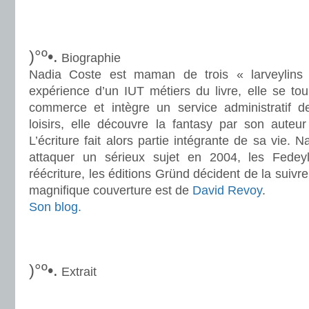
.
.
)°º•.
Biographie
Nadia Coste est maman de trois « larveylins
expérience d’un IUT métiers du livre, elle se to
commerce et intègre un service administratif 
loisirs, elle découvre la fantasy par son auteu
L’écriture fait alors partie intégrante de sa vie
attaquer un sérieux sujet en 2004, les Fedey
réécriture, les éditions Gründ décident de la suivr
magnifique couverture est de
David Revoy
.
Son blog.
.
.
)°º•.
Extrait
.