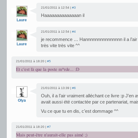
21/01/2011 à 12:54 |
#3
Haaaaaaaaaaaaaan il
Laure
21/01/2011 à 12:54 |
#4
je recommence … Hannnnnnnnnnnnnnn il a l’air bi
Laure
très vite très vite ^^
21/01/2011 à 18:20 |
#5
Et c'est là que la poste m*rde... :D
21/01/2011 à 13:39 |
#6
Ouh, il a l’air vraiment alléchant ce livre :p J’en
Olya
avait aussi été contactée par ce partenariat, mai
Vu ce que tu en dis, c’est dommage ^^
21/01/2011 à 18:20 |
#7
Mais peut-être n'aurait-elle pas aimé ;)