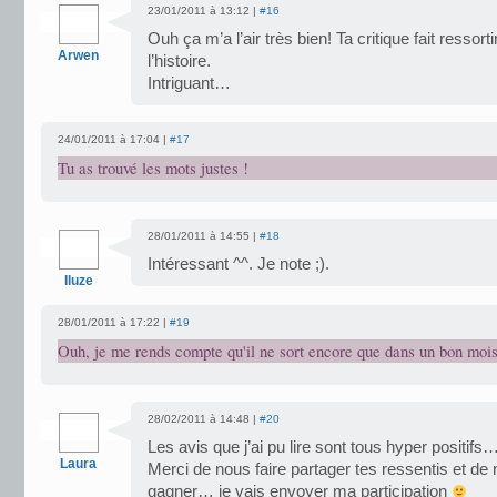
23/01/2011 à 13:12 |
#16
Ouh ça m’a l’air très bien! Ta critique fait ressort
Arwen
l’histoire.
Intriguant…
24/01/2011 à 17:04 |
#17
Tu as trouvé les mots justes !
28/01/2011 à 14:55 |
#18
Intéressant ^^. Je note ;).
Iluze
28/01/2011 à 17:22 |
#19
Ouh, je me rends compte qu'il ne sort encore que dans un bon mois
28/02/2011 à 14:48 |
#20
Les avis que j’ai pu lire sont tous hyper positifs… 
Laura
Merci de nous faire partager tes ressentis et de
gagner… je vais envoyer ma participation