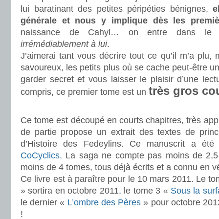
lui baratinant des petites péripéties bénignes,
e
générale et nous y implique dès les premi
naissance de Cahyl… on entre dans l
irrémédiablement à lui
.
J’aimerai tant vous décrire tout ce qu’il m’a plu, m
savoureux, les petits plus où se cache peut-être un
garder secret et vous laisser le plaisir d’une lect
très gros c
compris, ce premier tome est un
.
Ce tome est découpé en courts chapitres, très ap
de partie propose un extrait des textes de princ
d’Histoire des Fedeylins. Ce manuscrit a été b
CoCyclics.
La saga ne compte pas moins de 2,5 m
moins de 4 tomes, tous déjà écrits et a connu en vé
Ce livre est à paraître pour le 10 mars 2011. Le t
» sortira en octobre 2011, le tome 3 «
Sous la sur
le dernier «
L’ombre des Pères
» pour octobre 2012. 
!