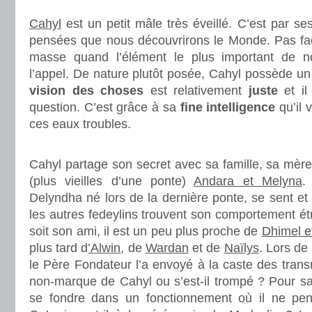
.
Cahyl
est un petit mâle très éveillé. C’est par se
pensées que nous découvrirons le Monde. Pas fac
masse quand l’élément le plus important de n
l’appel. De nature plutôt posée, Cahyl possède u
vision des choses
est relativement
juste
et il
question. C’est grâce à sa
fine intelligence
qu’il 
ces eaux troubles.
.
Cahyl partage son secret avec sa famille, sa mèr
(plus vieilles d’une ponte)
Andara et Melyna
.
Delyndha né lors de la dernière ponte, se sent et 
les autres fedeylins trouvent son comportement é
soit son ami, il est un peu plus proche de
Dhimel e
plus tard d
’Alwin
, de
Wardan
et de
Naïlys
. Lors de
le Père Fondateur l’a envoyé à la caste des transm
non-marque de Cahyl ou s’est-il trompé ? Pour sa
se fondre dans un fonctionnement où il ne pen