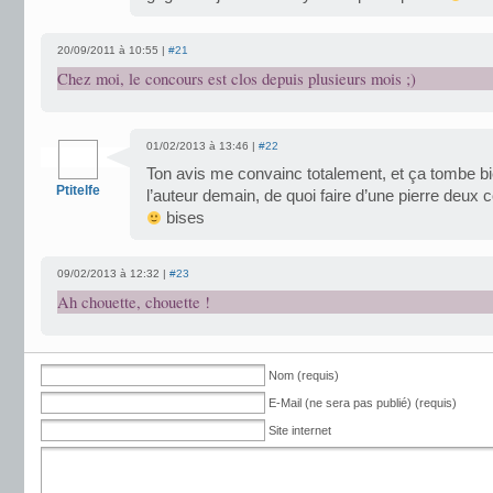
20/09/2011 à 10:55 |
#21
Chez moi, le concours est clos depuis plusieurs mois ;)
01/02/2013 à 13:46 |
#22
Ton avis me convainc totalement, et ça tombe bie
Ptitelfe
l’auteur demain, de quoi faire d’une pierre deux 
bises
09/02/2013 à 12:32 |
#23
Ah chouette, chouette !
Nom (requis)
E-Mail (ne sera pas publié) (requis)
Site internet