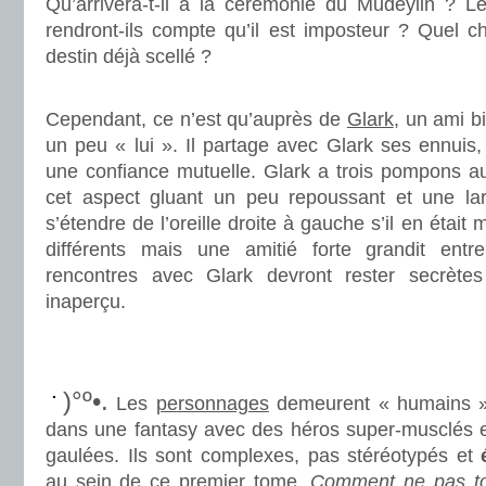
Qu’arrivera-t-il à la cérémonie du Mudeylin ? 
rendront-ils compte qu’il est imposteur ? Quel ch
destin déjà scellé ?
.
Cependant, ce n’est qu’auprès de
Glark
, un ami b
un peu « lui ». Il partage avec Glark ses ennuis, 
une confiance mutuelle. Glark a trois pompons au
cet aspect gluant un peu repoussant et une lar
s’étendre de l’oreille droite à gauche s’il en était
différents mais une amitié forte grandit ent
rencontres avec Glark devront rester secrète
inaperçu.
.
.
)°º•.
Les
personnages
demeurent « humains 
dans une fantasy avec des héros super-musclés e
gaulées. Ils sont complexes, pas stéréotypés et
au sein de ce premier tome.
Comment ne pas to