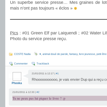
Un superbe service presse… Mes graines de lotu
mais n’ont pas toujours « éclos »
.
.
Pics
: #01 Green Elf par Laiquendi ; #02 Water Lily
Photo du service presse reçu.
.
COSTE Nadia
♥
,
animal doué de parole
,
fantasy
,
livre jeunesse
,
petit être
Commenter
Trackback
21/01/2011 à 12:17 |
#1
Rhooooooooooo, je vais envier Dup qui a reçu ce l
Phooka
21/01/2011 à 12:33 |
#2
Tu ne peux pas lui piquer le livre ? :p