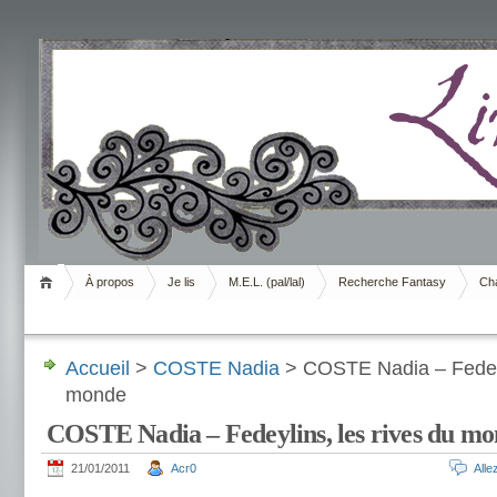
Livrement
À propos
Je lis
M.E.L. (pal/lal)
Recherche Fantasy
Cha
Accueil
>
COSTE Nadia
> COSTE Nadia – Fedeyl
monde
COSTE Nadia – Fedeylins, les rives du m
21/01/2011
Acr0
All