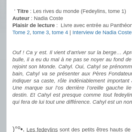
.
Titre
: Les rives du monde (Fedeylins, tome 1)
Auteur
: Nadia Coste
Plaisir de lecture
:
Livre avec entrée au Panthéo
Tome 2
,
tome 3
,
tome 4
|
Interview de Nadia Coste
.
Ouf ! Ca y est. Il vient d’arriver sur la berge… A
bulle, il a eu du mal à ne pas se noyer au fond de
rejoint son Monde. Cahyl. Oui, Cahyl se prénomme
bain, Cahyl va se présenter aux Pères Fondateurs
indiquer sa caste, rôle indéniablement important 
Une marque sur l’os derrière l’oreille gauche li
destin. Et Cahyl est presque comme tout fedeylin
qui fera de lui tout une différence. Cahyl est un n
.
.
)°º•.
Les fedeylins
sont des petits êtres hauts de