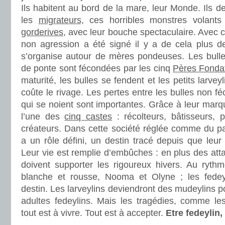
Ils habitent au bord de la mare, leur Monde. Ils d
les
migrateurs,
ces horribles monstres volants 
gorderives,
avec leur bouche spectaculaire. Avec c
non agression a été signé il y a de cela plus d
s’organise autour de mères pondeuses. Les bulle
de ponte sont fécondées par les cinq
Pères Fonda
maturité, les bulles se fendent et les petits larvey
coûte le rivage. Les pertes entre les bulles non fé
qui se noient sont importantes. Grâce à leur marqu
l’une des
cinq castes
: récolteurs, bâtisseurs, p
créateurs. Dans cette société réglée comme du p
a un rôle défini, un destin tracé depuis que leu
Leur vie est remplie d’embûches : en plus des atta
doivent supporter les rigoureux hivers. Au ryth
blanche et rousse, Nooma et Olyne ; les fedeyl
destin. Les larveylins deviendront des mudeylins po
adultes fedeylins. Mais les tragédies, comme le
tout est à vivre. Tout est à accepter.
Etre fedeylin,