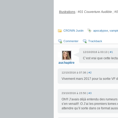
.
Illustrations
:
#01 Couverture Audible ; #0
.
.
CRONIN Justin
apocalypse
,
vampi
Commenter
Trackback
12/10/2016 à 03:13 |
#1
C’est vrai que cette lect
auchapitre
12/10/2016 à 07:36 |
#2
Vivement mars 2017 pour la sortie VF 
23/10/2016 à 15:50 |
#3
Oh!!! J’avais déjà entendu des rumeurs
s’en venait!! :O J’ai les premiers tomes 
attendre qu’il sorte dans ce format auss