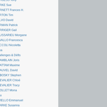
RGESS Tony
RKE Sue
RNETT Frances H.
RTON Tim
LVO David
RMAN Patrick
RRIGER Gail
USSARIEU Morgane
VALLO Francesca
COLI Nicoletta
ka
llenges & Défis
AMBLAIN Joris
ATTAM Maxime
AUVEL David
BOSKY Stephen
EVALIER Chloé
EVALIER Tracy
OLLET Mona
ou
VIELLO Emmanuel
ARKE Susanna