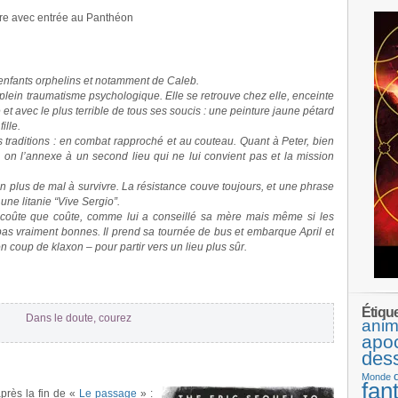
re avec entrée au Panthéon
enfants orphelins et notamment de Caleb.
plein traumatisme psychologique. Elle se retrouve chez elle, enceinte
 et avec le plus terrible de tous ses soucis : une peinture jaune pétard
ille.
es traditions : en combat rapproché et au couteau. Quant à Peter, bien
 on l’annexe à un second lieu qui ne lui convient pas et la mission
 plus de mal à survivre. La résistance couve toujours, et une phrase
une litanie “Vive Sergio”.
 coûte que coûte, comme lui a conseillé sa mère mais même si les
as vraiment bonnes. Il prend sa tournée de bus et embarque April et
on coup de klaxon – pour partir vers un lieu plus sûr.
Étiqu
Dans le doute, courez
anim
apo
des
Monde
fan
près la fin de «
Le passage
» :