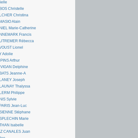
ielle
OS Christelle
LCHER Christina
MASIO Alain
IEL Marie-Catherine
NNEMARK Francis
UTREMER Rébecca
VOUST Lionel
 Adolie
PINS Arthur
 VIGAN Delphine
BATS Jeanne-A
LANEY Joseph
LAUNAY Thalyssa
LERM Philippe
IS Sylvie
PARIS Jean-Luc
SIENNE Stéphane
SPLECHIN Marie
THAN Isabelle
AZ CANALES Juan