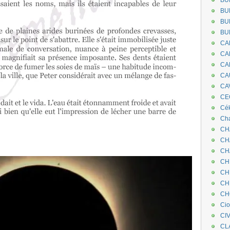
BU
BU
BU
BU
CA
CA
CA
CA
CA
CEC
Cé
Cha
CH
CH
CH
CH
CH
CH
CH
Ci
CI
CL