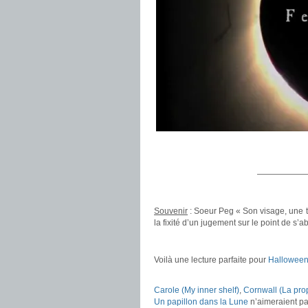
.
.
——————
.
Souvenir
: Soeur Peg « Son visage, une t
la fixité d’un jugement sur le point de s’ab
.
Voilà une lecture parfaite pour
Hallowee
.
Carole (My inner shelf)
,
Cornwall (La pro
Un papillon dans la Lune
n’aimeraient pas