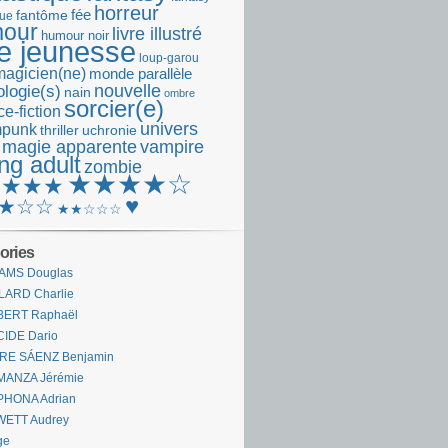
horreur
fantôme
fée
que
our
livre illustré
humour noir
re jeunesse
loup-garou
magicien(ne)
monde parallèle
nouvelle
logie(s)
nain
ombre
sorcier(e)
e-fiction
univers
mpunk
thriller
uchronie
 magie apparente
vampire
ng adult
zombie
★★★★☆
★★★★
♥
★☆☆
★★☆☆☆
ories
AMS Douglas
LARD Charlie
BERT Raphaël
CIDE Dario
IRE SÁENZ Benjamin
MANZA Jérémie
PHONA Adrian
WETT Audrey
ge