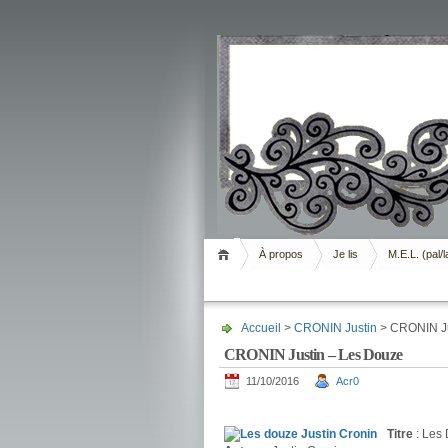
Livrement
À propos
Je lis
M.E.L. (pal/l
Accueil
>
CRONIN Justin
> CRONIN Ju
CRONIN Justin – Les Douze
11/10/2016
Acr0
.
Titre
: Les 