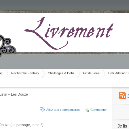
al)
Recherche Fantasy
Challenges & Défis
Fin de Série
Défi Valériacr0
stin – Les Douze
Allez aux commentaires
Commenter
Douze (Le passage, tome 2)
Je lis