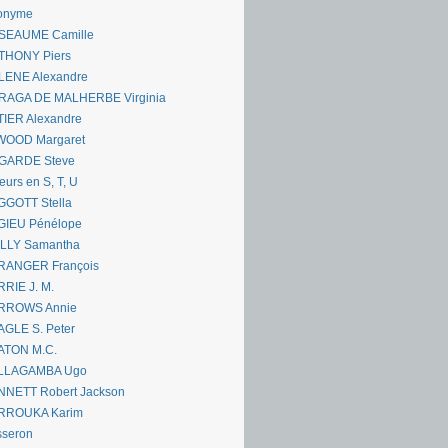
onyme
SEAUME Camille
THONY Piers
LENE Alexandre
RAGA DE MALHERBE Virginia
IER Alexandre
WOOD Margaret
GARDE Steve
eurs en S, T, U
GGOTT Stella
GIEU Pénélope
ILLY Samantha
RANGER François
RIE J. M.
RROWS Annie
GLE S. Peter
ATON M.C.
LLAGAMBA Ugo
NNETT Robert Jackson
RROUKA Karim
sseron