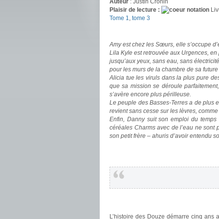
Auteur
: Justin Cronin
Plaisir de lecture :
Liv
Tome 1
,
tome 3
.
Amy est chez les Sœurs, elle s’occupe d’
Lila Kyle est retrouvée aux Urgences, en 
jusqu’aux yeux, sans eau, sans électricité
pour les murs de la chambre de sa future f
Alicia tue les viruls dans la plus pure d
que sa mission se déroule parfaitement,
s’avère encore plus périlleuse.
Le peuple des Basses-Terres a de plus en
revient sans cesse sur les lèvres, comme 
Enfin, Danny suit son emploi du temps
céréales Charms avec de l’eau ne sont p
son petit frère – ahuris d’avoir entendu s
.
.
.
.
L’histoire des Douze démarre cinq ans a