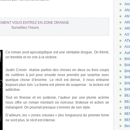
An
AN
AN
AR
EMENT VOUS ENTREZ EN ZONE ORANGE
Surveillez l’heure.
AR
AST
AT
AU
Ce roman post apocalyptique est une véritable drogue. On frémit,
Aut
on tremble et on crie à la victoire.
BA
.
BA
Justin Cronin réalise parfois des choses en deux ou trois coups
BA
de cuillères à pot pour ensuite nous prendre par surprise avec
BA
quelque chose d’énorme. Le récit est dense, il nous entraine
BAR
toujours plus loin. La trame est pleine de suspense : la lecture est
BA
addictive.
BEA
Tout en finesse et en justesse, l’auteur par une plume acérée
BE
nous offre un roman mordant où noirceur, tristesse et action se
mélangent. On pourrait presque s’enivrer de son style.
BE
BE
D’ailleurs, les « zones creuses » (les longueurs) du premier tome
BE
ne sont plus, le récit est intense.
.
Be