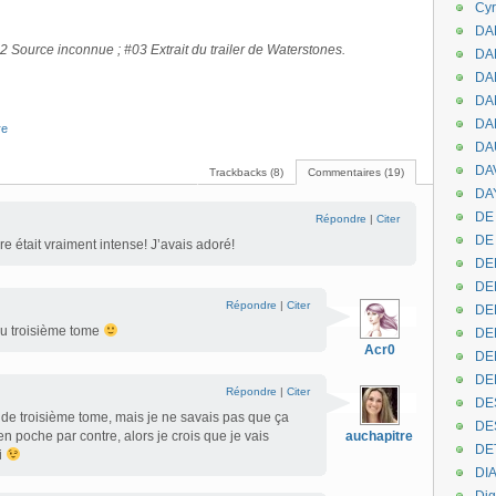
Cyr
DAB
2 Source inconnue ; #03 Extrait du trailer de Waterstones.
DA
DA
DAN
DA
re
DA
DA
Trackbacks (8)
Commentaires (19)
DAY
DE 
Répondre
|
Citer
DE
ure était vraiment intense! J’avais adoré!
DE
DE
Répondre
|
Citer
DE
du troisième tome
DE
Acr0
DEN
DE
Répondre
|
Citer
DE
 de troisième tome, mais je ne savais pas que ça
DE
en poche par contre, alors je crois que je vais
auchapitre
DE
i
DI