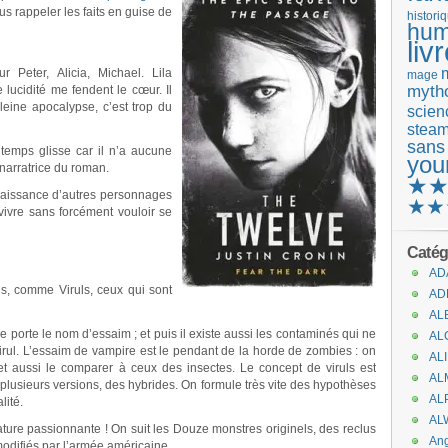
ous rappeler les faits en guise de
histori
hum
liv
r Peter, Alicia, Michael. Lila
mage
mytho
e lucidité me fendent le cœur. Il
leine apocalypse, c’est trop du
scienc
stea
sans
e temps glisse car il n’a aucune
you
 narratrice du roman.
★
naissance d’autres personnages
★★
vivre sans forcément vouloir se
Catég
AD
us, comme Viruls, ceux qui sont
AD
AL
e porte le nom d’essaim ; et puis il existe aussi les contaminés qui ne
AL
rul. L’essaim de vampire est le pendant de la horde de zombies : on
AL
et aussi le comparer à ceux des insectes. Le concept de viruls est
AL
 plusieurs versions, des hybrides. On formule très vite des hypothèses
AL
lité.
AL
ture passionnante ! On suit les Douze monstres originels, des reclus
An
modifiés par l’armée américaine.