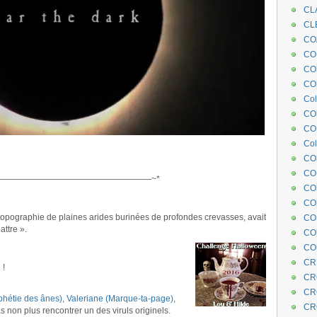
CL
CL
CO
COE
CO
COL
Col
CO
CO
Col
CO
CO
——————————————————~*
CO
CO
opographie de plaines arides burinées de profondes crevasses, avait
CO
attre ».
CO
CO
CR
n
!
CR
CR
phétie des ânes)
,
Valeriane (Marque-ta-page)
,
CR
 non plus rencontrer un des viruls originels.