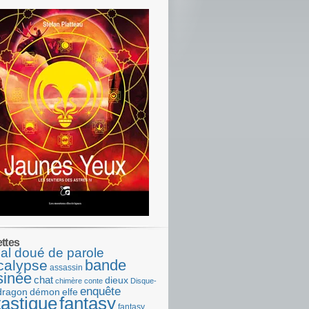
ettes
al doué de parole
bande
calypse
assassin
sinée
chat
dieux
chimère
conte
Disque-
enquête
dragon
démon
elfe
tastique
fantasy
fantasy