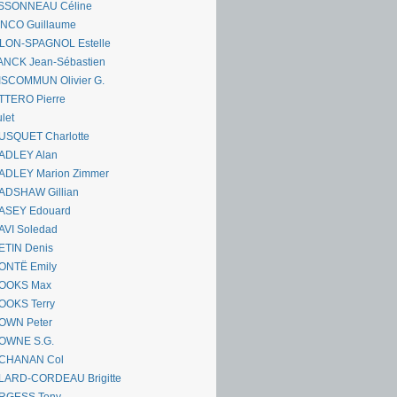
SSONNEAU Céline
ANCO Guillaume
LLON-SPAGNOL Estelle
ANCK Jean-Sébastien
ISCOMMUN Olivier G.
TTERO Pierre
let
USQUET Charlotte
ADLEY Alan
ADLEY Marion Zimmer
ADSHAW Gillian
ASEY Edouard
AVI Soledad
ETIN Denis
ONTË Emily
OOKS Max
OOKS Terry
OWN Peter
OWNE S.G.
CHANAN Col
LARD-CORDEAU Brigitte