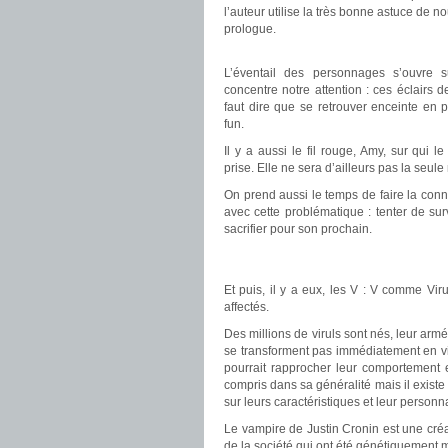
l’auteur utilise la très bonne astuce de n
prologue.
.
L’éventail des personnages s’ouvre su
concentre notre attention : ces éclairs d
faut dire que se retrouver enceinte en p
fun.
Il y a aussi le fil rouge, Amy, sur qui l
prise. Elle ne sera d’ailleurs pas la seule
On prend aussi le temps de faire la con
avec cette problématique : tenter de sur
sacrifier pour son prochain.
.
.
Et puis, il y a eux, les V : V comme Vir
affectés.
Des millions de viruls sont nés, leur armé
se transforment pas immédiatement en vi
pourrait rapprocher leur comportement 
compris dans sa généralité mais il existe
sur leurs caractéristiques et leur personna
Le vampire de Justin Cronin est une créa
de la société qui ont été génétiquement 