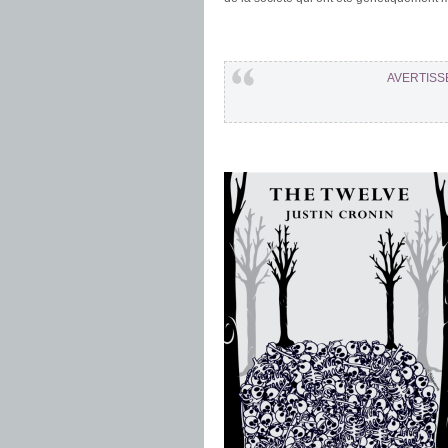
.
.
AVERTISS
.
.