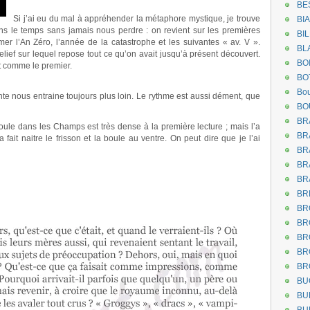
.
BE
Si j’ai eu du mal à appréhender la métaphore mystique, je trouve
BI
ns le temps sans jamais nous perdre : on revient sur les premières
BI
l’An Zéro, l’année de la catastrophe et les suivantes « av. V ».
BL
relief sur lequel repose tout ce qu’on avait jusqu’à présent découvert.
BO
t comme le premier.
BO
Bou
nte nous entraine toujours plus loin. Le rythme est aussi dément, que
BO
BR
roule dans les Champs est très dense à la première lecture ; mais l’a
BR
 fait naitre le frisson et la boule au ventre. On peut dire que je l’ai
BR
BR
BR
BR
BR
BR
BR
BR
BR
BU
BU