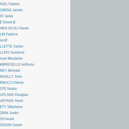
AVEL Fabien
EMENS James
AT Janik
 David B.
HEN-SCALI Sarah
IN Fabrice
lectif
LLETTE Xavier
LLINS Suzanne
onel Moutarde
MBREXELLE Anthony
NEY Michael
NNOLLY John
RBUCCI Pierre
STE Nadia
UPLAND Douglas
URTADE Henri
ETY Stéphane
ONIN Justin
OS Anaïs
OSSAN Sarah