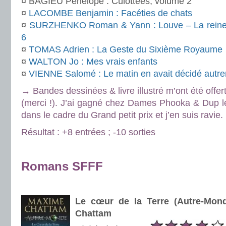
¤ BAGIEU Pénélope : Culottées, volume 2
¤
LACOMBE Benjamin : Facéties de chats
¤
SURZHENKO Roman & Yann : Louve – La reine d
6
¤
TOMAS Adrien : La Geste du Sixième Royaume
¤
WALTON Jo : Mes vrais enfants
¤
VIENNE Salomé : Le matin en avait décidé autr
→ Bandes dessinées & livre illustré m’ont été offe
(merci !). J’ai gagné chez Dames Phooka & Dup 
dans le cadre du Grand petit prix et j’en suis ravie.
Résultat : +8 entrées ; -10 sorties
.
Romans SFFF
.
Le cœur de la Terre (Autre-Mon
Chattam