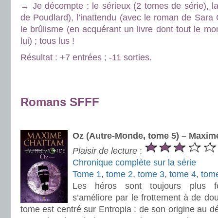
→ Je décompte : le sérieux (2 tomes de série), la
de Poudlard), l’inattendu (avec le roman de Sara 
le brûlisme (en acquérant un livre dont tout le m
lui) ; tous lus !
Résultat : +7 entrées ; -11 sorties.
.
.
Romans SFFF
.
Oz (Autre-Monde, tome 5) – Maxim
Plaisir de lecture
:
Chronique complète sur la série
Tome 1
,
tome 2
,
tome 3
,
tome 4
,
tom
Les héros sont toujours plus for
s’améliore par le frottement à de d
tome est centré sur Entropia : de son origine au d