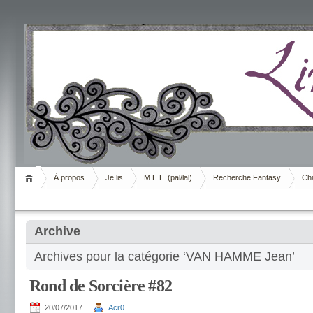
Livrement
À propos
Je lis
M.E.L. (pal/lal)
Recherche Fantasy
Cha
Archive
Archives pour la catégorie ‘VAN HAMME Jean’
Rond de Sorcière #82
20/07/2017
Acr0