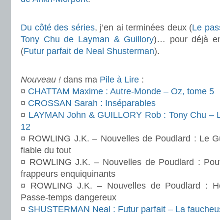
.
Du côté des séries
, j’en ai terminées deux (
Le pas
Tony Chu de Layman & Guillory
)… pour déjà e
(
Futur parfait de Neal Shusterman
).
.
Nouveau !
dans ma
Pile à Lire
:
¤
CHATTAM Maxime : Autre-Monde – Oz, tome 5
¤
CROSSAN Sarah : Inséparables
¤
LAYMAN John & GUILLORY Rob : Tony Chu – Le
12
¤ ROWLING J.K. – Nouvelles de Poudlard : Le Gu
fiable du tout
¤ ROWLING J.K. – Nouvelles de Poudlard : Pouvoi
frappeurs enquiquinants
¤ ROWLING J.K. – Nouvelles de Poudlard : Hér
Passe-temps dangereux
¤
SHUSTERMAN Neal : Futur parfait – La faucheu