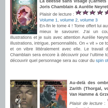
La déesse sans visage (Carnets 
Joris Chamblain & Aurélie Neyret
Plaisir de lecture :
Volume 1
,
volume 2
,
volume 3
En-fin le tome 4 ! Tome offert lui aus
mieux le savourer. J’ai un c
illustrations et je suis avec attention Aurélie Neyr
illustrations, intrigue, personnalités. On « vit » c
et on vibre littéralement avec elle. Le travai
Chamblain sera encore à découvrir pour l’ultime 
découvrir quel personnage sera au cœur du
spin o
.
.
Au-delà des ombr
Zarith (Thorgal, 
Van Hamme & Grze
Plaisir de lecture
: