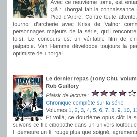
Avec ce neuvième tome, est enta
Qâ : Thorgal fait la connaissance 
Pied d’Arbre. Contre toute attente,
tournoi d’archerie avec Kriss de Valnor com
personnages majeurs de la série, qu’il rencontre
fois). Le concours est un véritable film de c
palpable. Van Hamme développe toujours la per
optimiste de Thorgal.
.
.
Le dernier repas (Tony Chu, volu
Rob Guillory
Plaisir de lecture
:
Chronique complète sur la série
Volumes
1
,
2
,
3
,
4
,
5
,
6
,
7
,
8
,
9
,
10
,
1
Et voilà, ce douzième opus clôt la 
suivons ce flic cibopathe dans un univers loufoque,
Il demeure un fil rouge plus que soigné, agrément