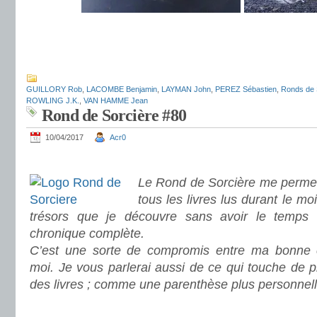
.
GUILLORY Rob
,
LACOMBE Benjamin
,
LAYMAN John
,
PEREZ Sébastien
,
Ronds de 
ROWLING J.K.
,
VAN HAMME Jean
Rond de Sorcière #80
10/04/2017
Acr0
.
Le Rond de Sorcière me permet
tous les livres lus durant le mo
trésors que je découvre sans avoir le temps
chronique complète.
C’est une sorte de compromis entre ma bonne c
moi. Je vous parlerai aussi de ce qui touche de 
des livres ; comme une parenthèse plus personnell
.