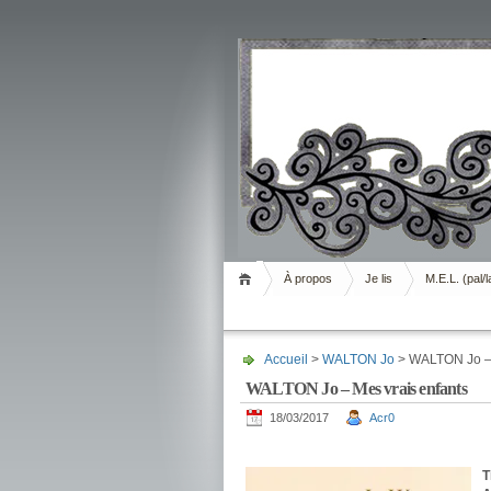
Livrement
À propos
Je lis
M.E.L. (pal/l
Accueil
>
WALTON Jo
> WALTON Jo – 
WALTON Jo – Mes vrais enfants
18/03/2017
Acr0
.
T