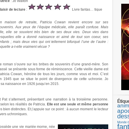
utrice
: Jo Walton
laisir de lecture
:
Livre fantas… tique
n maison de retraite, Patricia Cowan revient encore sur ses
ouvenirs. Aux yeux de l’équipe médicale, elle paraît confuse. Mais
lle, elle se souvient très bien de ses deux vies. Deux vies dans
esquelles elle a donné naissance et aimé de tout son coeur, ses
nfants ; mais deux vies qui ont tellement bifurqué l’une de l’autre :
aquelle a-t-elle vraiment vécue ?
e roman s’ouvre sur les bribes de souvenirs d’une grand-mère. Son
assé se présente sous forme de réminiscence. Cette vieille dame est
atricia Cowan, héroïne de tous les jours, comme vous et moi. C’est
n 1945 que se situe le point de divergence de cette uchronie. Jo
e sa naissance en 1926 jusqu’en 2015.
et Pat s’alternent, présentant une narration à la troisième personne.
Étiqu
selon les réalités de Patricia.
Elle est une seule et même personne
anim
es bien distinctes. Et j’appuie sur ce point : à aucun moment le lecteur
apo
ivers uchroniques.
des
Monde
fan
 possède une vie mariée morne, née