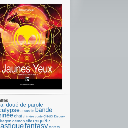
ettes
al doué de parole
bande
calypse
assassin
sinée
chat
dieux
chimère
conte
Disque-
enquête
dragon
démon
elfe
tastique
fantasy
fantasy