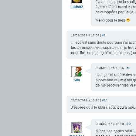
J’aime bien que tu souli
Lutin82
femme. C’est aussi comme
développées par l’auteur,
Merci pour le lien!
19/03/2017 à 17:08 |
#8
… et c’est sans doute pourquoi j’ai accr
les chroniques des copinautes : je trou
nous lire, notre blog n’existerait pas 
20/03/2017 à 12:16 |
#9
Haa, je l’ai repéré dès s
Sita
Morwenna qui m’a fait gra
de me procurer Mes Vra
20/03/2017 à 13:35 |
#10
J’espère qu’il te plaira autant qu’à moi, 
20/03/2017 à 15:10 |
#11
Mince t’en parles bien…