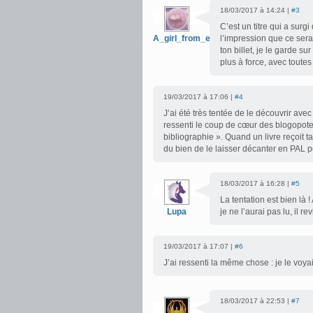
18/03/2017 à 14:24 |
#3
C’est un titre qui a sur
A_girl_from_earth
l’impression que ce sera
ton billet, je le garde 
plus à force, avec toutes
19/03/2017 à 17:06 |
#4
J’ai été très tentée de le découvrir avec 
ressenti le coup de cœur des blogopote
bibliographie ». Quand un livre reçoit t
du bien de le laisser décanter en PAL
18/03/2017 à 16:28 |
#5
La tentation est bien là !
Lupa
je ne l’aurai pas lu, il 
19/03/2017 à 17:07 |
#6
J’ai ressenti la même chose : je le voyai
18/03/2017 à 22:53 |
#7