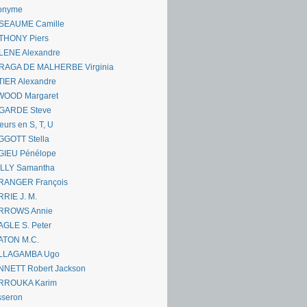
onyme
SEAUME Camille
THONY Piers
LENE Alexandre
RAGA DE MALHERBE Virginia
IER Alexandre
WOOD Margaret
GARDE Steve
eurs en S, T, U
GGOTT Stella
GIEU Pénélope
ILLY Samantha
RANGER François
RIE J. M.
RROWS Annie
GLE S. Peter
ATON M.C.
LLAGAMBA Ugo
NNETT Robert Jackson
RROUKA Karim
sseron