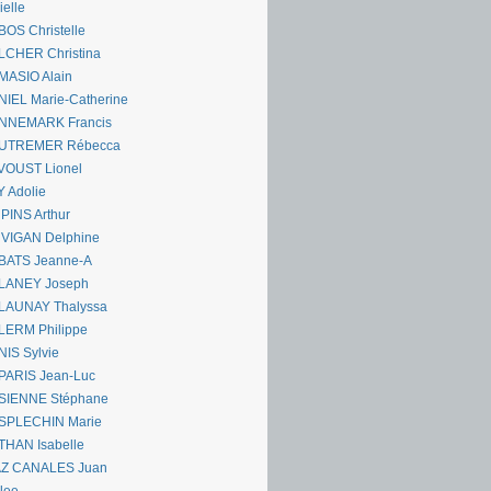
ielle
OS Christelle
LCHER Christina
MASIO Alain
IEL Marie-Catherine
NNEMARK Francis
UTREMER Rébecca
VOUST Lionel
 Adolie
PINS Arthur
 VIGAN Delphine
BATS Jeanne-A
LANEY Joseph
LAUNAY Thalyssa
LERM Philippe
IS Sylvie
PARIS Jean-Luc
SIENNE Stéphane
SPLECHIN Marie
THAN Isabelle
AZ CANALES Juan