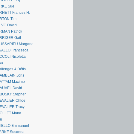
RGESS Tony
RKE Sue
RNETT Frances H.
RTON Tim
LVO David
RMAN Patrick
RRIGER Gail
USSARIEU Morgane
VALLO Francesca
COLI Nicoletta
ka
llenges & Défis
AMBLAIN Joris
ATTAM Maxime
AUVEL David
BOSKY Stephen
EVALIER Chloé
EVALIER Tracy
OLLET Mona
ou
VIELLO Emmanuel
ARKE Susanna