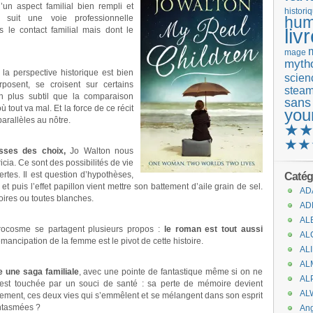
un aspect familial bien rempli et
histori
l, suit une voie professionnelle
hum
liv
s le contact familial mais dont le
mage
mytho
, la perspective historique est bien
scienc
posent, se croisent sur certains
stea
n plus subtil que la comparaison
sans
 tout va mal. Et la force de ce récit
you
arallèles au nôtre.
★
★★
esses des choix,
Jo Walton nous
cia. Ce sont des possibilités de vie
ertes. Il est question d’hypothèses,
Catég
t puis l’effet papillon vient mettre son battement d’aile grain de sel.
AD
oires ou toutes blanches.
AD
AL
ocosme se partagent plusieurs propos :
le roman est tout aussi
AL
émancipation de la femme est le pivot de cette histoire.
AL
AL
e une saga familiale
, avec une pointe de fantastique même si on ne
AL
ia est touchée par un souci de santé : sa perte de mémoire devient
AL
alement, ces deux vies qui s’emmêlent et se mélangent dans son esprit
antasmées ?
An