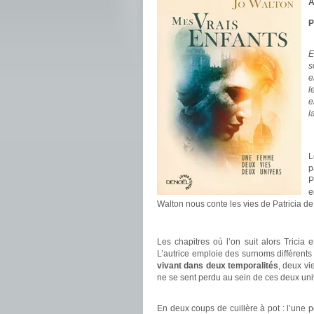
A
P
.
E
s
e
l
e
l
.
.
L
p
P
e
Walton nous conte les vies de Patricia d
.
Les chapitres où l’on suit alors Tricia 
L’autrice emploie des surnoms différents 
vivant dans deux temporalités
, deux vi
ne se sent perdu au sein de ces deux un
.
En deux coups de cuillère à pot : l’une