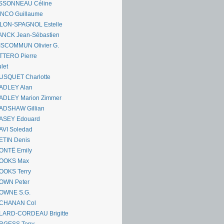
SSONNEAU Céline
ANCO Guillaume
LLON-SPAGNOL Estelle
ANCK Jean-Sébastien
ISCOMMUN Olivier G.
TTERO Pierre
let
USQUET Charlotte
ADLEY Alan
ADLEY Marion Zimmer
ADSHAW Gillian
ASEY Edouard
AVI Soledad
ETIN Denis
ONTË Emily
OOKS Max
OOKS Terry
OWN Peter
OWNE S.G.
CHANAN Col
LARD-CORDEAU Brigitte