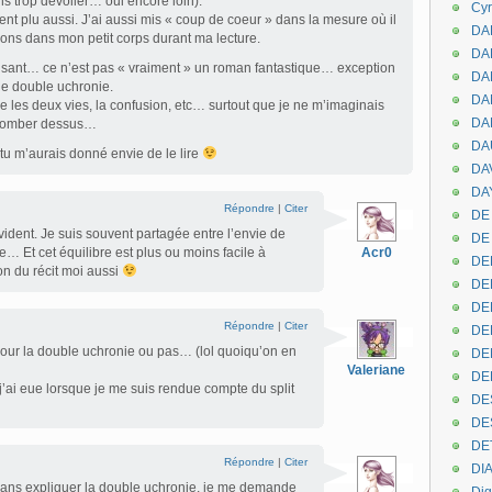
s trop dévoiler… oui encore loin).
Cyr
nt plu aussi. J’ai aussi mis « coup de coeur » dans la mesure où il
DAB
tions dans mon petit corps durant ma lecture.
DA
ensant… ce n’est pas « vraiment » un roman fantastique… exception
DA
une double uchronie.
DAN
re les deux vies, la confusion, etc… surtout que je ne m’imaginais
DA
e tomber dessus…
DA
, tu m’aurais donné envie de le lire
DA
DAY
Répondre
|
Citer
DE 
vident. Je suis souvent partagée entre l’envie de
DE
re… Et cet équilibre est plus ou moins facile à
Acr0
DE
ion du récit moi aussi
DE
DE
Répondre
|
Citer
DE
our la double uchronie ou pas… (lol quoiqu’on en
DEN
Valeriane
DE
 j’ai eue lorsque je me suis rendue compte du split
DE
DE
DE
Répondre
|
Citer
DI
 sans expliquer la double uchronie, je me demande