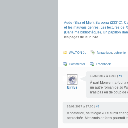
——————
Aude (Bizz et Miel)
,
Baroona (233°C)
,
Ca
et les mauvais genres
,
Les lectures de 
(Dans ma bibliothèque)
,
Un papillon dan
les pages de leur livre.
.
WALTON Jo
fantastique
,
uchronie
Commenter
Trackback
18/03/2017 à 11:18 |
#1
À part Morwenna (qui a 
Eirilys
un autre roman de Jo Wal
n’as pas eu de coup de
19/03/2017 à 17:05 |
#2
A posteriori, sa trilogie « Le subtil ch
accrochée. Mes vrais enfants pourrait t