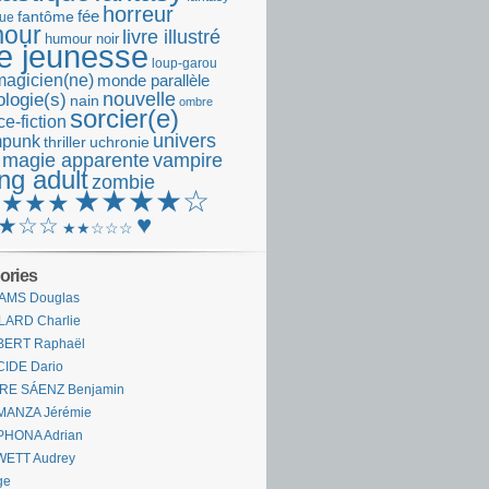
horreur
fantôme
fée
que
our
livre illustré
humour noir
re jeunesse
loup-garou
magicien(ne)
monde parallèle
nouvelle
logie(s)
nain
ombre
sorcier(e)
e-fiction
univers
mpunk
thriller
uchronie
 magie apparente
vampire
ng adult
zombie
★★★★☆
★★★★
♥
★☆☆
★★☆☆☆
ories
AMS Douglas
LARD Charlie
BERT Raphaël
CIDE Dario
IRE SÁENZ Benjamin
MANZA Jérémie
PHONA Adrian
WETT Audrey
ge