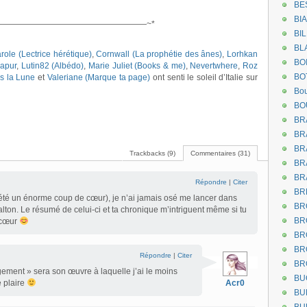
BE
.
BI
——————————————————~*
BI
.
BL
role (Lectrice hérétique)
,
Cornwall (La prophétie des ânes)
,
Lorhkan
BO
Xapur
,
Lutin82 (Albédo)
,
Marie Juliet (Books & me)
,
Nevertwhere
,
Roz
BO
s la Lune
et
Valeriane (Marque ta page)
ont senti le soleil d’Italie sur
Bou
BO
BR
BR
BR
Trackbacks (9)
Commentaires (31)
BR
BR
Répondre
|
Citer
BR
été un énorme coup de cœur), je n’ai jamais osé me lancer dans
BR
ton. Le résumé de celui-ci et ta chronique m’intriguent même si tu
BR
 cœur
BR
BR
Répondre
|
Citer
BR
angement » sera son œuvre à laquelle j’ai le moins
BU
e plaire
Acr0
BU