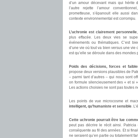
d’un amour décevant mais qui hérite d’
l’autre rejette l’amour conventionne
prometteuse, s’épanouit elle aussi dan
contexte environnemental est corrompu.
.
L’uchronie est clairement personnelle
plus effacée. Les deux vies se super
événements ou thématiques. C’est bie
d’une vie où tout va bien versus une vie où
est qu’elle se déroule dans des mondes p
.
Poids des décisions, forces et faibl
propose deux versions plausibles de Patri
– parmi tant d’autres – qui nous sont off
on formule silencieusement des « et si » e
Les actions choisies ne sont pas toutes n
.
Les points de vue microcosme et macr
intelligent, qu’humaniste et sensible
. L’
.
Cette uchronie pourrait être lue comm
peut pas décrire le récit ainsi. Patric
conséquente au fil des années. Et si fin
ne seraient qu’en partie ou totalement f