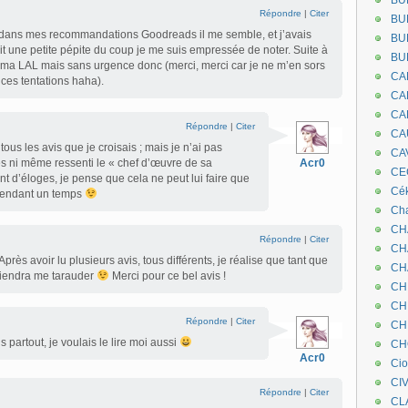
BU
Répondre
|
Citer
BU
gi dans mes recommandations Goodreads il me semble, et j’avais
BU
it une petite pépite du coup je me suis empressée de noter. Suite à
BU
sur ma LAL mais sans urgence donc (merci, merci car je ne m’en sors
CA
 ces tentations haha).
CA
CA
Répondre
|
Citer
CA
tous les avis que je croisais ; mais je n’ai pas
CA
s ni même ressenti le « chef d’œuvre de sa
Acr0
CEC
ant d’éloges, je pense que cela ne peut lui faire que
Cé
 pendant un temps
Cha
CH
Répondre
|
Citer
CH
 Après avoir lu plusieurs avis, tous différents, je réalise que tant que
CH
reviendra me tarauder
Merci pour ce bel avis !
CH
CH
Répondre
|
Citer
CH
s partout, je voulais le lire moi aussi
CH
Acr0
Ci
CI
Répondre
|
Citer
CL