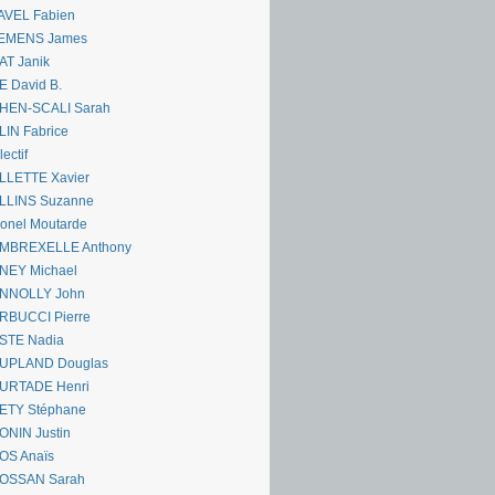
AVEL Fabien
EMENS James
AT Janik
 David B.
HEN-SCALI Sarah
IN Fabrice
lectif
LLETTE Xavier
LLINS Suzanne
onel Moutarde
MBREXELLE Anthony
NEY Michael
NNOLLY John
RBUCCI Pierre
STE Nadia
UPLAND Douglas
URTADE Henri
ETY Stéphane
ONIN Justin
OS Anaïs
OSSAN Sarah