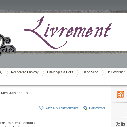
al)
Recherche Fantasy
Challenges & Défis
Fin de Série
Défi Valériacr0
Mes vrais enfants
Allez aux commentaires
Commenter
itre
: Mes vrais enfants
Je lis