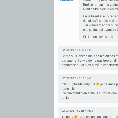
Valeriane
stade du… présenter san
Bref ce roman m’a vraime
a fait naître plein d’émo
En te lisant et en y rep
du fait qu’il s’agisse d’
J’ai vraiment adoré suiv
pas ça du tout avant d
Et si je ne l’avais pas lu
22/03/2017 à 12:01 |
#12
Je me suis lancée mais ce n’était pas é
partager et l’envie de ne pas trop en di
apprivoiser. J’ai bien aimé la construct
22/03/2017 à 12:12 |
#13
Clair… j’hésite toujours
je balance p
parle ici).
J’ai vraiment bien aimé la surprise que
en fait…
22/03/2017 à 21:57 |
#14
Tu peux
Ce n’est pas un spoiler. Et