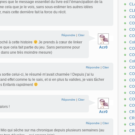
gnes que le message essentiel du livre est l’émancipation de la
CL
 cela que je le vois, sans sous-estimer les autres idées
CL
 mais cette dernière fait la force du récit.
CO
COE
CO
Répondre
|
Citer
COL
oché à cette histoire
Je prends à cœur de linker
Col
ve que cela fait partie du jeu. Sans personne pour
Acr0
CO
(ou dans une très moindre mesure)
CO
Col
CO
Répondre
|
Citer
CO
a sortie celui-ci, le résumé m’avait charmée ! Depuis j’ai lu
nd effet comme tu le sais, et si en plus tu valides, je vais tâcher
CO
is Enfants rapidment
CO
CO
CO
Répondre
|
Citer
CO
alors !
Acr0
CR
CR
Répondre
|
Citer
CR
 Mio qui sèche sur ma chronique depuis plusieurs semaines (au
CR