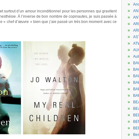
An
AN
 et surtout d’un amour inconditionnel pour les personnes qui gravitent
énesthésie. À l’inverse de bon nombre de copinautes, je suis passée à
AN
e « chef d’œuvre » bien que j’aie passé un très bon moment avec ce
AR
AR
.
AST
AT
AU
Aut
BA
BA
BA
BA
BAR
BA
BEA
BE
BE
BE
BE
Be