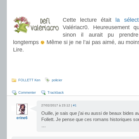
.
Cette lecture était
la sélec
Valériacr0. Heureusement qu
sinon il aurait pu prendr
longtemps
Même si je ne l’ai pas aimé, au moins 
Lire.
.
FOLLETT Ken
policier
Commenter
Trackback
27/02/2017 à 23:12 |
#1
Ouille, je sais que j’ai eu aussi de beaux bides 
erine6
Follett. Je pense que ces romans historiques so
…