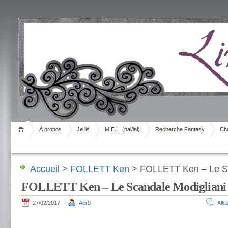
Livrement
À propos
Je lis
M.E.L. (pal/lal)
Recherche Fantasy
Cha
Accueil
>
FOLLETT Ken
> FOLLETT Ken – Le Sc
FOLLETT Ken – Le Scandale Modigliani
27/02/2017
Acr0
All
.