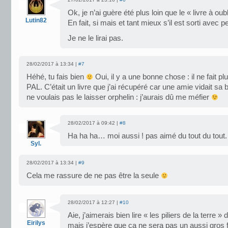
Ok, je n’ai guère été plus loin que le « livre à oubl
Lutin82
En fait, si mais et tant mieux s’il est sorti avec p
Je ne le lirai pas.
28/02/2017 à 13:34 |
#7
Héhé, tu fais bien
Oui, il y a une bonne chose : il ne fait p
PAL. C’était un livre que j’ai récupéré car une amie vidait sa b
ne voulais pas le laisser orphelin : j’aurais dû me méfier
28/02/2017 à 09:42 |
#8
Ha ha ha… moi aussi ! pas aimé du tout du tout.
Syl.
28/02/2017 à 13:34 |
#9
Cela me rassure de ne pas être la seule
28/02/2017 à 12:27 |
#10
Aie, j’aimerais bien lire « les piliers de la terre
Eirilys
mais j’espère que ca ne sera pas un aussi gros f