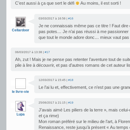
C’est aussi à ça que sert le défi
Au moins, il est sorti !
03/03/2017 à 16:56 |
#16
Je ne connaissais même pas ce titre ! Faut dire q
Cellardoor
pas potes… Je n’ai pas réussi à me passionner po
que tout le monde adore donc… mieux vaut pas q
06/03/2017 à 13:38 |
#17
Ah, zut ! Mais je ne pense pas retenter l’aventure tout de suite
pile à lire à découvrir, et pas d’autres romans de cet auteur l
12/03/2017 à 15:45 |
#18
Le l’ai lu et, effectivement, ce n’est pas une gr
le livre-vie
25/06/2017 à 21:15 |
#19
J’avais aimé Les piliers de la terre », mais celui-
Lupa
et ça rime)
Mon roman préféré sur le milieu de l’art, à Flor
Renaissance, reste jusqu’à présent « Au temps o