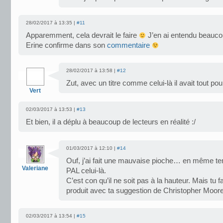
28/02/2017 à 13:35 |
#11
Apparemment, cela devrait le faire
J’en ai entendu beauco
Erine confirme dans son
commentaire
28/02/2017 à 13:58 |
#12
Zut, avec un titre comme celui-là il avait tout po
Vert
02/03/2017 à 13:53 |
#13
Et bien, il a déplu à beaucoup de lecteurs en réalité :/
01/03/2017 à 12:10 |
#14
Ouf, j’ai fait une mauvaise pioche… en même temps,
Valeriane
PAL celui-là.
C’est con qu’il ne soit pas à la hauteur. Mais tu
produit avec ta suggestion de Christopher Moor
02/03/2017 à 13:54 |
#15