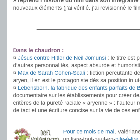
» reprend l’histoire du film dans son intégralité
nouveaux éléments (j’ai vérifié, j’ai revisionné le fi
.
———————————————————
.
Dans le chaudron :
¤
Jésus contre Hitler de Neil Jomunsi
: le titre est
d’autres personnalités, aspect absurde et humorist
¤
Max de Sarah Cohen-Scali
: fiction percutante de
aryen, il en est le protagoniste dès sa position in u
¤
Lebensborn, la fabrique des enfants parfaits de B
documentaire sur les établissements pour créer d
critères de la pureté raciale « aryenne » ; l’auteur
de tact et une écriture concise sur la vie de ces en
.
Pour ce mois de mai
, Valérian
un livre-tout-neuf-en-
pile-à-lire