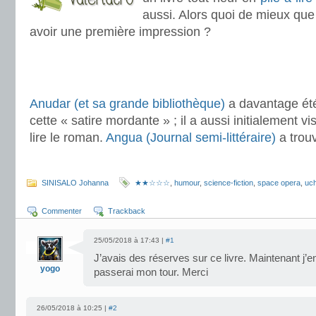
aussi. Alors quoi de mieux que 
avoir une première impression ?
.
Anudar (et sa grande bibliothèque)
a davantage été
cette « satire mordante » ; il a aussi initialement vi
lire le roman.
Angua (Journal semi-littéraire)
a trouv
.
SINISALO Johanna
★★☆☆☆
,
humour
,
science-fiction
,
space opera
,
uch
Commenter
Trackback
25/05/2018 à 17:43 |
#1
J’avais des réserves sur ce livre. Maintenant j’e
yogo
passerai mon tour. Merci
26/05/2018 à 10:25 |
#2