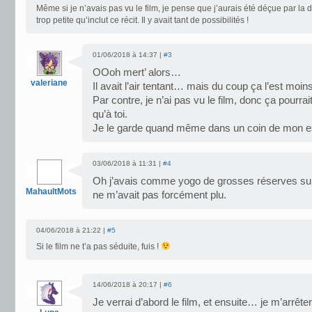
Même si je n’avais pas vu le film, je pense que j’aurais été déçue par la
trop petite qu’inclut ce récit. Il y avait tant de possibilités !
01/06/2018 à 14:37 |
#3
OOoh mert’ alors…
valeriane
Il avait l’air tentant… mais du coup ça l’est moins
Par contre, je n’ai pas vu le film, donc ça pourrai
qu’à toi.
Je le garde quand même dans un coin de mon es
03/06/2018 à 11:31 |
#4
Oh j’avais comme yogo de grosses réserves sur 
MahaultMots
ne m’avait pas forcément plu.
04/06/2018 à 21:22 |
#5
Si le film ne t’a pas séduite, fuis !
14/06/2018 à 20:17 |
#6
Je verrai d’abord le film, et ensuite… je m’arrêter