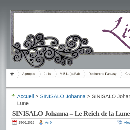
Livrement
À propos
Je lis
M.E.L. (pal/lal)
Recherche Fantasy
Cha
Accueil
>
SINISALO Johanna
> SINISALO Johann
Lune
SINISALO Johanna – Le Reich de la Lune
25/05/2018
Acr0
All