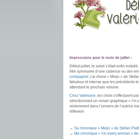
.
.
Impressions pour le mois de juillet :
Début juillet, le soleil s’était enfin instal
être synonyme d’une cadence ou des envies
compagnie
, j’ai choisi « Meijo » de Stefa
fabuleux et intense que les précédents t
attendant le prochain volume.
Chez Valériane
, les choix s’effectuent pa
sélectionnant un roman graphique « I’m e
violemment dans l’univers de l’autrice ma
réflexion.
.
→
Sa chronique « Meijo » de Stefan Plat
→
Ma chronique « I’m every woman » de 