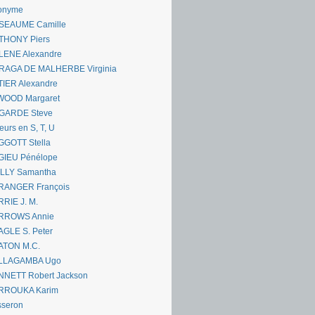
onyme
SEAUME Camille
THONY Piers
LENE Alexandre
RAGA DE MALHERBE Virginia
IER Alexandre
WOOD Margaret
GARDE Steve
eurs en S, T, U
GGOTT Stella
GIEU Pénélope
ILLY Samantha
RANGER François
RIE J. M.
RROWS Annie
GLE S. Peter
ATON M.C.
LLAGAMBA Ugo
NNETT Robert Jackson
RROUKA Karim
sseron