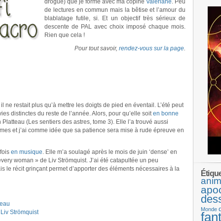
drogué) que je forme avec ma copine
Valériane
. Peu
de lectures en commun mais la bêtise et l’amour du
blablatage futile, si. Et un objectif très sérieux de
descente de PAL avec choix imposé chaque mois.
Rien que cela !
Pour tout savoir,
rendez-vous sur la page
.
lé, il ne restait plus qu’à mettre les doigts de pied en éventail. L’été peut
 distinctes du reste de l’année. Alors, pour qu’elle soit
en bonne
n Platteau (Les sentiers des astres, tome 3). Elle l’a trouvé aussi
omes et j’ai comme idée que sa patience sera mise à rude épreuve en
rfois
en musique
. Elle m’a soulagé après le mois de juin ‘dense’ en
very woman » de Liv Strömquist. J’ai été catapultée un peu
is le récit grinçant permet d’apporter des éléments nécessaires à la
Étiqu
anim
apo
des
teau
Monde
Liv Strömquist
fan