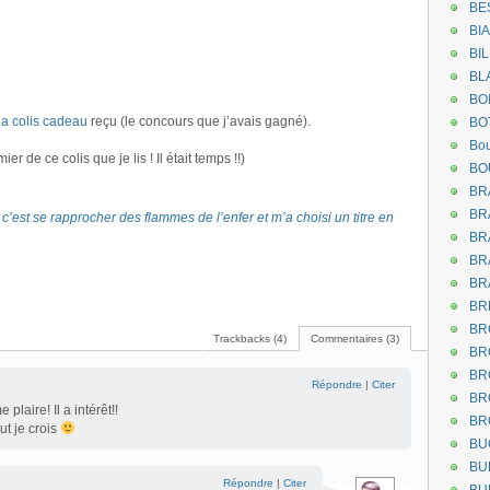
BE
BI
BI
BL
BO
ga colis cadeau
reçu (le concours que j’avais gagné).
BO
Bou
 de ce colis que je lis ! Il était temps !!)
BO
BR
BR
c’est se rapprocher des flammes de l’enfer et m’a choisi un titre en
BR
BR
BR
BR
BR
Trackbacks (4)
Commentaires (3)
BR
BR
Répondre
|
Citer
BR
plaire! Il a intérêt!!
BR
t je crois
BU
BU
Répondre
|
Citer