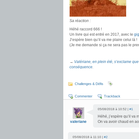
.
.
Sa réaction :
Héhé raccord 666 !
Un livre qui est entré en 2017, avec le
gi
J’espère bien qu’il va me plaire celui là !
(Je me demande si ça ne sera pas le premier
.
→
Valériane, en plein été, s’exclame que 
conséquence
.
.
Challenges & Défis
Commenter
Trackback
05/08/2018 à 10:52 |
#1
Héhé, j’espère qu’il va me 
valeriane
On va avoir chaud en aou
05/08/2018 à 11:10 |
#2