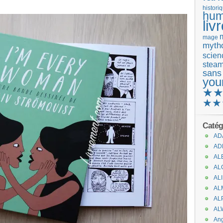
histori
hum
liv
mage
mytho
scienc
stea
sans
you
★
★★
Catég
AD
AD
AL
AL
AL
AL
AL
AL
An