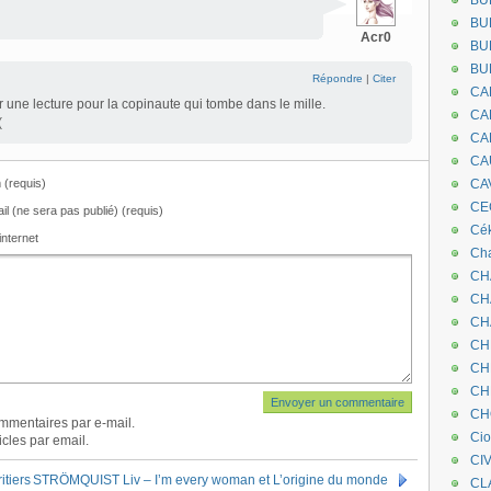
BU
BU
Acr0
BU
BU
Répondre
|
Citer
CA
r une lecture pour la copinaute qui tombe dans le mille.
CA
(
CA
CA
(requis)
CA
CEC
il (ne sera pas publié) (requis)
Cé
internet
Cha
CH
CH
CH
CH
CH
CH
CH
mmentaires par e-mail.
Ci
cles par email.
CI
itiers
STRÖMQUIST Liv – I’m every woman et L’origine du monde
CL