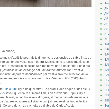
An
AN
AN
AR
AR
AST
AT
AU
Aut
BA
 Valériane,
BA
ce mois d’août, je pourrais te diriger vers des envies de sable fin… ou
BA
de cahier des vacances (hinhin). Mais comme tu l’as signalé, cette
BA
on est (presque) la sélection 666 (on ne va pas pinailler pour un 0 qui
BAR
) (
les mails qu’on échange ont une double numération : c’est la
ion n°66 depuis le début du défi ; et c’est la sixième sélection de la
BA
me année, annotées comme ceci : Défi Valériacr0 #66 (6.06) Août
BEA
).
BE
 ta
Pile à Lire
, il y a de quoi faire ! Le paradis, des anges et des dieux
BE
lus savoir qu’en faire et même l’allusion aux vertus. Et puis, il y a
BE
osé : le mal, le combo sexe & drogues, et même des références à la
BE
t à d’autres obscures activités. Alors, j’ai creusé et j’ai trouvé le titre
it ! Ce sera donc : La cachette du diable de Carlos Acosta.
Be