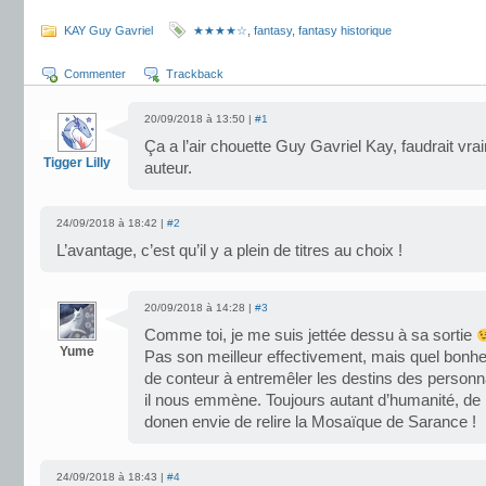
KAY Guy Gavriel
★★★★☆
,
fantasy
,
fantasy historique
Commenter
Trackback
20/09/2018 à 13:50 |
#1
Ça a l’air chouette Guy Gavriel Kay, faudrait vr
Tigger Lilly
auteur.
24/09/2018 à 18:42 |
#2
L’avantage, c’est qu’il y a plein de titres au choix !
20/09/2018 à 14:28 |
#3
Comme toi, je me suis jettée dessu à sa sortie
Yume
Pas son meilleur effectivement, mais quel bonheu
de conteur à entremêler les destins des perso
il nous emmène. Toujours autant d’humanité, de
donen envie de relire la Mosaïque de Sarance !
24/09/2018 à 18:43 |
#4