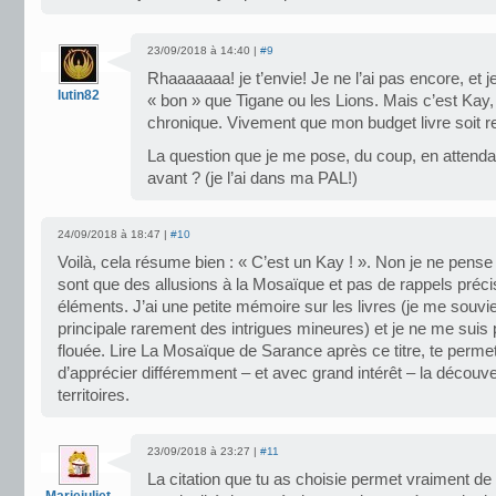
23/09/2018 à 14:40 |
#9
Rhaaaaaaa! je t’envie! Je ne l’ai pas encore, et j
lutin82
« bon » que Tigane ou les Lions. Mais c’est Kay,
chronique. Vivement que mon budget livre soit r
La question que je me pose, du coup, en attendan
avant ? (je l’ai dans ma PAL!)
24/09/2018 à 18:47 |
#10
Voilà, cela résume bien : « C’est un Kay ! ». Non je ne pense
sont que des allusions à la Mosaïque et pas de rappels préci
éléments. J’ai une petite mémoire sur les livres (je me souvi
principale rarement des intrigues mineures) et je ne me suis 
flouée. Lire La Mosaïque de Sarance après ce titre, te perme
d’apprécier différemment – et avec grand intérêt – la découv
territoires.
23/09/2018 à 23:27 |
#11
La citation que tu as choisie permet vraiment de