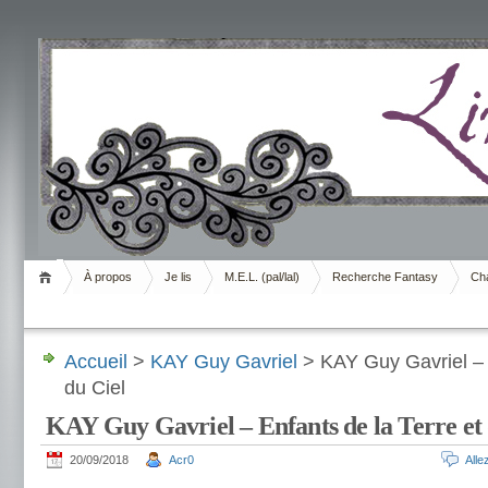
Livrement
À propos
Je lis
M.E.L. (pal/lal)
Recherche Fantasy
Cha
Accueil
>
KAY Guy Gavriel
> KAY Guy Gavriel – E
du Ciel
KAY Guy Gavriel – Enfants de la Terre et 
20/09/2018
Acr0
All