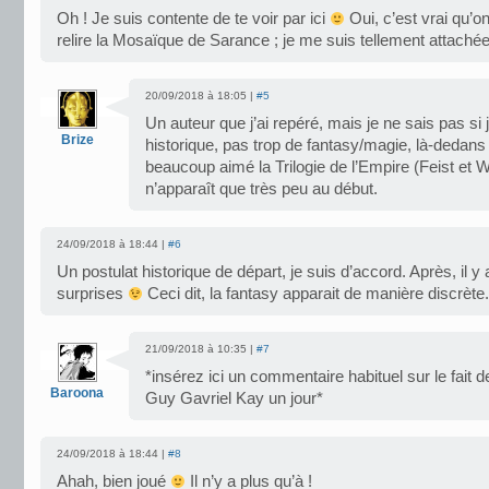
Oh ! Je suis contente de te voir par ici
Oui, c’est vrai qu’o
relire la Mosaïque de Sarance ; je me suis tellement attachée
20/09/2018 à 18:05 |
#5
Un auteur que j’ai repéré, mais je ne sais pas si 
Brize
historique, pas trop de fantasy/magie, là-dedans …
beaucoup aimé la Trilogie de l’Empire (Feist et W
n’apparaît que très peu au début.
24/09/2018 à 18:44 |
#6
Un postulat historique de départ, je suis d’accord. Après, il y 
surprises
Ceci dit, la fantasy apparait de manière discrète.
21/09/2018 à 10:35 |
#7
*insérez ici un commentaire habituel sur le fait 
Baroona
Guy Gavriel Kay un jour*
24/09/2018 à 18:44 |
#8
Ahah, bien joué
Il n’y a plus qu’à !