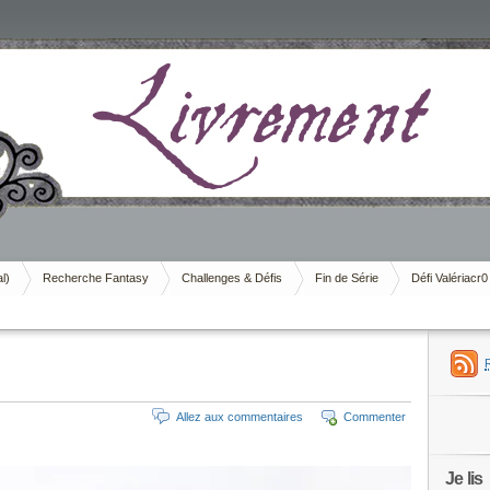
al)
Recherche Fantasy
Challenges & Défis
Fin de Série
Défi Valériacr0
Allez aux commentaires
Commenter
Je lis