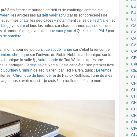
BU
BU
i préférés écrire : le partage de défi et de challenge comme ma
BU
loween
, les articles liés au
défi Valériacr0
(car ils sont précédés de
BU
llet sur mes
chats
, les dédicaces – notamment celles de
Ted Naifeh
et
 bloggiversaire
et tous les autres car chaque année passée est une
CA
us ai annoncé que j’avais de
nouveaux yeux
et
Que le cul te PAL !
(car
CA
s de sorcière
.
CA
CA
al
, mon amour de toujours ;
Le sot de l’ange
car c’était la rencontre
CA
emière chronique
sur l’univers de Robin Hobb, ma chronique sur le
CEC
s chroniqué la suite !) ;
Autremonde
de Tad Williams après une
Cé
de le partager ;
Fedeylins
de Nadia Coste car c’était son premier livre
 ;
Courtney Crumrin
de Ted Naifeh (car Ted Naifeh, quoi) ;
Le temps
Cha
ntense ;
Chronique du tueur de roi
de Patrick Rothfuss, l’une de mes
CH
car je pense avoir réussi – je crois ! – à réellement écrire mon
CH
CH
CH
CH
CH
CH
Ci
CI
CL