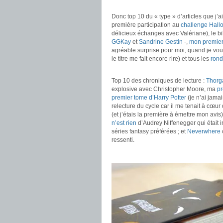
.
Donc top 10 du « type » d’articles que j’a
première participation au
challenge Hal
délicieux échanges avec Valériane), le bi
GGKay
et
Sandrine Gestin
-,
mon premier
agréable surprise pour moi, quand je vo
le titre me fait encore rire) et tous les
rond
.
Top 10 des chroniques de lecture :
Thorg
explosive avec Christopher Moore, ma
pr
premier tome d’Harry Potter
(je n’ai jamai
relecture du cycle car il me tenait à cœur 
(et j’étais la première à émettre mon avis)
n’est rien
d’Audrey Niffenegger qui était i
séries fantasy préférées ; et
Neverwhere
ressenti.
.