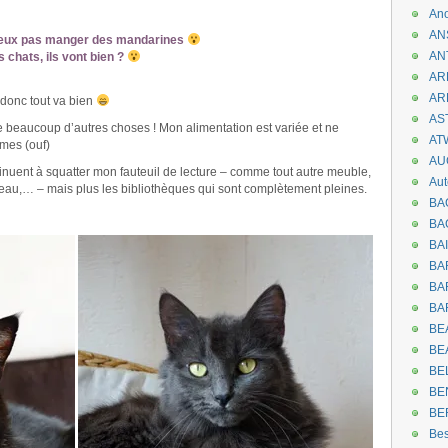
An
AN
 peux pas manger des mandarines
AN
s chats, ils vont bien ?
AR
AR
 donc tout va bien
AST
eaucoup d’autres choses ! Mon alimentation est variée et ne
AT
mes (ouf)
AU
tinuent à squatter mon fauteuil de lecture – comme tout autre meuble,
Aut
ureau,… – mais plus les bibliothèques qui sont complètement pleines.
BA
.
BA
BA
BA
BAR
BA
BEA
BE
BE
BE
BE
Be