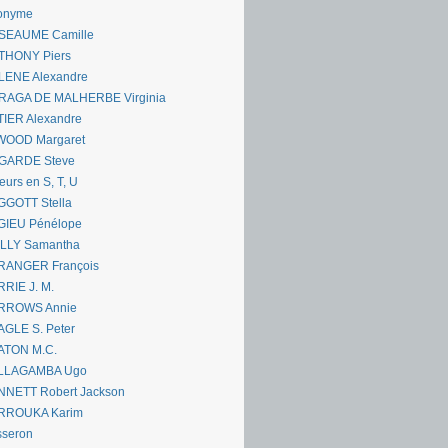
onyme
SEAUME Camille
THONY Piers
LENE Alexandre
RAGA DE MALHERBE Virginia
IER Alexandre
WOOD Margaret
GARDE Steve
eurs en S, T, U
GGOTT Stella
GIEU Pénélope
ILLY Samantha
RANGER François
RIE J. M.
RROWS Annie
GLE S. Peter
ATON M.C.
LLAGAMBA Ugo
NNETT Robert Jackson
RROUKA Karim
sseron