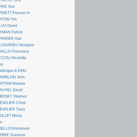
RGESS Tony
RKE Sue
RNETT Frances H.
RTON Tim
LVO David
RMAN Patrick
RRIGER Gail
USSARIEU Morgane
VALLO Francesca
COLI Nicoletta
ka
llenges & Défis
AMBLAIN Joris
ATTAM Maxime
AUVEL David
BOSKY Stephen
EVALIER Chloé
EVALIER Tracy
OLLET Mona
ou
VIELLO Emmanuel
ARKE Susanna