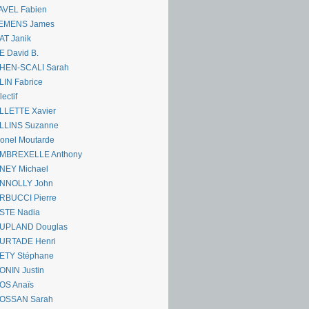
AVEL Fabien
EMENS James
AT Janik
 David B.
HEN-SCALI Sarah
IN Fabrice
lectif
LLETTE Xavier
LLINS Suzanne
onel Moutarde
MBREXELLE Anthony
NEY Michael
NNOLLY John
RBUCCI Pierre
STE Nadia
UPLAND Douglas
URTADE Henri
ETY Stéphane
ONIN Justin
OS Anaïs
OSSAN Sarah