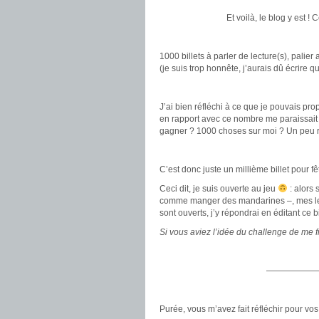
Et voilà, le blog y est !
.
1000 billets à parler de lecture(s), palier 
(je suis trop honnête, j’aurais dû écrire 
.
J’ai bien réfléchi à ce que je pouvais pro
en rapport avec ce nombre me paraissait t
gagner ? 1000 choses sur moi ? Un peu r
.
C’est donc juste un millième billet pour f
Ceci dit, je suis ouverte au jeu
: alors 
comme manger des mandarines –, mes lec
sont ouverts, j’y répondrai en éditant ce bi
Si vous aviez l’idée du challenge de me f
.
——————
.
Purée, vous m’avez fait réfléchir pour vos