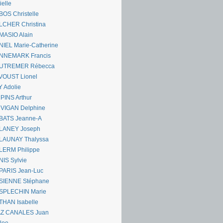
ielle
OS Christelle
LCHER Christina
MASIO Alain
IEL Marie-Catherine
NNEMARK Francis
UTREMER Rébecca
VOUST Lionel
 Adolie
PINS Arthur
 VIGAN Delphine
BATS Jeanne-A
LANEY Joseph
LAUNAY Thalyssa
LERM Philippe
IS Sylvie
PARIS Jean-Luc
SIENNE Stéphane
SPLECHIN Marie
THAN Isabelle
AZ CANALES Juan