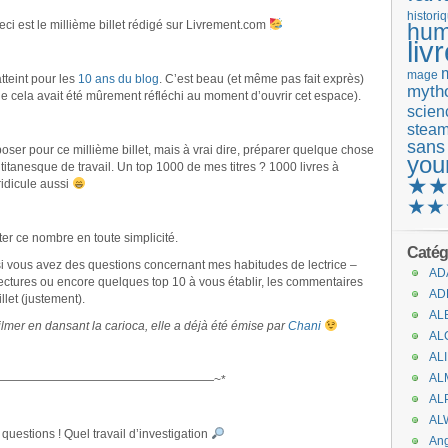
histori
 Ceci est le millième billet rédigé sur Livrement.com
hum
liv
mage
atteint pour les
10 ans du blog
. C’est beau (et même pas fait exprès)
mytho
que cela avait été mûrement réfléchi au moment d’ouvrir cet espace).
scienc
stea
sans
poser pour ce millième billet, mais à vrai dire, préparer quelque chose
you
itanesque de travail. Un top 1000 de mes titres ? 1000 livres à
★
idicule aussi
★★
êter ce nombre en toute simplicité.
Catég
si vous avez des questions concernant mes habitudes de lectrice –
AD
tures ou encore quelques top 10 à vous établir, les commentaires
AD
llet (justement).
AL
ilmer en dansant la carioca, elle a déjà été émise par
Chani
AL
AL
AL
——————————————————~*
AL
AL
 questions ! Quel travail d’investigation
An