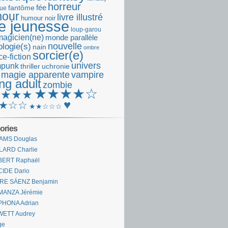
horreur
fantôme
fée
que
our
livre illustré
humour noir
re jeunesse
loup-garou
magicien(ne)
monde parallèle
nouvelle
logie(s)
nain
ombre
sorcier(e)
e-fiction
univers
mpunk
thriller
uchronie
 magie apparente
vampire
ng adult
zombie
★★★★☆
★★★★
♥
★☆☆
★★☆☆☆
ories
AMS Douglas
LARD Charlie
BERT Raphaël
CIDE Dario
IRE SÁENZ Benjamin
MANZA Jérémie
PHONA Adrian
WETT Audrey
ge