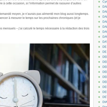
Cyr
ire à cette occasion, si l’information permet de rassurer d’autres
DAB
DA
 demandé moyen, je n’aurais pas alimenté mon blog aussi longtemps.
DA
mencer à mesurer le temps sur les prochaines chroniques (et je
DAN
DA
ans mensuels – j’ai calculé le temps nécessaire à la rédaction des trois
DA
DA
DAY
DE 
DE
DE
DE
DE
DE
DEN
DE
DE
DE
DE
DI