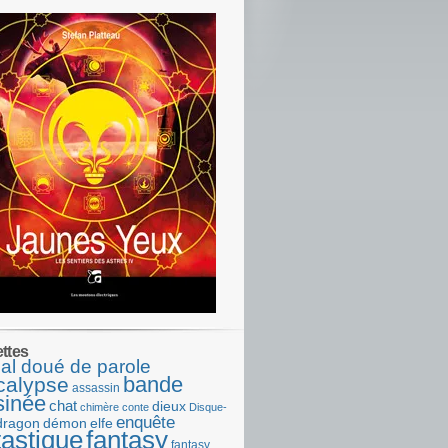
ettes
al doué de parole
bande
calypse
assassin
sinée
chat
dieux
chimère
conte
Disque-
enquête
dragon
démon
elfe
tastique
fantasy
fantasy