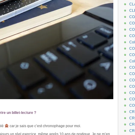
CL
CL
CO
COE
CO
COL
Col
CO
CO
Col
CO
CO
CO
CO
CO
CO
CO
CR
e un billet-lecture ?
CR
CR
ulé
car je sais que c’est chronophage pour moi.
CR
oujours un réel exercice, même après 10 ans de pratique. Je ne m’en