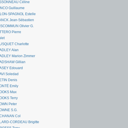
SSONNEAU Céline
ANCO Guillaume
LLON-SPAGNOL Estelle
ANCK Jean-Sébastien
ISCOMMUN Olivier G.
TTERO Pierre
let
USQUET Charlotte
ADLEY Alan
ADLEY Marion Zimmer
ADSHAW Gillian
ASEY Edouard
AVI Soledad
ETIN Denis
ONTË Emily
OOKS Max
OOKS Terry
OWN Peter
OWNE S.G.
CHANAN Col
LARD-CORDEAU Brigitte