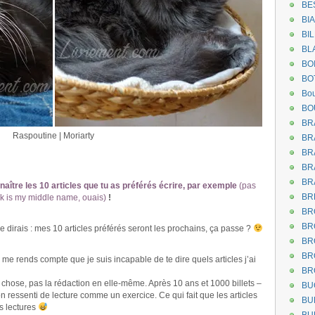
BE
BI
BI
BL
BO
BO
Bou
BO
BR
Raspoutine | Moriarty
BR
BR
.
.
BR
BR
naître les 10 articles que tu as préférés écrire, par exemple
(pas
BR
ock is my middle name, ouais)
!
BR
BR
e dirais : mes 10 articles préférés seront les prochains, ça passe ?
BR
BR
e me rends compte que je suis incapable de te dire quels articles j’ai
BR
 chose, pas la rédaction en elle-même. Après 10 ans et 1000 billets –
BU
n ressenti de lecture comme un exercice. Ce qui fait que les articles
BU
s lectures