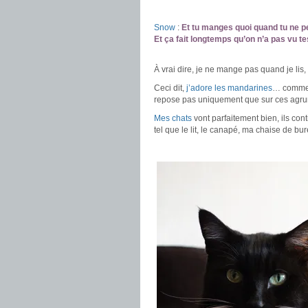
.
Snow
:
Et tu manges quoi quand tu ne
Et ça fait longtemps qu’on n’a pas vu te
.
À vrai dire, je ne mange pas quand je lis,
Ceci dit,
j’adore les mandarines
… comme b
repose pas uniquement que sur ces agru
Mes chats
vont parfaitement bien, ils con
tel que le lit, le canapé, ma chaise de b