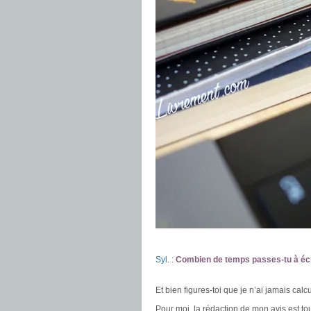
.
Syl.
:
Combien de temps passes-tu à écrir
.
Et bien figures-toi que je n’ai jamais calc
Pour moi, la rédaction de mon avis est t