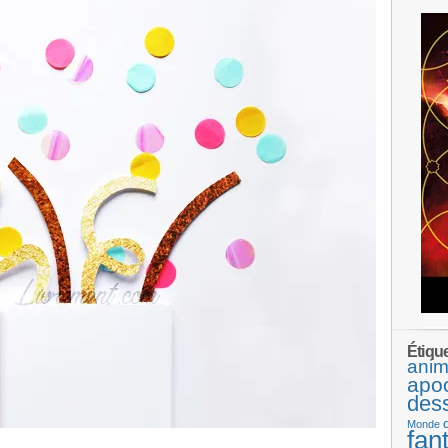
Étiqu
anim
apo
des
Monde
fan