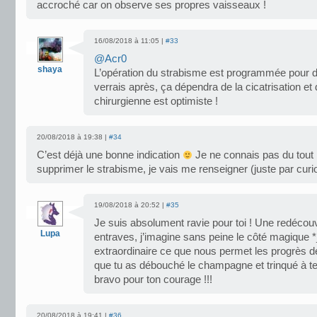
accroché car on observe ses propres vaisseaux !
16/08/2018 à 11:05 |
#33
@Acr0
shaya
L’opération du strabisme est programmée pour d
verrais après, ça dépendra de la cicatrisation et
chirurgienne est optimiste !
20/08/2018 à 19:38 |
#34
C’est déjà une bonne indication
Je ne connais pas du tout l
supprimer le strabisme, je vais me renseigner (juste par curio
19/08/2018 à 20:52 |
#35
Je suis absolument ravie pour toi ! Une redéco
Lupa
entraves, j’imagine sans peine le côté magique
extraordinaire ce que nous permet les progrès d
que tu as débouché le champagne et trinqué à 
bravo pour ton courage !!!
20/08/2018 à 19:41 |
#36