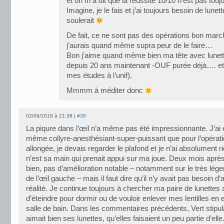
et on m’a dit que la réussite 10/10 n’est pas tou
Imagine, je le fais et j’ai toujours besoin de lun
soulerait
De fait, ce ne sont pas des opérations bon mar
j’aurais quand même supra peur de le faire…
Bon j’aime quand même bien ma tête avec lunett
depuis 20 ans maintenant -OUF purée déjà…. et j
mes études à l’unif).
Mmmm à méditer donc
02/09/2018 à 21:38 |
#38
La piqure dans l’œil n’a même pas été impressionnante. J’ai e
même collyre-anesthésiant-super-puissant que pour l’opératio
allongée, je devais regarder le plafond et je n’ai absolument ri
n’est sa main qui prenait appui sur ma joue. Deux mois après
bien, pas d’amélioration notable – notamment sur le très lég
de l’œil gauche – mais il faut dire qu’il n’y avait pas besoin d
réalité. Je continue toujours à chercher ma paire de lunettes
d’éteindre pour dormir ou de vouloir enlever mes lentilles en 
salle de bain. Dans les commentaires précédents, Vert stipula
aimait bien ses lunettes, qu’elles faisaient un peu partie d’elle