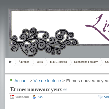
Livrement
À propos
Je lis
M.E.L. (pal/lal)
Recherche Fantasy
Cha
Accueil
>
Vie de lectrice
> Et mes nouveaux ye
Et mes nouveaux yeux
09/08/2018
Acr0
All
.