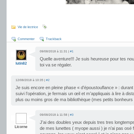
.
Vie de lectrice
Commenter
Trackback
09/08/2018 à 11:31 |
#1
Quelle aventure!!! Je suis heureuse pour tes no
lutin82
toi va se régaler.
12/08/2018 à 10:35 |
#2
Je suis encore en pleine phase « d’époustouflance » : durant 
suivi l’opération, je fermais un œil et m’appliquais à lire à dis
plus ou moins gros de ma bibliothèque (mes petits bonheurs 
09/08/2018 à 11:58 |
#3
J’ai des doubles yeux depuis tres tres longtemps
Licorne
de mes lunettes ( myope aussi ) je n’ai pas osé f