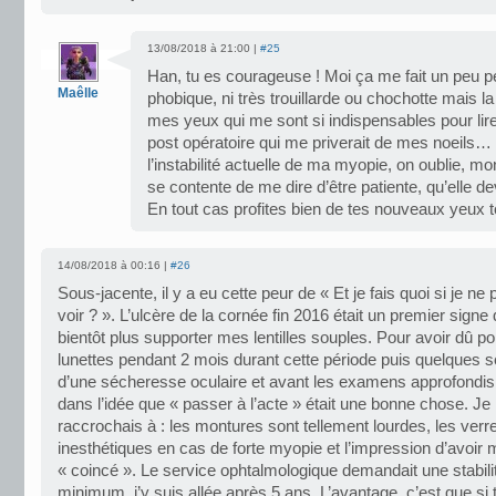
13/08/2018 à 21:00 |
#25
Han, tu es courageuse ! Moi ça me fait un peu pe
Maêlle
phobique, ni très trouillarde ou chochotte mais l
mes yeux qui me sont si indispensables pour lire
post opératoire qui me priverait de mes noeils…
l’instabilité actuelle de ma myopie, on oublie, 
se contente de me dire d’être patiente, qu’elle de
En tout cas profites bien de tes nouveaux yeux 
14/08/2018 à 00:16 |
#26
Sous-jacente, il y a eu cette peur de « Et je fais quoi si je ne 
voir ? ». L’ulcère de la cornée fin 2016 était un premier signe q
bientôt plus supporter mes lentilles souples. Pour avoir dû p
lunettes pendant 2 mois durant cette période puis quelques 
d’une sécheresse oculaire et avant les examens approfondis
dans l’idée que « passer à l’acte » était une bonne chose. J
raccrochais à : les montures sont tellement lourdes, les verr
inesthétiques en cas de forte myopie et l’impression d’avoir
« coincé ». Le service ophtalmologique demandait une stabili
minimum, j’y suis allée après 5 ans. L’avantage, c’est que si 