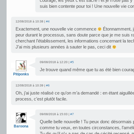
courage, les yeux c’est sacré ! et je n’ose pas y 
suis bien contente pour toi ! Une nouvelle vie c
12/08/2018 à 10:38 |
#4
Exactement, une nouvelle vie commence
Étonnamment, je
peur durant le processus, sans doute parce que je me suis 
cherchant l’établissement, les informations concernant la tec
J’ai mis plusieurs années à sauter le pas, ceci dit
09/08/2018 à 12:20 |
#5
Je trouve quand même que tu as été bien coura
Pitiponks
12/08/2018 à 10:39 |
#6
Oh, j’ai juste réalisé ce qu’on m’a demandé : en étant aiguillée
process, c’est plutôt facile.
09/08/2018 à 15:03 |
#7
Quelle belle nouvelle ! Tu peux donc désormais p
Baroona
comme tu veux, en toutes circonstances, l’améli
Tu dis qu’il n’y a pas de cas de cécité recensé, m