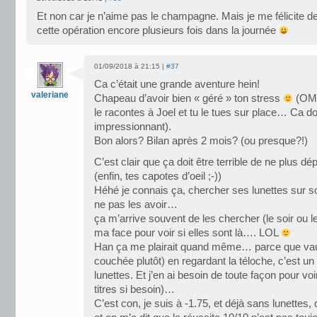
Et non car je n’aime pas le champagne. Mais je me félicite de
cette opération encore plusieurs fois dans la journée
01/09/2018 à 21:15 |
#37
Ca c’était une grande aventure hein!
valeriane
Chapeau d’avoir bien « géré » ton stress
(OMG,
le racontes à Joel et tu le tues sur place… Ca do
impressionnant).
Bon alors? Bilan après 2 mois? (ou presque?!)
C’est clair que ça doit être terrible de ne plus d
(enfin, tes capotes d’oeil ;-))
Héhé je connais ça, chercher ses lunettes sur s
ne pas les avoir…
ça m’arrive souvent de les chercher (le soir ou l
ma face pour voir si elles sont là…. LOL
Han ça me plairait quand même… parce que vaut
couchée plutôt) en regardant la téloche, c’est u
lunettes. Et j’en ai besoin de toute façon pour voir
titres si besoin)…
C’est con, je suis à -1.75, et déjà sans lunettes,