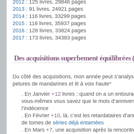
2012
: 125 livres, 29846 pages
2013
: 91 livres, 24921 pages
2014
: 116 livres, 33299 pages
2015
: 118 livres, 35937 pages
2016
: 128 livres, 33824 pages
2017
: 173 livres, 34383 pages
.
Des acquisitions superbement équilibrées (i
.
Du côté des acquisitions, mon année peut s’analys
pelures de mandarines et lit à voix haute*
. En Janvier
+12
livres ; quand on a un entourag
vous-mêmes vous savez que le mois d’anniversa
l’indécence
. En Février
+10
, là, c’est les retardataires d’an
de tomes de
séries déjà entamées
. En Mars
+7
, une acquisition après la rencont