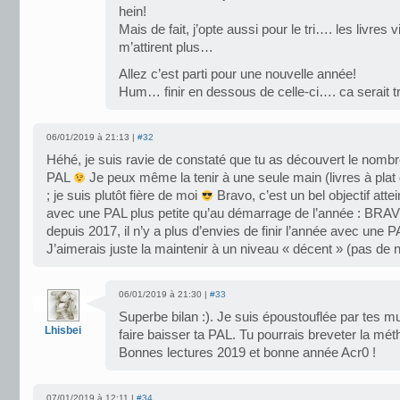
hein!
Mais de fait, j’opte aussi pour le tri…. les livres 
m’attirent plus…
Allez c’est parti pour une nouvelle année!
Hum… finir en dessous de celle-ci…. ca serait t
06/01/2019 à 21:13 |
#32
Héhé, je suis ravie de constaté que tu as découvert le nomb
PAL
Je peux même la tenir à une seule main (livres à plat
; je suis plutôt fière de moi
Bravo, c’est un bel objectif attein
avec une PAL plus petite qu’au démarrage de l’année : BRA
depuis 2017, il n’y a plus d’envies de finir l’année avec une PA
J’aimerais juste la maintenir à un niveau « décent » (pas de 
06/01/2019 à 21:30 |
#33
Superbe bilan :). Je suis époustouflée par tes m
Lhisbei
faire baisser ta PAL. Tu pourrais breveter la mé
Bonnes lectures 2019 et bonne année Acr0 !
07/01/2019 à 12:11 |
#34