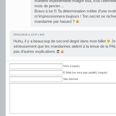
manière exponentielle malgré tout, d’où l’éternel
mois de janvier…
Bravo à toi !!! Ta détermination mêlée d’une mot
m’impressionnera toujours ! Ton secret se nicher
mandarine par hasard ?
25/01/2019 à 13:37 |
#42
Huhu, il y a beaucoup de second degré dans mon billet
Je 
sérieusement que les mandarines aident à la tenue de la PAL
pas d’autres explications
Nom (requis)
E-Mail (ne sera pas publié) (requis)
Site internet