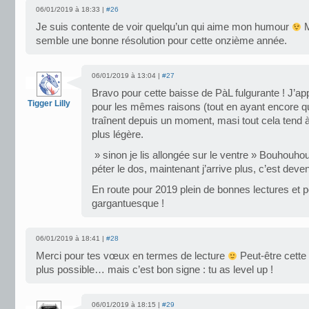
06/01/2019 à 18:33 |
#26
Je suis contente de voir quelqu’un qui aime mon humour
M
semble une bonne résolution pour cette onzième année.
06/01/2019 à 13:04 |
#27
Bravo pour cette baisse de PàL fulgurante ! J’a
Tigger Lilly
pour les mêmes raisons (tout en ayant encore que
traînent depuis un moment, masi tout cela tend 
plus légère.
» sinon je lis allongée sur le ventre » Bouhouh
péter le dos, maintenant j’arrive plus, c’est deve
En route pour 2019 plein de bonnes lectures et p
gargantuesque !
06/01/2019 à 18:41 |
#28
Merci pour tes vœux en termes de lecture
Peut-être cette 
plus possible… mais c’est bon signe : tu as level up !
06/01/2019 à 18:15 |
#29