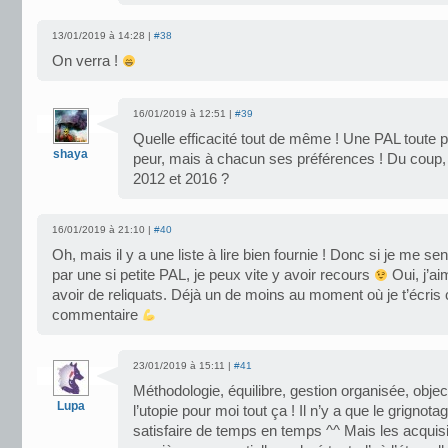
13/01/2019 à 14:28 |
#38
On verra !
16/01/2019 à 12:51 |
#39
Quelle efficacité tout de même ! Une PAL toute 
shaya
peur, mais à chacun ses préférences ! Du coup, obj
2012 et 2016 ?
16/01/2019 à 21:10 |
#40
Oh, mais il y a une liste à lire bien fournie ! Donc si je me s
par une si petite PAL, je peux vite y avoir recours
Oui, j’ai
avoir de reliquats. Déjà un de moins au moment où je t’écris
commentaire
23/01/2019 à 15:11 |
#41
Méthodologie, équilibre, gestion organisée, object
Lupa
l’utopie pour moi tout ça ! Il n’y a que le grignota
satisfaire de temps en temps ^^ Mais les acquisit