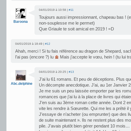
04/01/2019 à 10:58 |
#11
Toujours aussi impressionnant, chapeau bas ! (e
Baroona
non-souplesse me le permet)
Que Griaule te soit amical en 2019 ! =D
04/01/2019 à 18:49 |
#12
Ahah, merci ! Si tu fais référence au dragon de Shepard, sac
l’ai pas (encore ?) lu
Mais j’accepte le vœu, hein ! (tu lui t
04/01/2019 à 20:25 |
#13
J’ai lu 61 romans. Et peu de déceptions. Plus qu
Abc.delphine
Un décompte anecdotique. J’ai, au 1er Janvier 2
Je me suis un peu laissée emporter par les rom
romances que j’ai lu à la place de livres qui étai
J’en suis au 3ème roman cette année. Dont 2 e
vite les rendre à Sœurette. Qui me les a prêté il 
J’essaye de n’acheter (ou emprunter) que des livr
de suite maintenant ». Ils ne restent plus des m
pile. J’avais plutôt bien gérer pendant 10 mois…