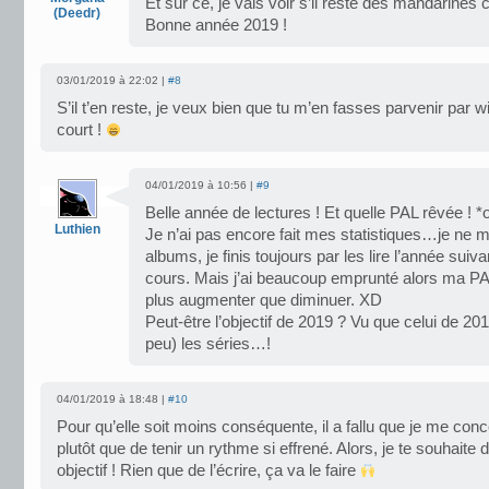
Et sur ce, je vais voir s’il reste des mandarines 
(Deedr)
Bonne année 2019 !
03/01/2019 à 22:02 |
#8
S’il t’en reste, je veux bien que tu m’en fasses parvenir par wif
court !
04/01/2019 à 10:56 |
#9
Belle année de lectures ! Et quelle PAL rêvée ! *
Luthien
Je n’ai pas encore fait mes statistiques…je ne m
albums, je finis toujours par les lire l’année suiv
cours. Mais j’ai beaucoup emprunté alors ma P
plus augmenter que diminuer. XD
Peut-être l’objectif de 2019 ? Vu que celui de 201
peu) les séries…!
04/01/2019 à 18:48 |
#10
Pour qu’elle soit moins conséquente, il a fallu que je me con
plutôt que de tenir un rythme si effrené. Alors, je te souhaite d
objectif ! Rien que de l’écrire, ça va le faire