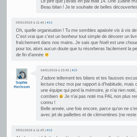
Le pire que j’avais en pal était 14. Une 10aine ma
Beau bilan ! Je te souhaite de belles découverte
05/01/2019 à 11:44 |
#14
Oh, quelle organisation ! Tu me sembles apaisée vis à vis de t
C’est vrai que c’est un bonheur tout simple de dévorer un livre
fraîchement dans nos mains. Je sais que Noël est une choue
pour toi, alors aucun doute que tu résorberas facilement la p
de fin d’année
04/01/2019 à 23:45 |
#15
J’adore tellement tes bilans et tes fausses exc
Sophie
lecture chez moi par rapport à d’habitude, mai
Herisson
une équipe qui perd la mémoire, je n’ai rien noté
combien
Je n’ai pas noté ma PAL non plus re
connu !
Belle année, une fois encore, parce qu’on ne s’e
avec jet de paillettes et de clémentines (ne rest
05/01/2019 à 11:45 |
#16