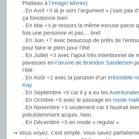
Platteau à
l’Imagin’alivres
)
. En Avril
+5
là je sors l’argument « j’sais pas 
ça fonctionne bien
. En Mai
+4
je ressors la même excuse parce qu
fois une personne et pas… bref.
. En Juin
+7
avec beaucoup de prêts de l’entou
pour faire le plein pour l’été
. En Juillet
+3
avec l’ajout très intentionnel de
pavasses en
l’œuvre de Brandon Sanderson
po
l’été
. En Août
+2
avec la parution d’un
irrésistible
Kay
. En Septembre
+6
car il y a eu les
Aventuriale
. En Octobre
+8
avec le passage en
mode Hal
. En Novembre
+3
seulement car il faudrait bien
précédemment acquis, hein.
. En Décembre
+5
en mode « regular »
⇒ Vous voyez, c’est simple. Vous savez parfaiteme