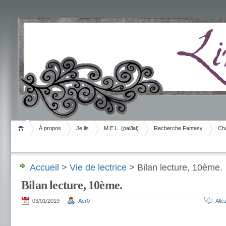
Livrement
À propos
Je lis
M.E.L. (pal/lal)
Recherche Fantasy
Cha
Accueil
>
Vie de lectrice
> Bilan lecture, 10ème.
Bilan lecture, 10ème.
03/01/2019
Acr0
All
.