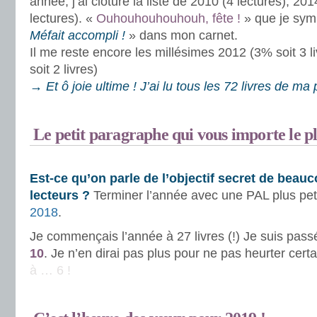
année, j’ai clôturé la liste de 2010 (4 lectures), 201
lectures). «
Ouhouhouhouhouh, fête !
» que je symb
Méfait accompli !
» dans mon carnet.
Il me reste encore les millésimes 2012 (3% soit 3 l
soit 2 livres)
→ Et ô joie ultime ! J’ai lu tous les 72 livres de ma p
.
Le petit paragraphe qui vous importe le p
.
Est-ce qu’on parle de l’objectif secret de beau
lecteurs ?
Terminer l’année avec une PAL plus pet
2018
.
Je commençais l’année à 27 livres (!) Je suis pas
10
. Je n’en dirai pas plus pour ne pas heurter cert
à … 6 !
.