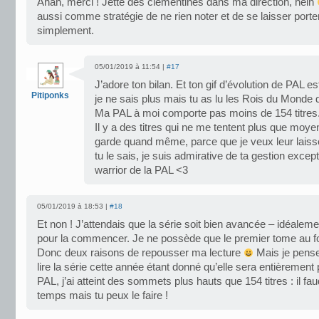
Ahah, merci ! Jette des clémentines dans ma direction, hein
aussi comme stratégie de ne rien noter et de se laisser porter
simplement.
05/01/2019 à 11:54 |
#17
J’adore ton bilan. Et ton gif d’évolution de PAL es
Pitiponks
je ne sais plus mais tu as lu les Rois du Monde
Ma PAL à moi comporte pas moins de 154 titres
Il y a des titres qui ne me tentent plus que mo
garde quand même, parce que je veux leur laiss
tu le sais, je suis admirative de ta gestion excep
warrior de la PAL <3
05/01/2019 à 18:53 |
#18
Et non ! J’attendais que la série soit bien avancée – idéalem
pour la commencer. Je ne possède que le premier tome au
Donc deux raisons de repousser ma lecture
Mais je pens
lire la série cette année étant donné qu’elle sera entièrement 
PAL, j’ai atteint des sommets plus hauts que 154 titres : il fa
temps mais tu peux le faire !