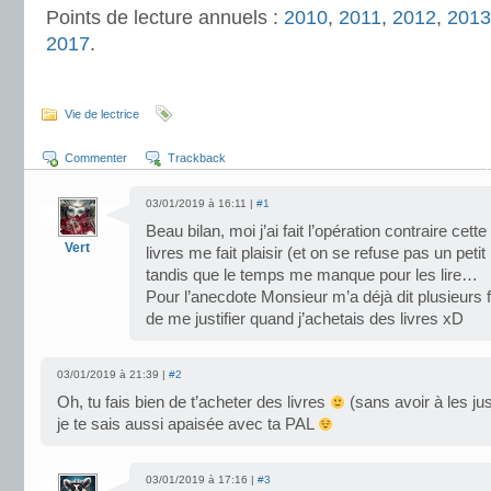
Points de lecture annuels :
2010
,
2011
,
2012
,
2013
2017
.
.
Vie de lectrice
Commenter
Trackback
03/01/2019 à 16:11 |
#1
Beau bilan, moi j’ai fait l’opération contraire ce
Vert
livres me fait plaisir (et on se refuse pas un peti
tandis que le temps me manque pour les lire…
Pour l’anecdote Monsieur m’a déjà dit plusieurs f
de me justifier quand j’achetais des livres xD
03/01/2019 à 21:39 |
#2
Oh, tu fais bien de t’acheter des livres
(sans avoir à les jus
je te sais aussi apaisée avec ta PAL
03/01/2019 à 17:16 |
#3