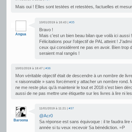
Mais oui ! Elles sont testées et retestées, factuelles et mesu
10/01/2019 à 16:43 |
#35
Bravo !
Angua
Mais c’est un bien beau bilan que voilà ici aussi !
Félicitations pour l’objectif de PAL atteint ! J’adm
ceux qui considèrent ne pas en avoir. Bien trop d
seraient mal rangés !
10/01/2019 à 18:47 |
#36
Mon véritable objectif était de descendre à un nombre de livr
« raisonnable » sans forcément y attacher un nombre rond. Ma
ne me reste plus qu’à maintenir le tout et 2018 s’est bien déro
aussi de ne pas mettre une étiquette sur les livres à lire ni l
11/01/2019 à 11:21 |
#37
@Acr0
Baroona
Sa réponse est sans équivoque : il te faudra lire
année si tu veux recevoir Sa bénédiction. =P