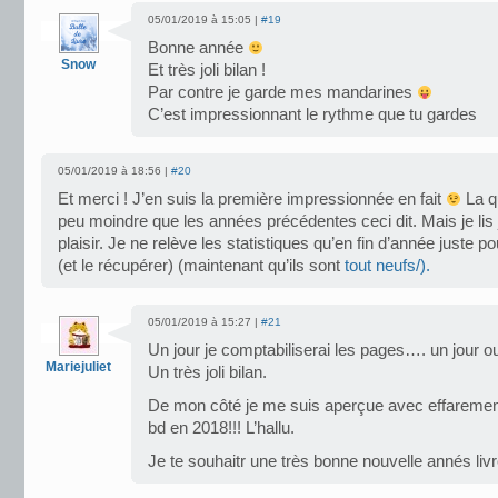
05/01/2019 à 15:05 |
#19
Bonne année
Snow
Et très joli bilan !
Par contre je garde mes mandarines
C’est impressionnant le rythme que tu gardes
05/01/2019 à 18:56 |
#20
Et merci ! J’en suis la première impressionnée en fait
La qu
peu moindre que les années précédentes ceci dit. Mais je lis 
plaisir. Je ne relève les statistiques qu’en fin d’année juste po
(et le récupérer) (maintenant qu’ils sont
tout neufs/
).
05/01/2019 à 15:27 |
#21
Un jour je comptabiliserai les pages…. un jour o
Mariejuliet
Un très joli bilan.
De mon côté je me suis aperçue avec effarement
bd en 2018!!! L’hallu.
Je te souhaitr une très bonne nouvelle annés liv