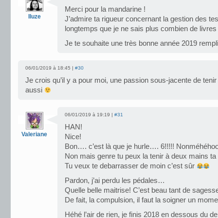
Merci pour la mandarine !
Iluze
J’admire ta rigueur concernant la gestion des tes 
longtemps que je ne sais plus combien de livr
Je te souhaite une très bonne année 2019 rempli
06/01/2019 à 18:45 |
#30
Je crois qu’il y a pour moi, une passion sous-jacente de tenir
aussi
06/01/2019 à 19:19 |
#31
HAN!
Valeriane
Nice!
Bon…. c’est là que je hurle…. 6!!!!! Nonméhéhoo
Non mais genre tu peux la tenir à deux mains ta 
Tu veux te debarrasser de moin c’est sûr
Pardon, j’ai perdu les pédales…
Quelle belle maitrise! C’est beau tant de sagess
De fait, la compulsion, il faut la soigner un mom
Héhé l’air de rien, je finis 2018 en dessous du d