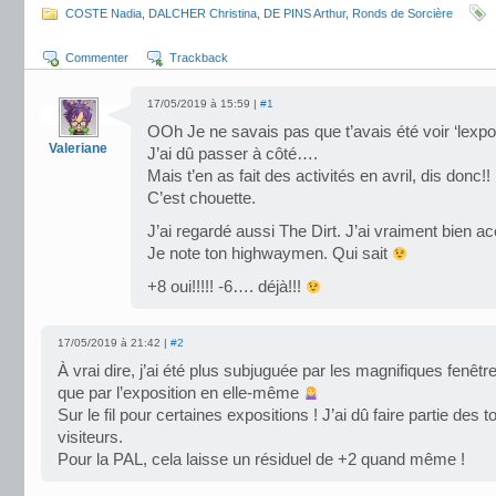
COSTE Nadia
,
DALCHER Christina
,
DE PINS Arthur
,
Ronds de Sorcière
Commenter
Trackback
17/05/2019 à 15:59 |
#1
OOh Je ne savais pas que t’avais été voir ‘lex
Valeriane
J’ai dû passer à côté….
Mais t’en as fait des activités en avril, dis donc!!
C’est chouette.
J’ai regardé aussi The Dirt. J’ai vraiment bien a
Je note ton highwaymen. Qui sait
+8 oui!!!!! -6…. déjà!!!
17/05/2019 à 21:42 |
#2
À vrai dire, j’ai été plus subjuguée par les magnifiques fenêt
que par l’exposition en elle-même
Sur le fil pour certaines expositions ! J’ai dû faire partie des 
visiteurs.
Pour la PAL, cela laisse un résiduel de +2 quand même !