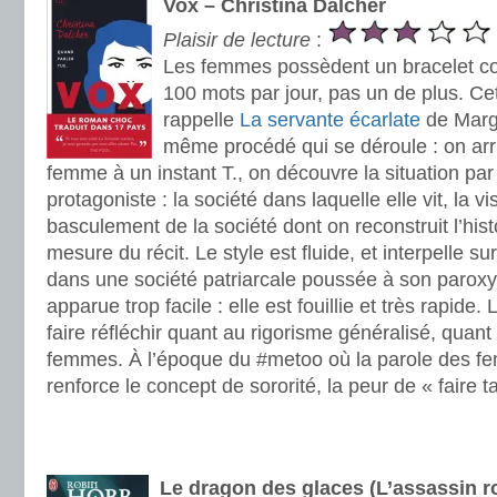
Vox – Christina Dalcher
Plaisir de lecture
:
Les femmes possèdent un bracelet co
100 mots par jour, pas un de plus. Ce
rappelle
La servante écarlate
de Marga
même procédé qui se déroule : on arri
femme à un instant T., on découvre la situation par
protagoniste : la société dans laquelle elle vit, la vi
basculement de la société dont on reconstruit l’hist
mesure du récit. Le style est fluide, et interpelle s
dans une société patriarcale poussée à son paroxy
apparue trop facile : elle est fouillie et très rapide. 
faire réfléchir quant au rigorisme généralisé, quan
femmes. À l’époque du #metoo où la parole des fe
renforce le concept de sororité, la peur de « faire ta
.
.
Le dragon des glaces (L’assassin r