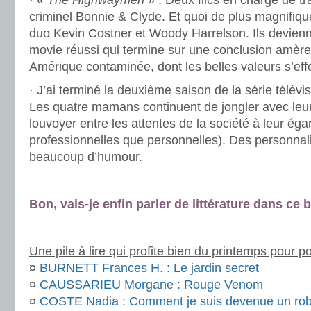
· «
The Highwaymen
» : Deux flics en charge de tr
criminel Bonnie & Clyde. Et quoi de plus magnifiq
duo Kevin Costner et Woody Harrelson. Ils devien
movie réussi qui termine sur une conclusion amère 
Amérique contaminée, dont les belles valeurs s’eff
· J’ai terminé la deuxième saison de la série télév
Les quatre mamans continuent de jongler avec leur
louvoyer entre les attentes de la société à leur éga
professionnelles que personnelles). Des personnali
beaucoup d’humour.
.
Bon, vais-je enfin parler de littérature dans ce bi
.
Une pile à lire qui profite bien du printemps pour p
¤
BURNETT Frances H. : Le jardin secret
¤
CAUSSARIEU Morgane : Rouge Venom
¤
COSTE Nadia : Comment je suis devenue un rob