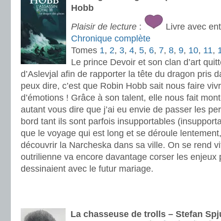
Hobb
Plaisir de lecture
:
Livre avec en
Chronique complète
Tomes
1
,
2
,
3
,
4
,
5
,
6
,
7
,
8
,
9
,
10
,
11
,
Le prince Devoir et son clan d’art quitt
d’Aslevjal afin de rapporter la tête du dragon pris 
peux dire, c’est que Robin Hobb sait nous faire viv
d’émotions ! Grâce à son talent, elle nous fait mont
autant vous dire que j’ai eu envie de passer les 
bord tant ils sont parfois insupportables (insupport
que le voyage qui est long et se déroule lentement, 
découvrir la Narcheska dans sa ville. On se rend vi
outrilienne va encore davantage corser les enjeux p
dessinaient avec le futur mariage.
.
.
La chasseuse de trolls – Stefan Spj