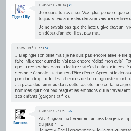
18/05/2019 à 09:46 |
#3
Je retiens ton avis sur Vox, plus pondéré que cel
Tigger Lilly
toujours pas à me décider si je vais lire ce livre 
Je ne savais pas que the hate u give était un livre
en début d’année. Il est pas mal.
18/05/2019 à 11:57 |
#4
J’ai épinglé son billet mais je ne suis pas encore allée le lire 
faire influencer quand je n’ai pas encore rédigé mon avis). T
que tu recherches dans ta lecture : si c’est autant d’intensité
servante écarlate, tu risques d’être déçue. Après, si le déno
paru bien trop facile, les réflexions de la protagoniste m’ont pa
: la place des femmes dans cette société, une certaine aigreu
hommes qui n’ont pas réagi et les émotions qui la traversent
ses enfants (garçons et fille).
18/05/2019 à 11:27 |
#5
Ah, Kingdomino ! Vraiment un très bon jeu, simple
Baroona
du plaisir. =D
Je note « The Highwaymen », je l’avais vu passer 