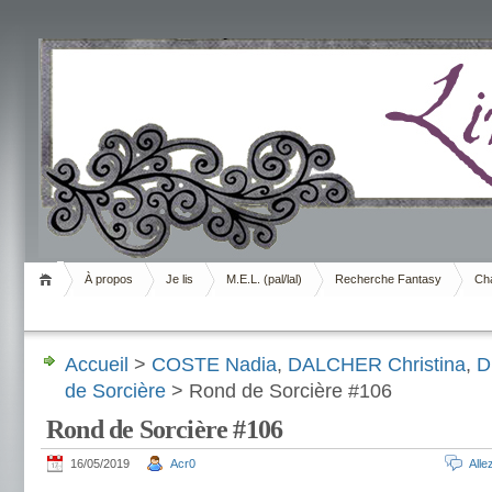
Livrement
À propos
Je lis
M.E.L. (pal/lal)
Recherche Fantasy
Cha
Accueil
>
COSTE Nadia
,
DALCHER Christina
,
D
de Sorcière
> Rond de Sorcière #106
Rond de Sorcière #106
16/05/2019
Acr0
All