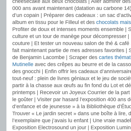
cheesecake aux deux chocolats | Aller admirer des
000 ans avant maintenant (datation au carbone 14) |
d’un copain | Préparer des cadeaux : un sac d’activ
album en tissu pour le Filleul et des
chocolats mai
Profiter de doux et intenses moments ensemble | 
culture et un tour de manège pour décompresser | P
couture | Et tester un nouveau salon de thé & café 
fait maintenant partie de mes adresses favorites | 
de Benjamin Lacombe | Scraper des
cartes thémat
Mutinelle
avec des crêpes au beurre et de la casso
des gnocchi | Enfin offrir les cadeaux d’anniversa
tout-neuf : plein de livres géniaux et le jeu de sociét
partir à la chasse aux œufs au fin fond du Lot et dé
printemps | Recevoir un Joyeux Courrier de la par
le goûter | Visiter par hasard l’exposition 400 ans 
d’enfance et de jeunesse » à la Bibliothèque d’Étud
Trouver « Le jardin secret » dans une boîte à lire,
l’exemplaire que j’avais lu enfant | Une vraie made
Exposition Electrosound un jour | Exposition Lumin