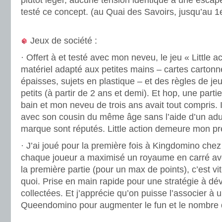
plutôt léger, aucune tension identique à une escap
testé ce concept. (au Quai des Savoirs, jusqu’au 
.
Jeux de société :
· Offert à et testé avec mon neveu, le jeu « Little 
matériel adapté aux petites mains – cartes carton
épaisses, sujets en plastique – et des règles de je
petits (à partir de 2 ans et demi). Et hop, une part
bain et mon neveu de trois ans avait tout compris. Il
avec son cousin du même âge sans l’aide d’un adul
marque sont réputés. Little action demeure mon pr
· J’ai joué pour la première fois à Kingdomino chez
chaque joueur a maximisé un royaume en carré av
la première partie (pour un max de points), c’est v
quoi. Prise en main rapide pour une stratégie à dév
collectées. Et j’apprécie qu’on puisse l’associer à 
Queendomino pour augmenter le fun et le nombre d
.