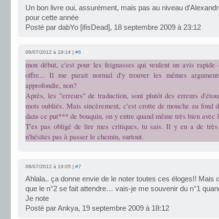
Un bon livre oui, assurément, mais pas au niveau d’Alexandr
pour cette année
Posté par dabYo [ifisDead], 18 septembre 2009 à 23:12
08/07/2012 à 19:14 |
#6
mon début, c'est pour les feignasses qui veulent un avis rapide 
offre... Il me parait normal d'y trouver les mêmes arguments
approfondie, non?
Après, les "erreurs" de traduction, sont plutôt des erreurs d'éto
mots oubliés. Mais sincèrement, c'est crotte de mouche au fond d
dans ce put*** de bouquin, on y entre quand même très bien avec 
T'es pas obligé de lire mes critiques, tu sais. Il y en a de très
n'hésites pas à passer le chemin, surtout.
08/07/2012 à 19:05 |
#7
Ahlala.. ça donne envie de le noter toutes ces éloges!! Mais 
que le n°2 se fait attendre… vais-je me souvenir du n°1 quand 
Je note
Posté par Ankya, 19 septembre 2009 à 18:12