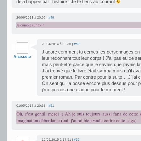
déjà happée par l’histoire ! Je te tiens au courant
20/06/2013 à 20:09 |
#49
Je compte sur toi !
29/04/2014 à 22:30 |
#50
J’adore comment tu cernes les personnages en 
Anassete
leur redonnant tout leur corps ! J’ai pas eu de s
mais peut-être parce que je savais que j’avais la
J’ai trouvé que le livre était sympa mais qu’il av
premier roman. Par contre pour la suite… J’l’ai
On sent qu’il a bossé encore plus dessus pour p
j’me prends une claque pour le moment !
01/05/2014 à 20:33 |
#51
Oh, c'est gentil, merci :) Ah je suis toujours aussi fana de cette s
imagination débordante (oui, j'aurai bien voulu écrire cette saga)
12/05/2015 à 17:51 |
#52