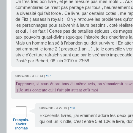
Un très très bon livre , et je ne mesure pas mes mots … Au
commentaires ce n’est pas partagé par tous , heuresement d’a
la diversité qui fait force . Ce livre, par certains cotés , me rap
de Fitz ( assassin royal ) . On y retrouve les problèmes qu’o
les personnages pour subvenir à leurs besoins , coté réaliste 
et oui , il en faut ! Certes pas de batailles épiques , de mage
aux pouvoirs quasi-divins (quoique l’histoire des chadrians l
Mais un homme laissé à l’abandon qui doit survivre ! En atte
patiemment le tome 2 ( presque 1 an .. ) , je le conseille vive
style d’écriture rafraichissant que par le scénario impeccable
Posté par Bebert, 08 juin 2010 à 23:58
08/07/2012 à 19:13 |
#27
J'approuve, si nous étions tous du même avis, on s'ennuierait assez
:) Je suis contente qu'il t'ait plu autant qu'à moi !
08/07/2012 à 22:15 |
#28
Excellents livres, j’ai vraiment adoré les deux 
François-
qui ont un Kindle, c’est entre 5 et 10€ le livre, do
Xavier
Thomas