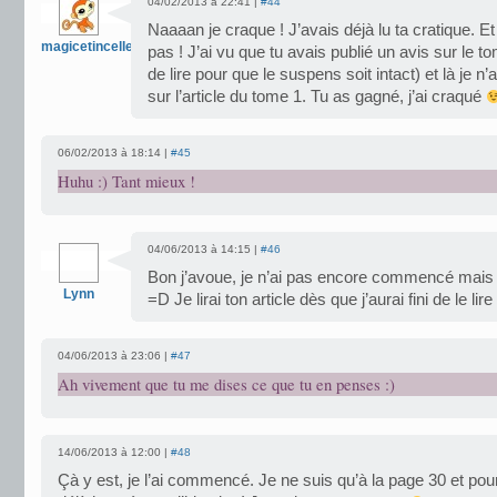
04/02/2013 à 22:41 |
#44
Naaaan je craque ! J’avais déjà lu ta cratique. Et
magicetincelle
pas ! J’ai vu que tu avais publié un avis sur le 
de lire pour que le suspens soit intact) et là je 
sur l’article du tome 1. Tu as gagné, j’ai craqué
06/02/2013 à 18:14 |
#45
Huhu :) Tant mieux !
04/06/2013 à 14:15 |
#46
Bon j’avoue, je n’ai pas encore commencé mais ç
Lynn
=D Je lirai ton article dès que j’aurai fini de le lire
04/06/2013 à 23:06 |
#47
Ah vivement que tu me dises ce que tu en penses :)
14/06/2013 à 12:00 |
#48
Çà y est, je l’ai commencé. Je ne suis qu’à la page 30 et pour