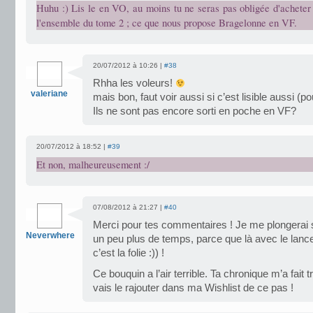
Huhu :) Lis le en VO, au moins tu ne seras pas obligée d'acheter
l'ensemble du tome 2 ; ce que nous propose Bragelonne en VF.
20/07/2012 à 10:26 |
#38
Rhha les voleurs!
valeriane
mais bon, faut voir aussi si c’est lisible aussi (po
Ils ne sont pas encore sorti en poche en VF?
20/07/2012 à 18:52 |
#39
Et non, malheureusement :/
07/08/2012 à 21:27 |
#40
Merci pour tes commentaires ! Je me plongerai s
Neverwhere
un peu plus de temps, parce que là avec le lanc
c’est la folie :)) !
Ce bouquin a l’air terrible. Ta chronique m’a fait 
vais le rajouter dans ma Wishlist de ce pas !