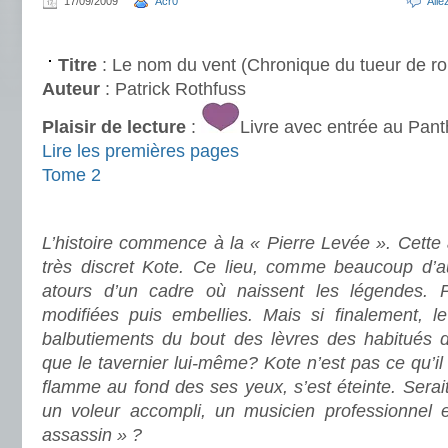
17/09/2009
Acr0
All
P.
Titre
: Le nom du vent (Chronique du tueur de roi
Auteur
: Patrick Rothfuss
Plaisir de lecture
:
Livre avec entrée au Pan
Lire les premières pages
Tome 2
.
L’histoire commence à la « Pierre Levée ». Cette
très discret Kote. Ce lieu, comme beaucoup d’a
atours d’un cadre où naissent les légendes. Pa
modifiées puis embellies. Mais si finalement, l
balbutiements du bout des lèvres des habitués de 
que le tavernier lui-même? Kote n’est pas ce qu’il
flamme au fond des ses yeux, s’est éteinte. Serait
un voleur accompli, un musicien professionnel 
assassin » ?