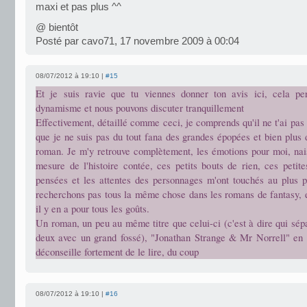
maxi et pas plus ^^
@ bientôt
Posté par cavo71, 17 novembre 2009 à 00:04
08/07/2012 à 19:10 |
#15
Et je suis ravie que tu viennes donner ton avis ici, cela p
dynamisme et nous pouvons discuter tranquillement
Effectivement, détaillé comme ceci, je comprends qu'il ne t'ai pas
que je ne suis pas du tout fana des grandes épopées et bien plus
roman. Je m'y retrouve complètement, les émotions pour moi, nais
mesure de l'histoire contée, ces petits bouts de rien, ces petite
pensées et les attentes des personnages m'ont touchés au plus 
recherchons pas tous la même chose dans les romans de fantasy, 
il y en a pour tous les goûts.
Un roman, un peu au même titre que celui-ci (c'est à dire qui sé
deux avec un grand fossé), "Jonathan Strange & Mr Norrell" en fa
déconseille fortement de le lire, du coup
08/07/2012 à 19:10 |
#16