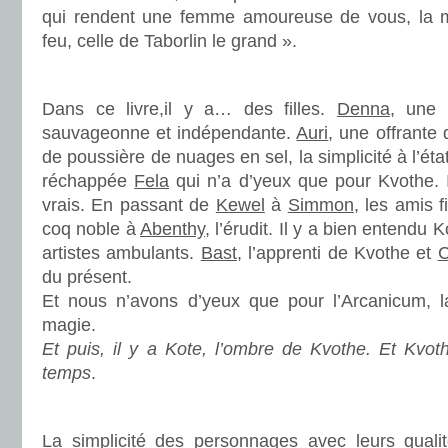
qui rendent une femme amoureuse de vous, la m
feu, celle de Taborlin le grand ».
.
Dans ce livre,il y a… des filles.
Denna
, une 
sauvageonne et indépendante.
Auri
, une offrante 
de poussière de nuages en sel, la simplicité à l’état
réchappée
Fela
qui n’a d’yeux que pour Kvothe.
vrais. En passant de
Kewel
à
Simmon
, les amis f
coq noble à
Abenthy
, l’érudit. Il y a bien entendu 
artistes ambulants.
Bast
, l’apprenti de Kvothe et
C
du présent.
Et nous n’avons d’yeux que pour l’Arcanicum, l
magie.
Et puis, il y a Kote, l’ombre de Kvothe. Et Kvot
temps
.
.
La simplicité des personnages avec leurs qualit