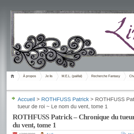
Livrement
À propos
Je lis
M.E.L. (pal/lal)
Recherche Fantasy
Cha
Accueil
>
ROTHFUSS Patrick
> ROTHFUSS Patri
tueur de roi ~ Le nom du vent, tome 1
ROTHFUSS Patrick – Chronique du tueur 
du vent, tome 1