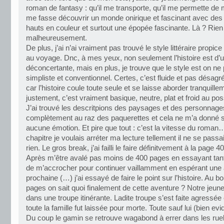
roman de fantasy : qu’il me transporte, qu’il me permette de m
me fasse découvrir un monde onirique et fascinant avec de
hauts en couleur et surtout une épopée fascinante. Là ? Rien
malheureusement.
De plus, j’ai n’ai vraiment pas trouvé le style littéraire propice
au voyage. Dnc, à mes yeux, non seulement l’histoire est d’u
déconcertante, mais en plus, je trouve que le style est on ne 
simpliste et conventionnel. Certes, c’est fluide et pas désagré
car l’histoire coule toute seule et se laisse aborder tranquill
justement, c’est vraiment basique, neutre, plat et froid au pos
J’ai trouvé les descritpions des paysages et des personnage
complètement au raz des paquerettes et cela ne m’a donné s
aucune émotion. Et pire que tout : c’est la vitesse du roma
chapitre je voulais arréter ma lecture tellement il ne se pass
rien. Le gros break, j’ai failli le faire définitvement à la page 
Après m’être avalé pas moins de 400 pages en essayant tan
de m’accrocher pour continuer vaillamment en espérant une 
prochaine (…) j’ai essayé de faire le point sur l’histoire. Au b
pages on sait quoi finalement de cette aventure ? Notre jeune
dans une troupe itinérante. Ladite troupe s’est faite agressée
toute la famille fut laissée pour morte. Toute sauf lui (bien 
Du coup le gamin se retrouve wagabond à errer dans les ru