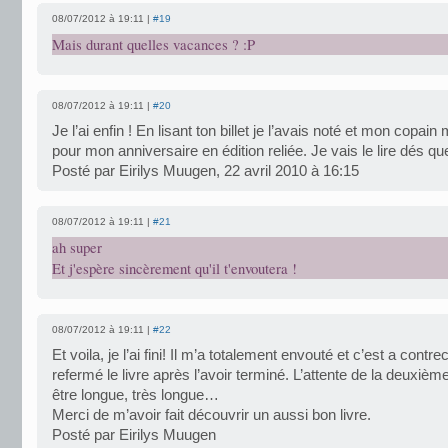
08/07/2012 à 19:11 |
#19
Mais durant quelles vacances ? :P
08/07/2012 à 19:11 |
#20
Je l’ai enfin ! En lisant ton billet je l’avais noté et mon copain m
pour mon anniversaire en édition reliée. Je vais le lire dés qu
Posté par Eirilys Muugen, 22 avril 2010 à 16:15
08/07/2012 à 19:11 |
#21
ah super
Et j'espère sincèrement qu'il t'envoutera !
08/07/2012 à 19:11 |
#22
Et voila, je l’ai fini! Il m’a totalement envouté et c’est a contr
refermé le livre après l’avoir terminé. L’attente de la deuxièm
être longue, très longue…
Merci de m’avoir fait découvrir un aussi bon livre.
Posté par Eirilys Muugen