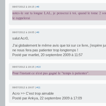
08/07/2012 à 19:15 |
#8
notes-le sur ta longue LAL, je penserai à toi, quand le tome 2 sor
le rappelerai
08/07/2012 à 19:05 |
#9
salut Acr0,
J’ai globalement le même avis que toi sur ce livre, j’espère ju
ne nous fera pas patienter trop longtemps !
Posté par martlet, 20 septembre 2009 à 11:57
08/07/2012 à 19:15 |
#10
Pour l'instant ce n'est pas gagné le "temps à patienter".
08/07/2012 à 19:07 |
#11
Acro >> C’est trop aimable
Posté par Ankya, 22 septembre 2009 à 17:09