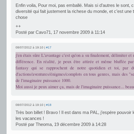
Enfin voila, Pour moi, pas emballé. Mais si d’autres le sont, 
diversité qui fait justement la richese du monde, et c’est une
chose
++
Posté par Cavo71, 17 novembre 2009 à 11:14
08/07/2012 à 19:10 |
#17
j'en étais sûre L'avantage c'est qu'on a su finalement, délimiter et
différence. En réalité, je peux être attirée et même bluffée pa
fantasy qui se rapprochent de notre quotidien et toi, par 
d'actions/aventures/énigmes/complots en tous genres, mais des "se
de l'imaginaire puissance 1000.
Moi aussi je peux aimer ça, mais de l'imaginaire puissance... beau
08/07/2012 à 19:10 |
#18
Très bon billet ! Bravo ! Il est dans ma PAL, j’espère pouvoir l
les vacances !
Posté par Theoma, 19 décembre 2009 à 14:28