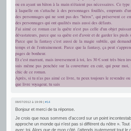
ou en ayant un bâton à la main n'étaient pas nécessaires. Ce type 
à laquelle on s'attache à des personnages fouillés, emprunts d'u
des personnages qui ne sont pas des "héros", qui préservent ce en 
des personnages qui ont qualités mais aussi des défauts.
J'ai aimé ce roman car la quête n'est pas celle d'un objet puissa
dévastateurs, parce que sa quête est d'avoir et de garder les pieds s
Parce que la fantasy c'est aussi de la magie subtile, qui demand
temps et de l'entrainement. Parce que la fantasy, ça peut s'appren
pages de bonheur.
Et c'est marrant, mais inversement à toi, les 30 € sont très bien in
suis même pas penchée sur la couverture en cuir, qui pour moi, n
chic de ce roman.
Après, si tu n'as pas aimé ce livre, tu peux toujours le revendre ou
que livre voyageur, tu sais
08/07/2012 à 19:09 |
#14
Bonjour et merci de ta réponse.
Je crois que nous sommes d’accord sur un point incontestabl
approche un monde qui n’est pas si différent du nôtre ». Tout 
avec toi. Alors que de mon côté, j’attends jsutemengt tout le 