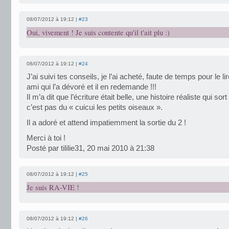
08/07/2012 à 19:12 |
#23
Oui, vivement ! Je suis contente qu'il t'ait plu :)
08/07/2012 à 19:12 |
#24
J’ai suivi tes conseils, je l’ai acheté, faute de temps pour le li
ami qui l’a dévoré et il en redemande !!!
Il m’a dit que l’écriture était belle, une histoire réaliste qui sort
c’est pas du « cuicui les petits oiseaux ».
Il a adoré et attend impatiemment la sortie du 2 !
Merci à toi !
Posté par tililie31, 20 mai 2010 à 21:38
08/07/2012 à 19:12 |
#25
Je suis RA-VIE !
08/07/2012 à 19:12 |
#26