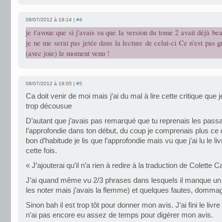
08/07/2012 à 19:14 |
#4
je t'avoue que si j'avais su que la version du tome 2 avait déjà be
je ne me serai pas jetée dans la lecture de celui-ci Ce n'est pas gr
(avec joie) le moment venu !
08/07/2012 à 19:05 |
#5
Ca doit venir de moi mais j’ai du mal à lire cette critique que 
trop décousue
D’autant que j’avais pas remarqué que tu reprenais les pass
l’approfondie dans ton début, du coup je comprenais plus ce q
bon d’habitude je lis que l’approfondie mais vu que j’ai lu le livre
cette fois.
« J’ajouterai qu’il n’a rien à redire à la traduction de Colette C
J’ai quand même vu 2/3 phrases dans lesquels il manque un m
les noter mais j’avais la flemme) et quelques fautes, domma
Sinon bah il est trop tôt pour donner mon avis. J’ai fini le livre
n’ai pas encore eu assez de temps pour digérer mon avis.