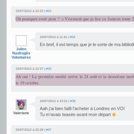
15/07/2012 à 22:23 |
#33
Oh pourquoi avoir peur ? :) Vivement que je lise ce fameux tome 2
10/07/2012 à 11:41 |
#34
En bref, il est temps que je le sorte de ma biblioth
Julien
Naufragés
Volontaires
15/07/2012 à 22:27 |
#35
Ah oui ! La première moitié arrive le 24 août et la deuxième moi
le 19 octobre.
10/07/2012 à 13:22 |
#36
Aah j’ai bien failli l’acheter à Londres en VO!
Valeriane
Tu m’avais teasée avant mon départ
15/07/2012 à 22:28 |
#37