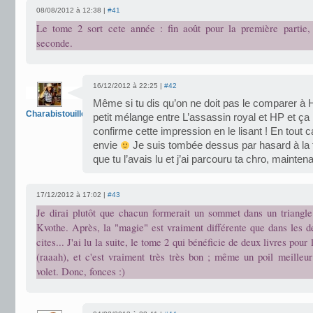
08/08/2012 à 12:38 |
#41
Le tome 2 sort cete année : fin août pour la première partie,
seconde.
16/12/2012 à 22:25 |
#42
Même si tu dis qu’on ne doit pas le comparer à Ha
Charabistouilles
petit mélange entre L’assassin royal et HP et ça 
confirme cette impression en le lisant ! En tout
envie
Je suis tombée dessus par hasard à la fn
que tu l’avais lu et j’ai parcouru ta chro, maintena
17/12/2012 à 17:02 |
#43
Je dirai plutôt que chacun formerait un sommet dans un triangl
Kvothe. Après, la "magie" est vraiment différente que dans les d
cites... J'ai lu la suite, le tome 2 qui bénéficie de deux livres po
(raaah), et c'est vraiment très très bon ; même un poil meilleu
volet. Donc, fonces :)