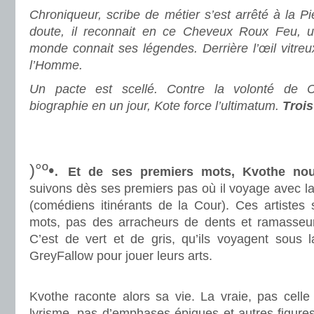
Chroniqueur, scribe de métier s’est arrêté à la 
doute, il reconnait en ce Cheveux Roux Feu, un
monde connait ses légendes. Derrière l’œil vitreu
l’Homme.
Un pacte est scellé. Contre la volonté de C
biographie en un jour, Kote force l’ultimatum.
Trois
.
.
)°º•.
Et de ses premiers mots, Kvothe nou
suivons dès ses premiers pas où il voyage avec 
(comédiens itinérants de la Cour). Ces artiste
mots, pas des arracheurs de dents et ramasseur
C’est de vert et de gris, qu’ils voyagent sous 
GreyFallow pour jouer leurs arts.
.
Kvothe raconte alors sa vie. La vraie, pas cel
lyrisme, pas d’emphases épiques et autres figure