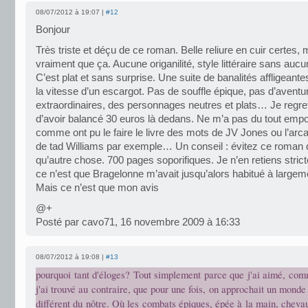
08/07/2012 à 19:07 |
#12
Bonjour
Très triste et déçu de ce roman. Belle reliure en cuir certes, m
vraiment que ça. Aucune origanilité, style littéraire sans auc
C’est plat et sans surprise. Une suite de banalités affligeant
la vitesse d’un escargot. Pas de souffle épique, pas d’aventu
extraordinaires, des personnages neutres et plats… Je regre
d’avoir balancé 30 euros là dedans. Ne m’a pas du tout emport
comme ont pu le faire le livre des mots de JV Jones ou l’ar
de tad Williams par exemple… Un conseil : évitez ce roman q
qu’autre chose. 700 pages soporifiques. Je n’en retiens strict
ce n’est que Bragelonne m’avait jusqu’alors habitué à largem
Mais ce n’est que mon avis
@+
Posté par cavo71, 16 novembre 2009 à 16:33
08/07/2012 à 19:08 |
#13
pourquoi tant d'éloges? Tout simplement parce que j'ai aimé, com
j'ai trouvé au contraire, que pour une fois, on approchait un monde 
différent du nôtre. Où les combats épiques, épée à la main, chev