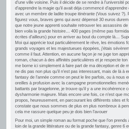
d’une ville voisine. Puis il décide de se rendre à l’université 
d’apprendre la magie qu’il avait déja commencé d’apprendre 
avec un membre de ladite troupe itinérante (Vous suivez ?).
figurez vous, braves gens qui avez dépensé 30 euros durem
que notre jeune apprenti souhaite retrouver les assassins de
bien voila la grande histoire… 400 pages (même pas formid
écrites d’ailleurs) pour en arriver au bout du compte là… Supe
Moi qui apprécie tout particulièrement le rêve, les émotions fo
grands voyages et les majestueues épopées, j’étais sévèrem
comme il faut. Attention, en aucune façon je ne juge ton appr
roman, chacun à des affinités particulières et je respecte ton 
me borne ici simplement à faire part de ma déception et de m
ne dis pas non plus qu’il n’est pas interessant, mais de là à en 
fantasy de l’année comme on peut le lire parfois, ou à nous en
oreilles à profusion avec la campagne promotionnelles men
battants par bragelonne, je trouve qu’il y a une incohérence 
dysharmonie majeure. Mais encore une fois, ce n’est que mo
propos, heureusement, en parcourant les différents sites et f
constate que nous sommes de plus en plus nombreux à pens
cela me rassure quelque peu je dois bien l’avouer
Pour moi, un simple roman au format poche que l’on prends à
loin de la grande littérature ou de la grande fantasy, genre 6 