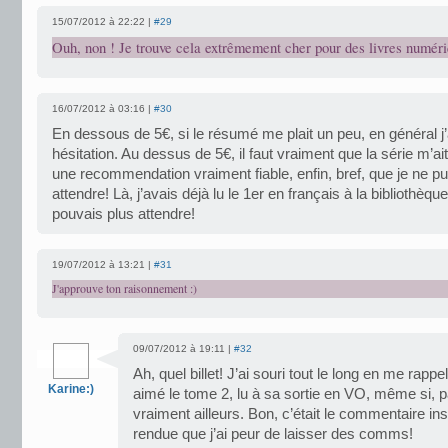
15/07/2012 à 22:22 |
#29
Ouh, non ! Je trouve cela extrêmement cher pour des livres numéri
16/07/2012 à 03:16 |
#30
En dessous de 5€, si le résumé me plait un peu, en général j
hésitation. Au dessus de 5€, il faut vraiment que la série m’ait 
une recommendation vraiment fiable, enfin, bref, que je ne p
attendre! Là, j’avais déjà lu le 1er en français à la bibliothèque
pouvais plus attendre!
19/07/2012 à 13:21 |
#31
J'approuve ton raisonnement :)
09/07/2012 à 19:11 |
#32
Ah, quel billet! J’ai souri tout le long en me rappe
Karine:)
aimé le tome 2, lu à sa sortie en VO, même si, p
vraiment ailleurs. Bon, c’était le commentaire insi
rendue que j’ai peur de laisser des comms!