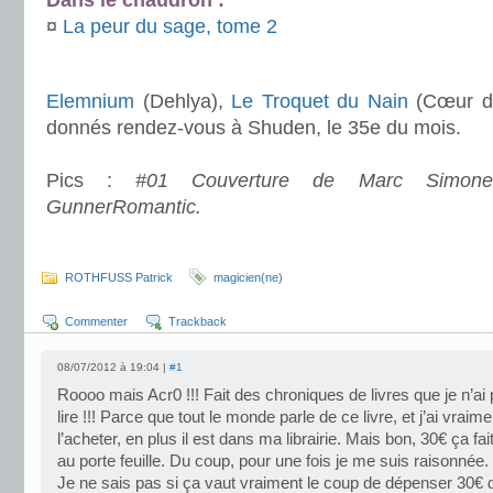
Dans le chaudron :
¤
La peur du sage, tome 2
.
Elemnium
(Dehlya),
Le Troquet du Nain
(Cœur de
donnés rendez-vous à Shuden, le 35e du mois.
.
Pics :
#01 Couverture de Marc Simonet
GunnerRomantic.
.
ROTHFUSS Patrick
magicien(ne)
Commenter
Trackback
08/07/2012 à 19:04 |
#1
Roooo mais Acr0 !!! Fait des chroniques de livres que je n’ai
lire !!! Parce que tout le monde parle de ce livre, et j’ai vraim
l’acheter, en plus il est dans ma librairie. Mais bon, 30€ ça fa
au porte feuille. Du coup, pour une fois je me suis raisonnée.
Je ne sais pas si ça vaut vraiment le coup de dépenser 30€ d