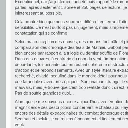
Exceptionnel, car j’ai justement acheté puis rapporté le roma
parles, après seulement 1 soirée et 250 pages de lecture : je l
ininteressant au possible.
Cela montre bien que nous sommes différent en terme d’atte
sensibilité. Ce n’est surtout pas un jugement, mais simpleme
constatation qui se confirme
Selon ma conception des choses, ces romans font pâle et piè
comparaison des chronique des féals de Mathieu Gaborit pa
bien encore par rapport à la trilogie du dernier souffle de Fio
Dans ces oeuvres, à contrario du nom du vent, l’imagination 
débordante, foisonnante tout en restant cohérente et structuré
d’action et de rebondissements. Avec un style littéraire extra
recherché, chiadé, peaufiné dans le mondre détail pour nous
une farandole d’aventures épiques. Sur jonathan strange, le s
mauvais, mais je trouve que c’est trop réaliste donc : direct, 
Pas de souffle grandiose quoi…
Alors que je me souviens encore aujourd’hui avec émotion de
magnificence des descriptions concernant le château du Hayo
encore des détails extraordinaires du combat dentesque et t
Seoman et Ineluki, je ne retiens étonnament et finalement ri
vent.