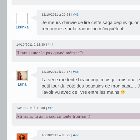
12/10/2011 à 20:23 |
#43
Je meurs d’envie de lire cette saga depuis qu’on
Elsinka
remarques sur la traduction m’inquiètent.
14/10/2011 à 12:30 |
#44
Il faut sauter le pas quand même :D
13/10/2011 à 10:47 |
#45
La série me tente beaucoup, mais je crois que je 
Luna
petit tour du côté des bouquins de mon papa… J
l’avoir vu avec ce livre entre les mains
14/10/2011 à 12:30 |
#46
Ah voilà, tu as la source toute trouvée ;)
16/10/2011 à 00:22 |
#47