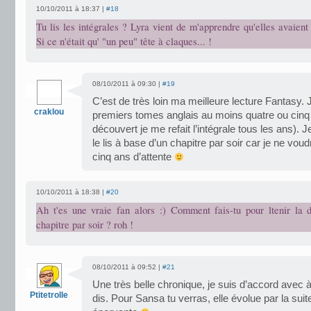
10/10/2011 à 18:37 |
#18
Tu lis les intégrales ? Lyra vient de m'apprendre qu'elles avaient
Si ce n'était qu' "un peu" tête à claques... !
08/10/2011 à 09:30 |
#19
C’est de très loin ma meilleure lecture Fantasy. J’a
craklou
premiers tomes anglais au moins quatre ou cinq f
découvert je me refait l’intégrale tous les ans). J
le lis à base d’un chapitre par soir car je ne voud
cinq ans d’attente
10/10/2011 à 18:38 |
#20
Ah t'es une vraie fan alors :) Comment fais-tu pour ltenir la 
chapitre par soir ? roh !
08/10/2011 à 09:52 |
#21
Une très belle chronique, je suis d’accord avec à
Ptitetrolle
dis. Pour Sansa tu verras, elle évolue par la sui