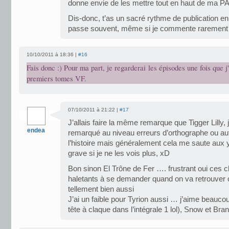
donne envie de les mettre tout en haut de ma PA
Dis-donc, t’as un sacré rythme de publication e
passe souvent, même si je commente raremen
10/10/2011 à 18:36 |
#16
Fais donc :) Pour ma part, je regarderai les épisodes une fois que j
premiers tomes VF.
07/10/2011 à 21:22 |
#17
J’allais faire la même remarque que Tigger Lilly, 
endea
remarqué au niveau erreurs d’orthographe ou autr
l’histoire mais généralement cela me saute aux 
grave si je ne les vois plus, xD
Bon sinon El Trône de Fer …. frustrant oui ces c
haletants à se demander quand on va retrouver
tellement bien aussi
J’ai un faible pour Tyrion aussi … j’aime beauc
tête à claque dans l’intégrale 1 lol), Snow et Bran