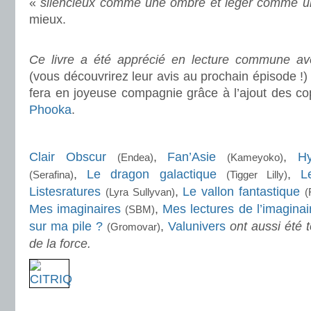
«
silencieux comme une ombre et léger comme 
mieux.
.
Ce livre a été apprécié en lecture commune av
(vous découvrirez leur avis au prochain épisode !) 
fera en joyeuse compagnie grâce à l’ajout des c
Phooka
.
.
Clair Obscur
,
Fan’Asie
,
Hy
(Endea)
(Kameyoko)
,
Le dragon galactique
,
L
(Serafina)
(Tigger Lilly)
Listesratures
,
Le vallon fantastique
(Lyra Sullyvan)
(
Mes imaginaires
,
Mes lectures de l’imagina
(SBM)
sur ma pile ?
,
Valunivers
ont aussi été t
(Gromovar)
de la force.
.