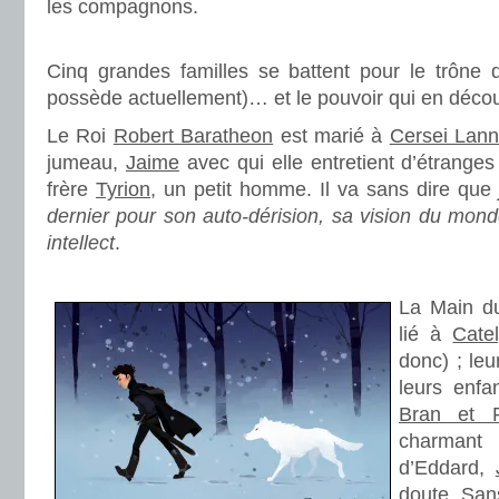
les compagnons.
.
Cinq grandes familles se battent pour le trône d
possède actuellement)… et le pouvoir qui en décou
Le Roi
Robert Baratheon
est marié à
Cersei Lann
jumeau,
Jaime
avec qui elle entretient d’étranges
frère
Tyrion
, un petit homme. Il va sans dire que
dernier pour son auto-dérision, sa vision du mon
intellect
.
.
La Main d
lié à
Cate
donc) ; le
leurs enf
Bran et R
charmant
d’Eddard,
doute, San