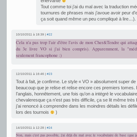
énervante
Tout comme toi j’ai du mal avec la traduction méd
tournures de phrases mais j’avoue avoir peur d’e
ça soit quand même un peu compliqué à lire…).
10/10/2011 à 18:39 |
#22
Cela n'a pas trop l'air d'être l'avis de mon Cher&Tendre qui attaq
du 3e livre VO si j'ai bien compris). Apparemment, la "médié
seulement francophone :)
12/10/2011 à 16:46 |
#23
Tout à fait, je confirme. Le style « VO » absolument super de 
beaucoup que je relise et relise encore ces premiers tomes. 
l’anglais, honnêtement, une fois qu’on a intégré le vocabulair
chevaleresque ça n’est pas très difficile, ça se lit même très b
j’ai renoncé à comprendre dans les moindres détails les défi
lors des tournois
)
14/10/2011 à 12:28 |
#24
Non, mais c'est pas possible, j'ai déjà du mal avec le vocabulaire de base (que je