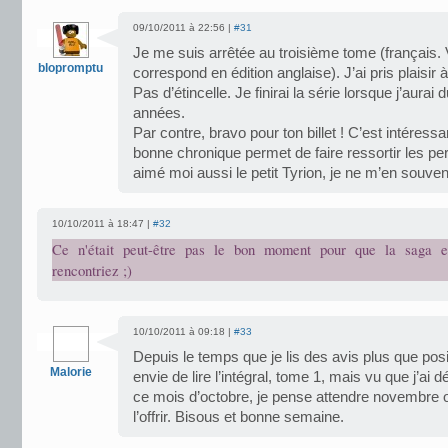
09/10/2011 à 22:56 |
#31
Je me suis arrêtée au troisième tome (français. 
blopromptu
correspond en édition anglaise). J’ai pris plaisir à
Pas d’étincelle. Je finirai la série lorsque j’au
années.
Par contre, bravo pour ton billet ! C’est intéres
bonne chronique permet de faire ressortir les perl
aimé moi aussi le petit Tyrion, je ne m’en souven
10/10/2011 à 18:47 |
#32
Ce n'était peut-être pas le bon moment pour que la saga e
rencontriez ;)
10/10/2011 à 09:18 |
#33
Depuis le temps que je lis des avis plus que positi
Malorie
envie de lire l’intégral, tome 1, mais vu que j’ai 
ce mois d’octobre, je pense attendre novembre
l’offrir. Bisous et bonne semaine.