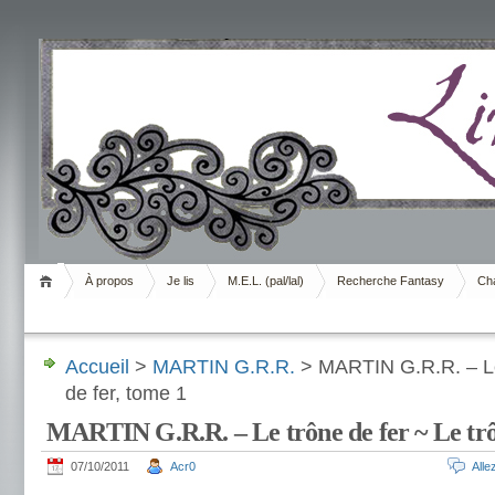
Livrement
À propos
Je lis
M.E.L. (pal/lal)
Recherche Fantasy
Cha
Accueil
>
MARTIN G.R.R.
> MARTIN G.R.R. – Le 
de fer, tome 1
MARTIN G.R.R. – Le trône de fer ~ Le trôn
07/10/2011
Acr0
All