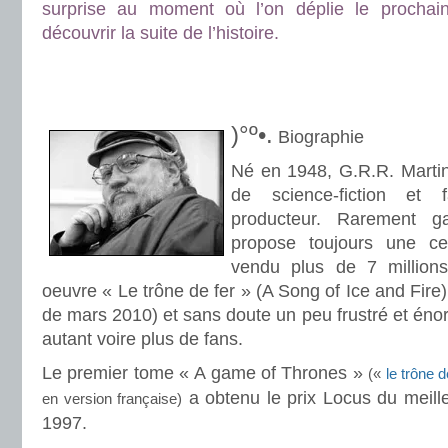
surprise au moment où l’on déplie le prochai
découvrir la suite de l’histoire.
.
.
)°º•.
Biographie
Né en 1948, G.R.R. Martin 
de science-fiction et f
producteur. Rarement ga
propose toujours une cer
vendu plus de 7 million
oeuvre « Le trône de fer » (A Song of Ice and Fir
de mars 2010) et sans doute un peu frustré et én
autant voire plus de fans.
Le premier tome « A game of Thrones »
(«
le trône d
a obtenu le prix Locus du meill
en version française)
1997.