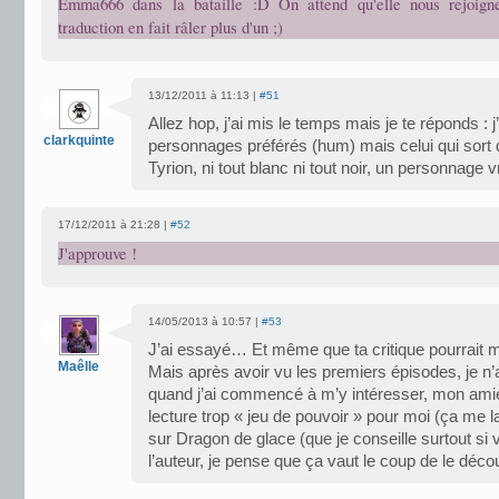
Emma666 dans la bataille :D On attend qu'elle nous rejoig
traduction en fait râler plus d'un ;)
13/12/2011 à 11:13 |
#51
Allez hop, j’ai mis le temps mais je te réponds : 
clarkquinte
personnages préférés (hum) mais celui qui sort 
Tyrion, ni tout blanc ni tout noir, un personnage 
17/12/2011 à 21:28 |
#52
J'approuve !
14/05/2013 à 10:57 |
#53
J’ai essayé… Et même que ta critique pourrait m
Maêlle
Mais après avoir vu les premiers épisodes, je n’
quand j’ai commencé à m’y intéresser, mon amie
lecture trop « jeu de pouvoir » pour moi (ça me 
sur Dragon de glace (que je conseille surtout si
l’auteur, je pense que ça vaut le coup de le dé