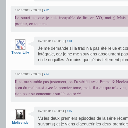
07/10/2011 à 20:33 |
#12
Le souci est que je suis incapable de lire en VO, moi ;) Mais t
profiter, en tout cas.
07/10/2011 à 20:33 |
#13
Je me demande si la trad n’a pas été relue et cor
Tigger Lilly
intégrale, car je ne me souviens absolument pas
ni de coquilles. A moins que j’étais tellement plo
07/10/2011 à 20:35 |
#14
Il ne me semble pas justement, on l'a vérifié avec Emma & Hecle
a eu du mal aussi avec le premier tome, mais il a dit que très vite,
rien pour se concentrer sur l'histoire ^^
07/10/2011 à 20:54 |
#15
Vu les deux premiers épisodes de la série récem
Melisende
suivants) et je viens d’acquérir les deux premie