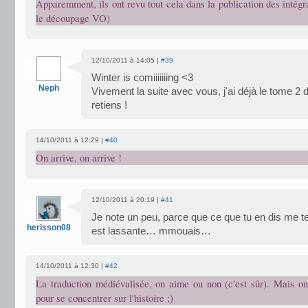
Apparemment, ils ont revu tout cela dans la publication des intégr
le découpage VO)
12/10/2011 à 14:05 |
#39
Winter is comiiiiiiing <3
Neph
Vivement la suite avec vous, j'ai déjà le tome 2 d
retiens !
14/10/2011 à 12:29 |
#40
On arrive, on arrive !
12/10/2011 à 20:19 |
#41
Je note un peu, parce que ce que tu en dis me ten
herisson08
est lassante… mmouais…
14/10/2011 à 12:30 |
#42
La traduction médiévalisée, on aime ou non (c'est sûr). Mais on 
pour se concentrer sur l'histoire ;)