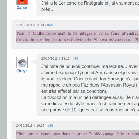
J’ai lu le 1er tome de l’Intégrale et j’ai vraiment
Xapur
près…
17/10/2011 à 11:14 |
#48
Yeah :) Malheureusement la 5e intégrale va se faire attendre, 
d'abord la parution des tomes individuels. Elle est prévue pour... 2
23/10/2011 à 23:12 |
#49
J’ai hâte de pouvoir continuer ma lecture… avec
Eirilys
J’aime beaucoup Tyrion et Arya aussi et je suis
ils vont évoluer. Concernant Jon Snow, je n’ai ja
me rappelle un peu Fitz dans l’Assassin Royal ( B
est très affecté par sa condition).
La traduction m’a un peu dérangée aussi. Je n’ai 
« médiéval » du style mais c’est franchement aga
une phrase de 10 lignes car sa construction n’es
24/10/2011 à 10:39 |
#50
Pfiou, on n'avance pas dans le tome 2 (découpage à la frança