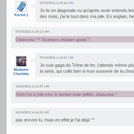
07/10/2011 à 19:11 |
#3
Je lis en diagonale vu qu’après avoir entendu le
Karine:)
des mois, j’ai le tout dans ma pile. En anglais, 
07/10/2011 à 19:13 |
#4
Chanceuse ^^ Tu penses attaquer quand ?
07/10/2011 à 19:37 |
#5
Je suis gaga du Trône de fer, j’attends même plu
Madame
la série, qui colle bien à mon souvenir de la c
Charlotte
14/10/2011 à 12:37 |
#6
Alors t'es à jour avec le dernier tome publié, chanceuse !
14/10/2011 à 14:20 |
#7
pas encore lu, mais en effet je l’ai déjà ^^