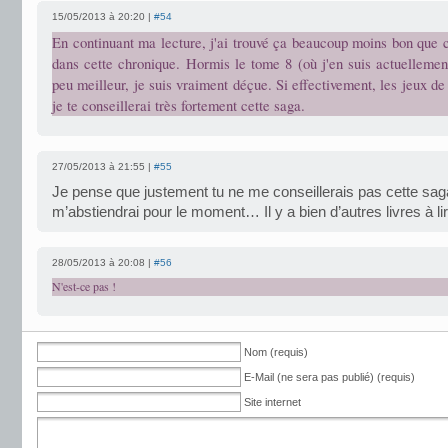
15/05/2013 à 20:20 |
#54
En continuant ma lecture, j'ai trouvé ça beaucoup moins bon que c
dans cette chronique. Hormis le tome 8 (où j'en suis actuellemen
peu meilleur, je suis vraiment déçue. Si effectivement, les jeux de 
je te conseillerai très fortement cette saga.
27/05/2013 à 21:55 |
#55
Je pense que justement tu ne me conseillerais pas cette s
m’abstiendrai pour le moment… Il y a bien d’autres livres à lir
28/05/2013 à 20:08 |
#56
N'est-ce pas !
Nom (requis)
E-Mail (ne sera pas publié) (requis)
Site internet