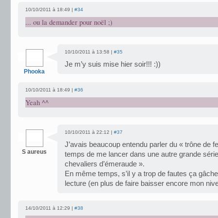
10/10/2011 à 18:49 |
#34
... ou la demander pour noël ;)
10/10/2011 à 13:58 |
#35
Je m’y suis mise hier soir!!! :))
Phooka
10/10/2011 à 18:49 |
#36
Yeah ^^
10/10/2011 à 22:12 |
#37
J’avais beaucoup entendu parler du « trône de fer
S aureus
temps de me lancer dans une autre grande série 
chevaliers d’émeraude ».
En même temps, s’il y a trop de fautes ça gâch
lecture (en plus de faire baisser encore mon nive
14/10/2011 à 12:29 |
#38