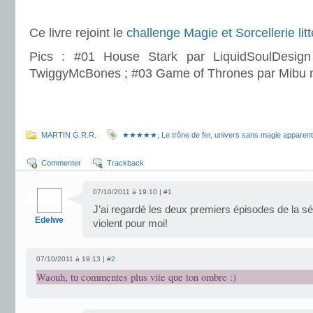
.
Ce livre rejoint le
challenge Magie et Sorcellerie litt
Pics : #01 House Stark par LiquidSoulDesi
TwiggyMcBones ; #03 Game of Thrones par Mibu 
.
.
MARTIN G.R.R.
★★★★★
,
Le trône de fer
,
univers sans magie apparen
Commenter
Trackback
07/10/2011 à 19:10 |
#1
J’ai regardé les deux premiers épisodes de la sér
Edelwe
violent pour moi!
07/10/2011 à 19:13 |
#2
Waouh, tu commentes plus vite que ton ombre :)