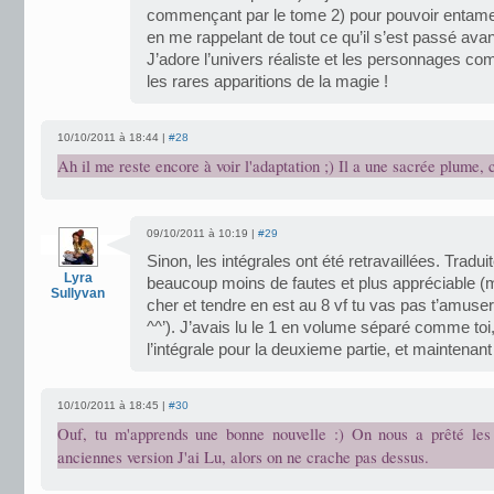
commençant par le tome 2) pour pouvoir entam
en me rappelant de tout ce qu’il s’est passé avan
J’adore l’univers réaliste et les personnages co
les rares apparitions de la magie !
10/10/2011 à 18:44 |
#28
Ah il me reste encore à voir l'adaptation ;) Il a une sacrée plume, c
09/10/2011 à 10:19 |
#29
Sinon, les intégrales ont été retravaillées. Trad
Lyra
beaucoup moins de fautes et plus appréciable (m
Sullyvan
cher et tendre en est au 8 vf tu vas pas t’amuser
^^’). J’avais lu le 1 en volume séparé comme toi,
l’intégrale pour la deuxieme partie, et maintenan
10/10/2011 à 18:45 |
#30
Ouf, tu m'apprends une bonne nouvelle :) On nous a prêté les 
anciennes version J'ai Lu, alors on ne crache pas dessus.