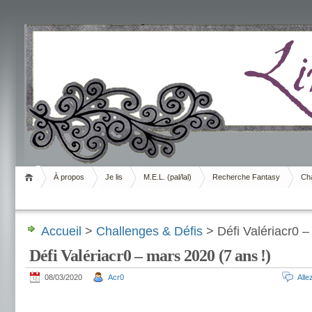
Livrement
À propos
Je lis
M.E.L. (pal/lal)
Recherche Fantasy
Cha
Accueil
>
Challenges & Défis
> Défi Valériacr0 –
Défi Valériacr0 – mars 2020 (7 ans !)
08/03/2020
Acr0
All
.