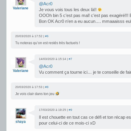
@Acr0
Valeriane
Je vous vois tous les deux là!!
OOOh bin 5 c’est pas mal! c’est pas exagéré!!! E
Bon OK Acr0 n’en a eu aucun…. mmaaaisss euh
20/03/2020 à 17:52 |
#6
Tu noteras qu’on est restés très factuels !
14/03/2020 à 15:14 |
#7
@Acr0
Valeriane
Vu comment ça tourne ici… je te conseille de fair
20/03/2020 à 17:53 |
#8
Je vois clair dans ton jeu
17/03/2020 à 19:25 |
#9
Il est chouette en tout cas ce défi et ton récap e
shaya
pour celui-ci de ce mois-ci xD