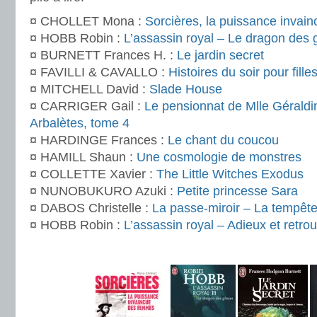
¤ CHOLLET Mona :
Sorcières, la puissance inva
¤ HOBB Robin :
L’assassin royal – Le dragon des 
¤ BURNETT Frances H. :
Le jardin secret
¤ FAVILLI & CAVALLO :
Histoires du soir pour fille
¤ MITCHELL David :
Slade House
¤ CARRIGER Gail :
Le pensionnat de Mlle Géraldin
Arbalètes, tome 4
¤ HARDINGE Frances :
Le chant du coucou
¤ HAMILL Shaun :
Une cosmologie de monstres
¤ COLLETTE Xavier :
The Little Witches Exodus
¤ NUNOBUKURO Azuki :
Petite princesse Sara
¤ DABOS Christelle :
La passe-miroir – La tempêt
¤ HOBB Robin :
L’assassin royal – Adieux et retro
.