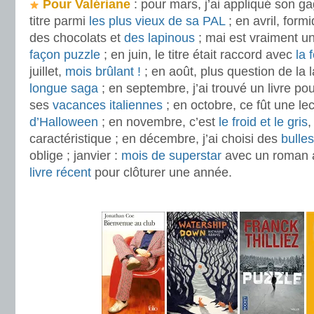
Pour Valériane
: pour mars, j’ai appliqué son ga
titre parmi
les plus vieux de sa PAL
; en avril, form
des chocolats et
des lapinous
; mai est vraiment u
façon puzzle
; en juin, le titre était raccord avec
la 
juillet,
mois brûlant !
; en août, plus question de la l
longue saga
; en septembre, j’ai trouvé un livre p
ses
vacances italiennes
; en octobre, ce fût une le
d’Halloween
; en novembre, c’est
le froid et le gris
,
caractéristique ; en décembre, j’ai choisi des
bulles
oblige ; janvier :
mois de superstar
avec un roman a
livre récent
pour clôturer une année.
.