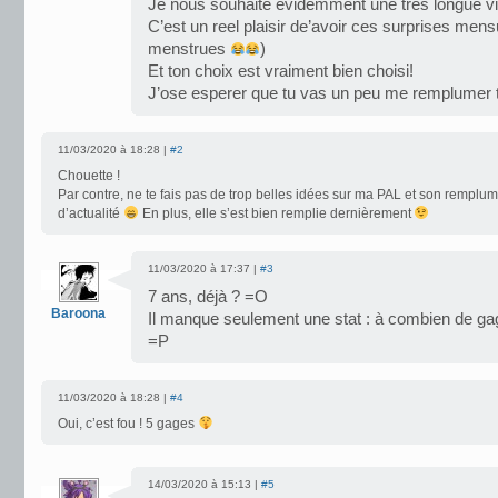
Je nous souhaite evidemment une tres longue vi
C’est un reel plaisir de’avoir ces surprises mensu
menstrues
)
Et ton choix est vraiment bien choisi!
J’ose esperer que tu vas un peu me remplumer 
11/03/2020 à 18:28 |
#2
Chouette !
Par contre, ne te fais pas de trop belles idées sur ma PAL et son remplum
d’actualité
En plus, elle s’est bien remplie dernièrement
11/03/2020 à 17:37 |
#3
7 ans, déjà ? =O
Baroona
Il manque seulement une stat : à combien de ga
=P
11/03/2020 à 18:28 |
#4
Oui, c’est fou ! 5 gages
14/03/2020 à 15:13 |
#5