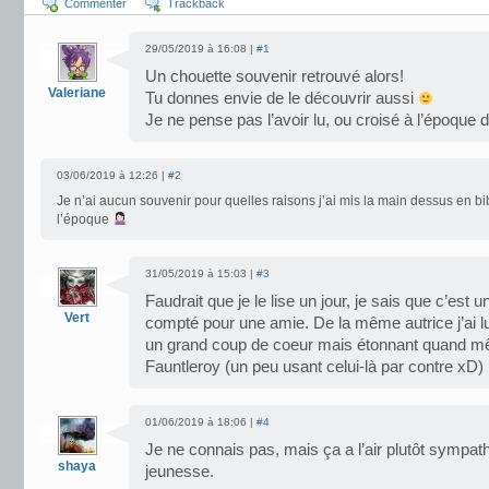
Commenter
Trackback
29/05/2019 à 16:08 |
#1
Un chouette souvenir retrouvé alors!
Valeriane
Tu donnes envie de le découvrir aussi
Je ne pense pas l’avoir lu, ou croisé à l’époque d
03/06/2019 à 12:26 |
#2
Je n’ai aucun souvenir pour quelles raisons j’ai mis la main dessus en bi
l’époque
31/05/2019 à 15:03 |
#3
Faudrait que je le lise un jour, je sais que c’est 
Vert
compté pour une amie. De la même autrice j’ai lu
un grand coup de coeur mais étonnant quand mêm
Fauntleroy (un peu usant celui-là par contre xD)
01/06/2019 à 18:06 |
#4
Je ne connais pas, mais ça a l’air plutôt sympa
shaya
jeunesse.