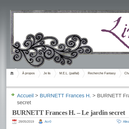
Livrement
À propos
Je lis
M.E.L. (pal/lal)
Recherche Fantasy
Cha
Accueil
>
BURNETT Frances H.
> BURNETT Fran
secret
BURNETT Frances H. – Le jardin secret
28/05/2019
Acr0
All