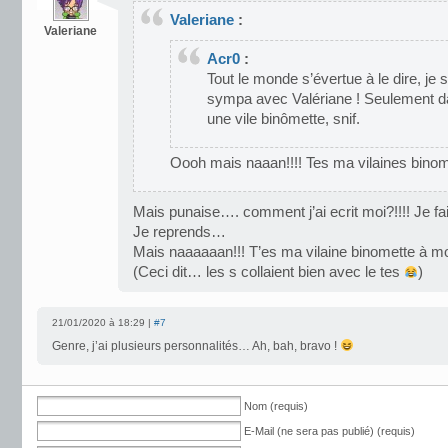
Valeriane
:
Valeriane
Acr0
:
Tout le monde s’évertue à le dire, j
sympa avec Valériane ! Seulement da
une vile binômette, snif.
Oooh mais naaan!!!! Tes ma vilaines bino
Mais punaise…. comment j’ai ecrit moi?!!!! Je f
Je reprends…
Mais naaaaaan!!! T’es ma vilaine binomette à m
(Ceci dit… les s collaient bien avec le tes
)
21/01/2020 à 18:29 |
#7
Genre, j’ai plusieurs personnalités… Ah, bah, bravo !
Nom (requis)
E-Mail (ne sera pas publié) (requis)