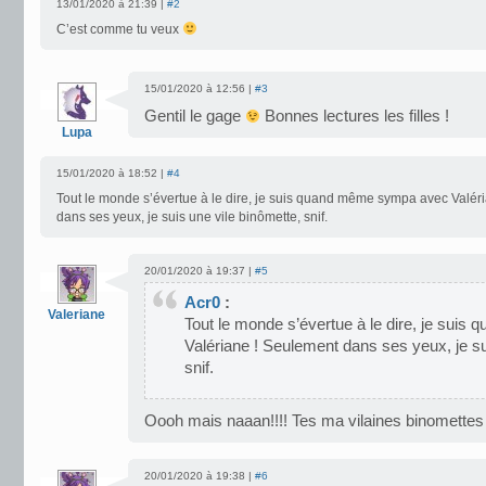
13/01/2020 à 21:39 |
#2
C’est comme tu veux
15/01/2020 à 12:56 |
#3
Gentil le gage
Bonnes lectures les filles !
Lupa
15/01/2020 à 18:52 |
#4
Tout le monde s’évertue à le dire, je suis quand même sympa avec Valér
dans ses yeux, je suis une vile binômette, snif.
20/01/2020 à 19:37 |
#5
Acr0
:
Valeriane
Tout le monde s’évertue à le dire, je su
Valériane ! Seulement dans ses yeux, je su
snif.
Oooh mais naaan!!!! Tes ma vilaines binomette
20/01/2020 à 19:38 |
#6