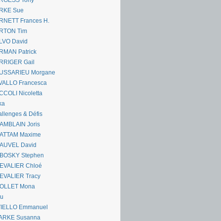
RGESS Tony
RKE Sue
RNETT Frances H.
RTON Tim
LVO David
RMAN Patrick
RRIGER Gail
USSARIEU Morgane
VALLO Francesca
COLI Nicoletta
ka
llenges & Défis
AMBLAIN Joris
ATTAM Maxime
AUVEL David
BOSKY Stephen
EVALIER Chloé
EVALIER Tracy
OLLET Mona
ou
VIELLO Emmanuel
ARKE Susanna