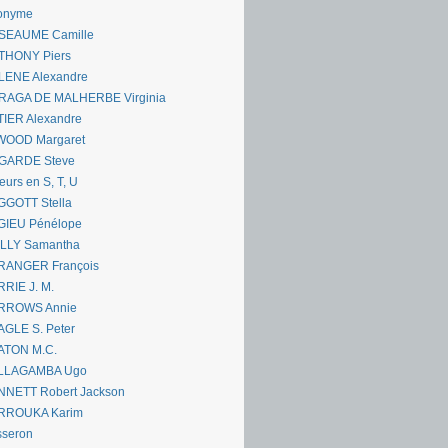
onyme
SEAUME Camille
THONY Piers
LENE Alexandre
RAGA DE MALHERBE Virginia
IER Alexandre
WOOD Margaret
GARDE Steve
eurs en S, T, U
GGOTT Stella
GIEU Pénélope
ILLY Samantha
RANGER François
RIE J. M.
RROWS Annie
GLE S. Peter
ATON M.C.
LLAGAMBA Ugo
NNETT Robert Jackson
RROUKA Karim
sseron