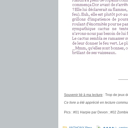
.
———
.
.
So
uvenir lié à ma lecture
: Trop de jeux d
Ce livre a été apprécié en lecture comm
.
Pics : #01 Harpie par Devon ; #02 Zombie
.
ANTHONY Piers
★★★★☆
,
centa