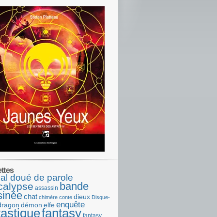
ettes
al doué de parole
bande
calypse
assassin
sinée
chat
dieux
chimère
conte
Disque-
enquête
dragon
démon
elfe
tastique
fantasy
fantasy