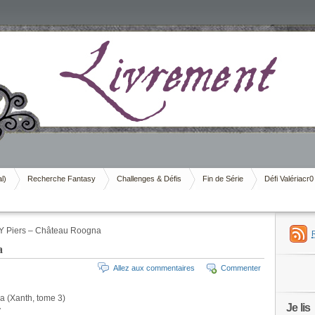
al)
Recherche Fantasy
Challenges & Défis
Fin de Série
Défi Valériacr0
 Piers – Château Roogna
a
Allez aux commentaires
Commenter
 (Xanth, tome 3)
Je lis
y