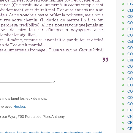
CL
CL
CO
COE
CO
COL
Col
CO
CO
Col
CO
CO
CO
——————————————-~*
CO
CO
CO
e mots tuent les jeux de mots.
CO
une avec
Heclea
.
CR
CR
 par Wya ; #03 Portrait de Piers Anthony.
CR
CR
ure
,
dragon
,
fantasy
,
gobelin
,
harpie
,
humour
,
magicien(ne)
,
ogre
,
zombie