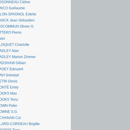
SSONNEAU Céline
ANCO Guillaume
LLON-SPAGNOL Estelle
ANCK Jean-Sébastien
ISCOMMUN Olivier G.
TTERO Pierre
let
USQUET Charlotte
ADLEY Alan
ADLEY Marion Zimmer
ADSHAW Gillian
ASEY Edouard
AVI Soledad
ETIN Denis
ONTË Emily
OOKS Max
OOKS Terry
OWN Peter
OWNE S.G.
CHANAN Col
LARD-CORDEAU Brigitte