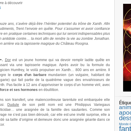
vre à découvrir
4
uze ans, s’avère déjà être l’héritier potentiel du trône de Xanth. Afin
udiments, Trent l’envoie en quête. Pour s’assumer et avoir confiance
ttre en pratique certaines techniques qui lui seront indispensables plus
r un antidote contre… la mort afin de rendre la vie au zombie Jonathan.
 en arrière via la tapisserie magique du Château Roogna.
º•.
Dor
est un jeune homme qui va devoir remplir ladite quête en
ssant via une tapisserie magique. Après avoir bu la formule du
gicien Humfrey, le voilà propulser en Xanth… 800 ans en arrière. Il
tègre le
corps d’un barbare
mundanien (un vulgaire, habitant de
lgarie) qui fait partie de la quatrième vague des envahisseurs de
th. Pas facile à 12 ans d’apprivoiser le corps d’un homme viril, avec
 force et ses hormones
en ébullition.
ns son transfert, une malencontreuse tarentule est embarquée elle
Étiqu
ssi.
Dudule
de son petit nom est une Phidippus Variegaus
anim
lticidae… une araignée de la famille des sautantes. Comme son
apo
age ne s’est pas bien déroulé, car elle est une invité surprise, elle a
des
rdé sa taille d’origine et demeure donc une araignée géante dans ce
Monde
or.
fan