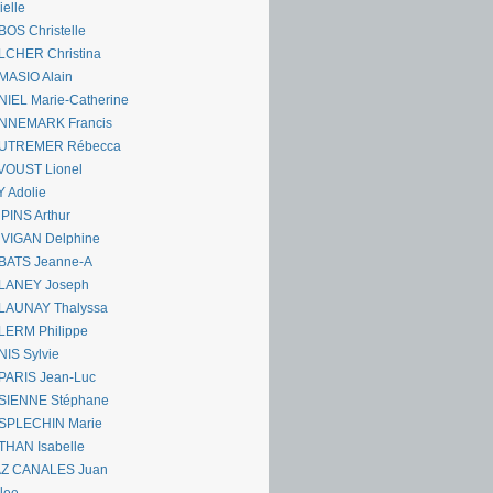
ielle
OS Christelle
LCHER Christina
MASIO Alain
IEL Marie-Catherine
NNEMARK Francis
UTREMER Rébecca
VOUST Lionel
 Adolie
PINS Arthur
 VIGAN Delphine
BATS Jeanne-A
LANEY Joseph
LAUNAY Thalyssa
LERM Philippe
IS Sylvie
PARIS Jean-Luc
SIENNE Stéphane
SPLECHIN Marie
THAN Isabelle
AZ CANALES Juan