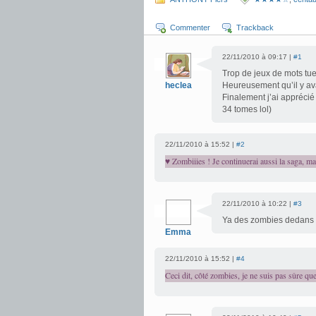
Commenter
Trackback
22/11/2010 à 09:17 |
#1
Trop de jeux de mots tuen
heclea
Heureusement qu’il y av
Finalement j’ai apprécié
34 tomes lol)
22/11/2010 à 15:52 |
#2
♥ Zombiiies ! Je continuerai aussi la saga, m
22/11/2010 à 10:22 |
#3
Ya des zombies dedans ? 
Emma
22/11/2010 à 15:52 |
#4
Ceci dit, côté zombies, je ne suis pas sûre que 