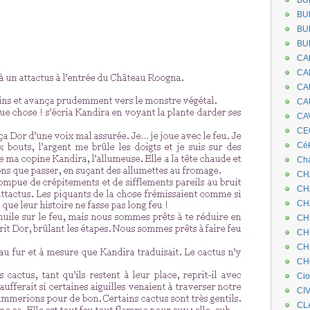
BU
BU
BU
BU
CA
CA
CA
CA
CA
CEC
Cé
Cha
CH
CH
CH
CH
CH
CH
CH
Ci
CI
CL