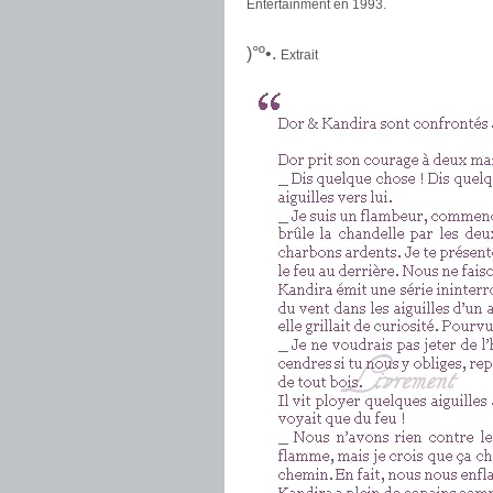
Entertainment en 1993.
.
)°º•.
Extrait
.