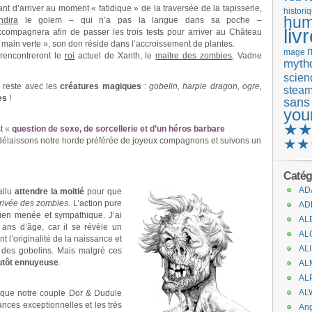
nt d’arriver au moment « fatidique » de la traversée de la tapisserie,
histori
hum
ndira
le golem – qui n’a pas la langue dans sa poche –
liv
accompagnera afin de passer les trois tests pour arriver au Château
 main verte », son don réside dans l’accroissement de plantes.
mage
rencontreront le
roi
actuel de Xanth, le
maitre des zombies
, Vadne
mytho
scienc
 reste avec les
créatures magiques
:
gobelin, harpie dragon, ogre,
stea
es
!
sans
you
★
st
«
question de sexe, de sorcellerie et d’un héros barbare
us délaissons notre horde préférée de joyeux compagnons et suivons un
★★
Catég
AD
fallu
attendre la moitié
pour que
rrivée des zombies
. L’action pure
AD
t bien menée et sympathique. J’ai
AL
ans d’âge, car il se révèle un
AL
 l’originalité de la naissance et
AL
t des gobelins. Mais malgré ces
lutôt ennuyeuse
.
AL
AL
AL
 que notre couple Dor & Dudule
hances exceptionnelles et les très
An