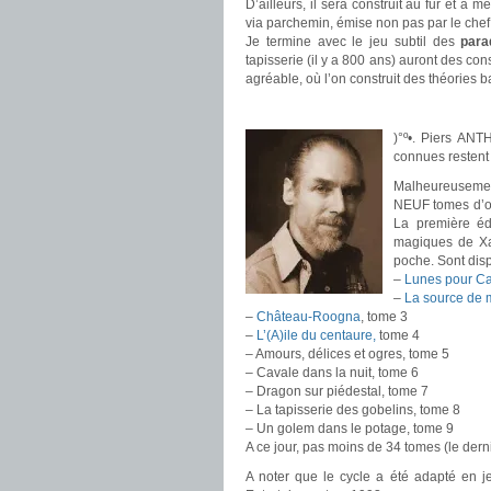
D’ailleurs, il sera construit au fur et à
via parchemin, émise non pas par le chef
Je termine avec le jeu subtil des
para
tapisserie (il y a 800 ans) auront des co
agréable, où l’on construit des théories b
.
)°º•. Piers AN
connues restent 
Malheureusemen
NEUF tomes d’ori
La première éd
magiques de Xan
poche. Sont disp
–
Lunes pour C
–
La source de 
–
Château-Roogna
, tome 3
–
L’(A)ile du centaure,
tome 4
– Amours, délices et ogres, tome 5
– Cavale dans la nuit, tome 6
– Dragon sur piédestal, tome 7
– La tapisserie des gobelins, tome 8
– Un golem dans le potage, tome 9
A ce jour, pas moins de 34 tomes (le dern
A noter que le cycle a été adapté en 