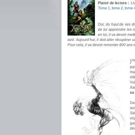
Plaisir de lecture :
Li
Tome 1
,
tome 2
,
tome 
.
Dor, du haut de ses do
de lui apprendre les r
en lui, il va devoir me
tard. Aujourd’hui, il doit aller récupére
Pour cela, il va devoir remonter 800 ans
.
)°
pa
ma
in
Vu
Xan
sa
.
Da
au
Sa
voy
ga
déc
.