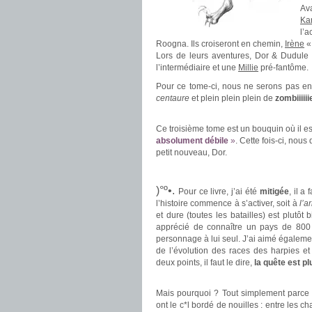
Ava
Ka
l’
Roogna. Ils croiseront en chemin,
Irène
«
Lors de leurs aventures, Dor & Dudule 
l’intermédiaire et une
Millie
pré-fantôme.
Pour ce tome-ci, nous ne serons pas en
centaure
et plein plein plein de
zombiiiiii
.
Ce troisième tome est un bouquin où il e
absolument débile
»
. Cette fois-ci, no
petit nouveau, Dor.
.
)°º•.
Pour ce livre, j’ai été
mitigée
, il a 
l’histoire commence à s’activer, soit à
l’a
et dure (toutes les batailles) est plutô
apprécié de connaître un pays de 800 
personnage à lui seul. J’ai aimé également
de l’évolution des races des harpies e
deux points, il faut le dire,
la quête est p
.
Mais pourquoi ? Tout simplement parce
ont le c*l bordé de nouilles : entre les c