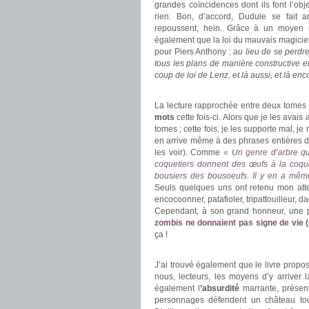
grandes coïncidences dont ils font l’obje
rien. Bon, d’accord, Dudule se fait ar
repoussent, hein. Grâce à un moyen
également que la loi du mauvais magicie
pour Piers Anthony :
au lieu de se perdre
tous les plans de manière constructive et 
coup de loi de Lenz, et là aussi, et là enc
.
La lecture rapprochée entre deux tomes 
mots
cette fois-ci. Alors que je les ava
tomes ; cette fois, je les supporte mal, je
en arrive même à des phrases entières de 
les voir). Comme
« Un genre d’arbre qu
coquetiers donnent des œufs à la coque
bousiers des bousoeufs. Il y en a même
Seuls quelques uns ont retenu mon atte
encocoonner, patafioler, tripattouilleur, d
Cependant, à son grand honneur, une ph
zombis ne donnaient pas signe de vie (h
ça !
.
J’ai trouvé également que le livre propo
nous, lecteurs, les moyens d’y arriver 
également l
’absurdité
marrante, présente
personnages défendent un château tou