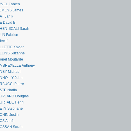
AVEL Fabien
EMENS James
AT Janik
 David B.
HEN-SCALI Sarah
IN Fabrice
lectif
LLETTE Xavier
LLINS Suzanne
onel Moutarde
MBREXELLE Anthony
NEY Michael
NNOLLY John
RBUCCI Pierre
STE Nadia
UPLAND Douglas
URTADE Henri
ETY Stéphane
ONIN Justin
OS Anaïs
OSSAN Sarah