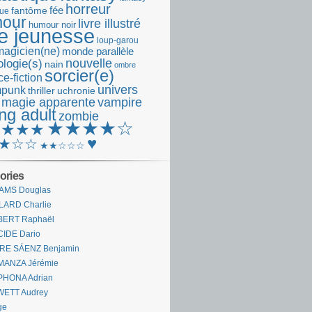
horreur
fantôme
fée
que
our
livre illustré
humour noir
re jeunesse
loup-garou
magicien(ne)
monde parallèle
nouvelle
logie(s)
nain
ombre
sorcier(e)
e-fiction
univers
mpunk
thriller
uchronie
 magie apparente
vampire
ng adult
zombie
★★★★☆
★★★★
♥
★☆☆
★★☆☆☆
ories
AMS Douglas
LARD Charlie
BERT Raphaël
CIDE Dario
IRE SÁENZ Benjamin
MANZA Jérémie
PHONA Adrian
WETT Audrey
ge