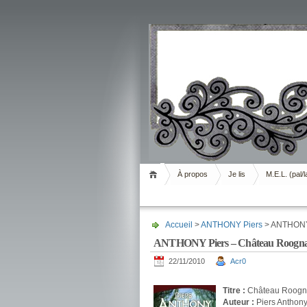
Livrement
À propos
Je lis
M.E.L. (pal/l
Accueil
>
ANTHONY Piers
> ANTHONY
ANTHONY Piers – Château Roogn
22/11/2010
Acr0
.
Titre :
Château Roogna
Auteur :
Piers Anthon