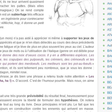
t, ils ne leur arrivent quasiment
An
racher les pattes. (Mais elles
AN
 magique.) On se rend compte
AN
n est un
subterfuge
très efficace
 en ingénierie pour contrecarrer
AR
réfléchie, hop, il donne un petit
AR
ore.
AST
AT
(un mois) n’a pas aidé à apprécier ni même à
supporter les jeux de
AU
is appréciés et que je m’en étais délectés au cours des deux précédents
Aut
 me fatigue et je lève de plus en plus souvent les yeux au ciel. L’auteur
BA
jeux de mots ou à l’utilisation de l’italique (genre on est débile pour
i donne des noix d’oeuvs cocos. Il y en a différentes espèces. Les
BA
, les crapulpes des pulpoeufs, les crémiers, des crémoeufs et les
BA
 qui portent des merdoeufs. Les meilleurs sont les pot-au-foeufs.
»
BA
ntion, et ils sont tellement peu nombreux, que je vous les donne :
BAR
adagon, mimitel rose.
rase, je dis bien une phrase a retenu toute notre attention
« Les
BA
a, ha !) ».
D’accord. C’est de l’humour pourrite. Mais nous, on aime
BEA
BE
BE
sait une très grande
prévisibilité
du résultat final, heureusement pour
BE
laissaient encore la liberté de formuler des
hypothèses
. On notera
BE
 tout au long du livre. Deux principales m’ont plu. Le fait que les
Be
jours en construction contre les ennemis qui arrivent en masse.