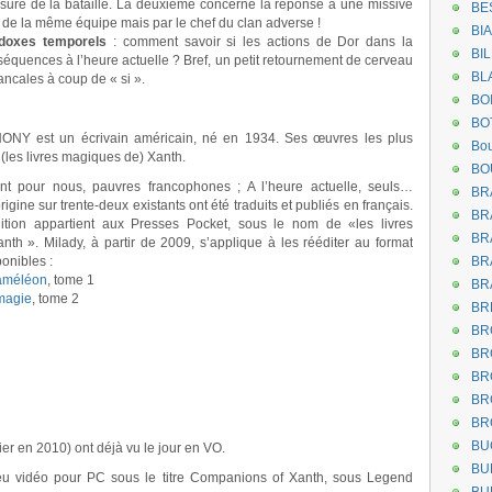
 mesure de la bataille. La deuxième concerne la réponse à une missive
BE
 de la même équipe mais par le chef du clan adverse !
BI
doxes temporels
: comment savoir si les actions de Dor dans la
BI
nséquences à l’heure actuelle ? Bref, un petit retournement de cerveau
BL
ancales à coup de « si ».
BO
BO
THONY est un écrivain américain, né en 1934. Ses œuvres les plus
Bou
(les livres magiques de) Xanth.
BO
t pour nous, pauvres francophones ; A l’heure actuelle, seuls…
BR
gine sur trente-deux existants ont été traduits et publiés en français.
BR
ition appartient aux Presses Pocket, sous le nom de «les livres
BR
th ». Milady, à partir de 2009, s’applique à les rééditer au format
onibles :
BR
améléon
, tome 1
BR
magie
, tome 2
BR
BR
BR
BR
BR
BR
BU
ier en 2010) ont déjà vu le jour en VO.
BU
jeu vidéo pour PC sous le titre Companions of Xanth, sous Legend