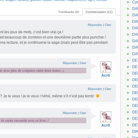
Cyr
DAB
Trackbacks (4)
Commentaires (12)
DA
DA
Répondre
|
Citer
DAN
t les jeux de mots, c’est bien vrai ça !
DA
ait beaucoup de zombies et une deuxième partie plus punchie !
DA
 ma lecture, et je continuerai la saga (mais peut être pas pendant
DA
DAY
DE 
Répondre
|
Citer
DE
ais avec plus de coupures entre deux tomes ;)
DE
Acr0
DE
DE
Répondre
|
Citer
DE
Je le veux ! je le veux ! héhé, même s’il n’est pas terrib’
DEN
DE
DE
Répondre
|
Citer
DE
tu serais rassasiée avec ce livre :/
DE
Acr0
DI