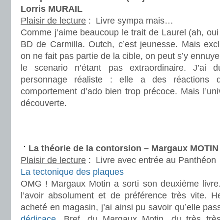
Lorris MURAIL
Plaisir de lecture
:
Livre sympa mais…
Comme j’aime beaucoup le trait de Laurel (ah, oui ?
BD de Carmilla. Outch, c’est jeunesse. Mais excl
on ne fait pas partie de la cible, on peut s’y ennuy
le scenario n’étant pas extraordinaire. J’ai
personnage réaliste : elle a des réactions d
comportement d’ado bien trop précoce. Mais l’uni
découverte.
.
.
La théorie de la contorsion – Margaux MOTIN
Plaisir de lecture
:
Livre avec entrée au Panthéon
La tectonique des plaques
OMG ! Margaux Motin a sorti son deuxième livre
l’avoir absolument et de préférence très vite. H
acheté en magasin, j’ai ainsi pu savoir qu’elle pas
dédicace
. Bref, du Margaux Motin, du très trè