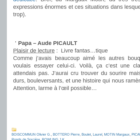
expressions énormes et ces situations dans lesque
trop).
.
.
Papa – Aude PICAULT
Plaisir de lecture
:
Livre fantas…tique
Comme j’avais beaucoup aimé les autres bouqu
voulais essayer celui-ci. Voilà, ça c’est une 
attendais pas. J’aurai cru trouver du sourire ma
durs, bouleversants, et une histoire qui nous ramè
Attention, larme à l’œil possible…
.
.
.
BOISCOMMUN Olivier G.
,
BOTTERO Pierre
,
Boulet
,
Laurel
,
MOTIN Margaux
,
PICA
Ronds de Sorcière
,
ROWLING J.K.