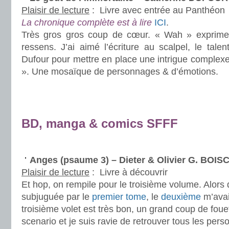
Plaisir de lecture
:
Livre avec entrée au Panthéon
La chronique complète est à lire
ICI
.
Très gros gros coup de cœur. « Wah » exprimera
ressens. J’ai aimé l’écriture au scalpel, le talen
Dufour pour mettre en place une intrigue complexe
». Une mosaïque de personnages & d’émotions.
.
.
BD, manga & comics SFFF
.
Anges (psaume 3) – Dieter & Olivier G. BO
Plaisir de lecture
:
Livre à découvrir
Et hop, on rempile pour le troisième volume. Alors 
subjuguée par le
premier tome
, le
deuxième
m’avai
troisième volet est très bon, un grand coup de foue
scenario et je suis ravie de retrouver tous les pers