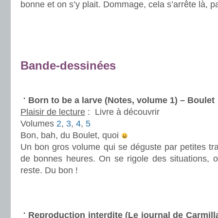
bonne et on s’y plait. Dommage, cela s’arrête là, p
.
.
.
Bande-dessinées
.
Born to be a larve (Notes, volume 1) – Boulet
Plaisir de lecture
:
Livre à découvrir
Volumes
2
,
3
,
4
,
5
Bon, bah, du Boulet, quoi
Un bon gros volume qui se déguste par petites tr
de bonnes heures. On se rigole des situations,
reste. Du bon !
.
/
Reproduction interdite (Le journal de Carmill