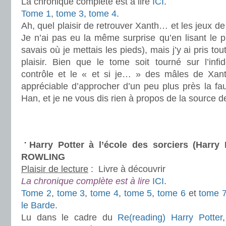
La chronique complète est à lire
ICI
.
Tome 1
,
tome 3
,
tome 4
.
Ah, quel plaisir de retrouver Xanth… et les jeux d
Je n’ai pas eu la même surprise qu’en lisant le 
savais où je mettais les pieds), mais j’y ai pris 
plaisir. Bien que le tome soit tourné sur l’infid
contrôle et le « et si je… » des mâles de Xant
appréciable d’approcher d’un peu plus près la fau
Han, et je ne vous dis rien à propos de la source 
.
.
Harry Potter à l’école des sorciers (Harry 
ROWLING
Plaisir de lecture
:
Livre à découvrir
La chronique complète est à lire
ICI
.
Tome 2
,
tome 3
,
tome 4
,
tome 5
,
tome 6
et
tome 
le Barde
.
Lu dans le cadre du
Re(reading) Harry Potter