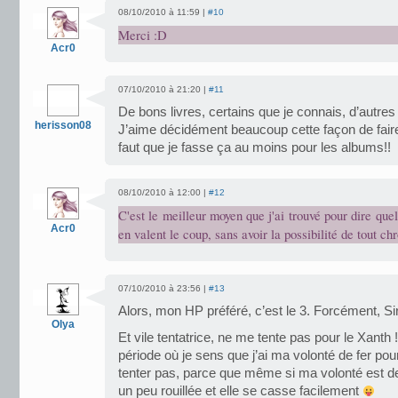
08/10/2010 à 11:59 |
#10
Merci :D
Acr0
07/10/2010 à 21:20 |
#11
De bons livres, certains que je connais, d’autres 
herisson08
J’aime décidément beaucoup cette façon de faire 
faut que je fasse ça au moins pour les albums!!
08/10/2010 à 12:00 |
#12
C'est le meilleur moyen que j'ai trouvé pour dire que
Acr0
en valent le coup, sans avoir la possibilité de tout ch
07/10/2010 à 23:56 |
#13
Alors, mon HP préféré, c’est le 3. Forcément, Si
Olya
Et vile tentatrice, ne me tente pas pour le Xanth
période où je sens que j’ai ma volonté de fer po
tenter pas, parce que même si ma volonté est d
un peu rouillée et elle se casse facilement