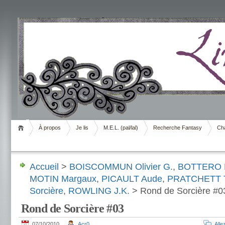
Livrement
À propos
Je lis
M.E.L. (pal/lal)
Recherche Fantasy
Cha
Accueil
>
BOISCOMMUN Olivier G.
,
BOTTERO P
MOTIN Margaux
,
PICAULT Aude
,
PRATCHETT T
Sorcière
,
ROWLING J.K.
> Rond de Sorcière #0
Rond de Sorcière #03
07/10/2010
Acr0
All