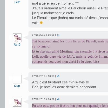
Lelf
mal à gérer en ce moment ^^’
J’avais vraiment aimé le Faucheur aussi, le Prat
jusqu’à maintenant je crois.
Le Picault pique (haha) ma curiosité tiens, j’essay
voir.
07/10/2010 à 16:08 |
#4
J'ai beaucoup aimé les trois livres de Picault, mais j
Acr0
ce volume-ci.
Et tu n'as pas aimé Mortimer par exemple ? Puisqu'on
Lelf, quelle dure vie de LCA, mais le goût de l'immor
comprends pourquoi mon chéri l'a lu deux fois)
07/10/2010 à 10:03 |
#5
Arg, c’est frustrant ces minis-avis !!!
Dup
Bon, je note les deux derniers cependant…
07/10/2010 à 16:09 |
#6
En tout cas, pas de frustration pour moi quand je les 