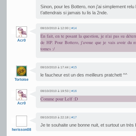
Sinon, pour les Bottero, non j’ai simplement relu l
t’attendrais si jamais tu lis la 2nde.
08/10/2010 à 12:00 |
#14
En fait, en te posant la question, je n'ai pas su déte
Acr0
de HP. Pour Bottero, j'avoue que je vais avoir du m
tomes :/
08/10/2010 à 17:44 |
#15
le faucheur est un des meilleurs pratchett ^^
Tortoise
08/10/2010 à 19:53 |
#16
Comme pour Lelf :D
Acr0
08/10/2010 à 22:18 |
#17
Je te souhaite une bonne nuit, et surtout un très
herisson08