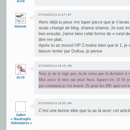
Acr0
07/10/2010 à 11:27 |
#7
Alors déjà tu peux me taper parce que je n’avai
Isleene
avais changé de blog. shame shame; Je suis im
bon ensuite, j’aime bien cette forme de « rond d
titre me plait.
Après tu as trouvé HP 2 moins bien que le 1, je 
laisser tenter par Dufour, je pense
07/10/2010 à 16:10 |
#8
Non, je ne te tape pas, tu ne seras pas la dernière à 
Acr0
Moi aussi le titre me plait bien, figures-toi :D Et 
pas comment je l'ai trouvé. Et pour les HP, quel est 
07/10/2010 à 16:33 |
#9
C’est une bonne idée que tu as là avec cet articl
Julien
« Naufragés
Volontaires »