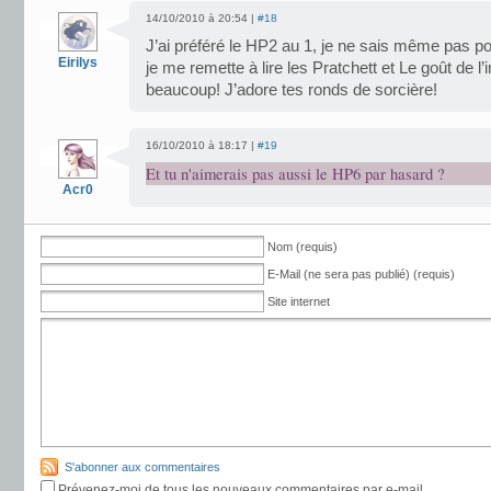
14/10/2010 à 20:54 |
#18
J’ai préféré le HP2 au 1, je ne sais même pas pou
Eirilys
je me remette à lire les Pratchett et Le goût de l
beaucoup! J’adore tes ronds de sorcière!
16/10/2010 à 18:17 |
#19
Et tu n'aimerais pas aussi le HP6 par hasard ?
Acr0
Nom (requis)
E-Mail (ne sera pas publié) (requis)
Site internet
S'abonner aux commentaires
Prévenez-moi de tous les nouveaux commentaires par e-mail.