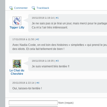
Commenter
Trackback
16/11/2018 à 19:14 |
#1
Je ne sais pas si je lirai un jour, mais merci pour le parta
Tigger Lilly
Ca m’a l’air très intéressant.
17/11/2018 à 11:50 |
#2
Avec Nadia Coste, on est loin des histoires « simplettes » qui prend le je
des idiots. Et cela fait tellement de bien !
18/11/2018 à 19:35 |
#3
Je suis vraiment très tentée !!
Le Chat du
Cheshire
20/11/2018 à 22:14 |
#4
Oui, laisses-toi tentée !
Nom (requis)