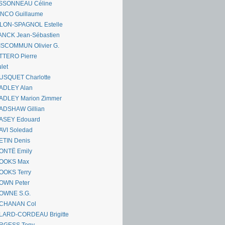
SSONNEAU Céline
ANCO Guillaume
LLON-SPAGNOL Estelle
ANCK Jean-Sébastien
ISCOMMUN Olivier G.
TTERO Pierre
let
USQUET Charlotte
ADLEY Alan
ADLEY Marion Zimmer
ADSHAW Gillian
ASEY Edouard
AVI Soledad
ETIN Denis
ONTË Emily
OOKS Max
OOKS Terry
OWN Peter
OWNE S.G.
CHANAN Col
LARD-CORDEAU Brigitte