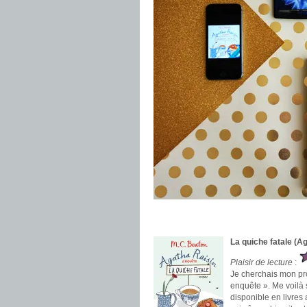
.
.
La quiche fatale (A
Plaisir de lecture
:
Je cherchais mon proc
enquête ». Me voilà s
disponible en livres 