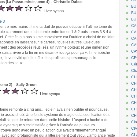
BU
os (La Passe-miroir, tome 4) – Christelle Dabos
BU
Livre sympa
BU
e
BU
e 3
CA
à entre mes mains : il me tardait de pouvoir découvrir l’ultime tome de
 note clairement une dichotomie entre tomes 1 & 2 puis tomes 3 & 4 à
CA
t. Cette fin n’a pas su me convaincre car l’autrice a choisi de ne faire
CA
goniste en laissant sur le carreau tous les autres. Quelques
CA
nent : des procédés réutilisés, un rythme boiteux et une dimension
CA
suis arrivée à la fin en me disant « tout ça pour ça ». Il n’empêche
, l’inventivité qu’elle offre : les profils des personnages, le
CEC
tion des lieux.
Cé
Cha
CH
CH
 tome 2) – Sally Green
CH
Livre sympa
CH
CH
CH
tome remonte à cinq ans… et je n’avais rien oublié et pour cause,
rio assez dilué. Une fois le système de magie et la codification des
CH
 était simple de retourner dans cette histoire. L’aspect « haché » de
Ci
ne dynamique s’est installée grâce à l’arrivée de plusieurs
CI
trouve donc avec un peu d’action qui avait terriblement manqué
CL
e avec son protagoniste qui a littéralement tout vécu. L’ambiance reste