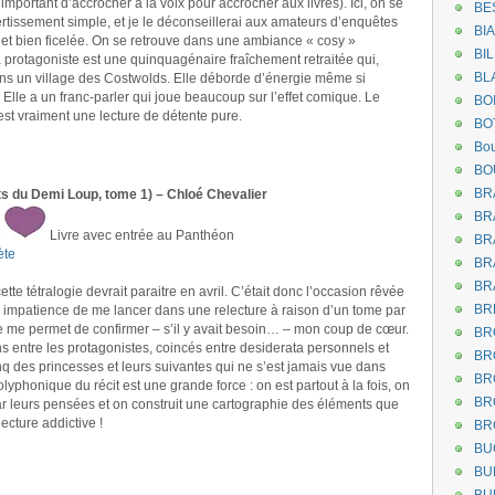
 important d’accrocher à la voix pour accrocher aux livres). Ici, on se
BE
ertissement simple, et je le déconseillerai aux amateurs d’enquêtes
BI
s et bien ficelée. On se retrouve dans une ambiance « cosy »
BI
La protagoniste est une quinquagénaire fraîchement retraitée qui,
BL
 dans un village des Costwolds. Elle déborde d’énergie même si
e. Elle a un franc-parler qui joue beaucoup sur l’effet comique. Le
BO
est vraiment une lecture de détente pure.
BO
Bou
BO
BR
ts du Demi Loup, tome 1) – Chloé Chevalier
BR
:
Livre avec entrée au Panthéon
BR
ète
BR
BR
ette tétralogie devrait paraitre en avril. C’était donc l’occasion rêvée
BR
impatience de me lancer dans une relecture à raison d’un tome par
e me permet de confirmer – s’il y avait besoin… – mon coup de cœur.
BR
ns entre les protagonistes, coincés entre desiderata personnels et
BR
inq des princesses et leurs suivantes qui ne s’est jamais vue dans
BR
lyphonique du récit est une grande force : on est partout à la fois, on
BR
r leurs pensées et on construit une cartographie des éléments que
lecture addictive !
BR
BU
BU