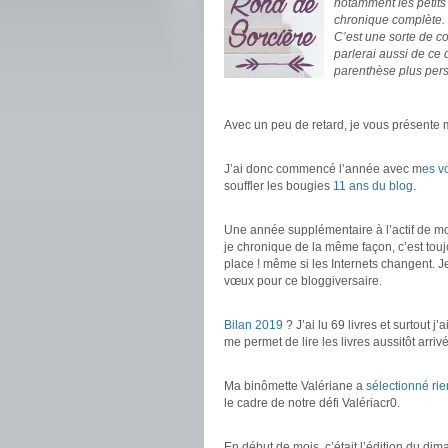
notamment les petits
chronique complète.
C’est une sorte de c
parlerai aussi de ce
parenthèse plus pers
.
Avec un peu de retard, je vous présente 
.
J’ai donc commencé l’année avec m
es 
souffler les bougies
11 ans du blog
.
.
Une année supplémentaire à l’actif de mo
je chronique de la même façon, c’est touj
place ! même si les Internets changent. Je
vœux pour ce bloggiversaire.
.
Bilan 2019
? J’ai lu 69 livres et surtout 
me permet de lire les livres aussitôt arrivé
.
Ma binômette Valériane a
sélectionné ri
le cadre de notre défi Valériacr0.
.
En début de mois, c’était l’édition du dim