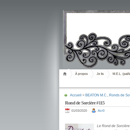
Livrement
À propos
Je lis
M.E.L. (pal/l
Accueil
>
BEATON M.C.
,
Ronds de Sor
Rond de Sorcière #115
01/03/2020
Acr0
.
Le Rond de Sorcière m