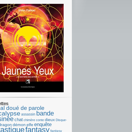
ettes
al doué de parole
bande
calypse
assassin
sinée
chat
dieux
chimère
conte
Disque-
enquête
dragon
démon
elfe
tastique
fantasy
fantasy