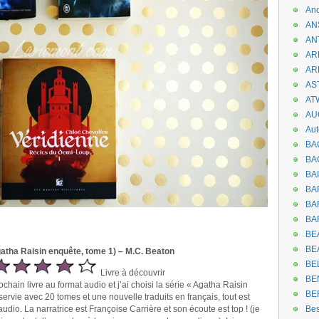
An
AN
AN
AR
AR
AST
AT
AU
Aut
BA
BA
BA
BA
BAR
BA
BEA
BE
gatha Raisin enquête, tome 1) – M.C. Beaton
BE
Livre à découvrir
BE
hain livre au format audio et j’ai choisi la série « Agatha Raisin
BE
ervie avec 20 tomes et une nouvelle traduits en français, tout est
audio. La narratrice est Françoise Carrière et son écoute est top ! (je
Be