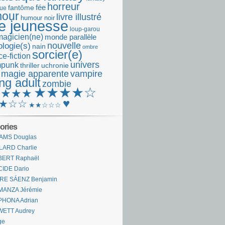
horreur
fantôme
fée
que
our
livre illustré
humour noir
re jeunesse
loup-garou
magicien(ne)
monde parallèle
nouvelle
logie(s)
nain
ombre
sorcier(e)
e-fiction
univers
mpunk
thriller
uchronie
 magie apparente
vampire
ng adult
zombie
★★★★☆
★★★★
♥
★☆☆
★★☆☆☆
ories
AMS Douglas
LARD Charlie
BERT Raphaël
CIDE Dario
IRE SÁENZ Benjamin
MANZA Jérémie
PHONA Adrian
WETT Audrey
ge