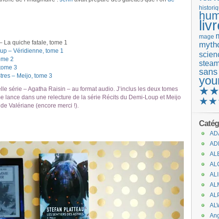
histori
hum
liv
mage
 La quiche fatale, tome 1
mytho
p – Véridienne, tome 1
scienc
ome 2
stea
 tome 3
sans
res – Meijo, tome 3
you
★
le série – Agatha Raisin – au format audio. J’inclus les deux tomes
 me lance dans une relecture de la série Récits du Demi-Loup et Meijo
★★
de Valériane (encore merci !).
Catég
AD
AD
AL
AL
AL
AL
AL
AL
An