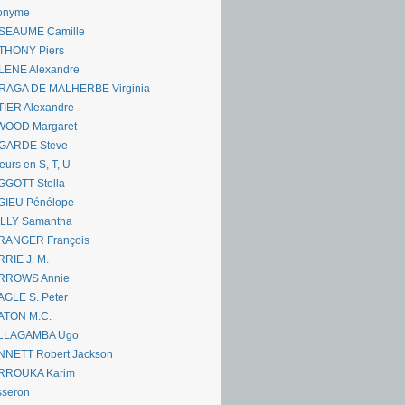
onyme
SEAUME Camille
THONY Piers
LENE Alexandre
RAGA DE MALHERBE Virginia
IER Alexandre
WOOD Margaret
GARDE Steve
eurs en S, T, U
GGOTT Stella
GIEU Pénélope
ILLY Samantha
RANGER François
RIE J. M.
RROWS Annie
GLE S. Peter
ATON M.C.
LLAGAMBA Ugo
NNETT Robert Jackson
RROUKA Karim
sseron