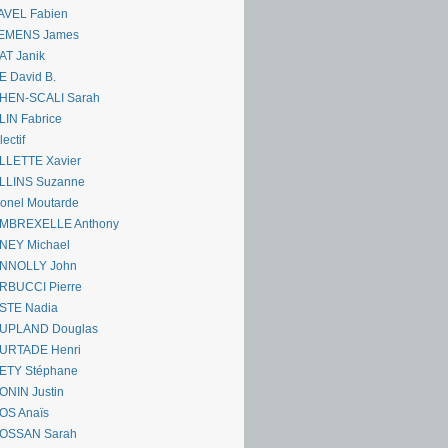
AVEL Fabien
EMENS James
AT Janik
 David B.
HEN-SCALI Sarah
IN Fabrice
lectif
LLETTE Xavier
LLINS Suzanne
onel Moutarde
MBREXELLE Anthony
NEY Michael
NNOLLY John
RBUCCI Pierre
STE Nadia
UPLAND Douglas
URTADE Henri
ETY Stéphane
ONIN Justin
OS Anaïs
OSSAN Sarah