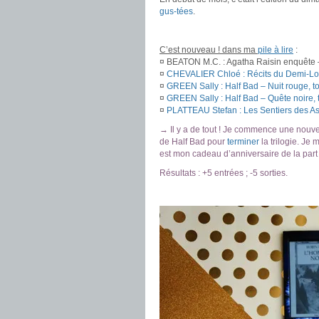
gus-tées
.
.
C’est nouveau ! dans ma
pile à lire
:
¤ BEATON M.C. : Agatha Raisin enquête –
¤
CHEVALIER Chloé : Récits du Demi-Lou
¤
GREEN Sally : Half Bad – Nuit rouge, t
¤
GREEN Sally : Half Bad – Quête noire,
¤
PLATTEAU Stefan : Les Sentiers des Ast
→ Il y a de tout ! Je commence une nouvel
de Half Bad pour
terminer
la trilogie. Je
est mon cadeau d’anniversaire de la part 
Résultats : +5 entrées ; -5 sorties.
.