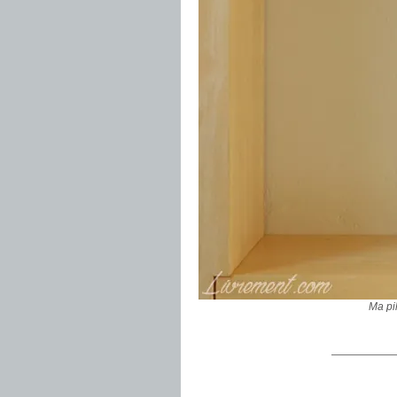
Ma pil
——————
.