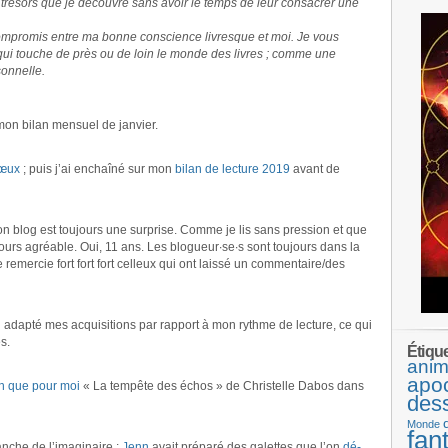
 trésors que je découvre sans avoir le temps de leur consacrer une
ompromis entre ma bonne conscience livresque et moi. Je vous
 qui touche de près ou de loin le monde des livres ; comme une
onnelle.
mon bilan mensuel de janvier.
vœux
; puis j’ai enchaîné sur mon
bilan de lecture 2019
avant de
n blog est toujours une surprise. Comme je lis sans pression et que
ours agréable. Oui, 11 ans. Les blogueur∙se∙s sont toujours dans la
 remercie fort fort fort celleux qui ont laissé un commentaire/des
j’ai adapté mes acquisitions par rapport à mon rythme de lecture, ce qui
s.
Étiqu
anim
apo
en que pour moi
« La tempête des échos » de Christelle Dabos dans
des
Monde
fan
anche de l’imaginaire :
Jenn
avait préparé des galettes que l’on
dé-