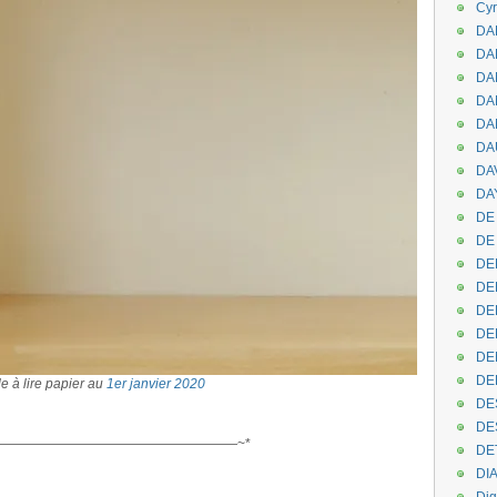
Cyr
DAB
DA
DA
DAN
DA
DA
DA
DAY
DE 
DE
DE
DE
DE
DE
DEN
DE
e à lire papier au
1er janvier 2020
DE
.
DE
——————————————————~*
DE
DI