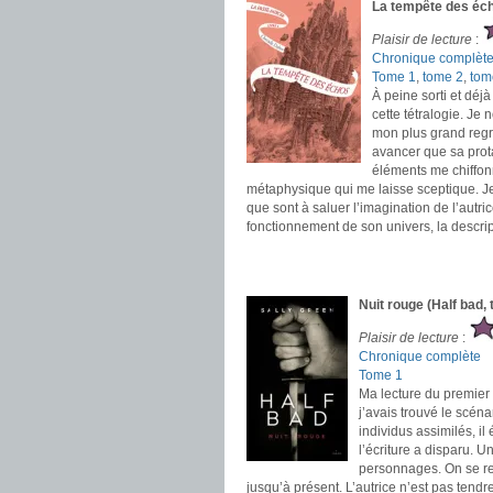
La tempête des éch
Plaisir de lecture
:
Chronique complèt
Tome 1
,
tome 2
,
tom
À peine sorti et déj
cette tétralogie. Je
mon plus grand regre
avancer que sa prota
éléments me chiffon
métaphysique qui me laisse sceptique. Je 
que sont à saluer l’imagination de l’autrice
fonctionnement de son univers, la descrip
.
.
Nuit rouge (Half bad,
Plaisir de lecture
:
Chronique complète
Tome 1
Ma lecture du premier 
j’avais trouvé le scéna
individus assimilés, il
l’écriture a disparu. U
personnages. On se re
jusqu’à présent. L’autrice n’est pas tendr