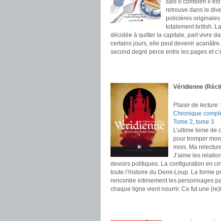
sais ô combien il est
retrouve dans le div
policières originale
totalement british. 
décidée à quitter la capitale, part vivre
certains jours, elle peut devenir acariâtr
second degré perce entre les pages et c’
.
.
Véridienne (Réci
Plaisir de lecture
Chronique compl
Tome 2
,
tome 3
L’ultime tome de c
pour tromper mon 
mois. Ma relectur
J’aime les relatio
devoirs politiques. La configuration en c
toute l’histoire du Demi-Loup. La forme po
rencontre intimement les personnages pa
chaque ligne vient nourrir. Ce fut une (re)
.
.