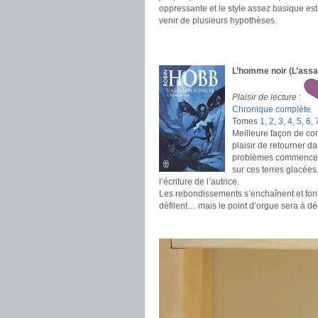
oppressante et le style assez basique est
venir de plusieurs hypothèses.
.
.
L’homme noir (L’assa
Plaisir de lecture
:
Chronique complète
Tomes
1
,
2
,
3
,
4
,
5
,
6
,
Meilleure façon de co
plaisir de retourner da
problèmes commencent
sur ces terres glacées
l’écriture de l’autrice.
Les rebondissements s’enchaînent et font 
défilent… mais le point d’orgue sera à dé
.