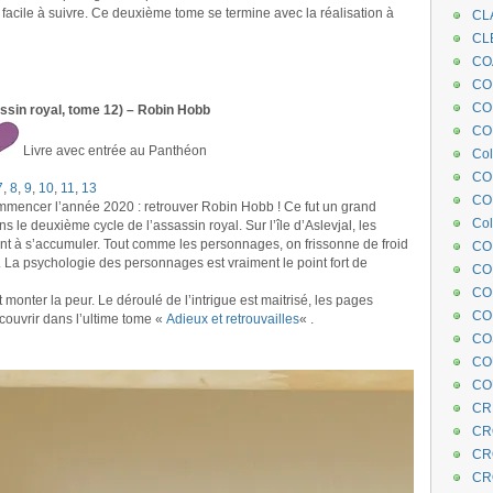
 facile à suivre. Ce deuxième tome se termine avec la réalisation à
CL
CL
CO
COE
CO
ssin royal, tome 12) – Robin Hobb
COL
Livre avec entrée au Panthéon
Col
CO
7
,
8
,
9
,
10
,
11
,
13
CO
mmencer l’année 2020 : retrouver Robin Hobb ! Ce fut un grand
Col
ns le deuxième cycle de l’assassin royal. Sur l’île d’Aslevjal, les
 à s’accumuler. Tout comme les personnages, on frissonne de froid
CO
. La psychologie des personnages est vraiment le point fort de
CO
CO
monter la peur. Le déroulé de l’intrigue est maitrisé, les pages
CO
couvrir dans l’ultime tome «
Adieux et retrouvailles
« .
CO
CO
CO
CR
CR
CR
CR