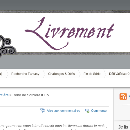
al)
Recherche Fantasy
Challenges & Défis
Fin de Série
Défi Valériacr0
cière
> Rond de Sorcière #115
Allez aux commentaires
Commenter
e permet de vous faire découvrir tous les livres lus durant le mois ;
Je lis