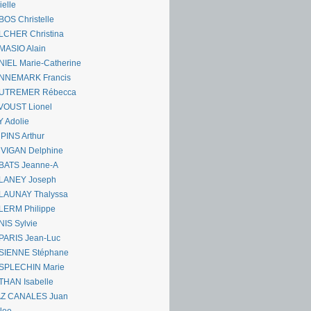
ielle
OS Christelle
LCHER Christina
MASIO Alain
IEL Marie-Catherine
NNEMARK Francis
UTREMER Rébecca
VOUST Lionel
 Adolie
PINS Arthur
 VIGAN Delphine
BATS Jeanne-A
LANEY Joseph
LAUNAY Thalyssa
LERM Philippe
IS Sylvie
PARIS Jean-Luc
SIENNE Stéphane
SPLECHIN Marie
THAN Isabelle
AZ CANALES Juan