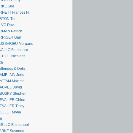
RGESS Tony
RKE Sue
RNETT Frances H.
RTON Tim
LVO David
RMAN Patrick
RRIGER Gail
USSARIEU Morgane
VALLO Francesca
COLI Nicoletta
ka
llenges & Défis
AMBLAIN Joris
ATTAM Maxime
AUVEL David
BOSKY Stephen
EVALIER Chloé
EVALIER Tracy
OLLET Mona
ou
VIELLO Emmanuel
ARKE Susanna