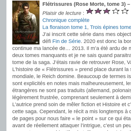
Flétrissures (Rose Morte, tome 3) 
Plaisir de lecture
:
Chronique complète
La floraison tome 1
,
Trois épines tom
J’ai inscrit cette série dans mes object
défi
Fin de Série
. 2020 est donc la b
continue ma lancée de… 2013. Il m’a été ardu de m
deux tomes manquants et je ne sais quand paraitra
tome de la saga. J’étais ravie de retrouver Rose, Va
L’histoire de « Flétrissures » prend place durant l
mondiale, le Reich domine. Beaucoup de termes i
sont explicités en notes mais malheureusement, le
étrangères ne sont pas traduits (allemand, polonais
légèrement frustrée, comprenant seulement à demi
L’autrice prend soin de mêler fiction et Histoire et
cette saga. Cependant, le récit a mis longtemps 
de pages pour nous faire « le point » sur ce qui éta
avant de réellement attaquer l’intrigue, c’est un peu