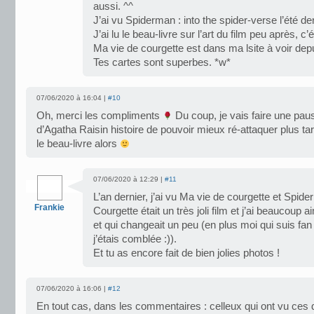
aussi. ^^
J’ai vu Spiderman : into the spider-verse l’été der
J’ai lu le beau-livre sur l’art du film peu après, c
Ma vie de courgette est dans ma lsite à voir dep
Tes cartes sont superbes. *w*
07/06/2020 à 16:04 |
#10
Oh, merci les compliments
Du coup, je vais faire une paus
d’Agatha Raisin histoire de pouvoir mieux ré-attaquer plus tar
le beau-livre alors
07/06/2020 à 12:29 |
#11
L’an dernier, j’ai vu Ma vie de courgette et Spide
Frankie
Courgette était un très joli film et j’ai beaucoup 
et qui changeait un peu (en plus moi qui suis fa
j’étais comblée :)).
Et tu as encore fait de bien jolies photos !
07/06/2020 à 16:06 |
#12
En tout cas, dans les commentaires : celleux qui ont vu ces d