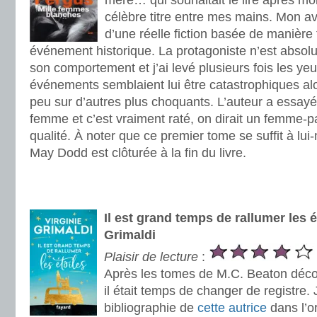
mère… qui souhaitait le lire après mo
célèbre titre entre mes mains. Mon avis
d’une réelle fiction basée de manière 
événement historique. La protagoniste n’est absol
son comportement et j’ai levé plusieurs fois les yeu
événements semblaient lui être catastrophiques alor
peu sur d’autres plus choquants. L’auteur a essayé d
femme et c’est vraiment raté, on dirait un femme-
qualité. À noter que ce premier tome se suffit à lu
May Dodd est clôturée à la fin du livre.
.
.
Il est grand temps de rallumer les é
Grimaldi
Plaisir de lecture
:
Après les tomes de M.C. Beaton déco
il était temps de changer de registre.
bibliographie de
cette autrice
dans l’o