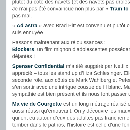
plutôt du côté des navets (et des navets pas drôle
Je n’ai pas été convaincue non plus par «
Train t
pas mal.
«
Ad astra
» avec Brad Pitt est convenu et plutôt 
suis ennuyée.
Passons maintenant aux réjouissances :
Blockers
, un film mignon d’adolescentes possédan
déjantés !
Spenser Confidential
m’a été suggéré par Netflix c
apprécié – tous les stand up d’Iliza Schlesinger. E
seconde rôle, aux côtés de Mark Wahlberg et Peter
s’en sortir avec une intrigue cousue de fil blanc. Ma
sympathie est bien présent et ils nous font passe
Ma vie de Courgette
est un long métrage réalisé e
aussi réussi qu’émouvant. On y découvre les maux
qui ont eu autour d’eux des adultes pas francheme
tomber dans le pathos, l’histoire est celle d’une fe