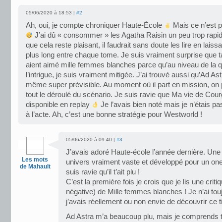
05/06/2020 à 18:53 |
#2
Ah, oui, je compte chroniquer Haute-École
Mais ce n’est p
J’ai dû « consommer » les Agatha Raisin un peu trop rapi
que cela reste plaisant, il faudrait sans doute les lire en laissa
plus long entre chaque tome. Je suis vraiment surprise que 
aient aimé mille femmes blanches parce qu’au niveau de la q
l’intrigue, je suis vraiment mitigée. J’ai trouvé aussi qu’Ad Ast
même super prévisible. Au moment où il part en mission, on 
tout le déroulé du scénario. Je suis ravie que Ma vie de Courg
disponible en replay
Je l’avais bien noté mais je n’étais p
à l’acte. Ah, c’est une bonne stratégie pour Westworld !
05/06/2020 à 09:40 |
#3
J’avais adoré Haute-école l’année dernière. Un
Les mots
univers vraiment vaste et développé pour un one
de Mahault
suis ravie qu’il t’ait plu !
C’est la première fois je crois que je lis une crit
négative) de Mille femmes blanches ! Je n’ai tou
j’avais réellement ou non envie de découvrir ce ti
Ad Astra m’a beaucoup plu, mais je comprends t