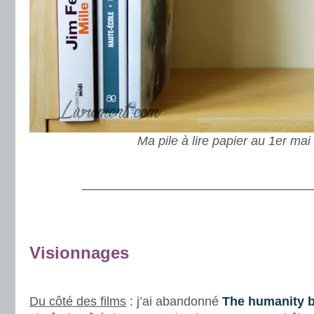
Ma pile à lire papier au 1er ma
.
———————————————————
.
Visionnages
.
Du côté des films
: j’ai abandonné
The humanity 