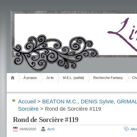
Livrement
À propos
Je lis
M.E.L. (pal/lal)
Recherche Fantasy
Cha
Accueil
>
BEATON M.C.
,
DENIS Sylvie
,
GRIMALD
Sorcière
> Rond de Sorcière #119
Rond de Sorcière #119
04/06/2020
Acr0
All