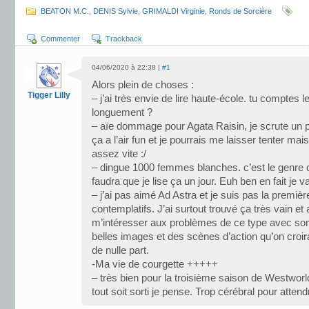
BEATON M.C.
,
DENIS Sylvie
,
GRIMALDI Virginie
,
Ronds de Sorcière
Commenter
Trackback
04/06/2020 à 22:38 |
#1
Alors plein de choses :
Tigger Lilly
– j’ai très envie de lire haute-école. tu comptes l
longuement ?
– aïe dommage pour Agata Raisin, je scrute un 
ça a l’air fun et je pourrais me laisser tenter 
assez vite :/
– dingue 1000 femmes blanches. c’est le genre 
faudra que je lise ça un jour. Euh ben en fait je 
– j’ai pas aimé Ad Astra et je suis pas la premiè
contemplatifs. J’ai surtout trouvé ça très vain et 
m’intéresser aux problèmes de ce type avec son
belles images et des scènes d’action qu’on croira
de nulle part.
-Ma vie de courgette +++++
– très bien pour la troisième saison de Westworl
tout soit sorti je pense. Trop cérébral pour atten