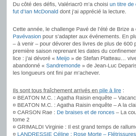
Du côté des défis, Valériacr0 m’a choisi
un titre de
fut d’Ian McDonald
dont j’ai apprécié la lecture.
.
Cette année, le challenge Pavé de l’été de Brize 
Pavévasion
pour s’adapter aux événements. En plus
– à venir – pour dévorer des livres de plus de 600
première saison reprenant les dates du confinement
lice : j’ai dévoré «
Meijo
» de Stefan Platteau… vivem
abandonné «
Sandremonde
» de Jean-Luc Deparis
les longueurs ont fini par m’achever.
.
Ils sont tous fraîchement arrivés en
pile à lire
:
¤ BEATON M.C. : Agatha Raisin enquête – Vacance
¤ BEATON M.C. : Agatha Raisin enquête – A la clai
¤ CARSON Rae :
De braises et de ronces
– La co
tome 2
¤ GRIMALDI Virginie : Il est grand temps de rallume
¤
LANDRESSIE Céline : Rose Morte – Flétrissures