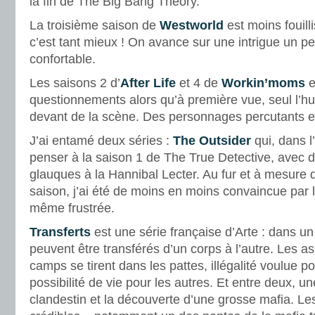
la fin de The Big Bang Theory.
La troisième saison de
Westworld
est moins fouill
c’est tant mieux ! On avance sur une intrigue un pe
confortable.
Les saisons 2 d’
After Life
et 4 de
Workin’moms
e
questionnements alors qu’à première vue, seul l’h
devant de la scène. Des personnages percutants et
J’ai entamé deux séries :
The Outsider
qui, dans l
penser à la saison 1 de The True Detective, avec 
glauques à la Hannibal Lecter. Au fur et à mesure 
saison, j’ai été de moins en moins convaincue par 
même frustrée.
Transferts
est une série française d’Arte : dans un 
peuvent être transférés d’un corps à l’autre. Les a
camps se tirent dans les pattes, illégalité voulue po
possibilité de vie pour les autres. Et entre deux, un
clandestin et la découverte d’une grosse mafia. L