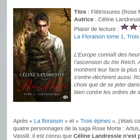
.
Titre
: Flétrissures (Rose 
Autrice
: Céline Landress
Plaisir de lecture :
La Floraison tome 1
,
Trois
.
L’Europe connaît des heur
l’ascension du IIIe Reich.
montrent leur face la plus
s’entre-déchirent aussi. R
choix que de se jeter dans 
bien contre les ordres de 
.
.
Après «
La floraison
» et «
Trois épines
», j’étais c
quatre personnages de la saga Rose Morte : Artus
Vassili. Il est connu que
Céline Landressie n’est 