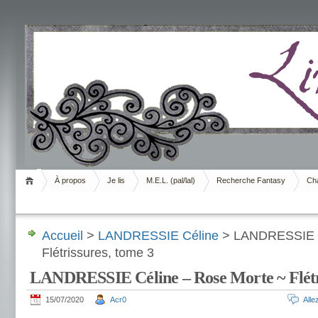
Livrement
À propos
Je lis
M.E.L. (pal/lal)
Recherche Fantasy
Cha
Accueil
>
LANDRESSIE Céline
> LANDRESSIE C
Flétrissures, tome 3
LANDRESSIE Céline – Rose Morte ~ Flétri
15/07/2020
Acr0
All